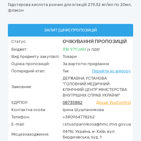
Гадотерова кислота розчин для ін'єкцій 279,32 мг/мл по 20мл,
флакон
ЗАПИТ (ЦІНИ) ПРОПОЗИЦІЙ
ОЧІКУВАННЯ ПРОПОЗИЦІЙ
Статус:
Бюджет:
316 971
UAH
(з ПДВ)
Вид предмету закупівлі:
Товари
Оцінка пропозицій:
За вартістю придбання
Попередній етап:
Так
Перейти до відбору
ДЕРЖАВНА УСТАНОВА
"ГОЛОВНИЙ МЕДИЧНИЙ
Замовник:
КЛІНІЧНИЙ ЦЕНТР МІНІСТЕРСТВА
ВНУТРІШНІХ СПРАВ УКРАЇНИ"
ЄДРПОУ:
08735882
Досьє YouControl
Контактна особа:
Ірина Шушпаннікова
Телефон:
+380964778262
E-mail:
i.shushpannikova@hmc.mvs.gov.ua
04116,
Україна
,
м. Київ,
вул.
Місцезнаходження:
Бердичівська, буд. 1