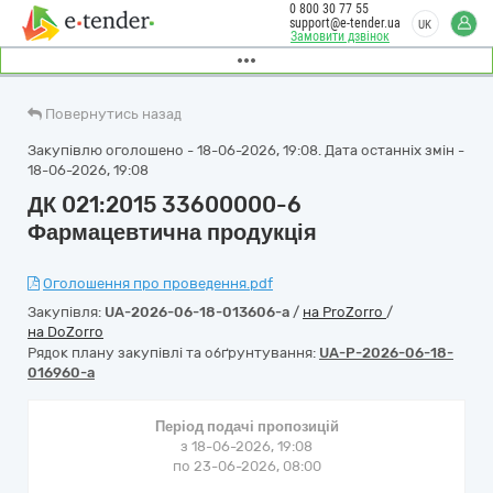
0 800 30 77 55
support@e-tender.ua
UK
Замовити дзвінок
Повернутись назад
Закупівлю оголошено - 18-06-2026, 19:08. Дата останніх змін -
18-06-2026, 19:08
ДК 021:2015 33600000-6
Фармацевтична продукція
Оголошення про проведення.pdf
Закупівля:
UA-2026-06-18-013606-a
/
на ProZorro
/
на DoZorro
Рядок плану закупівлі та обґрунтування:
UA-P-2026-06-18-
016960-a
Період подачі пропозицій
з 18-06-2026, 19:08
по 23-06-2026, 08:00