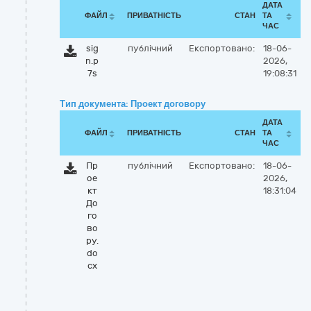
ДАТА
ФАЙЛ
ПРИВАТНІСТЬ
СТАН
ТА
ЧАС
sig
публічний
Експортовано:
18-06-
n.p
2026,
7s
19:08:31
Тип документа: Проект договору
ДАТА
ФАЙЛ
ПРИВАТНІСТЬ
СТАН
ТА
ЧАС
Пр
публічний
Експортовано:
18-06-
ое
2026,
кт
18:31:04
До
го
во
ру.
do
cx