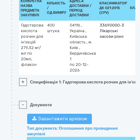
КОНКРЕТНА
АДРЕСА
КІЛЬКІСТЬ
КЛАСИФІКАТОР
НАЗВА
ДОСТАВКИ /
/
ДК 021:2015
КЛАС
ПРЕДМЕТА
ПЕРІОД
ОД.ВИМІРУ
(CPV)
ЗАКУПІВЛІ
ДОСТАВКИ
Гадотерова
400
04116
,
33690000-3
кислота
штука
Україна
,
Лікарські
розчин для
Київська
засоби різні
ін'єкцій
область
,
м.
279,32 мг/
Київ
,
мл по
Бердичівська
20мл,
1
флакон
по 20-12-
2026
+
Специфікація 1: Гадотерова кислота розчин для ін'єкц
-
Документи
Завантажити архівом
Тип документа: Оголошення про проведення
закупівлі