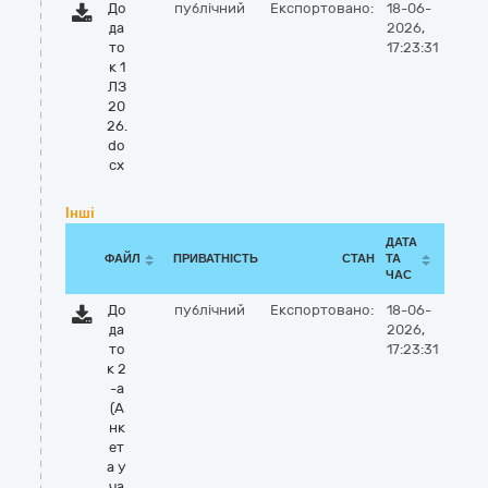
До
публічний
Експортовано:
18-06-
да
2026,
то
17:23:31
к 1
ЛЗ
20
26.
do
cx
Інші
ДАТА
ФАЙЛ
ПРИВАТНІСТЬ
СТАН
ТА
ЧАС
До
публічний
Експортовано:
18-06-
да
2026,
то
17:23:31
к 2
-а
(А
нк
ет
а у
ча