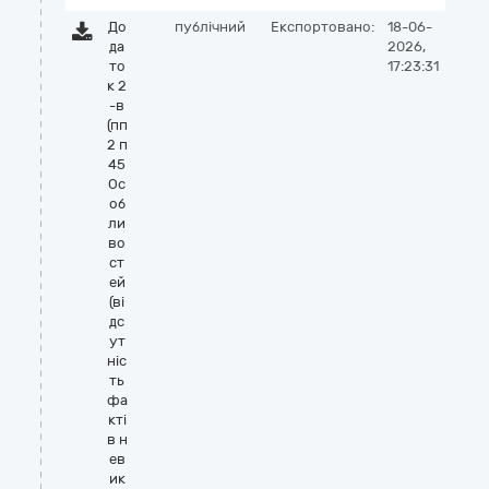
До
публічний
Експортовано:
18-06-
да
2026,
то
17:23:31
к 2
-в
(пп
2 п
45
Ос
об
ли
во
ст
ей
(ві
дс
ут
ніс
ть
фа
кті
в н
ев
ик