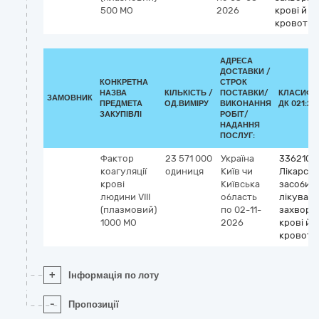
500 МО
2026
крові й о
кровотво
АДРЕСА
ДОСТАВКИ /
КОНКРЕТНА
СТРОК
НАЗВА
КІЛЬКІСТЬ /
ПОСТАВКИ/
КЛАСИФІ
ЗАМОВНИК
ПРЕДМЕТА
ОД.ВИМІРУ
ВИКОНАННЯ
ДК 021:20
ЗАКУПІВЛІ
РОБІТ/
НАДАННЯ
ПОСЛУГ:
Фактор
23 571 000
Україна
3362100
коагуляції
одиниця
Київ чи
Лікарськ
крові
Київська
засоби д
людини VIII
область
лікуван
(плазмовий)
по 02-11-
захворю
1000 МО
2026
крові й 
кровотв
+
Інформація по лоту
-
Пропозиції