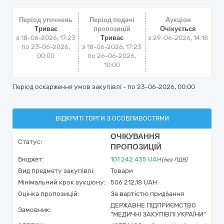
Період уточнень
Період подачі
Аукціон
Триває
пропозицій
Очікується
з 18-06-2026, 17:23
Триває
з
29-06-2026, 14:18
по 23-06-2026,
з 18-06-2026, 17:23
00:00
по 26-06-2026,
10:00
Період оскарження умов закупівлі - по
23-06-2026, 00:00
ВІДКРИТІ ТОРГИ З ОСОБЛИВОСТЯМИ
ОЧІКУВАННЯ
Статус:
ПРОПОЗИЦІЙ
Бюджет:
101 242 435
UAH
(без ПДВ)
Вид предмету закупівлі:
Товари
Мінімальний крок аукціону:
506 212,18 UAH
Оцінка пропозицій:
За вартістю придбання
ДЕРЖАВНЕ ПІДПРИЄМСТВО
Замовник:
"МЕДИЧНІ ЗАКУПІВЛІ УКРАЇНИ"