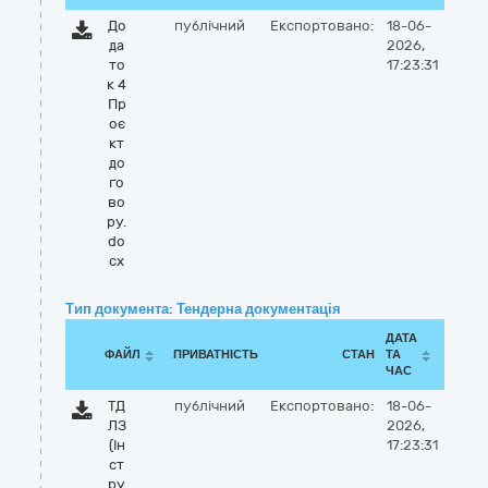
До
публічний
Експортовано:
18-06-
да
2026,
то
17:23:31
к 4
Пр
оє
кт
до
го
во
ру.
do
cx
Тип документа: Тендерна документація
ДАТА
ФАЙЛ
ПРИВАТНІСТЬ
СТАН
ТА
ЧАС
ТД
публічний
Експортовано:
18-06-
ЛЗ
2026,
(Ін
17:23:31
ст
ру