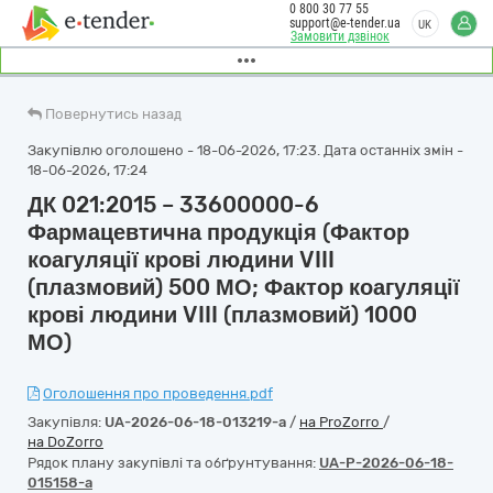
0 800 30 77 55
support@e-tender.ua
UK
Замовити дзвінок
Повернутись назад
Закупівлю оголошено - 18-06-2026, 17:23. Дата останніх змін -
18-06-2026, 17:24
ДК 021:2015 – 33600000-6
Фармацевтична продукція (Фактор
коагуляції крові людини VIII
(плазмовий) 500 МО; Фактор коагуляції
крові людини VIII (плазмовий) 1000
МО)
Оголошення про проведення.pdf
Закупівля:
UA-2026-06-18-013219-a
/
на ProZorro
/
на DoZorro
Рядок плану закупівлі та обґрунтування:
UA-P-2026-06-18-
015158-a