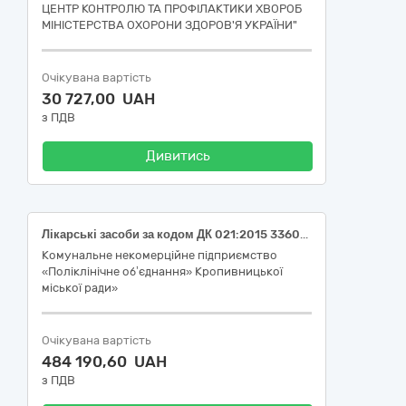
ЦЕНТР КОНТРОЛЮ ТА ПРОФІЛАКТИКИ ХВОРОБ
МІНІСТЕРСТВА ОХОРОНИ ЗДОРОВ'Я УКРАЇНИ"
Очікувана вартість
30 727,00 UAH
з ПДВ
Дивитись
Лікарські засоби за кодом ДК 021:2015 33600000-6 - Фармацевтична продукція (МНН: Iron, parenteral preparations; Etelcalcetide)
Комунальне некомерційне підприємство
«Поліклінічне об’єднання» Кропивницької
міської ради»
Очікувана вартість
484 190,60 UAH
з ПДВ