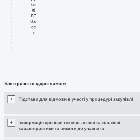
кці
я)
ВТ
О.d
oc
x
Електронні тендерні вимоги
+
Підстави для відмови в участі у процедурі закупівлі
+
Інформація про інші технічні, якісні та кількісні
характеристики та вимоги до учасника