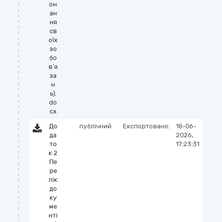
он
ан
ня
св
оїх
зо
бо
в’я
за
н
ь).
do
cx
До
публічний
Експортовано:
18-06-
да
2026,
то
17:23:31
к 2
Пе
ре
лік
до
ку
ме
нті