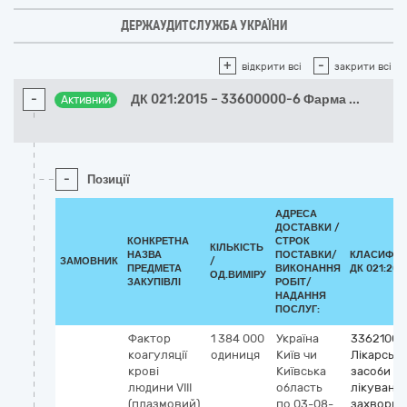
ДЕРЖАУДИТСЛУЖБА УКРАЇНИ
+
-
відкрити всі
закрити всі
-
ДК 021:2015 – 33600000-6 Фарма
...
Активний
-
Позиції
АДРЕСА
ДОСТАВКИ /
КОНКРЕТНА
СТРОК
КІЛЬКІСТЬ
НАЗВА
ПОСТАВКИ/
КЛАСИФІК
ЗАМОВНИК
/
ПРЕДМЕТА
ВИКОНАННЯ
ДК 021:201
ОД.ВИМІРУ
ЗАКУПІВЛІ
РОБІТ/
НАДАННЯ
ПОСЛУГ:
Фактор
1 384 000
Україна
33621000
коагуляції
одиниця
Київ чи
Лікарські
крові
Київська
засоби д
людини VIII
область
лікуванн
(плазмовий)
по 03-08-
захворю