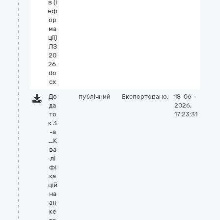
в (і
нф
ор
ма
ції)
ЛЗ
20
26.
do
cx
До
публічний
Експортовано:
18-06-
да
2026,
то
17:23:31
к 3
-а
_К
ва
лі
фі
ка
цій
на
ан
ке