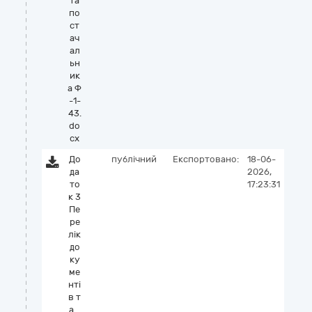
та
по
ст
ач
ал
ьн
ик
а Ф
-1-
43.
do
cx
До
публічний
Експортовано:
18-06-
да
2026,
то
17:23:31
к 3
Пе
ре
лік
до
ку
ме
нті
в т
а_