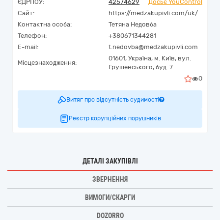
ЄДРПОУ:
42574629
Досьє YouControl
Сайт:
https://medzakupivli.com/uk/
Контактна особа:
Тетяна Недовба
Телефон:
+380671344281
E-mail:
t.nedovba@medzakupivli.com
01601,
Україна
,
м. Київ,
вул.
Місцезнаходження:
Грушевського, буд. 7
0
Витяг про відсутність судимості
Реєстр корупційних порушників
ДЕТАЛІ ЗАКУПІВЛІ
ЗВЕРНЕННЯ
ВИМОГИ/СКАРГИ
DOZORRO