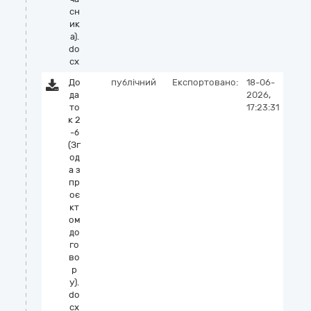
сн
ик
а).
do
cx
До
публічний
Експортовано:
18-06-
да
2026,
то
17:23:31
к 2
-б
(Зг
од
а з
пр
оє
кт
ом
до
го
во
р
у).
do
cx