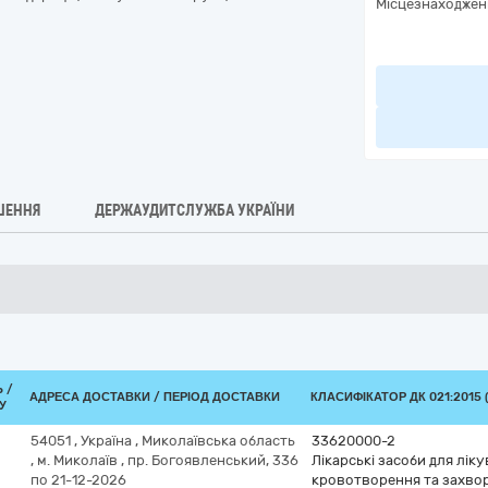
Місцезнаходжен
ШЕННЯ
ДЕРЖАУДИТСЛУЖБА УКРАЇНИ
 /
АДРЕСА ДОСТАВКИ / ПЕРІОД ДОСТАВКИ
КЛАСИФІКАТОР ДК 021:2015 
У
54051
,
Україна
,
Миколаївська область
33620000-2
,
м. Миколаїв
,
пр. Богоявленський, 336
Лікарські засоби для лік
по 21-12-2026
кровотворення та захво