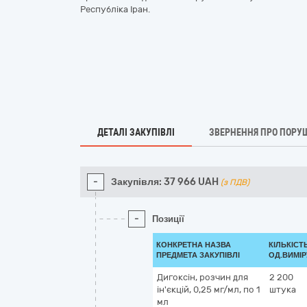
Республіка Іран.
ДЕТАЛІ ЗАКУПІВЛІ
ЗВЕРНЕННЯ ПРО ПОРУ
-
Закупівля:
37 966
UAH
(з ПДВ)
-
Позиції
КОНКРЕТНА НАЗВА
КІЛЬКІСТЬ
ПРЕДМЕТА ЗАКУПІВЛІ
ОД.ВИМІР
Дигоксін, розчин для
2 200
ін'єкцій, 0,25 мг/мл, по 1
штука
мл