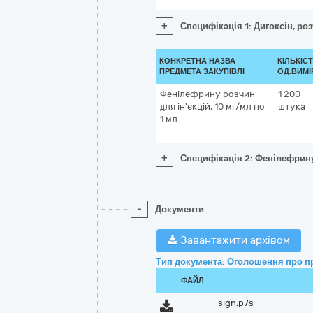
+
Специфікація 1: Дигоксін, роз
КОНКРЕТНА НАЗВА
КІЛЬКІСТ
ПРЕДМЕТА ЗАКУПІВЛІ
ОД.ВИМІ
Фенілефрину розчин
1 200
для ін'єкцій, 10 мг/мл по
штука
1 мл
+
Специфікація 2: Фенілефрину 
-
Документи
Завантажити архівом
Тип документа: Оголошення про п
ФАЙЛ
sign.p7s