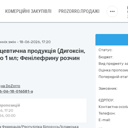
КОМЕРЦІЙНІ ЗАКУПІВЛІ
PROZORRO.ПРОДАЖІ
ніх змін - 18-06-2026, 17:20
евтична продукція (Дигоксін,
Статус:
 по 1 мл; Фенілефрину розчин
Бюджет:
Вид предмету за
Оцінка пропозиц
Попередній етап
/
на DoZorro
Замовник:
6-06-18-016581-a
ЄДРПОУ:
 пропозицій
Контактна особ
6, 17:20
Телефон:
6, 00:00
E-mail:
 Федерація/Республіка Білорусь/Ісламська