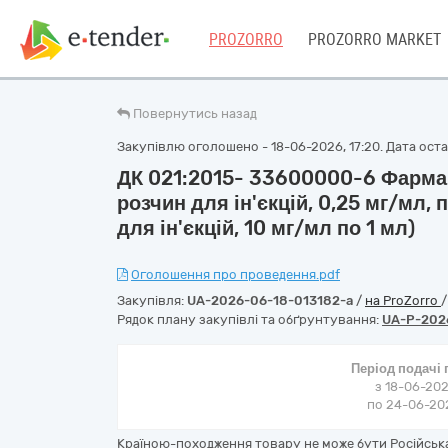
PROZORRO
PROZORRO MARKET
Повернутись назад
Закупівлю оголошено - 18-06-2026, 17:20. Дата остан
ДК 021:2015- 33600000-6 Фармац
розчин для ін'єкцій, 0,25 мг/мл,
для ін'єкцій, 10 мг/мл по 1 мл)
Оголошення про проведення.pdf
Закупівля:
UA-2026-06-18-013182-a
/
на ProZorro
Рядок плану закупівлі та обґрунтування:
UA-P-202
Період подачі
з 18-06-202
по 24-06-202
Країною-походження товару не може бути Російська