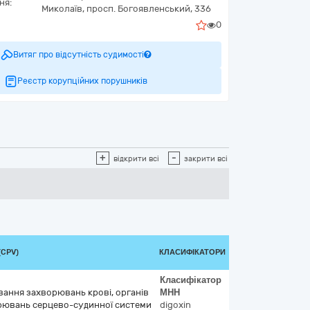
ня:
Миколаїв,
просп. Богоявленський, 336
0
Витяг про відсутність судимості
Реєстр корупційних порушників
+
-
відкрити всі
закрити всі
(CPV)
КЛАСИФІКАТОРИ
Класифікатор
ування захворювань крові, органів
МНН
рювань серцево-судинної системи
digoxin