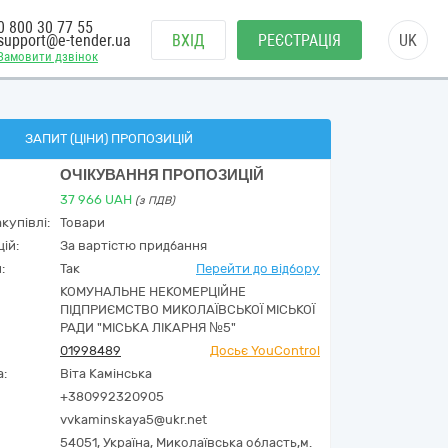
0 800 30 77 55
support@e-tender.ua
ВХІД
РЕЄСТРАЦІЯ
UK
Замовити дзвінок
ЗАПИТ (ЦІНИ) ПРОПОЗИЦІЙ
ОЧІКУВАННЯ ПРОПОЗИЦІЙ
37 966
UAH
(з ПДВ)
купівлі:
Товари
ій:
За вартістю придбання
:
Так
Перейти до відбору
КОМУНАЛЬНЕ НЕКОМЕРЦІЙНЕ
ПІДПРИЄМСТВО МИКОЛАЇВСЬКОЇ МІСЬКОЇ
РАДИ "МІСЬКА ЛІКАРНЯ №5"
01998489
Досьє YouControl
а:
Віта Камінська
+380992320905
vvkaminskaya5@ukr.net
54051,
Україна
,
Миколаївська область,
м.