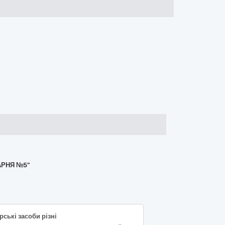
АРНЯ №5"
рські засоби різні