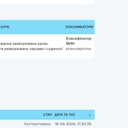
 (CPV)
КЛАСИФІКАТОРИ
Класифікатор
кування захворювань крові,
МНН
та захворювань серцево-судинної
phenylephrine
СТАН
ДАТА ТА ЧАС
Експортовано:
18-06-2026, 17:20:35