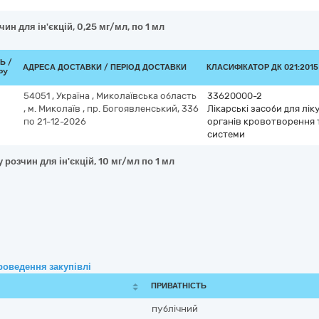
чин для ін'єкцій, 0,25 мг/мл, по 1 мл
Ь /
АДРЕСА ДОСТАВКИ / ПЕРІОД ДОСТАВКИ
КЛАСИФІКАТОР ДК 021:2015
РУ
54051
,
Україна
,
Миколаївська область
33620000-2
,
м. Миколаїв
,
пр. Богоявленський, 336
Лікарські засоби для лі
по 21-12-2026
органів кровотворення 
системи
розчин для ін'єкцій, 10 мг/мл по 1 мл
роведення закупівлі
ПРИВАТНІСТЬ
публічний