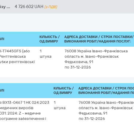
ізу
...
4 726 602
UAH
(з ПДВ)
КІЛЬКІСТЬ /
АДРЕСА ДОСТАВКИ /
СТРОК ПОСТАВКИ/
ВЛІ
ОД.ВИМІРУ
ВИКОНАННЯ РОБІТ/НАДАННЯ ПОСЛУГ:
RX-T7445GFS (або
1
76008
Україна
Івано-Франківська
Рентгенівська
штука
область
м. Івано-Франківськ
убки рентгенівські
Федьковича, 91
по 31-12-2026
КІЛЬКІСТЬ /
АДРЕСА ДОСТАВКИ /
СТРОК ПО
ВЛІ
ОД.ВИМІРУ
ВИКОНАННЯ РОБІТ/НАДАННЯ П
 BX13-0467 1 НК 024:2023
1
76008
Україна
Івано-Франків
 медичних виробів
штука
область
м. Івано-Франківськ
31: 2024: Z - медичне
Федьковича, 91
програмне забезпечення і
по 31-12-2026