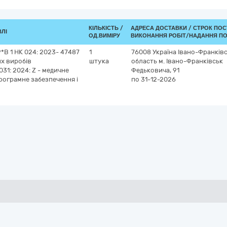
КІЛЬКІСТЬ /
АДРЕСА ДОСТАВКИ /
СТРОК ПОС
ВЛІ
ОД.ВИМІРУ
ВИКОНАННЯ РОБІТ/НАДАННЯ ПО
*B 1 НК 024: 2023- 47487
1
76008
Україна
Івано-Франків
их виробів
штука
область
м. Івано-Франківськ
31: 2024: Z - медичне
Федьковича, 91
програмне забезпечення і
по 31-12-2026