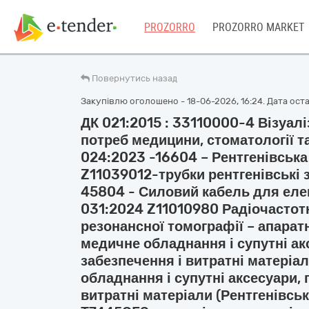
PROZORRO
PROZORRO MARKET
Повернутись назад
Закупівлю оголошено - 18-06-2026, 16:24. Дата остан
ДК 021:2015 : 33110000-4 Візуал
потреб медицини, стоматології т
024:2023 -16604 – Рентгенівська 
Z11039012-трубки рентгенівські з
45804 - Силовий кабель для елек
031:2024 Z11010980 Радіочастотн
резонансної томографії – апаратн
медичне обладнання і супутні ак
забезпечення і витратні матеріал
обладнання і супутні аксесуари,
витратні матеріали (Рентгенівськ