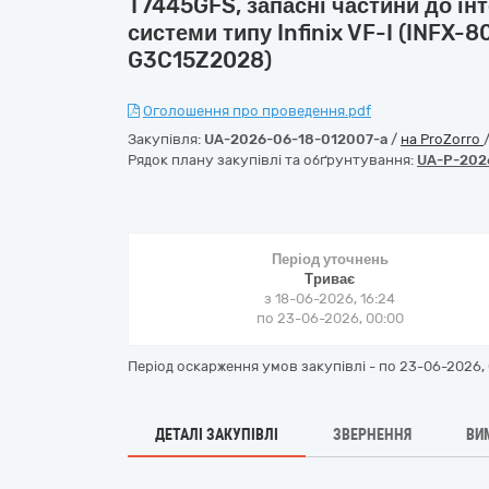
T7445GFS, запасні частини до інт
системи типу Infinix VF-I (INFX-
G3C15Z2028)
Оголошення про проведення.pdf
Закупівля:
UA-2026-06-18-012007-a
/
на ProZorro
Рядок плану закупівлі та обґрунтування:
UA-P-202
Період уточнень
Триває
з 18-06-2026, 16:24
по 23-06-2026, 00:00
Період оскарження умов закупівлі - по
23-06-2026, 
ДЕТАЛІ ЗАКУПІВЛІ
ЗВЕРНЕННЯ
ВИ