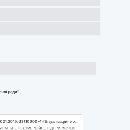
сної ради"
«ДК 021:2015: 33110000-4 «Візуалізаційне обладнання для потреб медицини, стоматології та ветеринарної медицини» НК 024:2023 – 46566 Система моніторингу нейрофізіологічних показників»
УНАЛЬНЕ НЕКОМЕРЦІЙНЕ ПІДПРИЄМСТВО