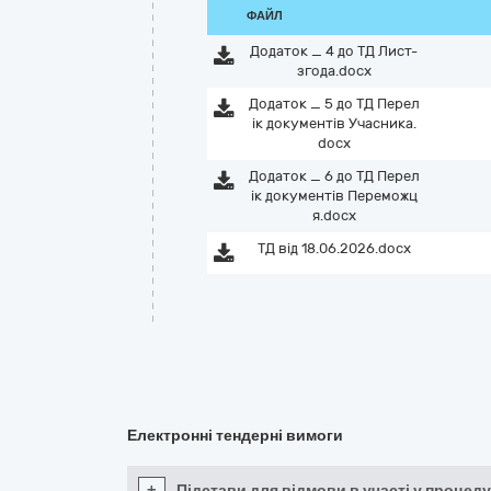
ФАЙЛ
Додаток _ 4 до ТД Лист-
згода.docx
Додаток _ 5 до ТД Перел
ік документів Учасника.
docx
Додаток _ 6 до ТД Перел
ік документів Переможц
я.docx
ТД від 18.06.2026.docx
Електронні тендерні вимоги
+
Підстави для відмови в участі у процеду