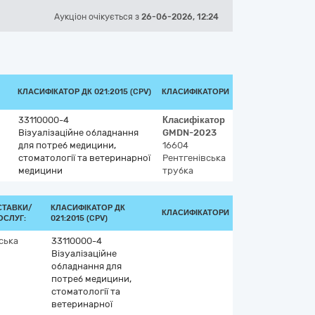
Аукціон
очікується
з
26-06-2026, 12:24
КЛАСИФІКАТОР ДК 021:2015 (CPV)
КЛАСИФІКАТОРИ
33110000-4
Класифікатор
Візуалізаційне обладнання
GMDN-2023
для потреб медицини,
16604
стоматології та ветеринарної
Рентгенівська
медицини
трубка
СТАВКИ/
КЛАСИФІКАТОР ДК
КЛАСИФІКАТОРИ
ОСЛУГ:
021:2015 (CPV)
ська
33110000-4
Візуалізаційне
обладнання для
потреб медицини,
стоматології та
ветеринарної