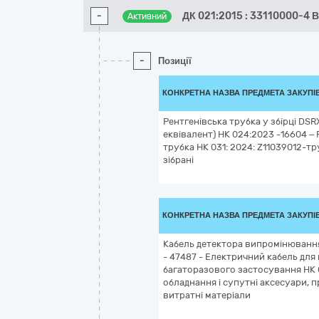
-
ДК 021:2015 : 33110000-4 В
Активний
-
Позиції
КОНКРЕТНА НАЗВА ПРЕДМЕТА ЗАКУПІ
Рентгенівська трубка у збірці DS
еквівалент) НК 024:2023 -16604 – 
трубка НК 031: 2024: Z11039012-тр
зібрані
КОНКРЕТНА НАЗВА ПРЕДМЕТА ЗАКУПІ
Кабель детектора випромінювання
- 47487 - Електричний кабель для
багаторазового застосування НК 0
обладнання і супутні аксесуари, 
витратні матеріали