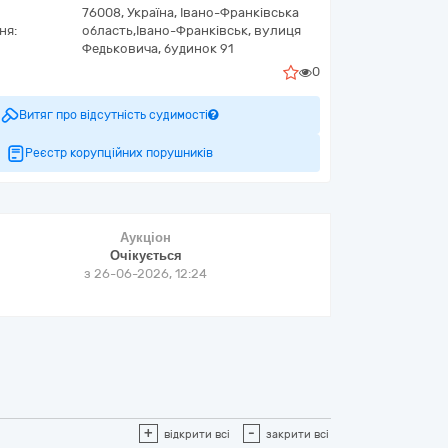
76008,
Україна
,
Івано-Франківська
ня:
область,
Івано-Франківськ,
вулиця
Федьковича, будинок 91
0
Витяг про відсутність судимості
Реєстр корупційних порушників
Аукціон
Очікується
з
26-06-2026, 12:24
+
-
відкрити всі
закрити всі