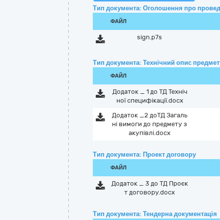
Тип документа: Оголошення про провед
ФАЙЛ
sign.p7s
Тип документа: Технічний опис предмету
ФАЙЛ
Додаток _ 1 до ТД Техніч
ної специфікації.docx
Додаток _2 доТД Загаль
ні вимоги до предмету з
акупівлі.docx
Тип документа: Проект договору
ФАЙЛ
Додаток _ 3 до ТД Проєк
т договору.docx
Тип документа: Тендерна документація