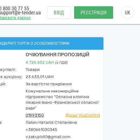
0 800 30 77 55
support@e-tender.ua
ВХІД
РЕЄСТРАЦІЯ
UK
Замовити дзвінок
ВІДКРИТІ ТОРГИ З ОСОБЛИВОСТЯМИ
ОЧІКУВАННЯ ПРОПОЗИЦІЙ
4 726 602
UAH
(з ПДВ)
купівлі:
Товари
к аукціону:
23 633,01 UAH
ій:
За вартістю придбання
Комунальне некомерційне
підприємство "Обласна клінічна
лікарня Івано-Франківської обласної
ради"
01993150
Досьє YouControl
а:
Лабич Наталія Степанівна
+380661030345
v.zakupivli0@gmail.com