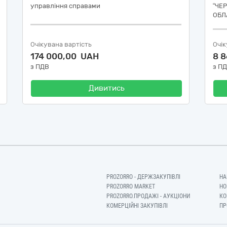
управління справами
“ЧЕ
ОБЛ
Очікувана вартість
Очік
174 000,00 UAH
8 
з ПДВ
з П
Дивитись
PROZORRO - ДЕРЖЗАКУПІВЛІ
НА
PROZORRO MARKET
НО
PROZORRO.ПРОДАЖІ - АУКЦІОНИ
КО
КОМЕРЦІЙНІ ЗАКУПІВЛІ
ПР