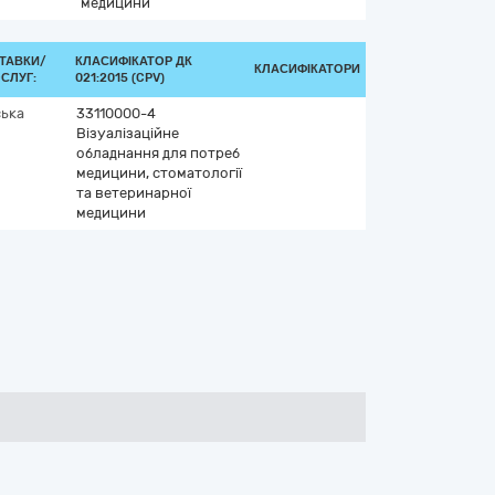
медицини
ТАВКИ/
КЛАСИФІКАТОР ДК
КЛАСИФІКАТОРИ
СЛУГ:
021:2015 (CPV)
ська
33110000-4
Візуалізаційне
обладнання для потреб
медицини, стоматології
та ветеринарної
медицини