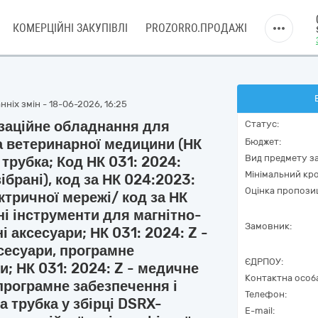
КОМЕРЦІЙНІ ЗАКУПІВЛІ
PROZORRO.ПРОДАЖІ
ніх змін - 18-06-2026, 16:25
ізаційне обладнання для
Статус:
а ветеринарної медицини (НК
Бюджет:
Вид предмету за
трубка; Код НК 031: 2024:
Мінімальний кро
ібрані), код за НК 024:2023:
Оцінка пропозиц
тричної мережі/ код за НК
і інструменти для магнітно-
Замовник:
і аксесуари; НК 031: 2024: Z -
сесуари, програмне
ЄДРПОУ:
и; НК 031: 2024: Z - медичне
Контактна особ
 програмне забезпечення і
Телефон:
а трубка у збірці DSRX-
E-mail: