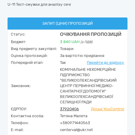
U-11 Тест-смужки для аналізу сечі
ЗАПИТ (ЦІНИ) ПРОПОЗИЦІЙ
ОЧІКУВАННЯ ПРОПОЗИЦІЙ
Статус:
Бюджет:
3 840
UAH
(з ПДВ)
Вид предмету закупівлі:
Товари
Оцінка пропозицій:
За вартістю придбання
Попередній етап:
Так
Перейти до відбору
КОМУНАЛЬНЕ НЕКОМЕРЦІЙНЕ
ПІДПРИЄМСТВО
"ВЕЛИКООЛЕКСАНДРІВСЬКИЙ
Замовник:
ЦЕНТР ПЕРВИННОЇ МЕДИКО-
САНІТАРНОЇ ДОПОМОГИ"
ВЕЛИКООЛЕКСАНДРІВСЬКОЇ
СЕЛИЩНОЇ РАДИ
ЄДРПОУ:
37920406
Досьє YouControl
Контактна особа:
Тетяна Малета
Телефон:
+380971440563
E-mail:
centerval@ukr.net