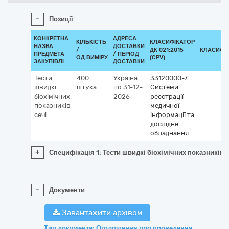
-
Позиції
КОНКРЕТНА
АДРЕСА
КІЛЬКІСТЬ
КЛАСИФІКАТОР
НАЗВА
ДОСТАВКИ
/
ДК 021:2015
КЛАСИФІ
ПРЕДМЕТА
/ ПЕРІОД
ОД.ВИМІРУ
(CPV)
ЗАКУПІВЛІ
ДОСТАВКИ
Тести
400
Україна
33120000-7
швидкі
штука
по 31-12-
Системи
біохімічних
2026
реєстрації
показників
медичної
сечі
інформації та
дослідне
обладнання
+
Специфікація 1: Тести швидкі біохімічних показників с
-
Документи
Завантажити архівом
Тип документа: Оголошення про проведення