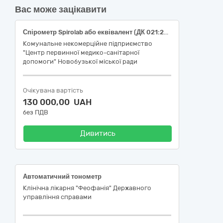
Вас може зацікавити
Спірометр Spirolab або еквівалент (ДК 021:2015: 33120000-7 «Системи реєстрації медичної інформації та дослідне обладнання»)
Комунальне некомерційне підприємство
"Центр первинної медико-санітарної
допомоги" Новобузької міської ради
Очікувана вартість
130 000,00 UAH
без ПДВ
Дивитись
Автоматичний тонометр
Клінічна лікарня "Феофанія" Державного
управління справами