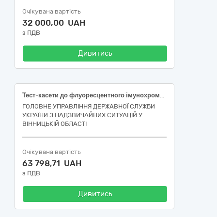
Очікувана вартість
32 000,00 UAH
з ПДВ
Дивитись
Тест-касети до флуоресцентного імунохроматографічного аналізатора Genrui FA50 Код НК 024:2019:54412 (Вільний тироксин IVD) Код НК 024:2019:54384 (Тиреоїдний гормон (ТТГ) IVD, набір) Код НК 024:2019:61295 (Численні маркери серцево-судинних захворювань IVD) Код НК 024:2019:47352 — Натрійуретичний білок типу B/N-кінцевий натрійуретичний пептид pro b-типу IVD (діагностика in vitro) Код НК 024:2019:53707 (C-реактивний білок (СРБ) IVD) (ДК 021:2015:33120000-7 Системи реєстрації медичної інформації та дослідне обладнання)
ГОЛОВНЕ УПРАВЛІННЯ ДЕРЖАВНОЇ СЛУЖБИ
УКРАЇНИ З НАДЗВИЧАЙНИХ СИТУАЦІЙ У
ВІННИЦЬКІЙ ОБЛАСТІ
Очікувана вартість
63 798,71 UAH
з ПДВ
Дивитись