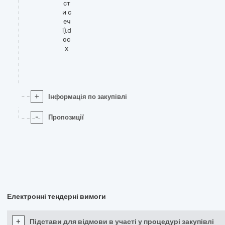
ст
и с
еч
і).d
oc
x
+
Інформація по закупівлі
-
Пропозиції
Електронні тендерні вимоги
+
Підстави для відмови в участі у процедурі закупівлі