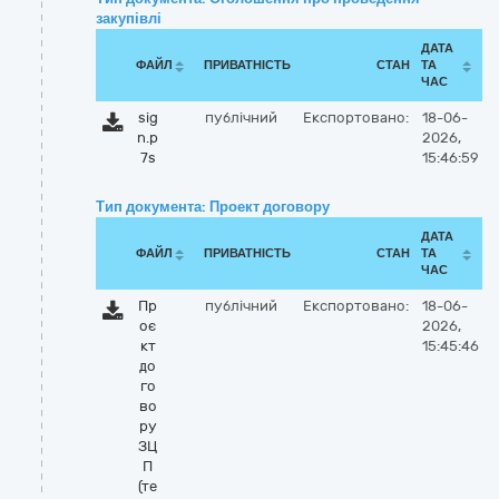
закупівлі
ДАТА
ФАЙЛ
ПРИВАТНІСТЬ
СТАН
ТА
ЧАС
sig
публічний
Експортовано:
18-06-
n.p
2026,
7s
15:46:59
Тип документа: Проект договору
ДАТА
ФАЙЛ
ПРИВАТНІСТЬ
СТАН
ТА
ЧАС
Пр
публічний
Експортовано:
18-06-
оє
2026,
кт
15:45:46
до
го
во
ру
ЗЦ
П
(те