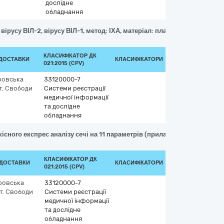
дослідне
обладнання
, вірусу ВІЛ-2, вірусу ВІЛ-1, метод: ІХА, матеріал: плазма, сироватка,
КЛАСИФІКАТОР ДК
 ДОСТАВКИ
КЛАСИФІКАТОРИ
021:2015 (CPV)
ровська
33120000-7
т. Свободи
Системи реєстрації
медичної інформації
та дослідне
обладнання
кісного експрес аналізу сечі на 11 параметрів (прилади: LabAnalyt-5
КЛАСИФІКАТОР ДК
 ДОСТАВКИ
КЛАСИФІКАТОРИ
021:2015 (CPV)
ровська
33120000-7
т. Свободи
Системи реєстрації
медичної інформації
та дослідне
обладнання