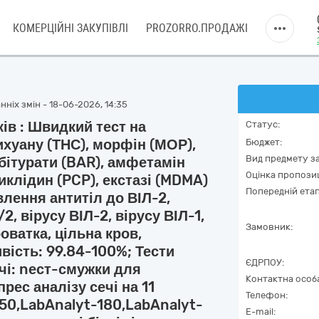
КОМЕРЦІЙНІ ЗАКУПІВЛІ
PROZORRO.ПРОДАЖІ
ніх змін - 18-06-2026, 14:35
ів : Швидкий тест на
Статус:
уану (ТНС), морфін (МОР),
Бюджет:
Вид предмету за
рбітурати (BAR), амфетамін
Оцінка пропозиц
иклідин (PCP), екстазі (MDMA)
Попередній етап
влення антитіл до ВІЛ-2,
/2, вірусу ВІЛ-2, вірусу ВІЛ-1,
Замовник:
оватка, цільна кров,
вість: 99.84-100%; Тести
ЄДРПОУ:
ечі: nест-смужки для
Контактна особ
рес аналізу сечі на 11
Телефон:
50,LabAnalyt-180,LabAnalyt-
E-mail: