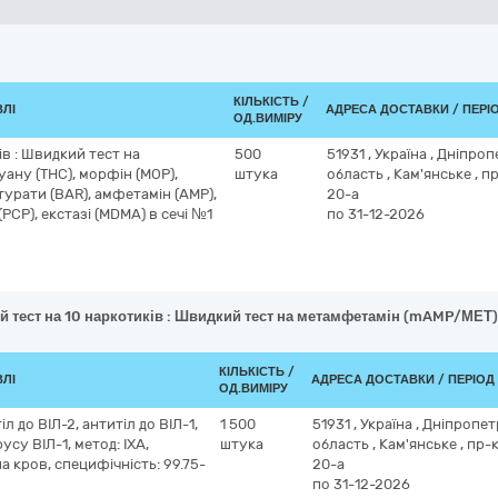
КІЛЬКІСТЬ /
ВЛІ
АДРЕСА ДОСТАВКИ / ПЕРІ
ОД.ВИМІРУ
в : Швидкий тест на
500
51931
,
Україна
,
Дніпроп
ану (ТНС), морфін (МОР),
штука
область
,
Кам'янське
,
пр
ітурати (BAR), амфетамін (AMP),
20-а
PCP), екстазі (MDMA) в сечі №1
по 31-12-2026
 тест на 10 наркотиків : Швидкий тест на метамфетамін (mAMP/МЕТ), 
КІЛЬКІСТЬ /
ВЛІ
АДРЕСА ДОСТАВКИ / ПЕРІОД
ОД.ВИМІРУ
л до ВІЛ-2, антитіл до ВІЛ-1,
1 500
51931
,
Україна
,
Дніпропет
русу ВІЛ-1, метод: ІХА,
штука
область
,
Кам'янське
,
пр-к
а кров, специфічність: 99.75-
20-а
по 31-12-2026