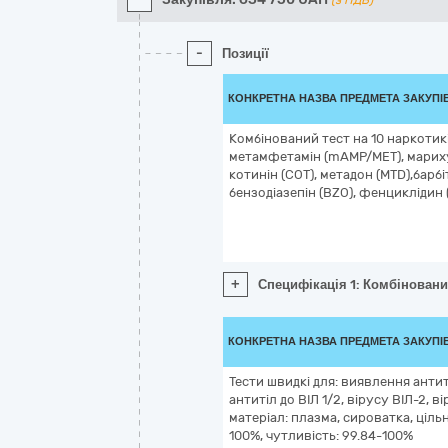
(з ПДВ)
-
Позиції
КОНКРЕТНА НАЗВА ПРЕДМЕТА ЗАКУПІ
Комбінований тест на 10 наркотикі
метамфетамін (mAMP/МЕТ), мариху
котинін (COT), метадон (MTD),барб
бензодіазепін (BZO), фенциклідин (
+
Специфікація 1: Комбінований
КОНКРЕТНА НАЗВА ПРЕДМЕТА ЗАКУПІ
Тести швидкі для: виявлення антиті
антитіл до ВІЛ 1/2, вірусу ВІЛ-2, ві
матеріал: плазма, сироватка, цільн
100%, чутливість: 99.84-100%