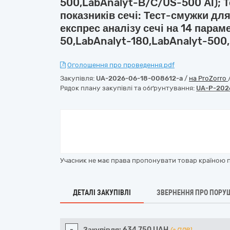
500,LabAnalyt-В/С/US-500 АІ); Т
показників сечі: Тест-смужки дл
експрес аналізу сечі на 14 парам
50,LabAnalyt-180,LabAnalyt-500
Оголошення про проведення.pdf
Закупівля:
UA-2026-06-18-008612-a
/
на ProZorro
Рядок плану закупівлі та обґрунтування:
UA-P-202
Учасник не має права пропонувати товар країною по
ДЕТАЛІ ЗАКУПІВЛІ
ЗВЕРНЕННЯ ПРО ПОРУ
-
Закупівля:
634 750
UAH