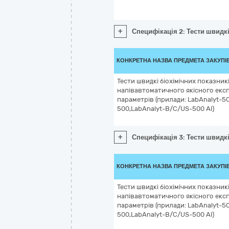
+
Специфікація 2: Тести швидкі 
КОНКРЕТНА НАЗВА ПРЕДМЕТА ЗАКУПІ
Тести швидкі біохімічних показникі
напівавтоматичного якісного експр
параметрів (прилади: LabAnalyt-50
500,LabAnalyt-В/С/US-500 АІ)
+
Специфікація 3: Тести швидкі
КОНКРЕТНА НАЗВА ПРЕДМЕТА ЗАКУПІ
Тести швидкі біохімічних показникі
напівавтоматичного якісного експр
параметрів (прилади: LabAnalyt-50
500,LabAnalyt-В/С/US-500 АІ)