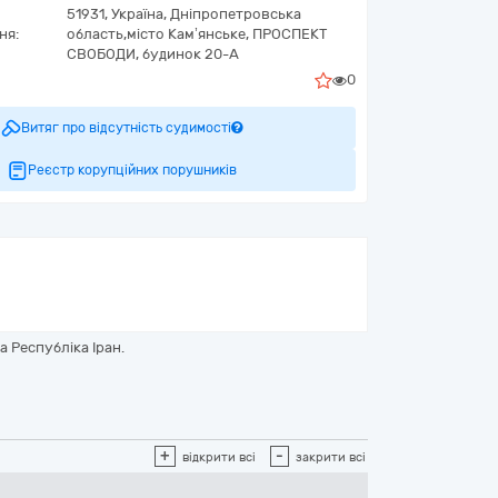
51931,
Україна
,
Дніпропетровська
ня:
область,
місто Кам’янське,
ПРОСПЕКТ
СВОБОДИ, будинок 20-А
0
Витяг про відсутність судимості
Реєстр корупційних порушників
 Республіка Іран.
+
-
відкрити всі
закрити всі