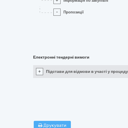
+
Інформація по закупівлі
-
Пропозиції
Електронні тендерні вимоги
+
Підстави для відмови в участі у процеду
Друкувати