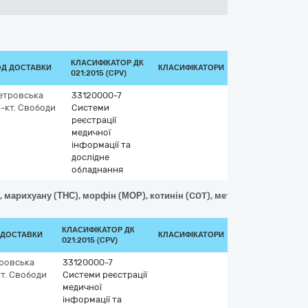
КЛАСИФІКАТОР ДК
ОД ДОСТАВКИ
КЛАСИФІКАТОРИ
021:2015 (CPV)
етровська
33120000-7
-кт. Свободи
Системи
реєстрації
медичної
інформації та
дослідне
обладнання
марихуану (ТНС), морфін (МОР), котинін (COT), метадон (MTD),барбіт
КЛАСИФІКАТОР ДК
 ДОСТАВКИ
КЛАСИФІКАТОРИ
021:2015 (CPV)
ровська
33120000-7
т. Свободи
Системи реєстрації
медичної
інформації та