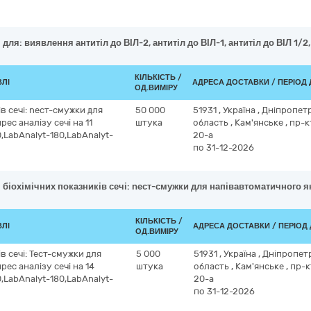
для: виявлення антитіл до ВІЛ-2, антитіл до ВІЛ-1, антитіл до ВІЛ 1/2
КІЛЬКІСТЬ /
ВЛІ
АДРЕСА ДОСТАВКИ / ПЕРІОД
ОД.ВИМІРУ
в сечі: nест-смужки для
50 000
51931
,
Україна
,
Дніпропет
ес аналізу сечі на 11
штука
область
,
Кам'янське
,
пр-к
,LabAnalyt-180,LabAnalyt-
20-а
по 31-12-2026
 біохімічних показників сечі: nест-смужки для напівавтоматичного я
КІЛЬКІСТЬ /
ВЛІ
АДРЕСА ДОСТАВКИ / ПЕРІОД
ОД.ВИМІРУ
в сечі: Тест-смужки для
5 000
51931
,
Україна
,
Дніпропет
ес аналізу сечі на 14
штука
область
,
Кам'янське
,
пр-к
,LabAnalyt-180,LabAnalyt-
20-а
по 31-12-2026