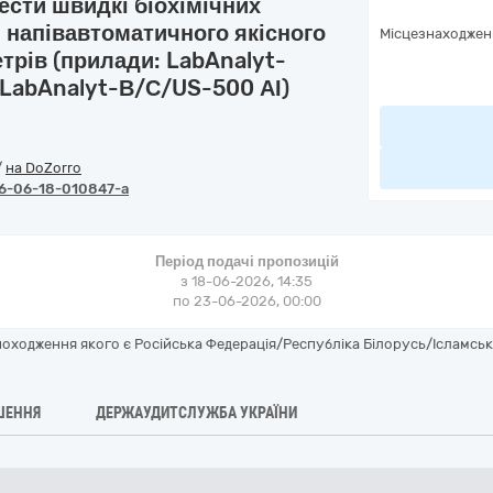
ести швидкі біохімічних
я напівавтоматичного якісного
Місцезнаходжен
етрів (прилади: LabAnalyt-
,LabAnalyt-В/С/US-500 АІ)
/
на DoZorro
6-06-18-010847-a
Період подачі пропозицій
з 18-06-2026, 14:35
по 23-06-2026, 00:00
ходження якого є Російська Федерація/Республіка Білорусь/Ісламська
ШЕННЯ
ДЕРЖАУДИТСЛУЖБА УКРАЇНИ