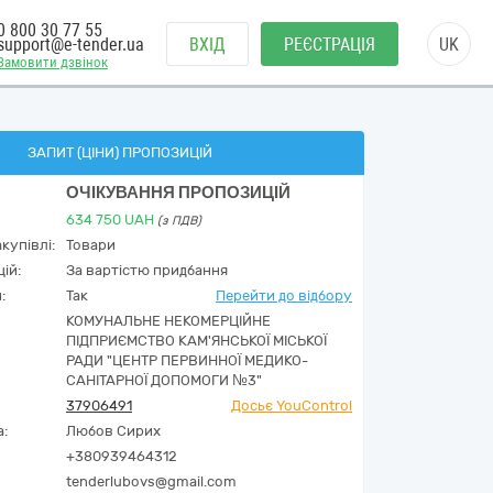
0 800 30 77 55
support@e-tender.ua
ВХІД
РЕЄСТРАЦІЯ
UK
Замовити дзвінок
ЗАПИТ (ЦІНИ) ПРОПОЗИЦІЙ
ОЧІКУВАННЯ ПРОПОЗИЦІЙ
634 750
UAH
(з ПДВ)
купівлі:
Товари
ій:
За вартістю придбання
:
Так
Перейти до відбору
КОМУНАЛЬНЕ НЕКОМЕРЦІЙНЕ
ПІДПРИЄМСТВО КАМ'ЯНСЬКОЇ МІСЬКОЇ
РАДИ "ЦЕНТР ПЕРВИННОЇ МЕДИКО-
САНІТАРНОЇ ДОПОМОГИ №3"
37906491
Досьє YouControl
а:
Любов Сирих
+380939464312
tenderlubovs@gmail.com