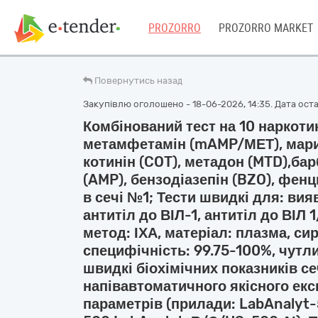
PROZORRO
PROZORRO MARKET
Повернутись назад
Закупівлю оголошено - 18-06-2026, 14:35. Дата остан
Комбінований тест на 10 наркотик
метамфетамін (mAMP/МЕТ), марих
котинін (COT), метадон (MTD),ба
(AMP), бензодіазепін (BZO), фенц
в сечі №1; Тести швидкі для: вия
антитіл до ВІЛ-1, антитіл до ВІЛ 1
метод: ІХА, матеріал: плазма, сир
специфічність: 99.75-100%, чутли
швидкі біохімічних показників с
напівавтоматичного якісного експ
параметрів (прилади: LabAnalyt-