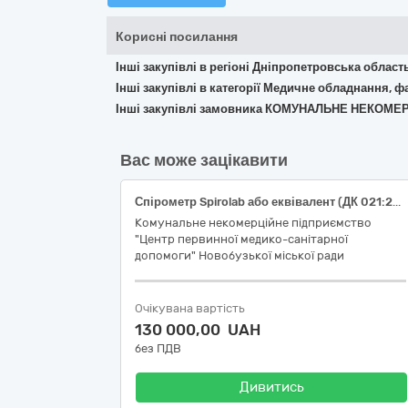
Корисні посилання
Інші закупівлі в регіоні Дніпропетровська област
Інші закупівлі в категорії Медичне обладнання, ф
Інші закупівлі замовника КОМУНАЛЬНЕ НЕКОМ
Вас може зацікавити
Спірометр Spirolab або еквівалент (ДК 021:2015: 33120000-7 «Системи реєстрації медичної інформації та дослідне обладнання»)
Комунальне некомерційне підприємство
"Центр первинної медико-санітарної
допомоги" Новобузької міської ради
Очікувана вартість
130 000,00 UAH
без ПДВ
Дивитись