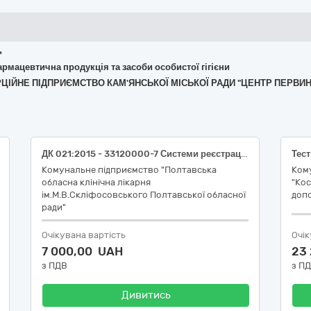
ь
армацевтична продукція та засоби особистої гігієни
ЕРЦІЙНЕ ПІДПРИЄМСТВО КАМ'ЯНСЬКОЇ МІСЬКОЇ РАДИ "ЦЕНТР ПЕРВ
ДК 021:2015 - 33120000-7 Системи реєстрації медичної інформації та дослідне обладнання: Індикатори стерильності (НК 024:2023 - 35362 - Індикатор хімічний/фізичний для контролювання стерилізації, НК 031:2024 - Z1399 - Неспецифічні витратні матеріали для діагностичних інструментів - інше)
Комунальне підприємство "Полтавська
Ком
обласна клінічна лікарня
"Кос
ім.М.В.Скліфосовського Полтавської обласної
допо
ради"
Очікувана вартість
Очік
7 000,00 UAH
23
з ПДВ
з П
Дивитись