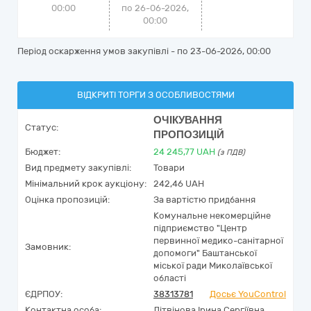
00:00
по 26-06-2026,
00:00
Період оскарження умов закупівлі - по
23-06-2026, 00:00
ВІДКРИТІ ТОРГИ З ОСОБЛИВОСТЯМИ
ОЧІКУВАННЯ
Статус:
ПРОПОЗИЦІЙ
Бюджет:
24 245,77
UAH
(з ПДВ)
Вид предмету закупівлі:
Товари
Мінімальний крок аукціону:
242,46 UAH
Оцінка пропозицій:
За вартістю придбання
Комунальне некомерційне
підприємство "Центр
первинної медико-санітарної
Замовник:
допомоги" Баштанської
міської ради Миколаївської
області
ЄДРПОУ:
38313781
Досьє YouControl
Контактна особа:
Літвінова Ірина Сергіївна