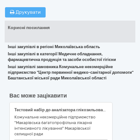
Друкувати
Корисні посилання
Інші закупівлі в регіоні Миколаївська область
Інші закупівлі в категорії Медичне обладнання,
фармацевтична продукція та засоби особистої гігієни
Інші закупівлі замовника Комунальне некомерційне
підприємство "Центр первинної медико-санітарної допомоги"
Баштанської міської ради Миколаївської області
Вас може зацікавити
Тестовий набір до аналізатора глікозильованого гемоглобіну Quo-Lab за ДК 021:2015: 33690000-3 Лікарські засоби різні: Quo-Lab A1C Тестовий набір (50 шт), або еквівалент (НК 024:2023: 59090 — Глікозильований гемоглобін (HbA1c) IVD (діагностика in vitro), набір, нефелометричний/ турбідиметричним аналіз) (НК 031:2024 W01010214 – ГЛІКОЗИЛЬОВАНИЙ / ГЛІКОВАНИЙ ГЕМОГЛОБІН (КХ)
Комунальне некомерційне підприємство
"Макарівська багатопрофільна лікарня
інтенсивного лікування" Макарівської
селищної ради