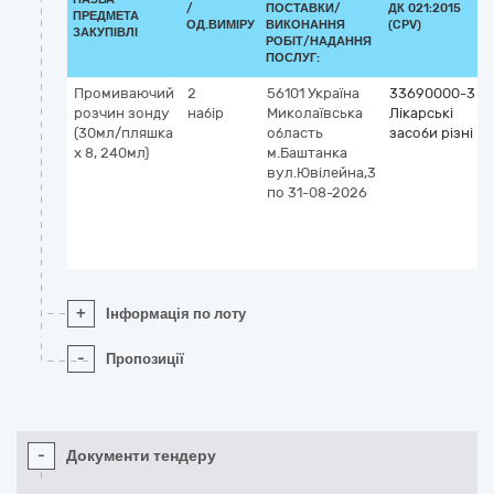
/
ПОСТАВКИ/
ДК 021:2015
ПРЕДМЕТА
ОД.ВИМІРУ
ВИКОНАННЯ
(CPV)
ЗАКУПІВЛІ
РОБІТ/НАДАННЯ
ПОСЛУГ:
Промиваючий
2
56101
Україна
33690000-3
розчин зонду
набір
Миколаївська
Лікарські
(30мл/пляшка
область
засоби різні
х 8, 240мл)
м.Баштанка
вул.Ювілейна,3
по 31-08-2026
+
Інформація по лоту
-
Пропозиції
-
Документи тендеру