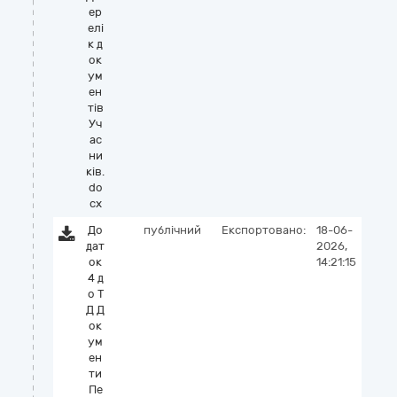
ер
елі
к д
ок
ум
ен
тів
Уч
ас
ни
ків.
do
cx
До
публічний
Експортовано:
18-06-
дат
2026,
ок
14:21:15
4 д
о Т
Д Д
ок
ум
ен
ти
Пе