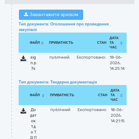
Завантажити архівом
Тип документа: Оголошення про проведення
закупівлі
ДАТА
ФАЙЛ
ПРИВАТНІСТЬ
СТАН
ТА
ЧАС
sig
публічний
Експортовано:
18-06-
n.p
2026,
7s
14:25:14
Тип документа: Тендерна документація
ДАТА
ФАЙЛ
ПРИВАТНІСТЬ
СТАН
ТА
ЧАС
До
публічний
Експортовано:
18-06-
дат
2026,
ок
14:21:15
1 д
о Т
Д П