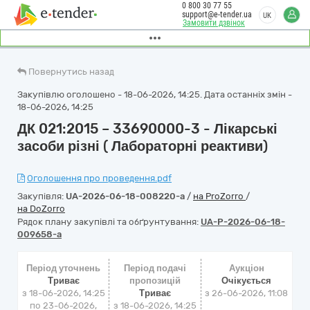
0 800 30 77 55
support@e-tender.ua
UK
Замовити дзвінок
Повернутись назад
Закупівлю оголошено - 18-06-2026, 14:25. Дата останніх змін -
18-06-2026, 14:25
ДК 021:2015 – 33690000-3 - Лікарські
засоби різні ( Лабораторні реактиви)
Оголошення про проведення.pdf
Закупівля:
UA-2026-06-18-008220-a
/
на ProZorro
/
на DoZorro
Рядок плану закупівлі та обґрунтування:
UA-P-2026-06-18-
009658-a
Період уточнень
Період подачі
Аукціон
Триває
пропозицій
Очікується
з 18-06-2026, 14:25
Триває
з
26-06-2026, 11:08
по 23-06-2026,
з 18-06-2026, 14:25