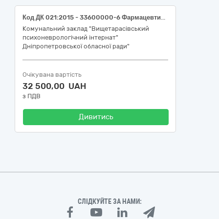
Код ДК 021:2015 - 33600000-6 Фармацевтична продукція (придбання ліків - МНН: Valproic acid, Etamsylate, Chlorpromazine, Zuclopenthixol)
Комунальний заклад "Вищетарасівський
психоневрологічний інтернат"
Дніпропетровської обласної ради"
Очікувана вартість
32 500,00 UAH
з ПДВ
Дивитись
СЛІДКУЙТЕ ЗА НАМИ: