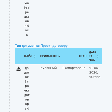
хім
ічні
ре
акт
ив
и.d
oc
x
Тип документа: Проект договору
ДАТА
ФАЙЛ
ПРИВАТНІСТЬ
СТАН
ТА
ЧАС
до
публічний
Експортовано:
18-06-
дат
2026,
ок
14:21:15
3 п
ро
ект
дог
ов
ор
у.d