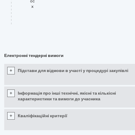
oc
x
Електронні тендерні вимоги
+
Підстави для відмови в участі у процедурі закупівлі
+
Інформація про інші технічні, якісні та кількісні
характеристики та вимоги до учасника
+
Кваліфікаційні критерії