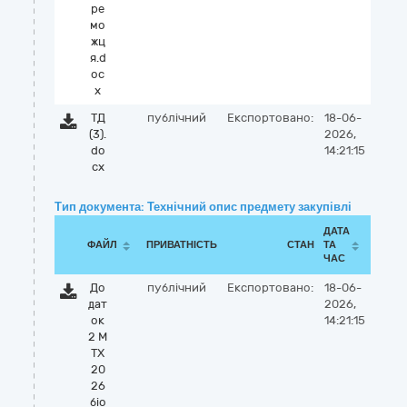
ре
мо
жц
я.d
oc
x
ТД
публічний
Експортовано:
18-06-
(3).
2026,
do
14:21:15
cx
Тип документа: Технічний опис предмету закупівлі
ДАТА
ФАЙЛ
ПРИВАТНІСТЬ
СТАН
ТА
ЧАС
До
публічний
Експортовано:
18-06-
дат
2026,
ок
14:21:15
2 М
ТХ
20
26
біо