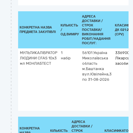
АДРЕСА
ДОСТАВКИ /
КІЛЬКІСТЬ
СТРОК
КЛАСИФІК
КОНКРЕТНА НАЗВА
/
ПОСТАВКИ/
ДК 021:201
ПРЕДМЕТА ЗАКУПІВЛІ
ОД.ВИМІРУ
ВИКОНАННЯ
(CPV)
РОБІТ/НАДАННЯ
ПОСЛУГ:
МУЛЬТИКАЛІБРАТОР
1
56101
Україна
3369000
ЛЮДИНИ CFAS 10x3
набір
Миколаївська
Лікарські
мл МОНЛАБТЕСТ
область
засоби рі
м.Баштанка
вул.Ювілейна,3
по 31-08-2026
АДРЕСА
ДОСТАВКИ /
КОНКРЕТНА
КІЛЬКІСТЬ
СТРОК
КЛАСИФІКАТОР
НАЗВА