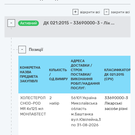
+
-
відкрити всі
закрити всі
-
ДК 021:2015 – 33690000-3 - Лік
...
Активний
-
Позиції
АДРЕСА
ДОСТАВКИ /
КОНКРЕТНА
КІЛЬКІСТЬ
СТРОК
КЛАСИФІКАТОР
НАЗВА
/
ПОСТАВКИ/
ДК 021:2015
ПРЕДМЕТА
ОД.ВИМІРУ
ВИКОНАННЯ
(CPV)
ЗАКУПІВЛІ
РОБІТ/НАДАННЯ
ПОСЛУГ:
ХОЛЕСТЕРОЛ
2
56101
Україна
33690000-3
CHOD-POD
набір
Миколаївська
Лікарські
MR 4x125 мл
область
засоби різні
MOНЛАБТЕСТ
м.Баштанка
вул.Ювілейна,3
по 31-08-2026