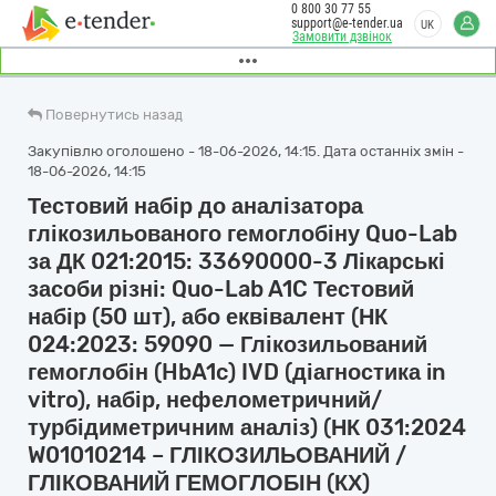
0 800 30 77 55
support@e-tender.ua
UK
Замовити дзвінок
Повернутись назад
Закупівлю оголошено - 18-06-2026, 14:15. Дата останніх змін -
18-06-2026, 14:15
Тестовий набір до аналізатора
глікозильованого гемоглобіну Quo-Lab
за ДК 021:2015: 33690000-3 Лікарські
засоби різні: Quo-Lab A1C Тестовий
набір (50 шт), або еквівалент (НК
024:2023: 59090 — Глікозильований
гемоглобін (HbA1c) IVD (діагностика in
vitro), набір, нефелометричний/
турбідиметричним аналіз) (НК 031:2024
W01010214 – ГЛІКОЗИЛЬОВАНИЙ /
ГЛІКОВАНИЙ ГЕМОГЛОБІН (КХ)