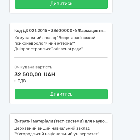
Дивитись
Код ДК 021:2015 - 33600000-6 Фармацевтична продукція (придбання ліків - МНН: Valproic acid, Etamsylate, Chlorpromazine, Zuclopenthixol)
Комунальний заклад "Вищетарасівський
психоневрологічний інтернат"
Дніпропетровської обласної ради"
Очікувана вартість
32 500,00 UAH
з ПДВ
Дивитись
Витратні матеріали (тест-системи) для наукових досліджень: Тест-система E-EL-H6156 Human IL-6(Interleukin 6) ELISA Kit; Тест-система E-EL-H0109 Human TNF-α(Tumor Necrosis Factor Alpha) ELISA Kit; Тест-система ER1707 Rat GABA (Gamma-aminobutyric acid) ELISA Kit, в рамках виконання проєкту з виконання наукового дослідження «Стратегія спрямованого синтезу функціональних халькогенгалогенідних матеріалів для потреб медицини й енергетики» за реєстраційним номером № 2023.03/0176 (ДК 021:2015 33690000-3 Лікарські засоби різні (33696500-0 Лабораторні реактиви))
Державний вищий навчальний заклад
"Ужгородський національний університет"