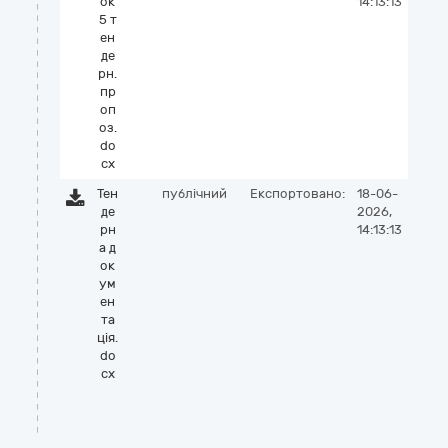
ок
14:13:13
5 т
ен
де
рн.
пр
оп
оз.
do
cx
Тен
публічний
Експортовано:
18-06-
де
2026,
рн
14:13:13
а д
ок
ум
ен
та
ція.
do
cx