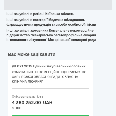
Інші закупівлі в регіоні Київська область
Інші закупівлі в категорії Медичне обладнання,
фармацевтична продукція та засоби особистої гігієни
Інші закупівлі замовника Комунальне некомерційне
підприємство "Макарівська багатопрофільна лікарня
інтенсивного лікування" Макарівської селищної ради
Вас може зацікавити
ДК 021:2015 Єдиний закупівельний словник: 33600000-6 Фармацевтична продукція (лікарські засоби)
КОМУНАЛЬНЕ НЕКОМЕРЦІЙНЕ ПІДПРИЄМСТВО
ХАРКІВСЬКОЇ ОБЛАСНОЇ РАДИ "ОБЛАСНА
КЛІНІЧНА ЛІКАРНЯ"
Очікувана вартість
4 380 252,00 UAH
з ПДВ