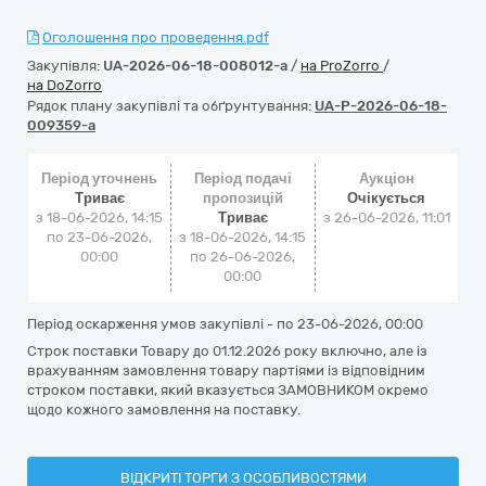
Оголошення про проведення.pdf
Закупівля:
UA-2026-06-18-008012-a
/
на ProZorro
/
на DoZorro
Рядок плану закупівлі та обґрунтування:
UA-P-2026-06-18-
009359-a
Період уточнень
Період подачі
Аукціон
Триває
пропозицій
Очікується
з 18-06-2026, 14:15
Триває
з
26-06-2026, 11:01
по 23-06-2026,
з 18-06-2026, 14:15
00:00
по 26-06-2026,
00:00
Період оскарження умов закупівлі - по
23-06-2026, 00:00
Строк поставки Товару до 01.12.2026 року включно, але із
врахуванням замовлення товару партіями із відповідним
строком поставки, який вказується ЗАМОВНИКОМ окремо
щодо кожного замовлення на поставку.
ВІДКРИТІ ТОРГИ З ОСОБЛИВОСТЯМИ