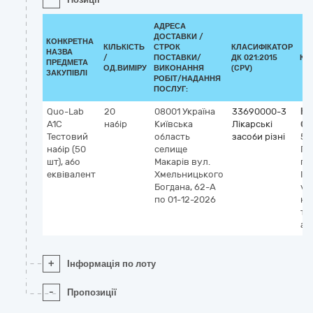
АДРЕСА
ДОСТАВКИ /
КОНКРЕТНА
КІЛЬКІСТЬ
СТРОК
КЛАСИФІКАТОР
НАЗВА
/
ПОСТАВКИ/
ДК 021:2015
КЛ
ПРЕДМЕТА
ОД.ВИМІРУ
ВИКОНАННЯ
(CPV)
ЗАКУПІВЛІ
РОБІТ/НАДАННЯ
ПОСЛУГ:
Quo-Lab
20
08001
Україна
33690000-3
Кл
A1C
набір
Київська
Лікарські
GM
Тестовий
область
засоби різні
59
набір (50
селище
Гл
шт), або
Макарів
вул.
ге
еквівалент
Хмельницького
IV
Богдана, 62-А
vit
по 01-12-2026
не
ту
ан
+
Інформація по лоту
-
Пропозиції