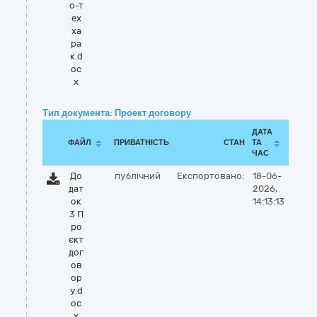
о-т
ех
ха
ра
к.d
oc
x
Тип документа: Проект договору
ДАТА
ФАЙЛ
ПРИВАТНІСТЬ
СТАН
ТА
ЧАС
До
публічний
Експортовано:
18-06-
дат
2026,
ок
14:13:13
3 П
ро
єкт
дог
ов
ор
у.d
oc
x