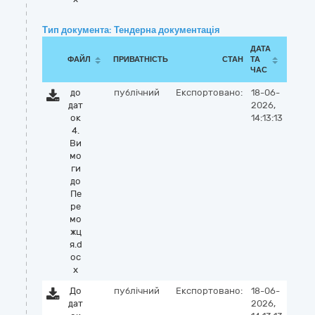
Тип документа: Тендерна документація
ДАТА
ФАЙЛ
ПРИВАТНІСТЬ
СТАН
ТА
ЧАС
до
публічний
Експортовано:
18-06-
дат
2026,
ок
14:13:13
4.
Ви
мо
ги
до
Пе
ре
мо
жц
я.d
oc
x
До
публічний
Експортовано:
18-06-
дат
2026,