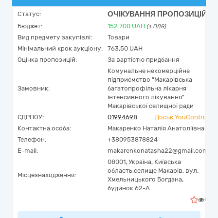
ОЧІКУВАННЯ ПРОПОЗИЦІЙ
Статус:
Бюджет:
152 700
UAH
(з ПДВ)
Вид предмету закупівлі:
Товари
Мінімальний крок аукціону:
763,50 UAH
Оцінка пропозицій:
За вартістю придбання
Комунальне некомерційне
підприємство "Макарівська
Замовник:
багатопрофільна лікарня
інтенсивного лікування"
Макарівської селищної ради
ЄДРПОУ:
01994698
Досьє YouControl
Контактна особа:
Макаренко Наталія Анатоліївна
Телефон:
+380953878824
E-mail:
makarenkonatasha22@gmail.com
08001,
Україна
,
Київська
область,
селище Макарів,
вул.
Місцезнаходження:
Хмельницького Богдана,
будинок 62-А
0