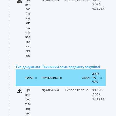
дат
2026,
ок
14:13:13
1 в
им
ог
и д
о у
час
ни
ка.
do
cx
Тип документа: Технічний опис предмету закупівлі
ДАТА
ФАЙЛ
ПРИВАТНІСТЬ
СТАН
ТА
ЧАС
До
публічний
Експортовано:
18-06-
дат
2026,
ок
14:13:13
2 М
ед
ик