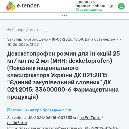
0 800 30 77 55
support@e-tender.ua
UK
Замовити дзвінок
Повернутись назад
Закупівлю оголошено - 18-06-2026, 13:59. Дата останніх змін -
18-06-2026, 13:59
Декскетопрофен розчин для ін'єкцій 25
мг/ мл по 2 мл (МНН: dexketoprofen)
(Показник національного
класифікатора України ДК 021:2015
“Єдиний закупівельний словник” ДК
021:2015: 33600000-6 Фармацевтична
продукція)
Оголошення про проведення.pdf
Закупівля:
UA-2026-06-18-007533-a
/
на ProZorro
/
на DoZorro
Рядок плану закупівлі та обґрунтування:
UA-P-2026-06-18-