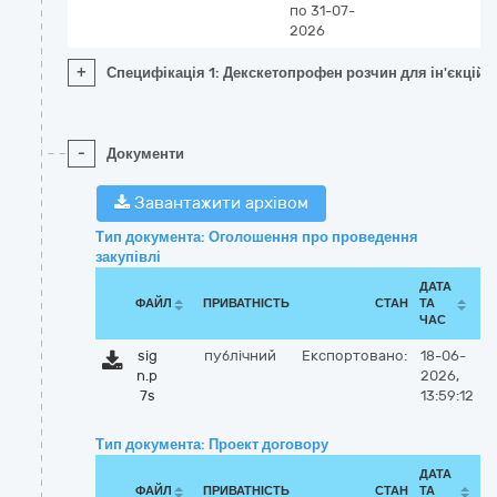
по 31-07-
2026
+
Специфікація 1: Декскетопрофен розчин для ін'єкцій 2
-
Документи
Завантажити архівом
Тип документа: Оголошення про проведення
закупівлі
ДАТА
ФАЙЛ
ПРИВАТНІСТЬ
СТАН
ТА
ЧАС
sig
публічний
Експортовано:
18-06-
n.p
2026,
7s
13:59:12
Тип документа: Проект договору
ДАТА
ФАЙЛ
ПРИВАТНІСТЬ
СТАН
ТА