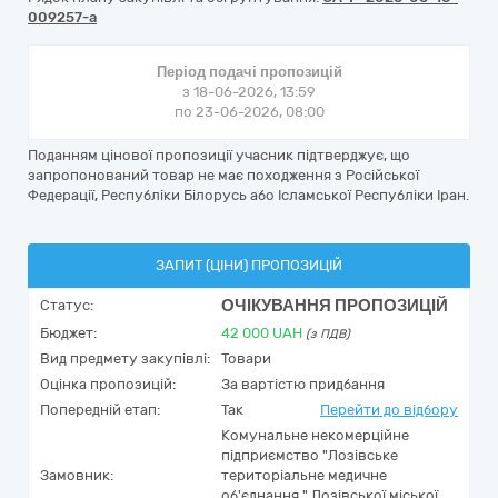
009257-a
Період подачі пропозицій
з 18-06-2026, 13:59
по 23-06-2026, 08:00
Поданням цінової пропозиції учасник підтверджує, що
запропонований товар не має походження з Російської
Федерації, Республіки Білорусь або Ісламської Республіки Іран.
ЗАПИТ (ЦІНИ) ПРОПОЗИЦІЙ
ОЧІКУВАННЯ ПРОПОЗИЦІЙ
Статус:
Бюджет:
42 000
UAH
(з ПДВ)
Вид предмету закупівлі:
Товари
Оцінка пропозицій:
За вартістю придбання
Попередній етап:
Так
Перейти до відбору
Комунальне некомерційне
підприємство "Лозівське
Замовник:
територіальне медичне
об'єднання " Лозівської міської