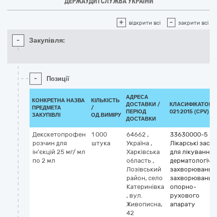
ДЕРЖАУДИТСЛУЖБА УКРАЇНИ
+
-
відкрити всі
закрити всі
-
Закупівля:
-
Позиції
АДРЕСА
КОНКРЕТНА НАЗВА
КІЛЬКІСТЬ
ДОСТАВКИ /
КЛАСИФІКАТОР 
ПРЕДМЕТА
/
ПЕРІОД
021:2015 (CPV)
ЗАКУПІВЛІ
ОД.ВИМІРУ
ДОСТАВКИ
Декскетопрофен
1 000
64662
,
33630000-5
розчин для
штука
Україна
,
Лікарські засо
ін'єкцій 25 мг/ мл
Харківська
для лікування
по 2 мл
область
,
дерматологічн
Лозівський
захворювань т
район, село
захворювань
Катеринівка
опорно-
,
вул.
рухового
Живописна,
апарату
42