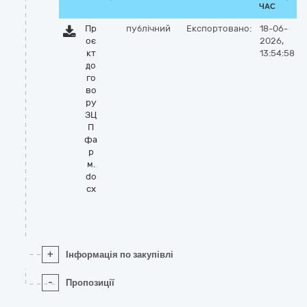
ЧАС
Пр
публічний
Експортовано:
18-06-
оє
2026,
кт
13:54:58
до
го
во
ру
ЗЦ
П
фа
р
м.
do
cx
+
Інформація по закупівлі
-
Пропозиції