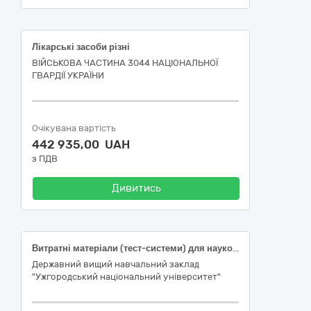
Лікарські засоби різні
ВІЙСЬКОВА ЧАСТИНА 3044 НАЦІОНАЛЬНОЇ
ГВАРДІЇ УКРАЇНИ
Очікувана вартість
442 935,00 UAH
з ПДВ
Дивитись
Витратні матеріали (тест-системи) для наукових досліджень: Тест-система E-EL-H6156 Human IL-6(Interleukin 6) ELISA Kit; Тест-система E-EL-H0109 Human TNF-α(Tumor Necrosis Factor Alpha) ELISA Kit; Тест-система ER1707 Rat GABA (Gamma-aminobutyric acid) ELISA Kit, в рамках виконання проєкту з виконання наукового дослідження «Стратегія спрямованого синтезу функціональних халькогенгалогенідних матеріалів для потреб медицини й енергетики» за реєстраційним номером № 2023.03/0176 (ДК 021:2015 33690000-3 Лікарські засоби різні (33696500-0 Лабораторні реактиви))
Державний вищий навчальний заклад
"Ужгородський національний університет"