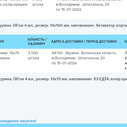
, колір кришки:
штука
м.Володимир
,
Шпитальна, 20
по 15-07-2026
уумна: Об'єм 6 мл., розмір: 13х100 мм, наповнювач: Активатор згорт
КІЛЬКІСТЬ /
ВЛІ
АДРЕСА ДОСТАВКИ / ПЕРІОД ДОСТАВКИ
К
ОД.ВИМІРУ
змір: 13х75
2 000
44700
,
Україна
,
Волинська область
,
3
ришки:
штука
м.Володимир
,
Шпитальна, 20
К
по 15-07-2026
м
к
уумна: Об'єм 4 мл., розмір: 13х75 мм, наповнювач: К3 ЕДТА, колір к
роведення закупівлі