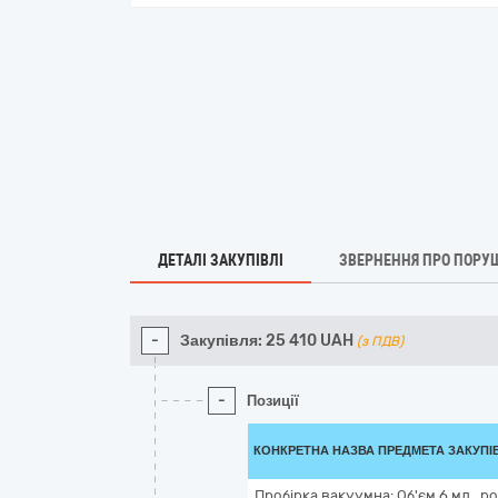
ДЕТАЛІ ЗАКУПІВЛІ
ЗВЕРНЕННЯ ПРО ПОРУ
-
Закупівля:
25 410
UAH
(з ПДВ)
-
Позиції
КОНКРЕТНА НАЗВА ПРЕДМЕТА ЗАКУПІ
Пробірка вакуумна: Об'єм 6 мл., ро