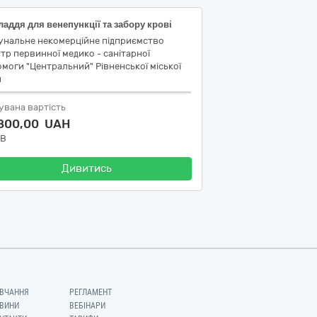
аддя для венепункції та забору крові
унальне некомерційне підприємство
тр первинної медико - санітарної
моги "Центральний" Рівненської міської
и
увана вартість
 800,00 UAH
ДВ
Дивитись
ВЧАННЯ
РЕГЛАМЕНТ
ВИНИ
ВЕБІНАРИ