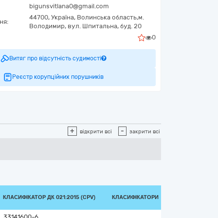
bigunsvitlana0@gmail.com
44700,
Україна
,
Волинська область,
м.
ня:
Володимир,
вул. Шпитальна, буд. 20
0
Витяг про відсутність судимості
Реєстр корупційних порушників
+
-
відкрити всі
закрити всі
КЛАСИФІКАТОР ДК 021:2015 (CPV)
КЛАСИФІКАТОРИ
33141600-6