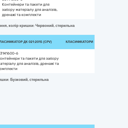
Контейнери та пакети для
забору матеріалу для аналізів,
дренажі та комплекти
ання, колір кришки: Червоний, стерильна
ЛАСИФІКАТОР ДК 021:2015 (CPV)
КЛАСИФІКАТОРИ
3141600-6
онтейнери та пакети для забору
атеріалу для аналізів, дренажі та
омплекти
ришки: Бузковий, стерильна