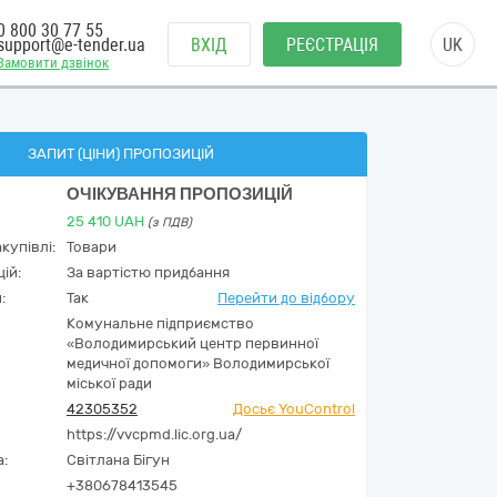
0 800 30 77 55
support@e-tender.ua
ВХІД
РЕЄСТРАЦІЯ
UK
Замовити дзвінок
ЗАПИТ (ЦІНИ) ПРОПОЗИЦІЙ
ОЧІКУВАННЯ ПРОПОЗИЦІЙ
25 410
UAH
(з ПДВ)
купівлі:
Товари
ій:
За вартістю придбання
:
Так
Перейти до відбору
Комунальне підприємство
«Володимирський центр первинної
медичної допомоги» Володимирської
міської ради
42305352
Досьє YouControl
https://vvcpmd.lic.org.ua/
а:
Світлана Бігун
+380678413545