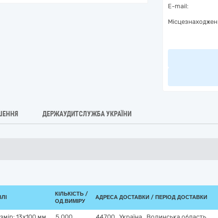
E-mail:
Місцезнаходжен
ШЕННЯ
ДЕРЖАУДИТСЛУЖБА УКРАЇНИ
КІЛЬКІСТЬ /
ВЛІ
АДРЕСА ДОСТАВКИ / ПЕРІОД ДОСТАВКИ
ОД.ВИМІРУ
змір: 13х100 мм,
5 000
44700
,
Україна
,
Волинська область
,