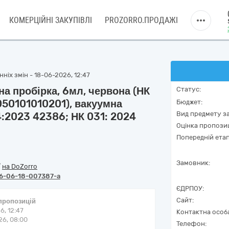
КОМЕРЦІЙНІ ЗАКУПІВЛІ
PROZORRO.ПРОДАЖІ
ніх змін - 18-06-2026, 12:47
а пробірка, 6мл, червона (НК
Статус:
050101010201), вакуумна
Бюджет:
Вид предмету за
4:2023 42386; НК 031: 2024
Оцінка пропозиц
Попередній етап
Замовник:
/
на DoZorro
6-06-18-007387-a
ЄДРПОУ:
Сайт:
 пропозицій
6, 12:47
Контактна особ
6, 08:00
Телефон: