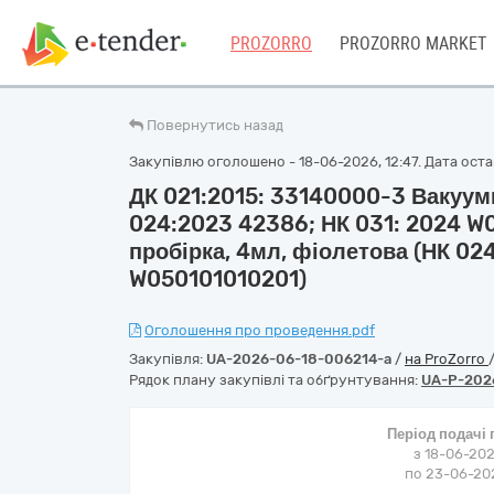
PROZORRO
PROZORRO MARKET
Повернутись назад
Закупівлю оголошено - 18-06-2026, 12:47. Дата остан
ДК 021:2015: 33140000-3 Вакуумн
024:2023 42386; НК 031: 2024 W
пробірка, 4мл, фіолетова (НК 02
W050101010201)
Оголошення про проведення.pdf
Закупівля:
UA-2026-06-18-006214-a
/
на ProZorro
Рядок плану закупівлі та обґрунтування:
UA-P-202
Період подачі
з 18-06-202
по 23-06-202