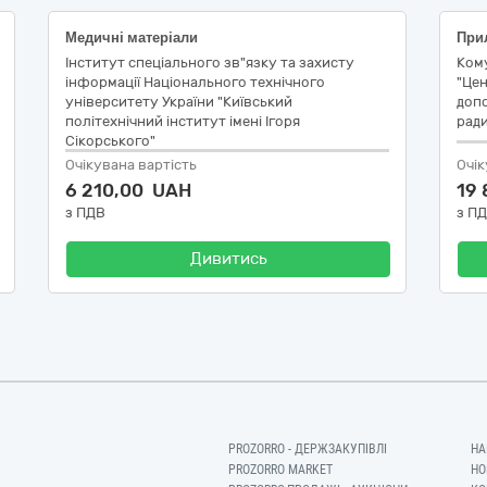
Медичні матеріали
Прил
Інститут спеціального зв"язку та захисту
Ком
інформації Національного технічного
"Цен
університету України "Київський
допо
політехнічний інститут імені Ігоря
рад
Сікорського"
Очікувана вартість
Очік
6 210,00 UAH
19
з ПДВ
з П
Дивитись
PROZORRO - ДЕРЖЗАКУПІВЛІ
НА
PROZORRO MARKET
НО