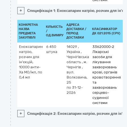
+
Специфікація 1: Еноксапарин натрію, розчин для ін'єк
КОНКРЕТНА
АДРЕСА
КІЛЬКІСТЬ
НАЗВА
ДОСТАВКИ /
КЛАСИФІКАТОР
/
К
ПРЕДМЕТА
ПЕРІОД
ДК 021:2015 (CPV)
ОД.ВИМІРУ
ЗАКУПІВЛІ
ДОСТАВКИ
Еноксапарин
6 450
14029
,
33620000-2
К
натрію,
штука
Україна
,
Лікарські
М
розчин для
Чернігівська
засоби для
e
ін'єкцій,
область
,
м.
лікування
10000 анти-
Чернігів
,
захворювань
Ха МО/мл, по
вул.
крові, органів
0,4 мл
Волковича,
кровотворення
25
та
по 31-12-
захворювань
2026
серцево-
судинної
системи
+
Специфікація 2: Еноксапарин натрію, розчин для ін'єк