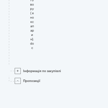
го
во
ру
( е
но
кс
ап
ар
и
н).
do
c
+
Інформація по закупівлі
-
Пропозиції