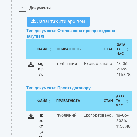
-
Документи
Завантажити архівом
Тип документа: Оголошення про проведення
закупівлі
ДАТА
ФАЙЛ
ПРИВАТНІСТЬ
СТАН
ТА
ЧАС
sig
публічний
Експортовано:
18-06-
n.p
2026,
7s
11:58:18
Тип документа: Проект договору
ДАТА
ФАЙЛ
ПРИВАТНІСТЬ
СТАН
ТА
ЧАС
Пр
публічний
Експортовано:
18-06-
оє
2026,
кт
11:57:48
до