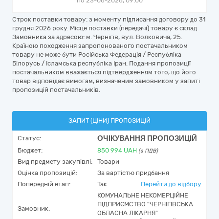
по 23-06-2026, 09:00
Строк поставки товару: з моменту підписання договору до 31
грудня 2026 року. Місце поставки (передачі) товару є склад
Замовника за адресою: м. Чернігів, вул. Волковича, 25.
Країною походження запропонованого постачальником
товару не може бути Російська Федерація / Республіка
Білорусь / Ісламська республіка Іран. Подання пропозиції
постачальником вважається підтвердженням того, що його
товар відповідає вимогам, визначеним замовником у запиті
пропозицій постачальників.
ЗАПИТ (ЦІНИ) ПРОПОЗИЦІЙ
ОЧІКУВАННЯ ПРОПОЗИЦІЙ
Статус:
Бюджет:
850 994
UAH
(з ПДВ)
Вид предмету закупівлі:
Товари
Оцінка пропозицій:
За вартістю придбання
Попередній етап:
Так
Перейти до відбору
КОМУНАЛЬНЕ НЕКОМЕРЦІЙНЕ
ПІДПРИЄМСТВО "ЧЕРНІГІВСЬКА
Замовник:
ОБЛАСНА ЛІКАРНЯ"