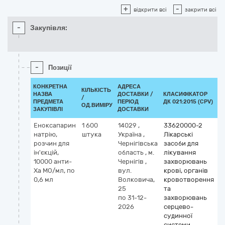
+
-
відкрити всі
закрити всі
-
Закупівля:
-
Позиції
КОНКРЕТНА
АДРЕСА
КІЛЬКІСТЬ
НАЗВА
ДОСТАВКИ /
КЛАСИФІКАТОР
/
К
ПРЕДМЕТА
ПЕРІОД
ДК 021:2015 (CPV)
ОД.ВИМІРУ
ЗАКУПІВЛІ
ДОСТАВКИ
Еноксапарин
1 600
14029
,
33620000-2
К
натрію,
штука
Україна
,
Лікарські
М
розчин для
Чернігівська
засоби для
e
ін'єкцій,
область
,
м.
лікування
10000 анти-
Чернігів
,
захворювань
Ха МО/мл, по
вул.
крові, органів
0,6 мл
Волковича,
кровотворення
25
та
по 31-12-
захворювань
2026
серцево-
судинної
системи