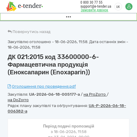
0 800 30 77 55
support@e-tender.ua
UK
Замовити дзвінок
Повернутись назад
Закупівлю оголошено - 18-06-2026, 11:58. Дата останніх змін -
18-06-2026, 11:58
ДК 021:2015 код 33600000-6-
Фармацевтична продукція
(Еноксапарин (Enoxaparin))
Оголошення про проведення.pdf
Закупівля:
UA-2026-06-18-005177-a
/
на ProZorro
/
на DoZorro
Рядок плану закупівлі та обґрунтування:
UA-P-2026-06-18-
006382-a
Період подачі пропозицій
з 18-06-2026, 11:58