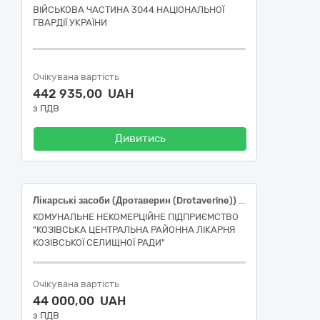
ВІЙСЬКОВА ЧАСТИНА 3044 НАЦІОНАЛЬНОЇ
ГВАРДІЇ УКРАЇНИ
Очікувана вартість
442 935,00 UAH
з ПДВ
Дивитись
Лікарські засоби (Дротаверин (Drotaverine)) (ДК 021:2015: 33600000-6 – Фармацевтична продукція)
КОМУНАЛЬНЕ НЕКОМЕРЦІЙНЕ ПІДПРИЄМСТВО
"КОЗІВСЬКА ЦЕНТРАЛЬНА РАЙОННА ЛІКАРНЯ
КОЗІВСЬКОЇ CЕЛИЩНОЇ РАДИ"
Очікувана вартість
44 000,00 UAH
з ПДВ