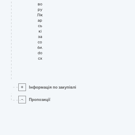
во
ру
Лік
ар
сь
кі
за
со
би.
do
cx
+
Інформація по закупівлі
-
Пропозиції