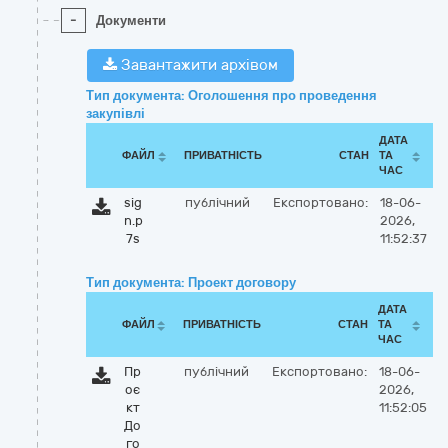
-
Документи
Завантажити архівом
Тип документа: Оголошення про проведення
закупівлі
ДАТА
ФАЙЛ
ПРИВАТНІСТЬ
СТАН
ТА
ЧАС
sig
публічний
Експортовано:
18-06-
n.p
2026,
7s
11:52:37
Тип документа: Проект договору
ДАТА
ФАЙЛ
ПРИВАТНІСТЬ
СТАН
ТА
ЧАС
Пр
публічний
Експортовано:
18-06-
оє
2026,
кт
11:52:05
До
го