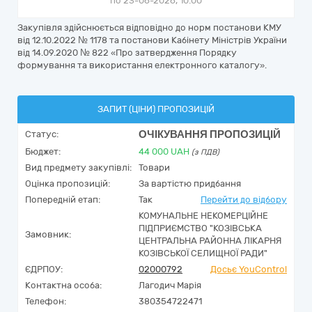
по 23-06-2026, 10:00
Закупівля здійснюється відповідно до норм постанови КМУ
від 12.10.2022 № 1178 та постанови Кабінету Міністрів України
від 14.09.2020 № 822 «Про затвердження Порядку
формування та використання електронного каталогу».
ЗАПИТ (ЦІНИ) ПРОПОЗИЦІЙ
ОЧІКУВАННЯ ПРОПОЗИЦІЙ
Статус:
Бюджет:
44 000
UAH
(з ПДВ)
Вид предмету закупівлі:
Товари
Оцінка пропозицій:
За вартістю придбання
Попередній етап:
Так
Перейти до відбору
КОМУНАЛЬНЕ НЕКОМЕРЦІЙНЕ
ПІДПРИЄМСТВО "КОЗІВСЬКА
Замовник:
ЦЕНТРАЛЬНА РАЙОННА ЛІКАРНЯ
КОЗІВСЬКОЇ CЕЛИЩНОЇ РАДИ"
ЄДРПОУ:
02000792
Досьє YouControl
Контактна особа:
Лагодич Марія
Телефон:
380354722471