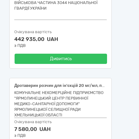
ВІЙСЬКОВА ЧАСТИНА 3044 НАЦІОНАЛЬНОЇ
ГВАРДІЇ УКРАЇНИ
Очікувана вартість
442 935,00 UAH
з ПДВ
Дивитись
Дротаверин розчин для ін'єкцій 20 мг/мл, по 2 мл в ампулі, Дексаметазон,розчин для ін'єкцій 4мг/мл, Диклофенак розчин для ін`єкцій 25 мг/мл
КОМУНАЛЬНЕ НЕКОМЕРЦІЙНЕ ПІДПРИЄМСТВО
"ЯРМОЛИНЕЦЬКИЙ ЦЕНТР ПЕРВИННОЇ
МЕДИКО-САНІТАРНОЇ ДОПОМОГИ"
ЯРМОЛИНЕЦЬКОЇ СЕЛИЩНОЇ РАДИ
ХМЕЛЬНИЦЬКОЇ ОБЛАСТІ
Очікувана вартість
7 580,00 UAH
з ПДВ