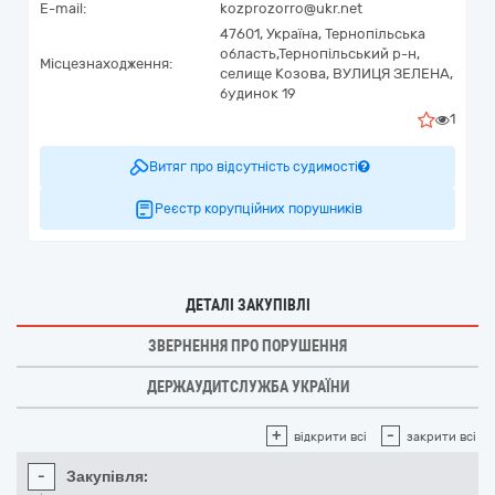
E-mail:
kozprozorro@ukr.net
47601,
Україна
,
Тернопільська
область,
Тернопільський р-н,
Місцезнаходження:
селище Козова,
ВУЛИЦЯ ЗЕЛЕНА,
будинок 19
1
Витяг про відсутність судимості
Реєстр корупційних порушників
ДЕТАЛІ ЗАКУПІВЛІ
ЗВЕРНЕННЯ ПРО ПОРУШЕННЯ
ДЕРЖАУДИТСЛУЖБА УКРАЇНИ
+
-
відкрити всі
закрити всі
-
Закупівля: