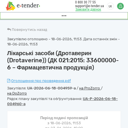
0 800 30 77 55
support@e-tender.ua
UK
Замовити дзвінок
Повернутись назад
Закупівлю оголошено - 18-06-2026, 11:53. Дата останніх змін -
18-06-2026, 11:53
Лікарські засоби (Дротаверин
(Drotaverine)) (ДК 021:2015: 33600000-
6 – Фармацевтична продукція)
Оголошення про проведення.pdf
Закупівля:
UA-2026-06-18-004959-a
/
на ProZorro
/
на DoZorro
Рядок плану закупівлі та обґрунтування:
UA-P-2026-06-18-
004960-a
Період подачі пропозицій
з 18-06-2026, 11:53