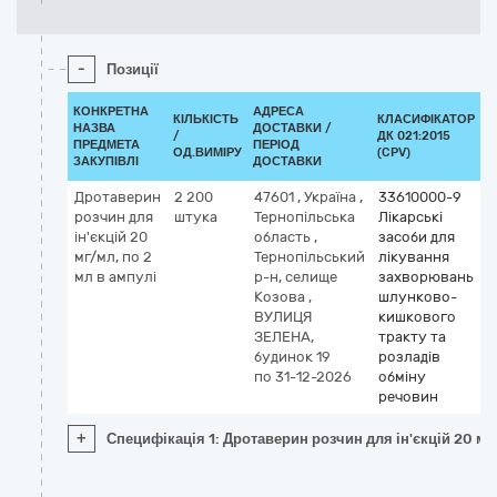
-
Позиції
КОНКРЕТНА
АДРЕСА
КІЛЬКІСТЬ
КЛАСИФІКАТОР
НАЗВА
ДОСТАВКИ /
/
ДК 021:2015
К
ПРЕДМЕТА
ПЕРІОД
ОД.ВИМІРУ
(CPV)
ЗАКУПІВЛІ
ДОСТАВКИ
Дротаверин
2 200
47601
,
Україна
,
33610000-9
К
розчин для
штука
Тернопільська
Лікарські
А
ін'єкцій 20
область
,
засоби для
A
мг/мл, по 2
Тернопільський
лікування
К
мл в ампулі
р-н, селище
захворювань
Козова
,
шлунково-
d
ВУЛИЦЯ
кишкового
ЗЕЛЕНА,
тракту та
будинок 19
розладів
по 31-12-2026
обміну
речовин
+
Специфікація 1: Дротаверин розчин для ін'єкцій 20 мг