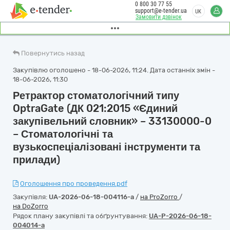
0 800 30 77 55
support@e-tender.ua
UK
Замовити дзвінок
Повернутись назад
Закупівлю оголошено - 18-06-2026, 11:24. Дата останніх змін -
18-06-2026, 11:30
Ретрактор стоматологічний типу
OptraGate (ДК 021:2015 «Єдиний
закупівельний словник» – 33130000-0
– Стоматологічні та
вузькоспеціалізовані інструменти та
прилади)
Оголошення про проведення.pdf
Закупівля:
UA-2026-06-18-004116-a
/
на ProZorro
/
на DoZorro
Рядок плану закупівлі та обґрунтування:
UA-P-2026-06-18-
004014-a