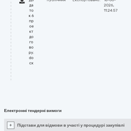
да
2026,
то
11:24:57
к 6
пр
ое
кт
до
го
во
ру.
do
cx
Електронні тендерні вимоги
+
Підстави для відмови в участі у процедурі закупівлі