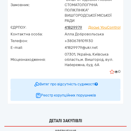
Замовник:
СТОМАТОЛОГІЧНА
ПОЛІКЛІНІКА"
ВИШГОРОДСЬКОЇ МІСЬКОЇ
РАДИ
ЄДРПОУ:
41829979
Досьє YouControl
Контактна особа:
Алла Добровольська
Телефон:
+380678101930
E-mail:
41829979@ukr.net
07301,
Україна
,
Київська
Місцезнаходження:
область,
м. Вишгород,
вул.
Набережна, буд. 6А
0
Витяг про відсутність судимості
Реєстр корупційних порушників
ДЕТАЛІ ЗАКУПІВЛІ