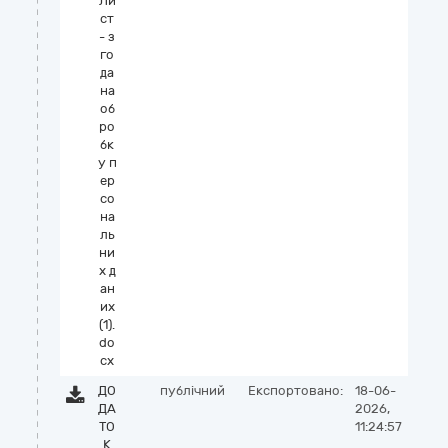
Ли
ст
- з
го
да
на
об
ро
бк
у п
ер
со
на
ль
ни
х д
ан
их
(1).
do
cx
ДО
публічний
Експортовано:
18-06-
ДА
2026,
ТО
11:24:57
К