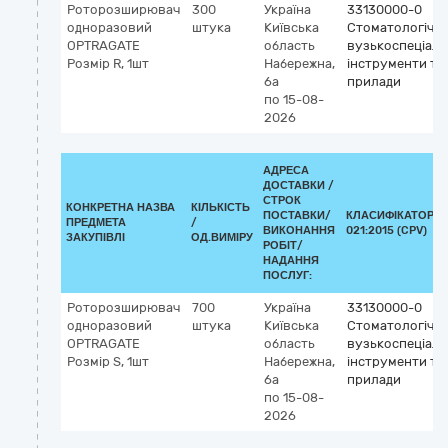
Роторозширювач
300
Україна
33130000-0
одноразовий
штука
Київська
Стоматологічні
OPTRAGATE
область
вузькоспеціалі
Розмір R, 1шт
Набережна,
інструменти та
6а
прилади
по 15-08-
2026
АДРЕСА
ДОСТАВКИ /
СТРОК
КОНКРЕТНА НАЗВА
КІЛЬКІСТЬ
ПОСТАВКИ/
КЛАСИФІКАТОР Д
ПРЕДМЕТА
/
ВИКОНАННЯ
021:2015 (CPV)
ЗАКУПІВЛІ
ОД.ВИМІРУ
РОБІТ/
НАДАННЯ
ПОСЛУГ:
Роторозширювач
700
Україна
33130000-0
одноразовий
штука
Київська
Стоматологічні
OPTRAGATE
область
вузькоспеціалі
Розмір S, 1шт
Набережна,
інструменти та
6а
прилади
по 15-08-
2026