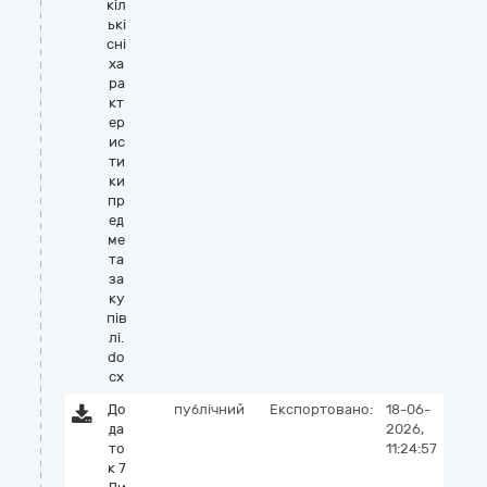
кіл
ькі
сні
ха
ра
кт
ер
ис
ти
ки
пр
ед
ме
та
за
ку
пів
лі.
do
cx
До
публічний
Експортовано:
18-06-
да
2026,
то
11:24:57
к 7