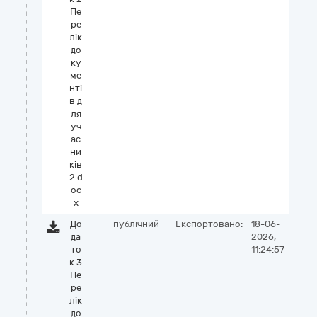
Пе
ре
лік
до
ку
ме
нті
в д
ля
уч
ас
ни
ків
2.d
oc
x
До
публічний
Експортовано:
18-06-
да
2026,
то
11:24:57
к 3
Пе
ре
лік
до