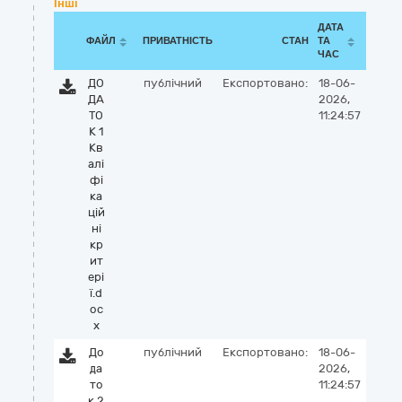
Інші
ДАТА
ФАЙЛ
ПРИВАТНІСТЬ
СТАН
ТА
ЧАС
ДО
публічний
Експортовано:
18-06-
ДА
2026,
ТО
11:24:57
К 1
Кв
алі
фі
ка
цій
ні
кр
ит
ері
ї.d
oc
x
До
публічний
Експортовано:
18-06-
да
2026,
то
11:24:57
к 2