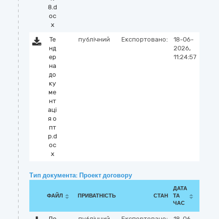
8.d
oc
x
Те
публічний
Експортовано:
18-06-
нд
2026,
ер
11:24:57
на
до
ку
ме
нт
аці
я о
пт
р.d
oc
x
Тип документа: Проект договору
ДАТА
ФАЙЛ
ПРИВАТНІСТЬ
СТАН
ТА
ЧАС
До
публічний
Експортовано:
18-06-