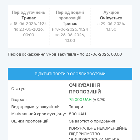
Період уточнень
Період подачі
Аукціон
Триває
пропозицій
Очікується
з 18-06-2026, 11:24
Триває
з
29-06-2026,
по 23-06-2026,
з 18-06-2026, 11:24
13:50
00:00
по 26-06-2026,
10:00
Період оскарження умов закупівлі - по
23-06-2026, 00:00
ВІДКРИТІ ТОРГИ З ОСОБЛИВОСТЯМИ
ОЧІКУВАННЯ
Статус:
ПРОПОЗИЦІЙ
Бюджет:
75 000
UAH
(з ПДВ)
Вид предмету закупівлі:
Товари
Мінімальний крок аукціону:
500 UAH
Оцінка пропозицій:
За вартістю придбання
КОМУНАЛЬНЕ НЕКОМЕРЦІЙНЕ
ПІДПРИЄМСТВО
"ВИШГОРОДСЬКА МІСЬКА