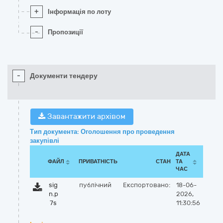
+
Інформація по лоту
-
Пропозиції
-
Документи тендеру
Завантажити архівом
Тип документа: Оголошення про проведення
закупівлі
ДАТА
ФАЙЛ
ПРИВАТНІСТЬ
СТАН
ТА
ЧАС
sig
публічний
Експортовано:
18-06-
n.p
2026,
7s
11:30:56