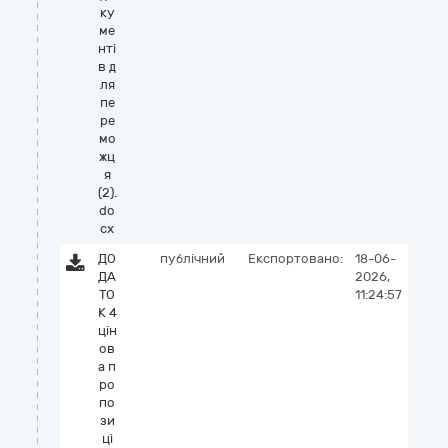
ку
ме
нті
в д
ля
пе
ре
мо
жц
я
(2).
do
cx
ДО
публічний
Експортовано:
18-06-
ДА
2026,
ТО
11:24:57
К 4
цін
ов
а п
ро
по
зи
ці