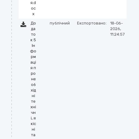
я.d
oc
x
До
публічний
Експортовано:
18-06-
да
2026,
то
11:24:57
к 5
Ін
фо
рм
аці
я п
ро
не
об
хід
ні
те
хні
чн
і, я
кіс
ні
та