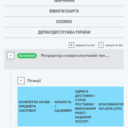
ЗВЕРНЕННЯ
ВИМОГИ/СКАРГИ
DOZORRO
ДЕРЖАУДИТСЛУЖБА УКРАЇНИ
+
-
відкрити всі
закрити всі
-
Ретрактор стоматологічний тип
...
Активний
-
Позиції
АДРЕСА
ДОСТАВКИ /
СТРОК
КОНКРЕТНА НАЗВА
КІЛЬКІСТЬ
ПОСТАВКИ/
КЛАСИФІКАТОР Д
ПРЕДМЕТА
/
ВИКОНАННЯ
021:2015 (CPV)
ЗАКУПІВЛІ
ОД.ВИМІРУ
РОБІТ/
НАДАННЯ
ПОСЛУГ: