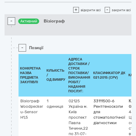
+
-
відкрити всі
закрити всі
-
Візіограф
Активний
-
Позиції
АДРЕСА
ДОСТАВКИ /
КОНКРЕТНА
СТРОК
КІЛЬКІСТЬ
НАЗВА
ПОСТАВКИ/
КЛАСИФІКАТОР ДК
/
КЛА
ПРЕДМЕТА
ВИКОНАННЯ
021:2015 (CPV)
ОД.ВИМІРУ
ЗАКУПІВЛІ
РОБІТ/
НАДАННЯ
ПОСЛУГ:
Візіограф
1
02125
33111500-6
Кла
Woodpecker
одиниця
Україна
м.
Рентгеноскопи
GM
u-Sensor
Київ
для
449
H1,5
проспект
стоматологічної
Ци
Павла
діагностики
сен
Тичини,22
сто
по 31-07-
візу