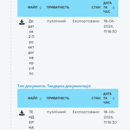
ДАТА
ФАЙЛ
ПРИВАТНІСТЬ
СТАН
ТА
ЧАС
До
публічний
Експортовано:
18-06-
дат
2026,
ок
11:18:30
2 П
ро
єкт
дог
ов
ор
у.d
oc
Тип документа: Тендерна документація
ДАТА
ФАЙЛ
ПРИВАТНІСТЬ
СТАН
ТА
ЧАС
ТЕ
публічний
Експортовано:
18-06-
НД
2026,
ЕР
11:18:30
НА