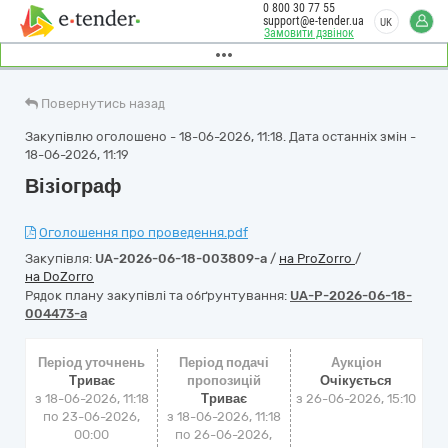
0 800 30 77 55
support@e-tender.ua
UK
Замовити дзвінок
Повернутись назад
Закупівлю оголошено - 18-06-2026, 11:18. Дата останніх змін -
18-06-2026, 11:19
Візіограф
Оголошення про проведення.pdf
Закупівля:
UA-2026-06-18-003809-a
/
на ProZorro
/
на DoZorro
Рядок плану закупівлі та обґрунтування:
UA-P-2026-06-18-
004473-a
Період уточнень
Період подачі
Аукціон
Триває
пропозицій
Очікується
з 18-06-2026, 11:18
Триває
з
26-06-2026, 15:10
по 23-06-2026,
з 18-06-2026, 11:18
00:00
по 26-06-2026,