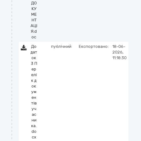
ДО
КУ
МЕ
НТ
АЦІ
Я.d
oc
До
публічний
Експортовано:
18-06-
дат
2026,
ок
11:18:30
3 П
ер
елі
к д
ок
ум
ен
тів
уч
ас
ни
ка.
do
cx