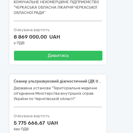
КОМУНАЛЬНЕ НЕКОМЕРЦІЙНЕ ПІДПРИЄМСТВО
“ЧЕРКАСЬКА ОБЛАСНА ЛІКАРНЯ ЧЕРКАСЬКОЇ
ОБЛАСНОЇ РАДИ”
Очікувана вартість
8 869 000,00 UAH
з ПДВ
Дивитись
Сканер ультразвуковий діагностичний (ДК 021:2015 - 33110000-4 Візуалізаційне обладнання для потреб медицини, стоматології та ветеринарної медицини) (НК 024-2023 – 40761 Загальноприйнята ультразвукова система візуалізації, НК 031:2024 - Z110401 УЛЬТРАЗВУКОВІ СКАНЕРИ)
Державна установа "Територіальне медичне
об'єднання Міністерства внутрішніх справ
України по Чернігівській області"
Очікувана вартість
5 775 666,67 UAH
без ПДВ