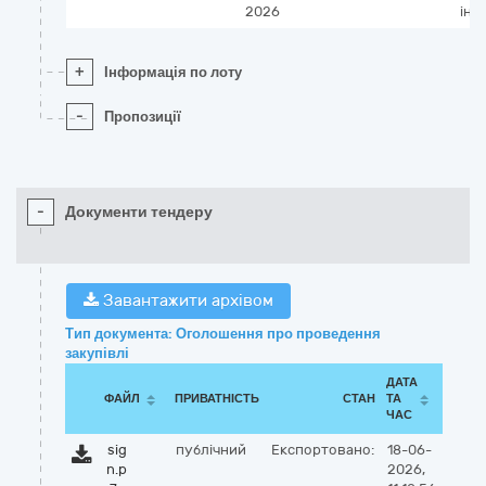
2026
інт
+
Інформація по лоту
-
Пропозиції
-
Документи тендеру
Завантажити архівом
Тип документа: Оголошення про проведення
закупівлі
ДАТА
ФАЙЛ
ПРИВАТНІСТЬ
СТАН
ТА
ЧАС
sig
публічний
Експортовано:
18-06-
n.p
2026,