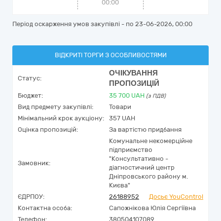
00:00
Період оскарження умов закупівлі - по
23-06-2026, 00:00
ВІДКРИТІ ТОРГИ З ОСОБЛИВОСТЯМИ
ОЧІКУВАННЯ
Статус:
ПРОПОЗИЦІЙ
Бюджет:
35 700
UAH
(з ПДВ)
Вид предмету закупівлі:
Товари
Мінімальний крок аукціону:
357 UAH
Оцінка пропозицій:
За вартістю придбання
Комунальне некомерційне
підприємство
"Консультативно -
Замовник:
діагностичний центр
Дніпровського району м.
Києва"
ЄДРПОУ:
26188952
Досьє YouControl
Контактна особа:
Сапожнікова Юлія Сергіївна
Телефон:
380504107089