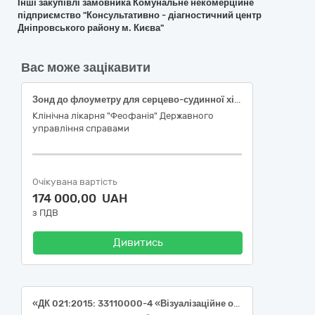
Інші закупівлі замовника Комунальне некомерційне
підприємство "Консультативно - діагностичний центр
Дніпровського району м. Києва"
Вас може зацікавити
Зонд до флоуметру для серцево-судинної хірургії
Клінічна лікарня "Феофанія" Державного
управління справами
Очікувана вартість
174 000,00 UAH
з ПДВ
Дивитись
«ДК 021:2015: 33110000-4 «Візуалізаційне обладнання для потреб медицини, стоматології та ветеринарної медицини» НК 024:2023 – 46566 Система моніторингу нейрофізіологічних показників»