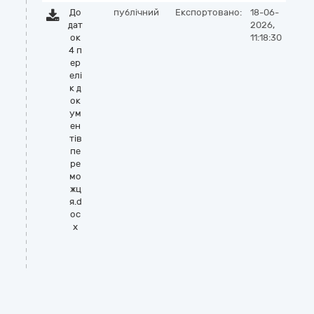
До
публічний
Експортовано:
18-06-
дат
2026,
ок
11:18:30
4 п
ер
елі
к д
ок
ум
ен
тів
пе
ре
мо
жц
я.d
oc
x