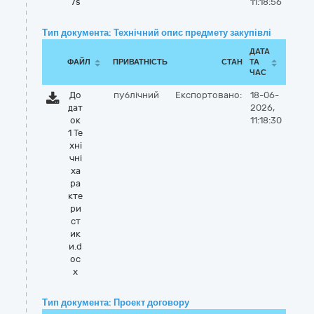
7s
11:18:56
Тип документа: Технічний опис предмету закупівлі
ДАТА
ФАЙЛ
ПРИВАТНІСТЬ
СТАН
ТА
ЧАС
До
публічний
Експортовано:
18-06-
дат
2026,
ок
11:18:30
1 Те
хні
чні
ха
ра
кте
ри
ст
ик
и.d
oc
x
Тип документа: Проект договору