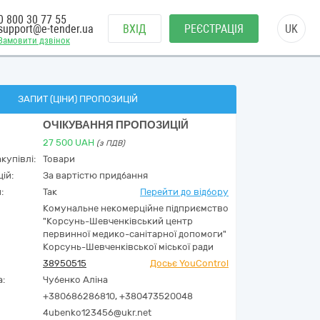
0 800 30 77 55
support@e-tender.ua
ВХІД
РЕЄСТРАЦІЯ
UK
Замовити дзвінок
ЗАПИТ (ЦІНИ) ПРОПОЗИЦІЙ
ОЧІКУВАННЯ ПРОПОЗИЦІЙ
27 500
UAH
(з ПДВ)
купівлі:
Товари
ій:
За вартістю придбання
:
Так
Перейти до відбору
Комунальне некомерційне підприємство
"Корсунь-Шевченківський центр
первинної медико-санітарної допомоги"
Корсунь-Шевченківської міської ради
38950515
Досьє YouControl
а:
Чубенко Аліна
+380686286810, +380473520048
4ubenko123456@ukr.net