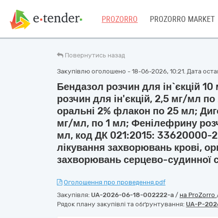
PROZORRO
PROZORRO MARKET
Повернутись назад
Закупівлю оголошено - 18-06-2026, 10:21. Дата остан
Бендазол розчин для ін`єкцій 10 
розчин для ін'єкцій, 2,5 мг/мл по
оральні 2% флакон по 25 мл; Диго
мг/мл, по 1 мл; Фенілефрину розч
мл, код ДК 021:2015: 33620000-2
лікування захворювань крові, ор
захворювань серцево-судинної 
Оголошення про проведення.pdf
Закупівля:
UA-2026-06-18-002222-a
/
на ProZorro
Рядок плану закупівлі та обґрунтування:
UA-P-202