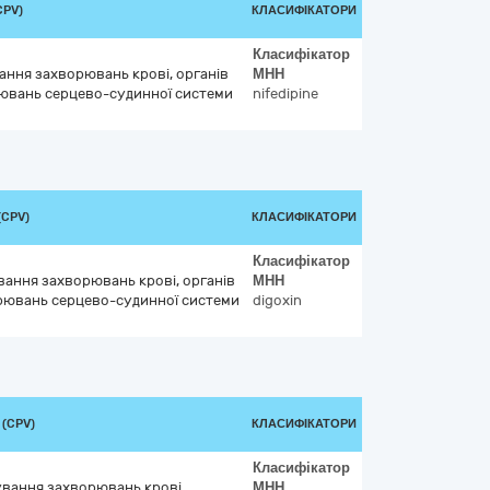
CPV)
КЛАСИФІКАТОРИ
Класифікатор
вання захворювань крові, органів
МНН
ювань серцево-судинної системи
nifedipine
(CPV)
КЛАСИФІКАТОРИ
Класифікатор
ування захворювань крові, органів
МНН
рювань серцево-судинної системи
digoxin
 (CPV)
КЛАСИФІКАТОРИ
Класифікатор
кування захворювань крові,
МНН