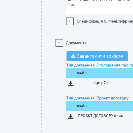
1 мл
+
Специфікація 5: Фенілефрину 
-
Документи
Завантажити архівом
Тип документа: Оголошення про п
ФАЙЛ
sign.p7s
Тип документа: Проект договору
ФАЙЛ
ПРОЄКТ ДОГОВОРУ.docx