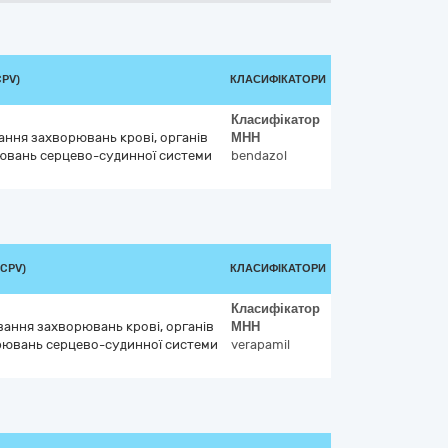
CPV)
КЛАСИФІКАТОРИ
Класифікатор
вання захворювань крові, органів
МНН
ювань серцево-судинної системи
bendazol
(CPV)
КЛАСИФІКАТОРИ
Класифікатор
ування захворювань крові, органів
МНН
рювань серцево-судинної системи
verapamil