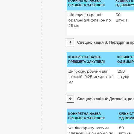
КОНКРЕТНА НАЗВА
КІЛЬКІСТЬ 
ПРЕДМЕТА ЗАКУПІВЛІ
ОД.ВИМІРУ
Ніфедипін краплі
30
оральні 2% флакон по
штука
25 мл
+
Специфікація 3: Ніфедипін к
КОНКРЕТНА НАЗВА
КІЛЬКІСТЬ
ПРЕДМЕТА ЗАКУПІВЛІ
ОД.ВИМІР
Дигоксін, розчин для
250
ін'єкцій, 0,25 мг/мл, по 1
штука
мл
+
Специфікація 4: Дигоксін, роз
КОНКРЕТНА НАЗВА
КІЛЬКІСТ
ПРЕДМЕТА ЗАКУПІВЛІ
ОД.ВИМІ
Фенілефрину розчин
50
для ін'єкцій, 10 мг/мл по
штука