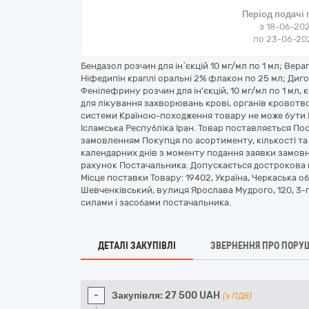
Період подачі
з 18-06-202
по 23-06-202
Бендазол розчин для ін`єкцій 10 мг/мл по 1 мл; Верап
Ніфедипін краплі оральні 2% флакон по 25 мл; Дигоксі
Фенілефрину розчин для ін'єкцій, 10 мг/мл по 1 мл, 
для лікування захворювань крові, органів кровот
системи Країною-походження товару не може бути 
Ісламська Республіка Іран. Товар поставляється По
замовленням Покупця по асортименту, кількості та 
календарних днів з моменту подання заявки замо
рахунок Постачальника. Допускається дострокова 
Місце поставки Товару: 19402, Україна, Черкаська о
Шевченківський, вулиця Ярослава Мудрого, 120, 3-
силами і засобами постачальника.
ДЕТАЛІ ЗАКУПІВЛІ
ЗВЕРНЕННЯ ПРО ПОРУ
-
Закупівля:
27 500
UAH
(з ПДВ)