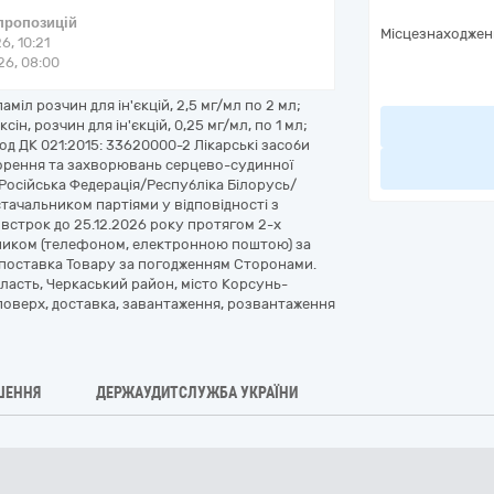
 пропозицій
Місцезнаходжен
6, 10:21
6, 08:00
аміл розчин для ін'єкцій, 2,5 мг/мл по 2 мл;
н, розчин для ін'єкцій, 0,25 мг/мл, по 1 мл;
код ДК 021:2015: 33620000-2 Лікарські засоби
ворення та захворювань серцево-судинної
Російська Федерація/Республіка Білорусь/
стачальником партіями у відповідності з
встрок до 25.12.2026 року протягом 2-х
вником (телефоном, електронною поштою) за
поставка Товару за погодженням Сторонами.
бласть, Черкаський район, місто Корсунь-
поверх, доставка, завантаження, розвантаження
ШЕННЯ
ДЕРЖАУДИТСЛУЖБА УКРАЇНИ