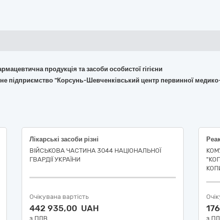
армацевтична продукція та засоби особистої гігієни
йне підприємство "Корсунь-Шевченківський центр первинної медико
Лікарські засоби різні
Реак
ВІЙСЬКОВА ЧАСТИНА 3044 НАЦІОНАЛЬНОЇ
КОМ
ГВАРДІЇ УКРАЇНИ
"КО
КОП
Очікувана вартість
Очік
442 935,00 UAH
17
з ПДВ
з П