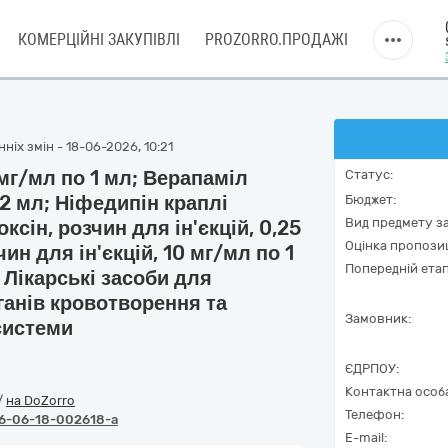
КОМЕРЦІЙНІ ЗАКУПІВЛІ
PROZORRO.ПРОДАЖІ
ніх змін - 18-06-2026, 10:21
мг/мл по 1 мл; Верапаміл
Статус:
 2 мл; Ніфедипін краплі
Бюджет:
Вид предмету за
ксін, розчин для ін'єкцій, 0,25
Оцінка пропозиц
ин для ін'єкцій, 10 мг/мл по 1
Попередній етап
 Лікарські засоби для
ганів кровотворення та
Замовник:
системи
ЄДРПОУ:
Контактна особ
/
на DoZorro
Телефон:
6-06-18-002618-a
E-mail: