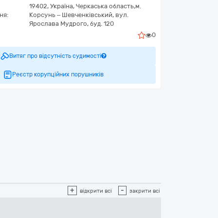
19402,
Україна
,
Черкаська область,
м.
ня:
Корсунь – Шевченківський,
вул.
Ярослава Мудрого, буд. 120
0
Витяг про відсутність судимості
Реєстр корупційних порушників
+
-
відкрити всі
закрити всі