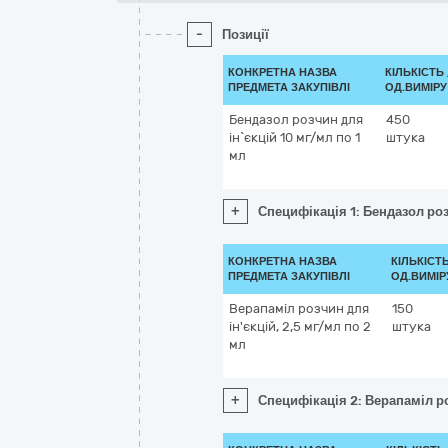
-
Позиції
КОНКРЕТНА НАЗВА
КІЛЬКІСТЬ 
ПРЕДМЕТА ЗАКУПІВЛІ
ОД.ВИМІРУ
Бендазол розчин для
450
ін`єкцій 10 мг/мл по 1
штука
мл
+
Специфікація 1: Бендазол роз
КОНКРЕТНА НАЗВА
КІЛЬКІСТЬ
ПРЕДМЕТА ЗАКУПІВЛІ
ОД.ВИМІР
Верапаміл розчин для
150
ін'єкцій, 2,5 мг/мл по 2
штука
мл
+
Специфікація 2: Верапаміл ро