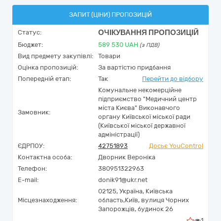
ЗАПИТ (ЦІНИ) ПРОПОЗИЦІЙ
ОЧІКУВАННЯ ПРОПОЗИЦІЙ
Статус:
Бюджет:
589 530
UAH
(з ПДВ)
Вид предмету закупівлі:
Товари
Оцінка пропозицій:
За вартістю придбання
Попередній етап:
Так
Перейти до відбору
Комунальне некомерційне
підприємство "Медичний центр
міста Києва" Виконавчого
Замовник:
органу Київської міської ради
(Київської міської державної
адміністрації)
ЄДРПОУ:
42751893
Досьє YouControl
Контактна особа:
Дворник Вероніка
Телефон:
380951322963
E-mail:
donik91@ukr.net
02125,
Україна
,
Київська
Місцезнаходження:
область,
Київ,
вулиця Чорних
Запорожців, будинок 26
1