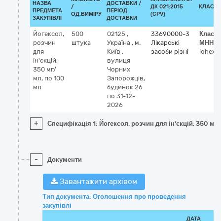
НАЗВА
ДОСТАВКИ /
/
ДК 021:2015
КЛАСИФ
ПРЕДМЕТА
ПЕРІОД
ОД.ВИМІРУ
(CPV)
ЗАКУПІВЛІ
ДОСТАВКИ
Йогексол,
500
02125
,
33690000-3
Класи
розчин
штука
Україна
,
м.
Лікарські
МНН
для
Київ
,
засоби різні
iohexol
ін'єкцій,
вулиця
350 мг/
Чорних
мл, по 100
Запорожців,
мл
будинок 26
по 31-12-
2026
+
Специфікація 1: Йогексол, розчин для ін'єкцій, 350 мг
-
Документи
Завантажити архівом
Тип документа: Оголошення про проведення
закупівлі
ДАТА