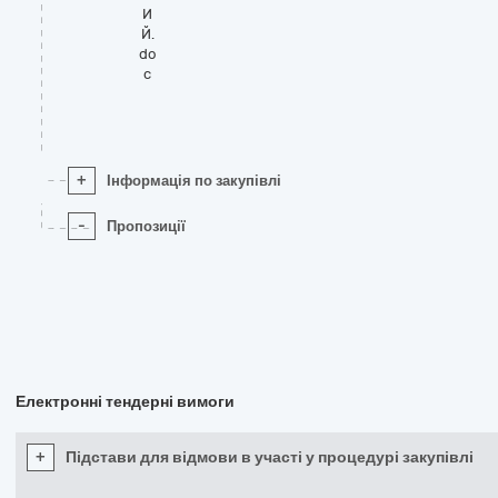
И
Й.
do
c
+
Інформація по закупівлі
-
Пропозиції
Електронні тендерні вимоги
+
Підстави для відмови в участі у процедурі закупівлі