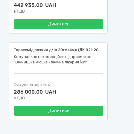
442 935,00 UAH
з ПДВ
Дивитись
Торасемід розчин д/ін 20гм/4мл (ДК 021:2015: 33600000-6 Фармацевтична продукція)
Комунальне некомерційне підприємство
"Вінницька міська клінічна лікарня №1"
Очікувана вартість
286 000,00 UAH
з ПДВ
Дивитись