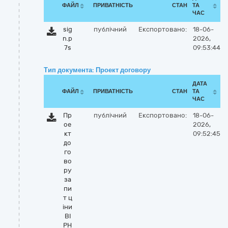
ФАЙЛ
ПРИВАТНІСТЬ
СТАН
ТА
ЧАС
sig
публічний
Експортовано:
18-06-
n.p
2026,
7s
09:53:44
Тип документа: Проект договору
ДАТА
ФАЙЛ
ПРИВАТНІСТЬ
СТАН
ТА
ЧАС
Пр
публічний
Експортовано:
18-06-
ое
2026,
кт
09:52:45
до
го
во
ру
за
пи
т ц
іни
ВІ
РН