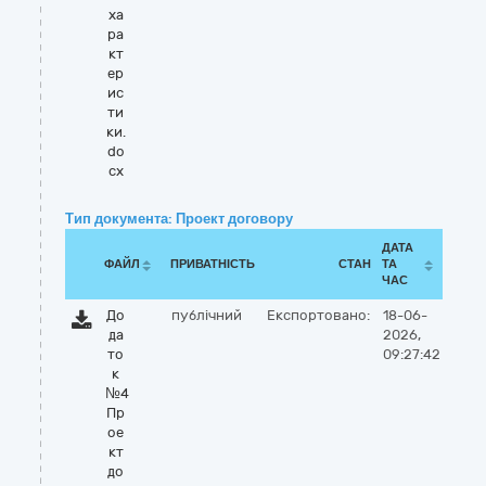
ха
ра
кт
ер
ис
ти
ки.
do
cx
Тип документа: Проект договору
ДАТА
ФАЙЛ
ПРИВАТНІСТЬ
СТАН
ТА
ЧАС
До
публічний
Експортовано:
18-06-
да
2026,
то
09:27:42
к
№4
Пр
ое
кт
до