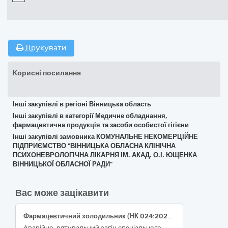
Друкувати
Корисні посилання
Інші закупівлі в регіоні Вінницька область
Інші закупівлі в категорії Медичне обладнання,
фармацевтична продукція та засоби особистої гігієни
Інші закупівлі замовника КОМУНАЛЬНЕ НЕКОМЕРЦІЙНЕ
ПІДПРИЄМСТВО "ВІННИЦЬКА ОБЛАСНА КЛІНІЧНА
ПСИХОНЕВРОЛОГІЧНА ЛІКАРНЯ ІМ. АКАД. О.І. ЮЩЕНКА
ВІННИЦЬКОЇ ОБЛАСНОЇ РАДИ"
Вас може зацікавити
Фармацевтичний холодильник (НК 024:2023: 17156)ДК 021:2015 33190000-8 Медичне обладнання та вироби медичного призначення різні
Аварійно-рятувальний загін спеціального