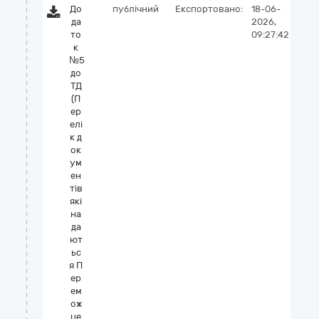
До
публічний
Експортовано:
18-06-
да
2026,
то
09:27:42
к
№5
до
ТД
(П
ер
елі
к д
ок
ум
ен
тів
які
на
да
ют
ьс
я П
ер
ем
ож
це