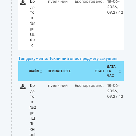
До
публічний
Експортовано:
18-06-
да
2026,
то
09:27:42
к
№1
до
ТД.
do
c
Тип документа: Технічний опис предмету закупівлі
ДАТА
ФАЙЛ
ПРИВАТНІСТЬ
СТАН
ТА
ЧАС
До
публічний
Експортовано:
18-06-
да
2026,
то
09:27:42
к
№2
до
ТД
Те
хні
чні