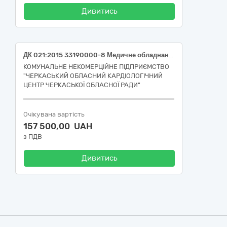
Дивитись
ДК 021:2015 33190000-8 Медичне обладнання та вироби медичного призначення різні (Модуль нейро -м’язової провідності, НК 024:2023 36081 Монітор нервової функції, НК 031:2024 Z1203020280 МУЛЬТИПАРАМЕТРИЧНІ МОНІТОРИ - АПАРАТНІ АКСЕСУАРИ)
КОМУНАЛЬНЕ НЕКОМЕРЦІЙНЕ ПІДПРИЄМСТВО
"ЧЕРКАСЬКИЙ ОБЛАСНИЙ КАРДІОЛОГІЧНИЙ
ЦЕНТР ЧЕРКАСЬКОЇ ОБЛАСНОЇ РАДИ"
Очікувана вартість
157 500,00 UAH
з ПДВ
Дивитись