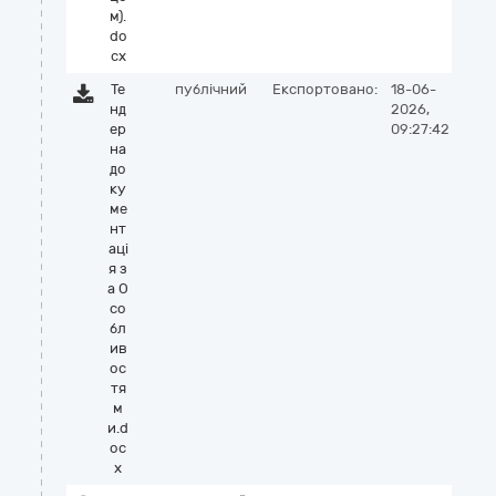
м).
do
cx
Те
публічний
Експортовано:
18-06-
нд
2026,
ер
09:27:42
на
до
ку
ме
нт
аці
я з
а О
со
бл
ив
ос
тя
м
и.d
oc
x