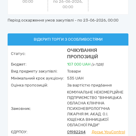
00:00
по 26-06-2026,
00:00
Період оскарження умов закупівлі - по
23-06-2026, 00:00
ВІДКРИТІ ТОРГИ З ОСОБЛИВОСТЯМИ
ОЧІКУВАННЯ
Статус:
ПРОПОЗИЦІЙ
Бюджет:
107 000
UAH
(з ПДВ)
Вид предмету закупівлі:
Товари
Мінімальний крок аукціону:
535 UAH
Оцінка пропозицій:
За вартістю придбання
КОМУНАЛЬНЕ НЕКОМЕРЦІЙНЕ
ПІДПРИЄМСТВО "ВІННИЦЬКА
ОБЛАСНА КЛІНІЧНА
Замовник:
ПСИХОНЕВРОЛОГІЧНА
ЛІКАРНЯ ІМ. АКАД. О.І.
ЮЩЕНКА ВІННИЦЬКОЇ
ОБЛАСНОЇ РАДИ"
ЄДРПОУ:
01982264
Досьє YouControl