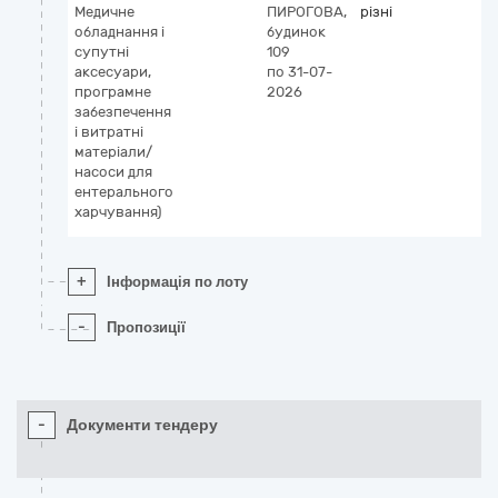
Медичне
ПИРОГОВА,
різні
обладнання і
будинок
супутні
109
аксесуари,
по 31-07-
програмне
2026
забезпечення
і витратні
матеріали/
насоси для
ентерального
харчування)
+
Інформація по лоту
-
Пропозиції
-
Документи тендеру