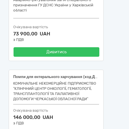
призначення ГУ ДСНС України у Харківській
області
Очікувана вартість
73 900,00 UAH
з ПДВ
Дивитись
Помпи для ентерального харчування (код ДК 021:2015 :33190000-8 - Медичне обладнання та вироби медичного призначення різні (33194100-7 ), код НК 024:2023 :13209 - Помпа для ентерального харчування, код НК 031:2024:A03010302 - Насосні контролери ентерального харчування), Лампа ультрафіолетова герміцидна (код ДК 021:2015 :33190000-8 - Медичне обладнання та вироби медичного призначення різні (33191000-5 ), НК 024:2023 :35150 - Лампа ультрафіолетова герміцидна, код НК 031:2024: Z12011301- Обладнання для очистки і дезінфекції)
КОМУНАЛЬНЕ НЕКОМЕРЦІЙНЕ ПІДПРИЄМСТВО
“КЛІНІЧНИЙ ЦЕНТР ОНКОЛОГІЇ, ГЕМАТОЛОГІЇ,
ТРАНСПЛАНТОЛОГІЇ ТА ПАЛІАТИВНОЇ
ДОПОМОГИ ЧЕРКАСЬКОЇ ОБЛАСНОЇ РАДИ”
Очікувана вартість
146 000,00 UAH
з ПДВ