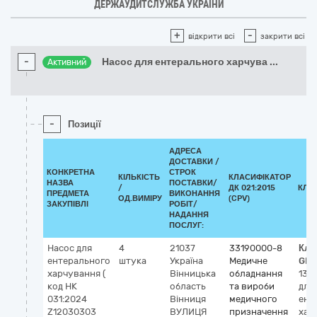
ДЕРЖАУДИТСЛУЖБА УКРАЇНИ
+
-
відкрити всі
закрити всі
-
Насос для ентерального харчува
...
Активний
-
Позиції
АДРЕСА
ДОСТАВКИ /
КОНКРЕТНА
СТРОК
КІЛЬКІСТЬ
КЛАСИФІКАТОР
НАЗВА
ПОСТАВКИ/
/
ДК 021:2015
КЛА
ПРЕДМЕТА
ВИКОНАННЯ
ОД.ВИМІРУ
(CPV)
ЗАКУПІВЛІ
РОБІТ/
НАДАННЯ
ПОСЛУГ:
Насос для
4
21037
33190000-8
Кла
ентерального
штука
Україна
Медичне
GMD
харчування (
Вінницька
обладнання
132
код НК
область
та вироби
для
031:2024
Вінниця
медичного
ент
Z12030303
ВУЛИЦЯ
призначення
хар