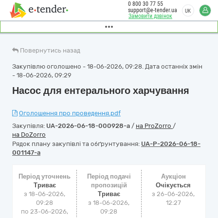
0 800 30 77 55
support@e-tender.ua
UK
Замовити дзвінок
Повернутись назад
Закупівлю оголошено - 18-06-2026, 09:28. Дата останніх змін
- 18-06-2026, 09:29
Насос для ентерального харчування
Оголошення про проведення.pdf
Закупівля:
UA-2026-06-18-000928-a
/
на ProZorro
/
на DoZorro
Рядок плану закупівлі та обґрунтування:
UA-P-2026-06-18-
001147-a
Період уточнень
Період подачі
Аукціон
Триває
пропозицій
Очікується
з 18-06-2026,
Триває
з
26-06-2026,
09:28
з 18-06-2026,
12:27
по 23-06-2026,
09:28