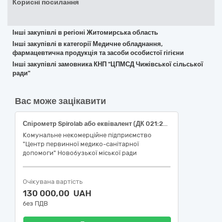
Корисні посилання
Інші закупівлі в регіоні Житомирська область
Інші закупівлі в категорії Медичне обладнання,
фармацевтична продукція та засоби особистої гігієни
Інші закупівлі замовника КНП "ЦПМСД Чижівської сільської
ради"
Вас може зацікавити
Спірометр Spirolab або еквівалент (ДК 021:2015: 33120000-7 «Системи реєстрації медичної інформації та дослідне обладнання»)
Комунальне некомерційне підприємство
"Центр первинної медико-санітарної
допомоги" Новобузької міської ради
Очікувана вартість
130 000,00 UAH
без ПДВ