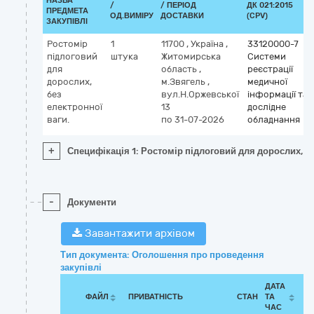
НАЗВА
/
/ ПЕРІОД
ДК 021:2015
ПРЕДМЕТА
ОД.ВИМІРУ
ДОСТАВКИ
(CPV)
ЗАКУПІВЛІ
Ростомір
1
11700
,
Україна
,
33120000-7
підлоговий
штука
Житомирська
Системи
для
область
,
реєстрації
дорослих,
м.Звягель
,
медичної
без
вул.Н.Оржевської
інформації та
електронної
13
дослідне
ваги.
по 31-07-2026
обладнання
+
Специфікація 1: Ростомір підлоговий для дорослих, бе
-
Документи
Завантажити архівом
Тип документа: Оголошення про проведення
закупівлі
ДАТА
ФАЙЛ
ПРИВАТНІСТЬ
СТАН
ТА
ЧАС