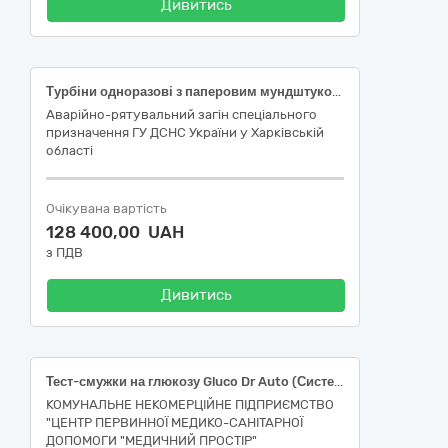
Дивитись
Турбіни одноразові з паперовим мундштуком ДК 021:2015: 33120000 -7 Системи реєстрації медичної інформації та дослідне обладнання
Аварійно-рятувальний загін спеціального
призначення ГУ ДСНС України у Харківській
області
Очікувана вартість
128 400,00 UAH
з ПДВ
Дивитись
Тест-смужки на глюкозу Gluco Dr Auto (Системи реєстрації медичної інформації та дослідне обладнання ДК 021:2015 33120000-7)
КОМУНАЛЬНЕ НЕКОМЕРЦІЙНЕ ПІДПРИЄМСТВО
"ЦЕНТР ПЕРВИННОЇ МЕДИКО-САНІТАРНОЇ
ДОПОМОГИ "МЕДИЧНИЙ ПРОСТІР"