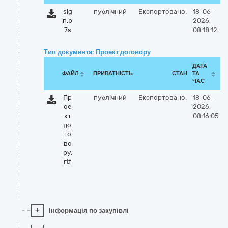
sig
публічний
Експортовано:
18-06-
n.p
2026,
7s
08:18:12
Тип документа: Проект договору
ДАТА
ФАЙЛ
ПРИВАТНІСТЬ
СТАН
ТА
ЧАС
Пр
публічний
Експортовано:
18-06-
ое
2026,
кт
08:16:05
до
го
во
ру.
rtf
+
Інформація по закупівлі