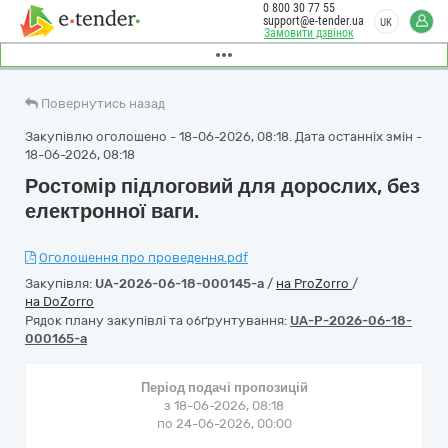
0 800 30 77 55
support@e-tender.ua
UK
Замовити дзвінок
Повернутись назад
Закупівлю оголошено - 18-06-2026, 08:18. Дата останніх змін -
18-06-2026, 08:18
Ростомір підлоговий для дорослих, без
електронної ваги.
Оголошення про проведення.pdf
Закупівля:
UA-2026-06-18-000145-a
/
на ProZorro
/
на DoZorro
Рядок плану закупівлі та обґрунтування:
UA-P-2026-06-18-
000165-a
Період подачі пропозицій
з 18-06-2026, 08:18
по 24-06-2026, 00:00