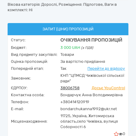
Вікова категорія: Дорослі, Розміщення: Підлогове, Ваги в
комплекті: Ні
ЗАПИТ (ЦІНИ) ПРОПОЗИЦІЙ
ОЧІКУВАННЯ ПРОПОЗИЦІЙ
Статус:
Бюджет:
3 000
UAH
(з ПДВ)
Вид предмету закупівлі:
Товари
Оцінка пропозицій:
За вартістю придбання
Попередній етап:
Так
Перейти до відбору
КНП "ЦПМСД Чижівської сільської
Замовник:
ради"
ЄДРПОУ:
38006758
Досьє YouControl
Контактна особа:
Бондарчук Анна Володимирівна
Телефон:
+380414120919
E-mail:
bondarchukanna1992@ukr.net
11725,
Україна
,
Житомирська
Місцезнаходження:
область,
село Чижівка,
вулиця
Соборності 6
0