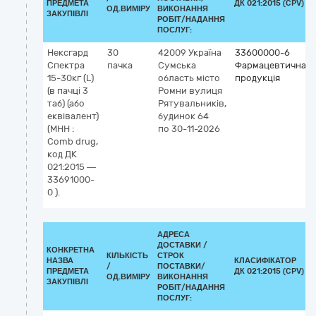
ПРЕДМЕТА
ДК 021:2015 (CPV)
ОД.ВИМІРУ
ВИКОНАННЯ
ЗАКУПІВЛІ
РОБІТ/НАДАННЯ
ПОСЛУГ:
Нексгард
30
42009
Україна
33600000-6
Спектра
пачка
Сумська
Фармацевтична
15-30кг (L)
область
місто
продукція
(в пачці 3
Ромни
вулиця
таб) (або
Рятувальників,
еквівалент)
будинок 64
(МНН :
по 30-11-2026
Comb drug,
код ДК
021:2015 —
33691000-
0 ).
АДРЕСА
ДОСТАВКИ /
КОНКРЕТНА
КІЛЬКІСТЬ
СТРОК
НАЗВА
КЛАСИФІКАТОР
/
ПОСТАВКИ/
ПРЕДМЕТА
ДК 021:2015 (CPV)
ОД.ВИМІРУ
ВИКОНАННЯ
ЗАКУПІВЛІ
РОБІТ/НАДАННЯ
ПОСЛУГ: