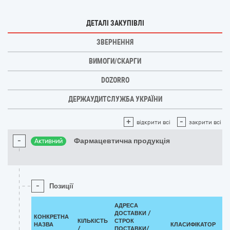
ДЕТАЛІ ЗАКУПІВЛІ
ЗВЕРНЕННЯ
ВИМОГИ/СКАРГИ
DOZORRO
ДЕРЖАУДИТСЛУЖБА УКРАЇНИ
+
-
відкрити всі
закрити всі
-
Фармацевтична продукція
Активний
-
Позиції
АДРЕСА
ДОСТАВКИ /
КОНКРЕТНА
КІЛЬКІСТЬ
СТРОК
НАЗВА
КЛАСИФІКАТОР
/
ПОСТАВКИ/