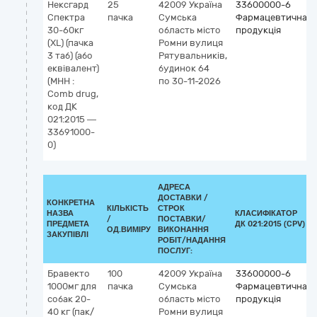
Нексгард
25
42009
Україна
33600000-6
Спектра
пачка
Сумська
Фармацевтична
30-60кг
область
місто
продукція
(XL) (пачка
Ромни
вулиця
3 таб) (або
Рятувальників,
еквівалент)
будинок 64
(МНН :
по 30-11-2026
Comb drug,
код ДК
021:2015 —
33691000-
0)
АДРЕСА
ДОСТАВКИ /
КОНКРЕТНА
КІЛЬКІСТЬ
СТРОК
НАЗВА
КЛАСИФІКАТОР
/
ПОСТАВКИ/
ПРЕДМЕТА
ДК 021:2015 (CPV)
ОД.ВИМІРУ
ВИКОНАННЯ
ЗАКУПІВЛІ
РОБІТ/НАДАННЯ
ПОСЛУГ:
Бравекто
100
42009
Україна
33600000-6
1000мг для
пачка
Сумська
Фармацевтична
собак 20-
область
місто
продукція
40 кг (пак/
Ромни
вулиця