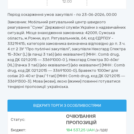
12:00
Період оскарження умов закупівлі - по
23-06-2026, 00:00
Замовник: Мобільний рятувальний центр швидкого
реагування ʼʼСумиʼʼ Державної служби України з надзвичайних
ситуацій. Місце знаходження замовника: 42009, Сумська
область, м.Ромни, вул. Рятувальників, 64; код ЄДРПОУ -
33219415; категорія замовника визначена відповідно до п. 3 ч.
4 ст 2 ЗУ "Про публічні закупівлі", закупівля Нексгард Спектра
15-30кг (L) (в пачці 3 таб) (або еквівалент) (МНН : Comb drug,
код ДК 021:2015 — 33691000-0 ), Нексгард Спектра 30-60кг
(XL) (пачка 3 таб) (або еквівалент) (або еквівалент) (МНН : Comb
drug, код ДК 021:2015 — 33691000-0), Бравекто 1000мг для
собак 20-40 кг (пак/ 1 таб) (МНН: Comb drug, код ДК 021:2015 —
33691300-3). Мова (мови), якою (якими) повинні готуватися
тендерні пропозиції: українська.
ВІДКРИТІ ТОРГИ З ОСОБЛИВОСТЯМИ
ОЧІКУВАННЯ
Статус:
ПРОПОЗИЦІЙ
Бюджет:
184 537,25
UAH
(з ПДВ)