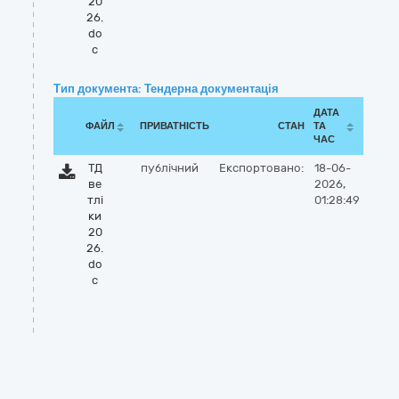
20
26.
do
c
Тип документа: Тендерна документація
ДАТА
ФАЙЛ
ПРИВАТНІСТЬ
СТАН
ТА
ЧАС
ТД
публічний
Експортовано:
18-06-
ве
2026,
тлі
01:28:49
ки
20
26.
do
c