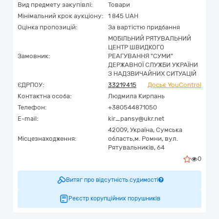
Вид предмету закупівлі:
Товари
Мінімальний крок аукціону:
1 845 UAH
Оцінка пропозицій:
За вартістю придбання
МОБІЛЬНИЙ РЯТУВАЛЬНИЙ
ЦЕНТР ШВИДКОГО
Замовник:
РЕАГУВАННЯ "СУМИ"
ДЕРЖАВНОЇ СЛУЖБИ УКРАЇНИ
З НАДЗВИЧАЙНИХ СИТУАЦІЙ
ЄДРПОУ:
33219415
Досьє YouControl
Контактна особа:
Людмила Кирпань
Телефон:
+380544871050
E-mail:
kir_pansy@ukr.net
42009,
Україна
,
Сумська
Місцезнаходження:
область,
м. Ромни,
вул.
Рятувальників, 64
0
Витяг про відсутність судимості
Реєстр корупційних порушників