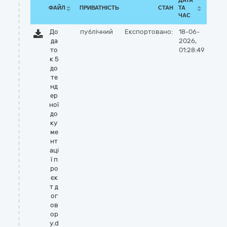
ДАТА
ФАЙЛ
ПРИВАТНІСТЬ
СТАН
ТА
ЧАС
До
публічний
Експортовано:
18-06-
да
2026,
то
01:28:49
к 5
до
те
нд
ер
ної
до
ку
ме
нт
аці
ї п
ро
єк
т д
ог
ов
ор
у.d