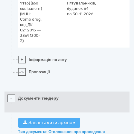
1 таб) (або
Рятувальників,
еквівалент)
будинок 64
(МНН:
по 30-11-2026
Comb drug,
код ДК
021:2015 —
33691300-
3).
+
Інформація по лоту
-
Пропозиції
-
Документи тендеру
Завантажити архівом
Тип документа: Оголошення про проведення