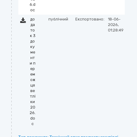
6.d
oc
до
публічний
Експортовано:
18-06-
да
2026,
то
01:28:49
к 3
до
ку
ме
нт
и п
ер
ем
ож
ця
ве
тлі
ки
20
26.
do
c