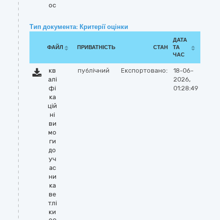
oc
Тип документа: Критерії оцінки
ДАТА
ФАЙЛ
ПРИВАТНІСТЬ
СТАН
ТА
ЧАС
кв
публічний
Експортовано:
18-06-
алі
2026,
фі
01:28:49
ка
цій
ні
ви
мо
ги
до
уч
ас
ни
ка
ве
тлі
ки