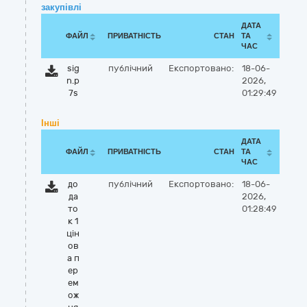
закупівлі
ДАТА
ФАЙЛ
ПРИВАТНІСТЬ
СТАН
ТА
ЧАС
sig
публічний
Експортовано:
18-06-
n.p
2026,
7s
01:29:49
Інші
ДАТА
ФАЙЛ
ПРИВАТНІСТЬ
СТАН
ТА
ЧАС
до
публічний
Експортовано:
18-06-
да
2026,
то
01:28:49
к 1
цін
ов
а п
ер
ем
ож