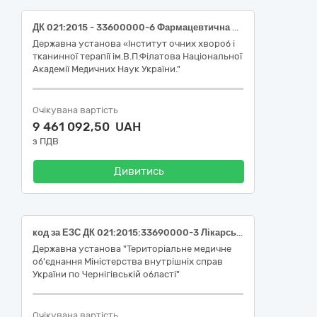
ДК 021:2015 - 33600000-6 Фармацевтична продукція
Державна установа «Інститут очних хвороб і
тканинної терапії ім.В.П.Філатова Національної
Академії Медичних Наук України."
Очікувана вартість
9 461 092,50 UAH
з ПДВ
Дивитись
код за ЕЗС ДК 021:2015:33690000-3 Лікарські засоби різні (НК 024:2023: 58237 Буферний розчинник зразків ІВД, автоматичні / напівавтоматичні системи, НК 031:2024: W0103010105 CBC-реактиви (розчини для очистки/ розведення/ лізування/ проточні рідини); НК 024:2023: 55859 Підрахунок лейкоцитів IVD, реагент, НК 031:2024: W0103010105 CBC-реактиви (розчини для очистки/ розведення/ лізування/ проточні рідини))
Державна установа "Територіальне медичне
об'єднання Міністерства внутрішніх справ
України по Чернігівській області"
Очікувана вартість