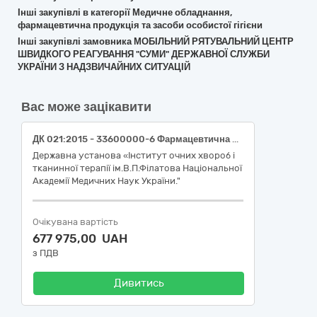
Інші закупівлі в категорії Медичне обладнання,
фармацевтична продукція та засоби особистої гігієни
Інші закупівлі замовника МОБІЛЬНИЙ РЯТУВАЛЬНИЙ ЦЕНТР
ШВИДКОГО РЕАГУВАННЯ "СУМИ" ДЕРЖАВНОЇ СЛУЖБИ
УКРАЇНИ З НАДЗВИЧАЙНИХ СИТУАЦІЙ
Вас може зацікавити
ДК 021:2015 - 33600000-6 Фармацевтична продукція
Державна установа «Інститут очних хвороб і
тканинної терапії ім.В.П.Філатова Національної
Академії Медичних Наук України."
Очікувана вартість
677 975,00 UAH
з ПДВ
Дивитись