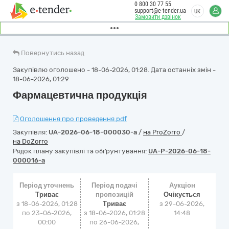
0 800 30 77 55
support@e-tender.ua
UK
Замовити дзвінок
Повернутись назад
Закупівлю оголошено - 18-06-2026, 01:28. Дата останніх змін -
18-06-2026, 01:29
Фармацевтична продукція
Оголошення про проведення.pdf
Закупівля:
UA-2026-06-18-000030-a
/
на ProZorro
/
на DoZorro
Рядок плану закупівлі та обґрунтування:
UA-P-2026-06-18-
000016-a
Період уточнень
Період подачі
Аукціон
Триває
пропозицій
Очікується
з 18-06-2026, 01:28
Триває
з
29-06-2026,
по 23-06-2026,
з 18-06-2026, 01:28
14:48
00:00
по 26-06-2026,