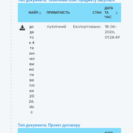
Тип документа: Технічний опис предмету закупівлі
ДАТА
ФАЙЛ
ПРИВАТНІСТЬ
СТАН
ТА
ЧАС
до
публічний
Експортовано:
18-06-
да
2026,
то
01:28:49
к 4
те
хні
чні
ви
мо
ги
ве
тлі
ки
20
26.
do
c
Тип документа: Проект договору