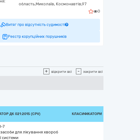
ня:
область,
Миколаїв,
Космонавтів,97
0
Витяг про відсутність судимості
Реєстр корупційних порушників
+
-
відкрити всі
закрити всі
ТОР ДК 021:2015 (CPV)
КЛАСИФІКАТОРИ
-7
 засоби для лікування хвороб
ї системи