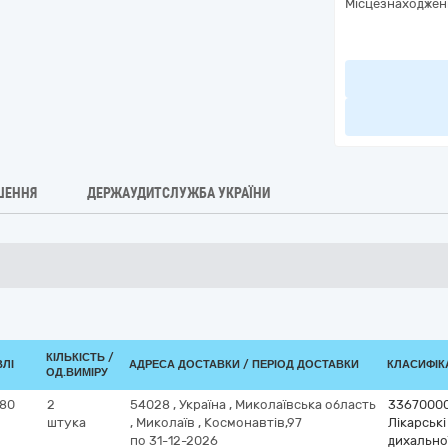
Місцезнаходжен
ШЕННЯ
ДЕРЖАУДИТСЛУЖБА УКРАЇНИ
КІЛЬКІСТЬ /
ВЛІ
АДРЕСА ДОСТАВКИ / ПЕРІОД ДОСТАВКИ
КЛАСИФІКА
ОД.ВИМІРУ
 80
2
54028
,
Україна
,
Миколаївська область
33670000
штука
,
Миколаїв
,
Космонавтів,97
Лікарські
по 31-12-2026
дихально