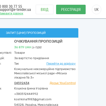
0 800 30 77 55
support@e-tender.ua
ВХІД
РЕЄСТРАЦІЯ
UK
Замовити дзвінок
ЗАПИТ (ЦІНИ) ПРОПОЗИЦІЙ
ОЧІКУВАННЯ ПРОПОЗИЦІЙ
36 879
UAH
(з ПДВ)
купівлі:
Товари
ій:
За вартістю придбання
:
Так
Перейти до відбору
Комунальне некомерційне підприємство
Миколаївської міської ради «Міська
лікарня № 3»
04592434
Досьє YouControl
а:
Кошкіна Ірина Ігорівна
+380512444992
koshkina1983@gmail.com
54028,
Україна
,
Миколаївська