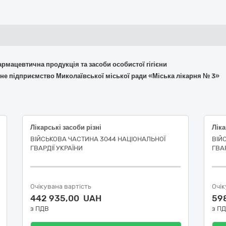
армацевтична продукція та засоби особистої гігієни
не підприємство Миколаївської міської ради «Міська лікарня № 3»
Лікарські засоби різні
ВІЙСЬКОВА ЧАСТИНА 3044 НАЦІОНАЛЬНОЇ
ВІЙ
ГВАРДІЇ УКРАЇНИ
ГВАР
Очікувана вартість
Очік
442 935,00 UAH
59
з ПДВ
з П