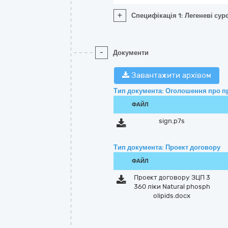
+
Специфікація 1: Легеневі сурф
-
Документи
Завантажити архівом
Тип документа: Оголошення про п
ФАЙЛ
sign.p7s
Тип документа: Проект договору
ФАЙЛ
Проект договору ЗЦП 3
360 ліки Natural phosph
olipids.docx