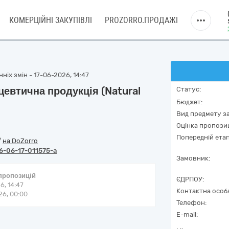
КОМЕРЦІЙНІ ЗАКУПІВЛІ
PROZORRO.ПРОДАЖІ
ніх змін - 17-06-2026, 14:47
евтична продукція (Natural
Статус:
Бюджет:
Вид предмету за
Оцінка пропозиц
Попередній етап
/
на DoZorro
6-06-17-011575-a
Замовник:
 пропозицій
ЄДРПОУ:
6, 14:47
Контактна особ
6, 00:00
Телефон:
E-mail: