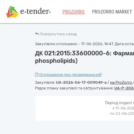
PROZORRO
PROZORRO MARKET
Повернутись назад
Закупівлю оголошено - 17-06-2026, 14:47. Дата остан
ДК 021:2015:33600000-6: Фармац
phospholipids)
Оголошення про проведення.pdf
Закупівля:
UA-2026-06-17-009049-a
/
на ProZorro
Рядок плану закупівлі та обґрунтування:
UA-P-202
Період подачі
з 17-06-202
по 22-06-202