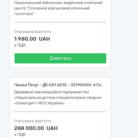
Національний військово-медичний клінічний
центр "Головний військовий клінічний
госпіталь"
Очікувана вартість
1 980,00 UAH
з ПДВ
Дивитись
Чашки Петрі – ДК 021:2015 – 33790000-4 Скляний посуд лабораторного, санітарно-гігієнічного чи фармацевтичного призначення (Чашки Петрі пластикові одноразові 90 мм – ДК 021:2015 - 33793000-5 - Скляний посуд лабораторного призначення (НК 024:2023: 43344 Чашка Петрі для тканинної культури, НК 031:2024: W0503030101 ЧАШКИ ПЕТРІ))
Державне некомерційне підприємство
«Національна дитяча спеціалізована лікарня
«Охматдит» МОЗ України»
Очікувана вартість
288 000,00 UAH
з ПДВ