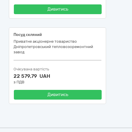
Дивитись
Посуд скляний
Приватне акцiонерне товариство
Днiпропетровський тепловозоремонтний
завод
Очікувана вартість
22 579,79 UAH
з ПДВ
Дивитись