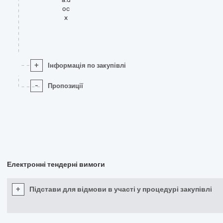
oc
x
+
Інформація по закупівлі
-
Пропозиції
Електронні тендерні вимоги
+
Підстави для відмови в участі у процедурі закупівлі