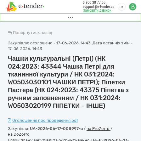
0 800 30 77 55
support@e-tender.ua
UK
Замовити дзвінок
Повернутись назад
Закупівлю оголошено - 17-06-2026, 14:43. Дата останніх змін -
17-06-2026, 14:43
Чашки культуральні (Петрі) (НК
024:2023: 43344 Чашка Петрі для
тканинної культури / НК 031:2024:
W0503030101 ЧАШКИ ПЕТРІ); Піпетки
Пастера (НК 024:2023: 43375 Піпетка з
ручним заповненням / НК 031:2024:
W0503020199 ПІПЕТКИ – ІНШЕ)
Оголошення про проведення.pdf
Закупівля:
UA-2026-06-17-008997-a
/
на ProZorro
/
на DoZorro
Рядок плану закупівлі та обґрунтування:
UA-P-2026-06-17-