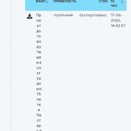
ФАЙЛ
ПРИВАТНІСТЬ
СТАН
ТА
ЧАС
Пр
публічний
Експортовано:
17-06-
ое
2026,
кт
14:42:57
до
го
во
ру
Ча
шк
и к
ул
ьт
ур
ал
ьні
Пі
пе
тк
и
Па
ст
ер
а.d