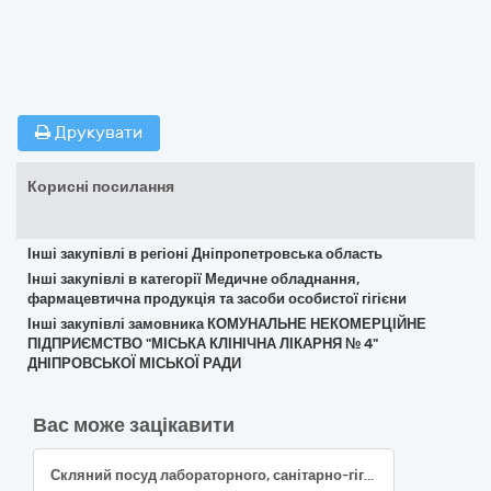
Друкувати
Корисні посилання
Інші закупівлі в регіоні Дніпропетровська область
Інші закупівлі в категорії Медичне обладнання,
фармацевтична продукція та засоби особистої гігієни
Інші закупівлі замовника КОМУНАЛЬНЕ НЕКОМЕРЦІЙНЕ
ПІДПРИЄМСТВО "МІСЬКА КЛІНІЧНА ЛІКАРНЯ № 4"
ДНІПРОВСЬКОЇ МІСЬКОЇ РАДИ
Вас може зацікавити
Скляний посуд лабораторного, санітарно-гігієнічного чи фармацевтичного призначення, код 33790000-4 за ДК 021:2015 «Єдиний закупівельний словник» (Скляний посуд лабораторного призначення, код 33793000-5 за ДК 021:2015 «Єдиний закупівельний словник»; Піпетка з ручним заповненням, код 43375 за НК 024:2023 «Класифікатор медичних виробів»; Піпетки - інше, код W0503020199 за НК 031:2024 «Національна номенклатура медичних виробів)