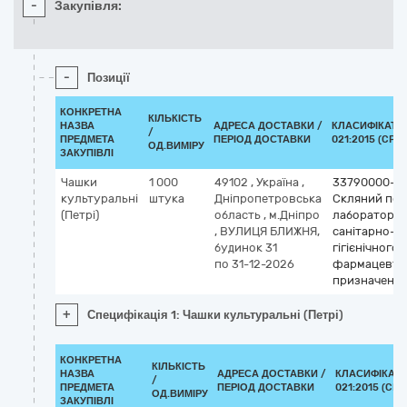
-
Закупівля:
-
Позиції
КОНКРЕТНА
КІЛЬКІСТЬ
НАЗВА
АДРЕСА ДОСТАВКИ /
КЛАСИФІКАТО
/
ПРЕДМЕТА
ПЕРІОД ДОСТАВКИ
021:2015 (CPV)
ОД.ВИМІРУ
ЗАКУПІВЛІ
Чашки
1 000
49102
,
Україна
,
33790000-4
культуральні
штука
Дніпропетровська
Скляний пос
(Петрі)
область
,
м.Дніпро
лабораторно
,
ВУЛИЦЯ БЛИЖНЯ,
санітарно-
будинок 31
гігієнічного 
по 31-12-2026
фармацевти
призначенн
+
Специфікація 1: Чашки культуральні (Петрі)
КОНКРЕТНА
КІЛЬКІСТЬ
НАЗВА
АДРЕСА ДОСТАВКИ /
КЛАСИФІКАТО
/
ПРЕДМЕТА
ПЕРІОД ДОСТАВКИ
021:2015 (CPV
ОД.ВИМІРУ
ЗАКУПІВЛІ