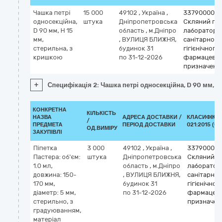
Чашка петрі
15 000
49102
,
Україна
,
33790000-4
односекційна,
штука
Дніпропетровська
Скляний по
D 90 мм, Н 15
область
,
м.Дніпро
лабораторн
мм,
,
ВУЛИЦЯ БЛИЖНЯ,
санітарно-
стерильна, з
будинок 31
гігієнічного
кришкою
по 31-12-2026
фармацевт
призначенн
+
Специфікація 2: Чашка петрі односекційна, D 90 мм, Н
КОНКРЕТНА
КІЛЬКІСТЬ
НАЗВА
АДРЕСА ДОСТАВКИ /
КЛАСИФІКАТ
/
ПРЕДМЕТА
ПЕРІОД ДОСТАВКИ
021:2015 (CP
ОД.ВИМІРУ
ЗАКУПІВЛІ
Піпетка
3 000
49102
,
Україна
,
33790000-
Пастера: об'єм:
штука
Дніпропетровська
Скляний п
1.0 мл,
область
,
м.Дніпро
лаборатор
довжина: 150-
,
ВУЛИЦЯ БЛИЖНЯ,
санітарно-
170 мм,
будинок 31
гігієнічног
діаметр: 5 мм,
по 31-12-2026
фармацев
стерильно, з
призначен
градуюванням,
матеріал