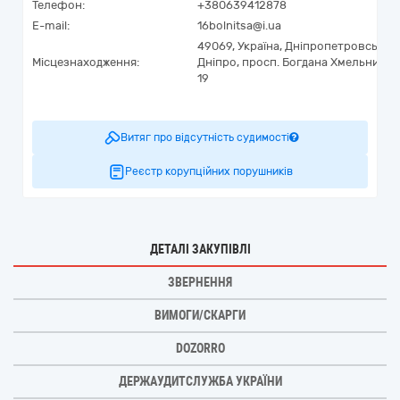
Телефон:
+380639412878
E-mail:
16bolnitsa@i.ua
49069,
Україна
,
Дніпропетровська о
Місцезнаходження:
Дніпро,
просп. Богдана Хмельницько
19
Витяг про відсутність судимості
Реєстр корупційних порушників
ДЕТАЛІ ЗАКУПІВЛІ
ЗВЕРНЕННЯ
ВИМОГИ/СКАРГИ
DOZORRO
ДЕРЖАУДИТСЛУЖБА УКРАЇНИ