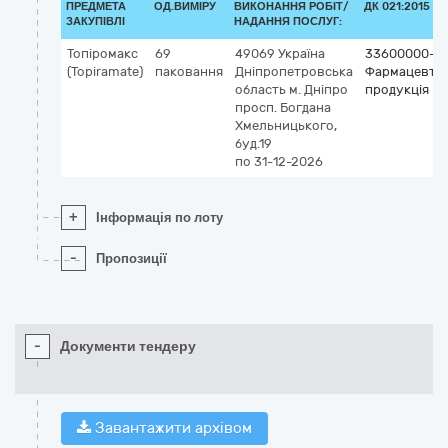
ПРЕДМЕТА
ОД.ВИМІРУ
ВИКОНАННЯ РОБІТ/
ДК 021:2015 (C
ЗАКУПІВЛІ
НАДАННЯ ПОСЛУГ:
Топіромакс
69
49069
Україна
33600000-6
(Topiramate)
паковання
Дніпропетровська
Фармацевти
область
м. Дніпро
продукція
просп. Богдана
Хмельницького,
буд.19
по 31-12-2026
+
Інформація по лоту
-
Пропозиції
-
Документи тендеру
Завантажити архівом