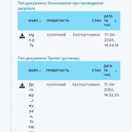
Тип документа: Оголошення про проведення
закупівлі
ДАТА
ФАЙЛ
ПРИВАТНІСТЬ
СТАН
ТА
ЧАС
sig
публічний
Експортовано:
17-06-
n.p
2026,
7s
14:34:14
Тип документа: Проект договору
ДАТА
ФАЙЛ
ПРИВАТНІСТЬ
СТАН
ТА
ЧАС
До
публічний
Експортовано:
17-06-
го
2026,
вір
14:32:33
_І
му
ра
н,
То
пір