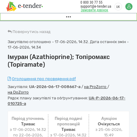
0 800 30 77 55
support@e-tender.ua
UK
Замовити дзвінок
Повернутись назад
Закупівлю оголошено - 17-06-2026, 14:32. Дата останніх змін -
17-06-2026, 14:34
Імуран (Azathioprine); Топіромакс
(Topiramate)
Оголошення про проведення.pdf
Закупівля:
UA-2026-06-17-008667-a
/
на ProZorro
/
на DoZorro
Рядок плану закупівлі та обґрунтування:
UA-P-2026-06-17-
010725-a
Період уточнень
Період подачі
Аукціон
Триває
пропозицій
Очікується
з 17-06-2026, 14:32
Триває
з
25-06-2026,
по 22-06-2026,
з 17-06-2026, 14:32
15:49