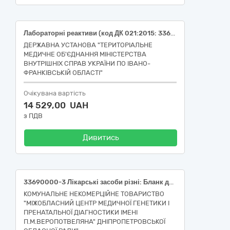
Лабораторні реактиви (код ДК 021:2015: 33690000-3 Лікарські засоби різні, НК 024:2023: 59063 -Розріджувач для антитіл до еритроцитів IVD (діагностика in vitro ), реагент, НК 031:2024: W0103010105 ПІДРАХУНОК ДРІБНИХ КЛІТИН CBC-РЕАКТИВИ (РОЗЧИНИ ДЛЯ ОЧИСТКИ/РОЗВЕДЕННЯ/ЛІЗУВАННЯ/ПРОТОЧНІ РІДИНИ); НК 024:2023: 61165 -Реагент для лізису клітин крові IVD (діагностика in vitro), НК 031:2024: W0103010105 ПІДРАХУНОК ДРІБНИХ КЛІТИН CBC-РЕАКТИВИ (РОЗЧИНИ ДЛЯ ОЧИСТКИ/РОЗВЕДЕННЯ/ЛІЗУВАННЯ/ПРОТОЧНІ РІДИНИ), НК 024:2023: 63377- Засіб очищення приладу/аналізатора ІВД, НК 031:2024: W0103010105 ПІДРАХУНОК ДРІБНИХ КЛІТИН CBC-РЕАКТИВИ (РОЗЧИНИ ДЛЯ ОЧИСТКИ/РОЗВЕДЕННЯ/ЛІЗУВАННЯ/ПРОТОЧНІ РІДИНИ)
ДЕРЖАВНА УСТАНОВА "ТЕРИТОРІАЛЬНЕ
МЕДИЧНЕ ОБ'ЄДНАННЯ МІНІСТЕРСТВА
ВНУТРІШНІХ СПРАВ УКРАЇНИ ПО ІВАНО-
ФРАНКІВСЬКІЙ ОБЛАСТІ"
Очікувана вартість
14 529,00 UAH
з ПДВ
Дивитись
33690000-3 Лікарські засоби різні: Бланк для забору та транспортування зразків крові на основі фільтрувального паперу: 45522 - Папір для збирання / транспортування біологічних рідин
КОМУНАЛЬНЕ НЕКОМЕРЦІЙНЕ ТОВАРИСТВО
"МІЖОБЛАСНИЙ ЦЕНТР МЕДИЧНОЇ ГЕНЕТИКИ І
ПРЕНАТАЛЬНОЇ ДІАГНОСТИКИ ІМЕНІ
П.М.ВЕРОПОТВЕЛЯНА" ДНІПРОПЕТРОВСЬКОЇ