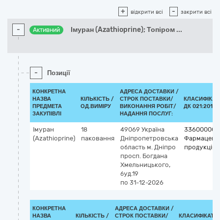
+
-
відкрити всі
закрити всі
-
Імуран (Azathioprine); Топіром
...
Активний
-
Позиції
КОНКРЕТНА
АДРЕСА ДОСТАВКИ /
НАЗВА
КІЛЬКІСТЬ /
СТРОК ПОСТАВКИ/
КЛАСИФІКАТ
ПРЕДМЕТА
ОД.ВИМІРУ
ВИКОНАННЯ РОБІТ/
ДК 021:2015 
ЗАКУПІВЛІ
НАДАННЯ ПОСЛУГ:
Імуран
18
49069
Україна
33600000-
(Azathioprine)
паковання
Дніпропетровська
Фармацевт
область
м. Дніпро
продукція
просп. Богдана
Хмельницького,
буд.19
по 31-12-2026
КОНКРЕТНА
АДРЕСА ДОСТАВКИ /
НАЗВА
КІЛЬКІСТЬ /
СТРОК ПОСТАВКИ/
КЛАСИФІКАТО