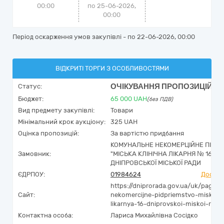
00:00
по 25-06-2026,
00:00
Період оскарження умов закупівлі - по
22-06-2026, 00:00
ВІДКРИТІ ТОРГИ З ОСОБЛИВОСТЯМИ
ОЧІКУВАННЯ ПРОПОЗИЦІЙ
Статус:
Бюджет:
65 000
UAH
(без ПДВ)
Вид предмету закупівлі:
Товари
Мінімальний крок аукціону:
325 UAH
Оцінка пропозицій:
За вартістю придбання
КОМУНАЛЬНЕ НЕКОМЕРЦІЙНЕ ПІДП
Замовник:
"МІСЬКА КЛІНІЧНА ЛІКАРНЯ № 16"
ДНІПРОВСЬКОЇ МІСЬКОЇ РАДИ
ЄДРПОУ:
01984624
Досьє 
https://dniprorada.gov.ua/uk/page/
Сайт:
nekomercijne-pidpriemstvo-miska-kl
likarnya-16-dniprovskoi-miskoi-radi
Контактна особа:
Лариса Михайлівна Сосідко