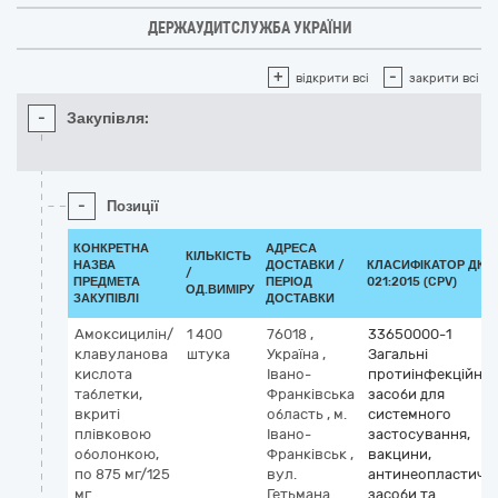
ДЕРЖАУДИТСЛУЖБА УКРАЇНИ
+
-
відкрити всі
закрити всі
-
Закупівля:
-
Позиції
КОНКРЕТНА
АДРЕСА
КІЛЬКІСТЬ
НАЗВА
ДОСТАВКИ /
КЛАСИФІКАТОР ДК
/
ПРЕДМЕТА
ПЕРІОД
021:2015 (CPV)
ОД.ВИМІРУ
ЗАКУПІВЛІ
ДОСТАВКИ
Амоксицилін/
1 400
76018
,
33650000-1
клавуланова
штука
Україна
,
Загальні
кислота
Івано-
протиінфекційні
таблетки,
Франківська
засоби для
вкриті
область
,
м.
системного
плівковою
Івано-
застосування,
оболонкою,
Франківськ
,
вакцини,
по 875 мг/125
вул.
антинеопластичні
мг
Гетьмана
засоби та