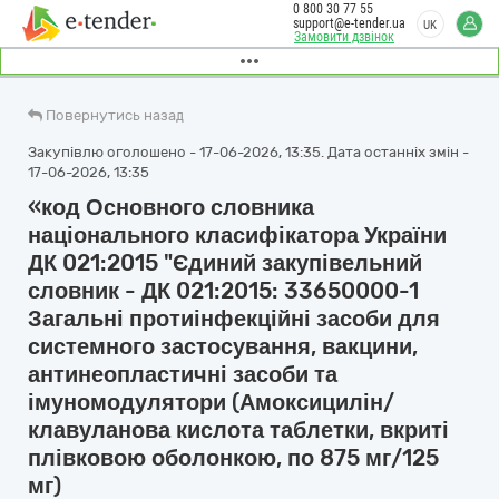
0 800 30 77 55
support@e-tender.ua
UK
Замовити дзвінок
Повернутись назад
Закупівлю оголошено - 17-06-2026, 13:35. Дата останніх змін -
17-06-2026, 13:35
«код Основного словника
національного класифікатора України
ДК 021:2015 "Єдиний закупівельний
словник - ДК 021:2015: 33650000-1
Загальні протиінфекційні засоби для
системного застосування, вакцини,
антинеопластичні засоби та
імуномодулятори (Амоксицилін/
клавуланова кислота таблетки, вкриті
плівковою оболонкою, по 875 мг/125
мг)