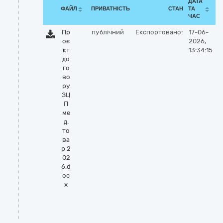
ДАТА
ФАЙЛ
ПРИВАТНІСТЬ
СТАН
ТА
ЧАС
Пр
публічний
Експортовано:
17-06-
оє
2026,
кт
13:34:15
до
го
во
ру
ЗЦ
П
ме
д.
то
ва
р 2
02
6.d
oc
x