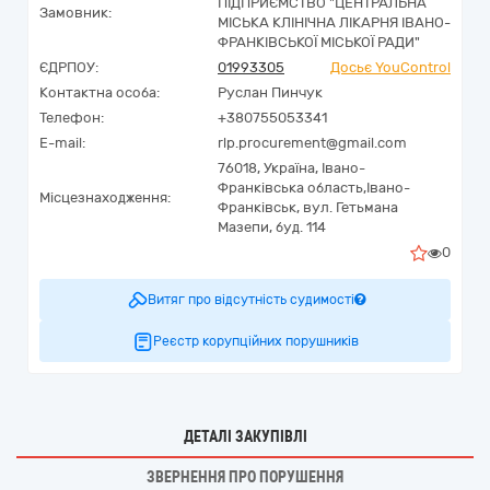
ПІДПРИЄМСТВО "ЦЕНТРАЛЬНА
Замовник:
МІСЬКА КЛІНІЧНА ЛІКАРНЯ ІВАНО-
ФРАНКІВСЬКОЇ МІСЬКОЇ РАДИ"
ЄДРПОУ:
01993305
Досьє YouControl
Контактна особа:
Руслан Пинчук
Телефон:
+380755053341
E-mail:
rlp.procurement@gmail.com
76018,
Україна
,
Івано-
Франківська область,
Івано-
Місцезнаходження:
Франківськ,
вул. Гетьмана
Мазепи, буд. 114
0
Витяг про відсутність судимості
Реєстр корупційних порушників
ДЕТАЛІ ЗАКУПІВЛІ
ЗВЕРНЕННЯ ПРО ПОРУШЕННЯ