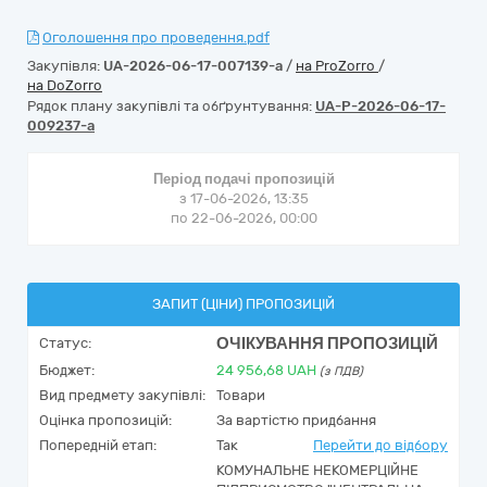
Оголошення про проведення.pdf
Закупівля:
UA-2026-06-17-007139-a
/
на ProZorro
/
на DoZorro
Рядок плану закупівлі та обґрунтування:
UA-P-2026-06-17-
009237-a
Період подачі пропозицій
з 17-06-2026, 13:35
по 22-06-2026, 00:00
ЗАПИТ (ЦІНИ) ПРОПОЗИЦІЙ
ОЧІКУВАННЯ ПРОПОЗИЦІЙ
Статус:
Бюджет:
24 956,68
UAH
(з ПДВ)
Вид предмету закупівлі:
Товари
Оцінка пропозицій:
За вартістю придбання
Попередній етап:
Так
Перейти до відбору
КОМУНАЛЬНЕ НЕКОМЕРЦІЙНЕ