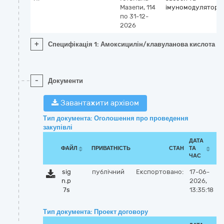
Мазепи, 114
імуномодулятори
по 31-12-
2026
+
Специфікація 1: Амоксицилін/клавуланова кислота та
-
Документи
Завантажити архівом
Тип документа: Оголошення про проведення
закупівлі
ДАТА
ФАЙЛ
ПРИВАТНІСТЬ
СТАН
ТА
ЧАС
sig
публічний
Експортовано:
17-06-
n.p
2026,
7s
13:35:18
Тип документа: Проект договору