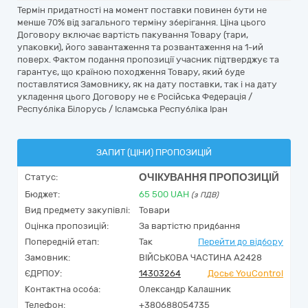
Термін придатності на момент поставки повинен бути не
менше 70% від загального терміну зберігання. Ціна цього
Договору включає вартість пакування Товару (тари,
упаковки), його завантаження та розвантаження на 1-ий
поверх. Фактом подання пропозиції учасник підтверджує та
гарантує, що країною походження Товару, який буде
поставлятися Замовнику, як на дату поставки, так і на дату
укладення цього Договору не є Російська Федерація /
Республіка Білорусь / Ісламська Республіка Іран
ЗАПИТ (ЦІНИ) ПРОПОЗИЦІЙ
ОЧІКУВАННЯ ПРОПОЗИЦІЙ
Статус:
Бюджет:
65 500
UAH
(з ПДВ)
Вид предмету закупівлі:
Товари
Оцінка пропозицій:
За вартістю придбання
Попередній етап:
Так
Перейти до відбору
Замовник:
ВІЙСЬКОВА ЧАСТИНА А2428
ЄДРПОУ:
14303264
Досьє YouControl
Контактна особа:
Олександр Калашник
Телефон:
+380688054735