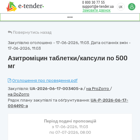
0 800 30 77 55
support@e-tender.ua
UK
Замовити дзвінок
Повернутись назад
Закупівлю оголошено - 17-06-2026, 11:03. Дата останніх змін -
17-06-2026, 11:03
Азитроміцин таблетки/капсули по 500
мг
Оголошення про проведення.pdf
Закупівля:
UA-2026-06-17-003405-a
/
на ProZorro
/
на DoZorro
Рядок плану закупівлі та обґрунтування:
UA-P-2026-06-17-
004490-a
Період подачі пропозицій
з 17-06-2026, 11:03
по 07-07-2026, 08:00