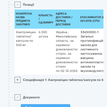
-
Позиції
КОНКРЕТНА
АДРЕСА
КІЛЬКІСТЬ
НАЗВА
ДОСТАВКИ /
КЛАСИФІКАТОР ДК
/
ПРЕДМЕТА
ПЕРІОД
021:2015 (CPV)
ОД.ВИМІРУ
ЗАКУПІВЛІ
ДОСТАВКИ
Азитроміцин
6 000
Україна
,
33650000-1
таблетки/
штука
Миколаївська
Загальні
капсули по
область
,
за
протиінфекційні
500 мг
окремою
засоби для
домовленістю
системного
сторін
,
за
застосування,
окремою
вакцини,
домовленістю
антинеопластичн
сторін
засоби та
по 02-12-2026
імуномодулятор
+
Специфікація 1: Азитроміцин таблетки/капсули по 50
-
Документи