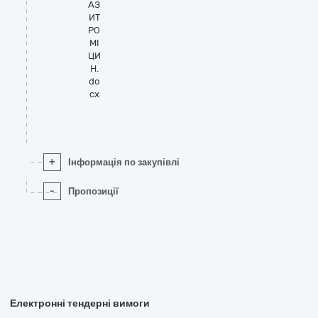
АЗ
ИТ
РО
МІ
ЦИ
Н.
do
cx
+
Інформація по закупівлі
-
Пропозиції
Електронні тендерні вимоги