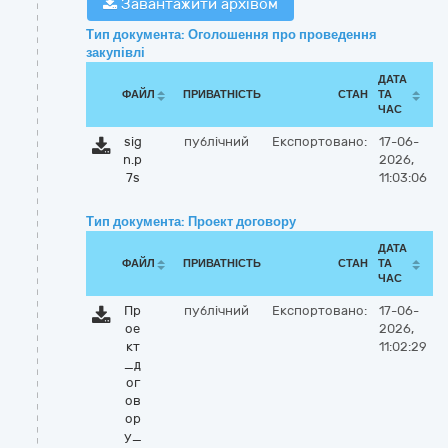
Завантажити архівом
Тип документа: Оголошення про проведення
закупівлі
ДАТА
ФАЙЛ
ПРИВАТНІСТЬ
СТАН
ТА
ЧАС
sig
публічний
Експортовано:
17-06-
n.p
2026,
7s
11:03:06
Тип документа: Проект договору
ДАТА
ФАЙЛ
ПРИВАТНІСТЬ
СТАН
ТА
ЧАС
Пр
публічний
Експортовано:
17-06-
ое
2026,
кт
11:02:29
_д
ог
ов
ор
у_