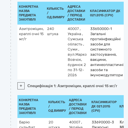
КОНКРЕТНА
АДРЕСА
КІЛЬКІСТЬ
НАЗВА
ДОСТАВКИ
КЛАСИФІКАТОР ДК
/
ПРЕДМЕТА
/ ПЕРІОД
021:2015 (CPV)
ОД.ВИМІРУ
ЗАКУПІВЛІ
ДОСТАВКИ
Азитроміцин,
240
40007
,
33650000-1
краплі очні 15
штука
Україна
,
Загальні
мг/г
Сумська
протиінфекційні
область
,
засоби для
Суми
,
системного
вул.Марко
застосування,
Вовчок,
вакцини,
будинок 2
антинеопластичні
по 31-12-
засоби та
2026
імуномодулятори
+
Специфікація 1: Азитроміцин, краплі очні 15 мг/г
КОНКРЕТНА
АДРЕСА
КІЛЬКІСТЬ
КЛАСИФІКАТОР
НАЗВА
ДОСТАВКИ
/
ДК 021:2015
КЛАС
ПРЕДМЕТА
/ ПЕРІОД
ОД.ВИМІРУ
(CPV)
ЗАКУПІВЛІ
ДОСТАВКИ
Барію
20
40007
,
33690000-3
Кла
сульфат,
штука
Україна
,
Лікарські
МНН