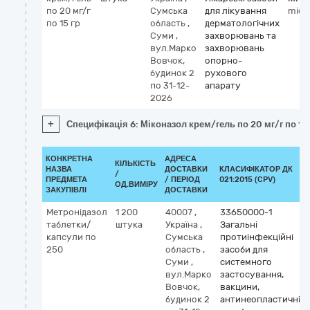
по 20 мг/г
Сумська
для лікування
mico
по 15 гр
область
,
дерматологічних
Суми
,
захворювань та
вул.Марко
захворювань
Вовчок,
опорно-
будинок 2
рухового
по 31-12-
апарату
2026
+
Специфікація 6: Міконазол крем/гель по 20 мг/г по 15 
КОНКРЕТНА
АДРЕСА
КІЛЬКІСТЬ
НАЗВА
ДОСТАВКИ
КЛАСИФІКАТОР ДК
/
ПРЕДМЕТА
/ ПЕРІОД
021:2015 (CPV)
ОД.ВИМІРУ
ЗАКУПІВЛІ
ДОСТАВКИ
Метронідазол
1 200
40007
,
33650000-1
таблетки/
штука
Україна
,
Загальні
капсули по
Сумська
протиінфекційні
250
область
,
засоби для
Суми
,
системного
вул.Марко
застосування,
Вовчок,
вакцини,
будинок 2
антинеопластичні