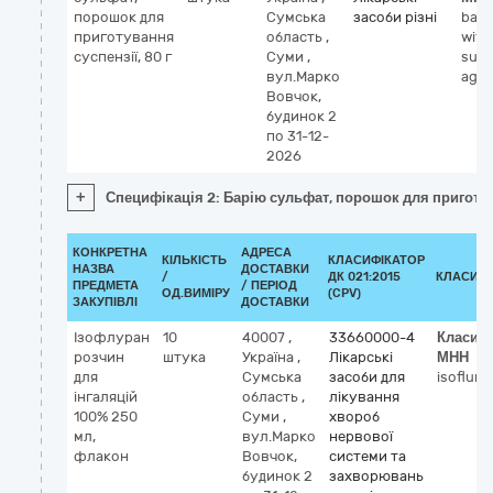
порошок для
Сумська
засоби різні
bari
приготування
область
,
with
суспензії, 80 г
Суми
,
susp
вул.Марко
agen
Вовчок,
будинок 2
по 31-12-
2026
+
Специфікація 2: Барію сульфат, порошок для приготува
КОНКРЕТНА
АДРЕСА
КІЛЬКІСТЬ
КЛАСИФІКАТОР
НАЗВА
ДОСТАВКИ
/
ДК 021:2015
КЛАСИФІ
ПРЕДМЕТА
/ ПЕРІОД
ОД.ВИМІРУ
(CPV)
ЗАКУПІВЛІ
ДОСТАВКИ
Ізофлуран
10
40007
,
33660000-4
Класиф
розчин
штука
Україна
,
Лікарські
МНН
для
Сумська
засоби для
isoflura
інгаляцій
область
,
лікування
100% 250
Суми
,
хвороб
мл,
вул.Марко
нервової
флакон
Вовчок,
системи та
будинок 2
захворювань