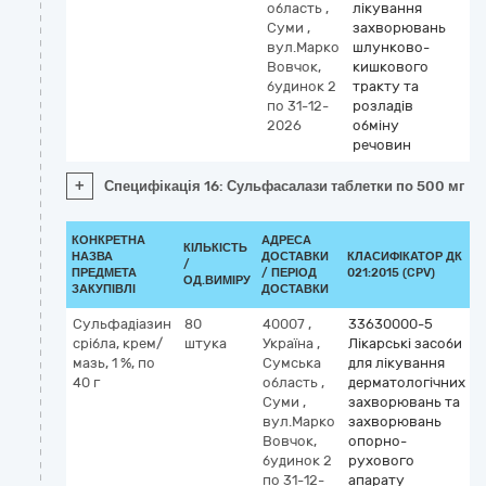
область
,
лікування
Суми
,
захворювань
вул.Марко
шлунково-
Вовчок,
кишкового
будинок 2
тракту та
по 31-12-
розладів
2026
обміну
речовин
+
Специфікація 16: Сульфасалази таблетки по 500 мг
КОНКРЕТНА
АДРЕСА
КІЛЬКІСТЬ
НАЗВА
ДОСТАВКИ
КЛАСИФІКАТОР ДК
/
К
ПРЕДМЕТА
/ ПЕРІОД
021:2015 (CPV)
ОД.ВИМІРУ
ЗАКУПІВЛІ
ДОСТАВКИ
Сульфадіазин
80
40007
,
33630000-5
срібла, крем/
штука
Україна
,
Лікарські засоби
мазь, 1 %, по
Сумська
для лікування
s
40 г
область
,
дерматологічних
s
Суми
,
захворювань та
вул.Марко
захворювань
Вовчок,
опорно-
будинок 2
рухового
по 31-12-
апарату