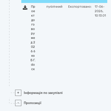
Пр
публічний
Експортовано:
17-06-
ое
2026,
кт
10:13:01
до
го
во
ру
ме
д 2
02
6 б
ез
Б Г.
do
cx
+
Інформація по закупівлі
-
Пропозиції