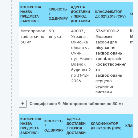
КОНКРЕТНА
АДРЕСА
КІЛЬКІСТЬ
НАЗВА
ДОСТАВКИ
КЛАСИФІКАТОР
/
КЛА
ПРЕДМЕТА
/ ПЕРІОД
ДК 021:2015 (CPV)
ОД.ВИМІРУ
ЗАКУПІВЛІ
ДОСТАВКИ
Метопролол
90
40007
,
33620000-2
Кла
таблетки по
штука
Україна
,
Лікарські
МН
50 мг
Сумська
засоби для
met
область
,
лікування
Суми
,
захворювань
вул.Марко
крові, органів
Вовчок,
кровотворення
будинок 2
та
по 31-12-
захворювань
2026
серцево-
судинної
системи
+
Специфікація 9: Метопролол таблетки по 50 мг
КОНКРЕТНА
АДРЕСА
КІЛЬКІСТЬ
НАЗВА
ДОСТАВКИ
КЛАСИФІКАТОР
/
КЛАСИ
ПРЕДМЕТА
/ ПЕРІОД
ДК 021:2015 (CPV)
ОД.ВИМІРУ
ЗАКУПІВЛІ
ДОСТАВКИ