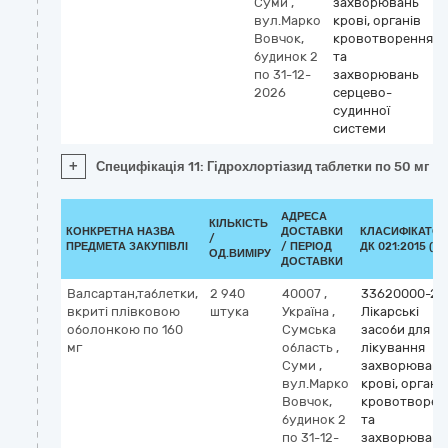
Суми
,
захворювань
вул.Марко
крові, органів
Вовчок,
кровотворення
будинок 2
та
по 31-12-
захворювань
2026
серцево-
судинної
системи
+
Специфікація 11: Гідрохлортіазид таблетки по 50 мг
АДРЕСА
КІЛЬКІСТЬ
КОНКРЕТНА НАЗВА
ДОСТАВКИ
КЛАСИФІКАТОР
/
ПРЕДМЕТА ЗАКУПІВЛІ
/ ПЕРІОД
ДК 021:2015 (CP
ОД.ВИМІРУ
ДОСТАВКИ
Валсартан,таблетки,
2 940
40007
,
33620000-2
вкриті плівковою
штука
Україна
,
Лікарські
оболонкою по 160
Сумська
засоби для
мг
область
,
лікування
Суми
,
захворювань
вул.Марко
крові, органі
Вовчок,
кровотворен
будинок 2
та
по 31-12-
захворювань