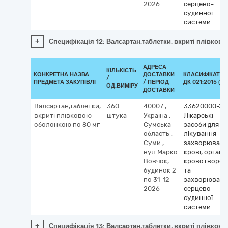
2026
серцево-
судинної
системи
+
Специфікація 12: Валсартан,таблетки, вкриті плівков
АДРЕСА
КІЛЬКІСТЬ
КОНКРЕТНА НАЗВА
ДОСТАВКИ
КЛАСИФІКАТОР
/
ПРЕДМЕТА ЗАКУПІВЛІ
/ ПЕРІОД
ДК 021:2015 (CP
ОД.ВИМІРУ
ДОСТАВКИ
Валсартан,таблетки,
360
40007
,
33620000-2
вкриті плівковою
штука
Україна
,
Лікарські
оболонкою по 80 мг
Сумська
засоби для
область
,
лікування
Суми
,
захворювань
вул.Марко
крові, органі
Вовчок,
кровотворен
будинок 2
та
по 31-12-
захворювань
2026
серцево-
судинної
системи
+
Специфікація 13: Валсартан,таблетки, вкриті плівков