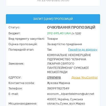
по 22-06-2026, 00:00
ЗАПИТ (ЦІНИ) ПРОПОЗИЦІЙ
ОЧІКУВАННЯ ПРОПОЗИЦІЙ
Статус:
Бюджет:
292 695,40
UAH
(з ПДВ)
Вид предмету закупівлі:
Товари
Оцінка пропозицій:
За вартістю придбання
Попередній етап:
Так
Перейти до відбору
КОМУНАЛЬНЕ НЕКОМЕРЦІЙНЕ
ПІДПРИЄМСТВО "КЛІНІЧНА
Замовник:
ЛІКАРНЯ СВЯТОГО
ПАНТЕЛЕЙМОНА" СУМСЬКОЇ
МІСЬКОЇ РАДИ
ЄДРПОУ:
01981498
Досьє YouControl
Контактна особа:
Жукова Марина
Телефон:
380997827549
E-mail:
econom_klpanteleimon@ukr.net
40007,
Україна
,
Сумська
Місцезнаходження:
область,
Суми,
вул.Марко