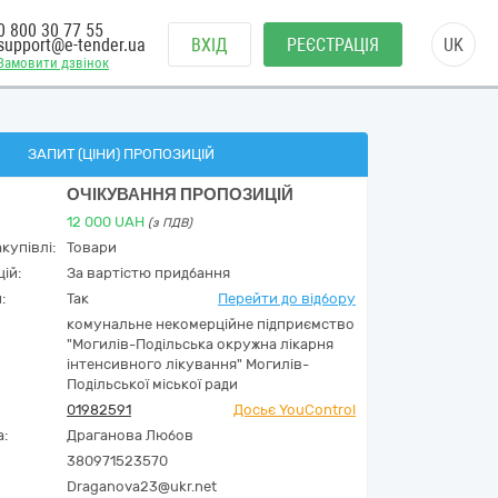
0 800 30 77 55
support@e-tender.ua
ВХІД
РЕЄСТРАЦІЯ
UK
Замовити дзвінок
ЗАПИТ (ЦІНИ) ПРОПОЗИЦІЙ
ОЧІКУВАННЯ ПРОПОЗИЦІЙ
12 000
UAH
(з ПДВ)
купівлі:
Товари
ій:
За вартістю придбання
:
Так
Перейти до відбору
комунальне некомерційне підприємство
"Могилів-Подільська окружна лікарня
інтенсивного лікування" Могилів-
Подільської міської ради
01982591
Досьє YouControl
а:
Драганова Любов
380971523570
Draganova23@ukr.net