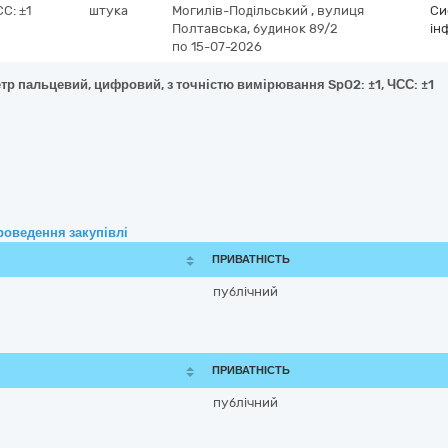
С: ±1
штука
Могилів-Подільський
,
вулиця
Си
Полтавська, будинок 89/2
ін
по 15-07-2026
тр пальцевий, цифровий, з точністю вимірювання SpO2: ±1, ЧСС: ±1
роведення закупівлі
ПРИВАТНІСТЬ
публічний
ПРИВАТНІСТЬ
публічний