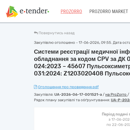
PROZORRO
PROZORRO MARKET
Повернутись назад
Закупівлю оголошено - 17-06-2026, 09:55. Дата оста
Системи реєстрації медичної інф
обладнання за кодом CPV за ДК 0
024:2023 – 45607 Пульсоксиметр,
031:2024: Z1203020408 Пульсок
Оголошення про проведення.pdf
Закупівля:
UA-2026-06-17-001521-a
/
на ProZorro
/
Рядок плану закупівлі та обґрунтування:
UA-P-202
Період подачі
з 17-06-202
по 22-06-202