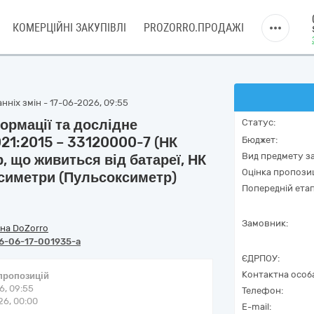
КОМЕРЦІЙНІ ЗАКУПІВЛІ
PROZORRO.ПРОДАЖІ
нніх змін - 17-06-2026, 09:55
ормації та дослідне
Статус:
21:2015 – 33120000-7 (НК
Бюджет:
Вид предмету за
 що живиться від батареї, НК
Оцінка пропозиц
симетри (Пульсоксиметр)
Попередній етап
Замовник:
на DoZorro
6-06-17-001935-a
ЄДРПОУ:
Контактна особ
 пропозицій
6, 09:55
Телефон:
6, 00:00
E-mail: