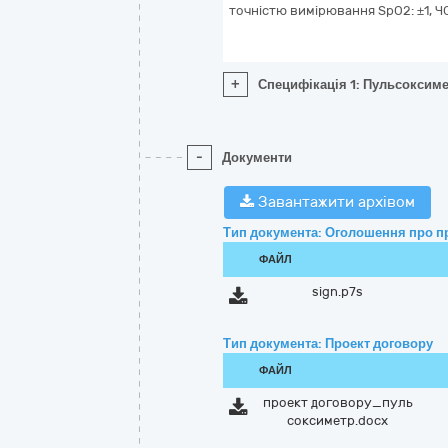
точністю вимірювання SpO2: ±1, ЧС
+
Специфікація 1: Пульсоксиме
-
Документи
Завантажити архівом
Тип документа: Оголошення про п
ФАЙЛ
sign.p7s
Тип документа: Проект договору
ФАЙЛ
проект договору_пуль
соксиметр.docx