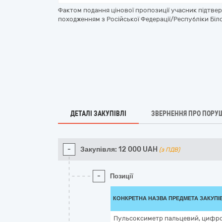
Фактом подання цінової пропозиції учасник підтве
походженням з Російської Федерації/Республіки Біло
ДЕТАЛІ ЗАКУПІВЛІ
ЗВЕРНЕННЯ ПРО ПОРУ
-
Закупівля:
12 000
UAH
(з ПДВ)
-
Позиції
КОНКРЕТНА НАЗВА ПРЕДМЕТА ЗАКУПІ
Пульсоксиметр пальцевий, цифро