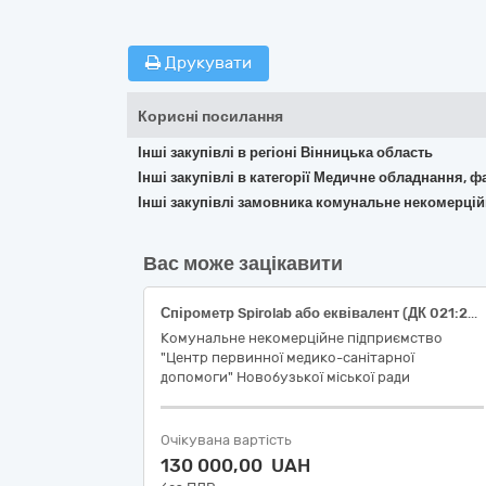
Друкувати
Корисні посилання
Інші закупівлі в регіоні Вінницька область
Інші закупівлі в категорії Медичне обладнання, ф
Інші закупівлі замовника комунальне некомерцій
Вас може зацікавити
Спірометр Spirolab або еквівалент (ДК 021:2015: 33120000-7 «Системи реєстрації медичної інформації та дослідне обладнання»)
Комунальне некомерційне підприємство
"Центр первинної медико-санітарної
допомоги" Новобузької міської ради
Очікувана вартість
130 000,00 UAH