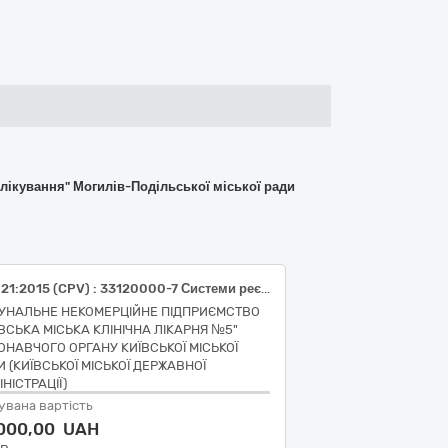
лікування" Могилів-Подільської міської ради
ДК 021:2015 (CPV) : 33120000-7 Системи реєстрації медичної інформації та дослідне обладнання (Тести швидкі для контролю якості)
УНАЛЬНЕ НЕКОМЕРЦІЙНЕ ПІДПРИЄМСТВО
ЇВСЬКА МІСЬКА КЛІНІЧНА ЛІКАРНЯ №5"
ОНАВЧОГО ОРГАНУ КИЇВСЬКОЇ МІСЬКОЇ
И (КИЇВСЬКОЇ МІСЬКОЇ ДЕРЖАВНОЇ
НІСТРАЦІЇ)
увана вартість
 000,00 UAH