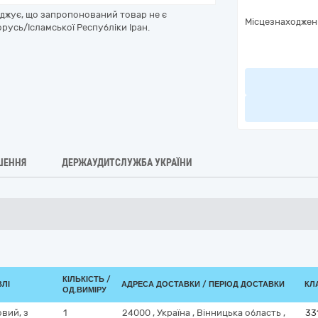
рджує, що запропонований товар не є
Місцезнаходжен
русь/Ісламської Республіки Іран.
ШЕННЯ
ДЕРЖАУДИТСЛУЖБА УКРАЇНИ
КІЛЬКІСТЬ /
ВЛІ
АДРЕСА ДОСТАВКИ / ПЕРІОД ДОСТАВКИ
КЛА
ОД.ВИМІРУ
вий, з
1
24000
,
Україна
,
Вінницька область
,
33