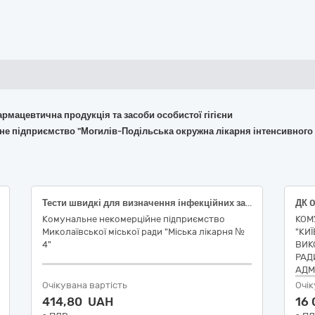
армацевтична продукція та засоби особистої гігієни
не підприємство "Могилів-Подільська окружна лікарня інтенсивного 
Тести швидкі для визначення інфекційних захворювань
Комунальне некомерційне підприємство
КОМ
Миколаївської міської ради "Міська лікарня №
"КИ
4"
ВИК
РАД
АДМІ
Очікувана вартість
Очік
414,80 UAH
16