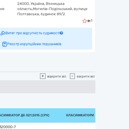
24000,
Україна
,
Вінницька
ня:
область,
Могилів-Подільський,
вулиця
Полтавська, будинок 89/2
1
Витяг про відсутність судимості
Реєстр корупційних порушників
+
-
відкрити всі
закрити всі
СИФІКАТОР ДК 021:2015 (CPV)
КЛАСИФІКАТОРИ
120000-7