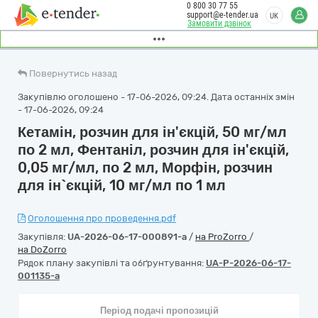
0 800 30 77 55
support@e-tender.ua
UK
Замовити дзвінок
Повернутись назад
Закупівлю оголошено - 17-06-2026, 09:24. Дата останніх змін
- 17-06-2026, 09:24
Кетамін, розчин для ін'єкцій, 50 мг/мл
по 2 мл, Фентаніл, розчин для ін'єкцій,
0,05 мг/мл, по 2 мл, Морфін, розчин
для ін`єкцій, 10 мг/мл по 1 мл
Оголошення про проведення.pdf
Закупівля:
UA-2026-06-17-000891-a
/
на ProZorro
/
на DoZorro
Рядок плану закупівлі та обґрунтування:
UA-P-2026-06-17-
001135-a
Період подачі пропозицій