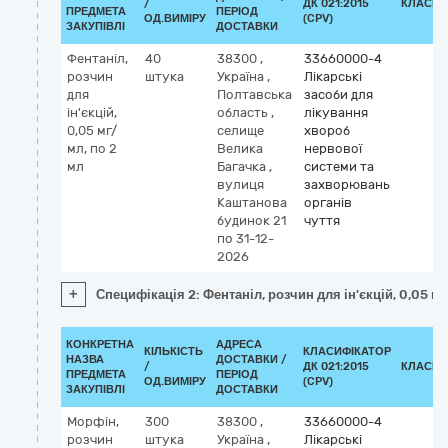
/
ДК 021:2015
КЛАСИФ
ПРЕДМЕТА
ПЕРІОД
ОД.ВИМІРУ
(CPV)
ЗАКУПІВЛІ
ДОСТАВКИ
Фентаніл,
40
38300
,
33660000-4
розчин
штука
Україна
,
Лікарські
для
Полтавська
засоби для
ін'єкцій,
область
,
лікування
0,05 мг/
селище
хвороб
мл, по 2
Велика
нервової
мл
Багачка
,
системи та
вулиця
захворювань
Каштанова
органів
будинок 21
чуття
по 31-12-
2026
+
Специфікація 2: Фентаніл, розчин для ін'єкцій, 0,05 мг
КОНКРЕТНА
АДРЕСА
КІЛЬКІСТЬ
КЛАСИФІКАТОР
НАЗВА
ДОСТАВКИ /
/
ДК 021:2015
КЛАСИФ
ПРЕДМЕТА
ПЕРІОД
ОД.ВИМІРУ
(CPV)
ЗАКУПІВЛІ
ДОСТАВКИ
Морфін,
300
38300
,
33660000-4
розчин
штука
Україна
,
Лікарські