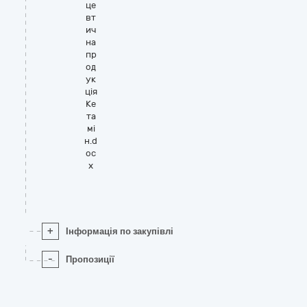
це
вт
ич
на
пр
од
ук
ція
Ке
та
мі
н.d
oc
x
+
Інформація по закупівлі
-
Пропозиції