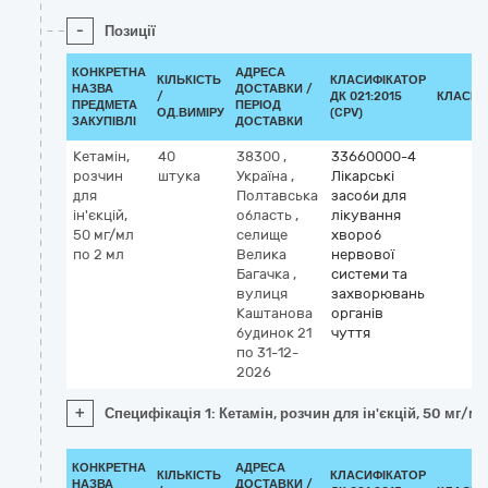
-
Позиції
КОНКРЕТНА
АДРЕСА
КІЛЬКІСТЬ
КЛАСИФІКАТОР
НАЗВА
ДОСТАВКИ /
/
ДК 021:2015
КЛАСИФ
ПРЕДМЕТА
ПЕРІОД
ОД.ВИМІРУ
(CPV)
ЗАКУПІВЛІ
ДОСТАВКИ
Кетамін,
40
38300
,
33660000-4
розчин
штука
Україна
,
Лікарські
для
Полтавська
засоби для
ін'єкцій,
область
,
лікування
50 мг/мл
селище
хвороб
по 2 мл
Велика
нервової
Багачка
,
системи та
вулиця
захворювань
Каштанова
органів
будинок 21
чуття
по 31-12-
2026
+
Специфікація 1: Кетамін, розчин для ін'єкцій, 50 мг/мл
КОНКРЕТНА
АДРЕСА
КІЛЬКІСТЬ
КЛАСИФІКАТОР
НАЗВА
ДОСТАВКИ /