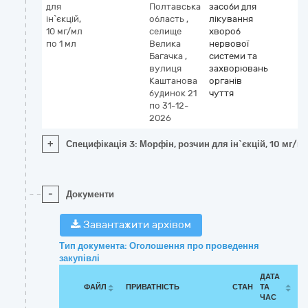
для
Полтавська
засоби для
ін`єкцій,
область
,
лікування
10 мг/мл
селище
хвороб
по 1 мл
Велика
нервової
Багачка
,
системи та
вулиця
захворювань
Каштанова
органів
будинок 21
чуття
по 31-12-
2026
+
Специфікація 3: Морфін, розчин для ін`єкцій, 10 мг/мл
-
Документи
Завантажити архівом
Тип документа: Оголошення про проведення
закупівлі
ДАТА
ФАЙЛ
ПРИВАТНІСТЬ
СТАН
ТА
ЧАС