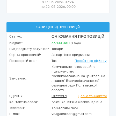
з 17-06-2026, 09:24
по 22-06-2026, 00:00
ЗАПИТ (ЦІНИ) ПРОПОЗИЦІЙ
ОЧІКУВАННЯ ПРОПОЗИЦІЙ
Статус:
Бюджет:
36 100
UAH
(з ПДВ)
Вид предмету закупівлі:
Товари
Оцінка пропозицій:
За вартістю придбання
Попередній етап:
Так
Перейти до відбору
Комунальне некомерційне
підприємство
"Великобагачанська центральна
Замовник:
лікарня" Великобагачанської
селищної ради Полтавської
області
ЄДРПОУ:
01999201
Досьє YouControl
Контактна особа:
Боженко Тетяна Олександрівна
Телефон:
+380994837623
E-mail:
vbagachkacrl@gmail.com