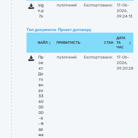
sig
публічний
Експортовано:
17-06-
n.p
2026,
7s
09:24:13
Тип документа: Проект договору
ДАТА
ФАЙЛ
ПРИВАТНІСТЬ
СТАН
ТА
ЧАС
Пр
публічний
Експортовано:
17-06-
ое
2026,
кт
09:20:28
До
го
во
ру
33
60
00
00
-6
- Ф
ар
ма