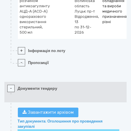
розчином
Волинська
обладнання
антикоагулянту
область
та вироби
АЦД-А (ACD-A)
Луцьк
пр-т
медичного
одноразового
Відродження,
призначення
використання
13
різні
стерильний,
по 31-12-
500 мл
2026
+
Інформація по лоту
-
Пропозиції
-
Документи тендеру
Завантажити архівом
Тип документа: Оголошення про проведення
закупівлі