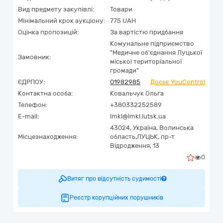
Вид предмету закупівлі:
Товари
Мінімальний крок аукціону:
775 UAH
Оцінка пропозицій:
За вартістю придбання
Комунальне підприємство
"Медичне об'єднання Луцької
Замовник:
міської територіальної
громади"
ЄДРПОУ:
01982985
Досьє YouControl
Контактна особа:
Ковальчук Ольга
Телефон:
+380332252589
E-mail:
lmkl@lmkl.lutsk.ua
43024,
Україна
,
Волинська
Місцезнаходження:
область,
ЛУЦЬК,
пр-т
Відродження, 13
0
Витяг про відсутність судимості
Реєстр корупційних порушників