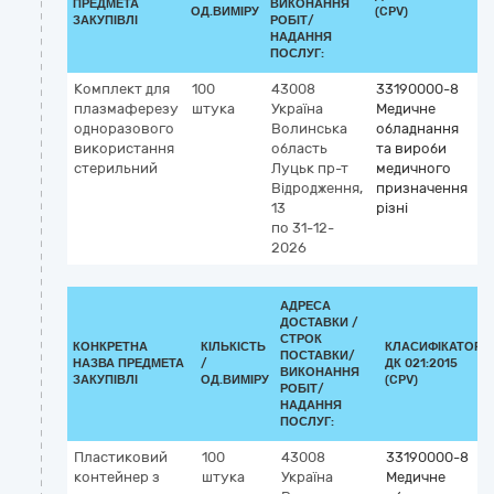
ПРЕДМЕТА
ВИКОНАННЯ
ОД.ВИМІРУ
(CPV)
ЗАКУПІВЛІ
РОБІТ/
НАДАННЯ
ПОСЛУГ:
Комплект для
100
43008
33190000-8
К
плазмаферезу
штука
Україна
Медичне
G
одноразового
Волинська
обладнання
5
використання
область
та вироби
д
стерильний
Луцьк
пр-т
медичного
Відродження,
призначення
13
різні
по 31-12-
2026
АДРЕСА
ДОСТАВКИ /
СТРОК
КОНКРЕТНА
КІЛЬКІСТЬ
КЛАСИФІКАТОР
ПОСТАВКИ/
НАЗВА ПРЕДМЕТА
/
ДК 021:2015
ВИКОНАННЯ
ЗАКУПІВЛІ
ОД.ВИМІРУ
(CPV)
РОБІТ/
НАДАННЯ
ПОСЛУГ:
Пластиковий
100
43008
33190000-8
контейнер з
штука
Україна
Медичне