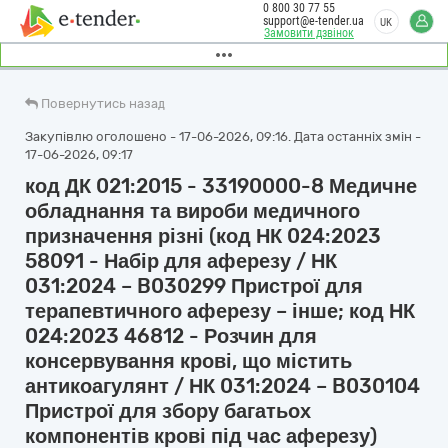
0 800 30 77 55
support@e-tender.ua
UK
Замовити дзвінок
Повернутись назад
Закупівлю оголошено - 17-06-2026, 09:16. Дата останніх змін -
17-06-2026, 09:17
код ДК 021:2015 - 33190000-8 Медичне
обладнання та вироби медичного
призначення різні (код НК 024:2023
58091 - Набір для аферезу / НК
031:2024 – B030299 Пристрої для
терапевтичного аферезу – інше; код НК
024:2023 46812 - Розчин для
консервування крові, що містить
антикоагулянт / НК 031:2024 – B030104
Пристрої для збору багатьох
компонентів крові під час аферезу)