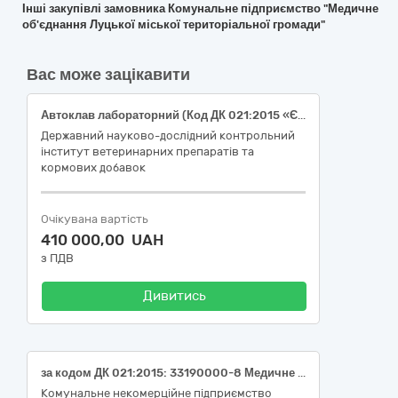
Інші закупівлі замовника Комунальне підприємство "Медичне
об'єднання Луцької міської територіальної громади"
Вас може зацікавити
Автоклав лабораторний (Код ДК 021:2015 «Єдиний закупівельний словник» - 33191110-9 Автоклави)
Державний науково-дослідний контрольний
інститут ветеринарних препаратів та
кормових добавок
Очікувана вартість
410 000,00 UAH
з ПДВ
Дивитись
за кодом ДК 021:2015: 33190000-8 Медичне обладнання та вироби медичного призначення різні - Опромінювач бактерицидний ультрафіолетовий екранований (НК 024:2023 «Класифікатор медичних виробів» - НК 024:2023: код 62893 - Ультрафіолетова система дезінфекції приміщень - НК 031:2024 «Класифікатор медичних виробів» - НК 031:2024: Z120614 -ІНФРАЧЕРВОНІ УЛЬТРАФІОЛЕТОВІ ЛАМПИ)
Комунальне некомерційне підприємство