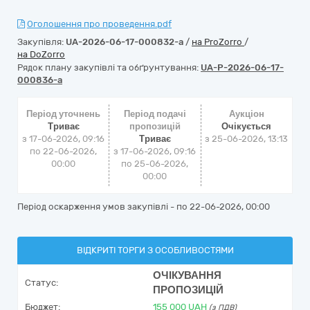
Оголошення про проведення.pdf
Закупівля:
UA-2026-06-17-000832-a
/
на ProZorro
/
на DoZorro
Рядок плану закупівлі та обґрунтування:
UA-P-2026-06-17-
000836-a
Період уточнень
Період подачі
Аукціон
Триває
пропозицій
Очікується
з 17-06-2026, 09:16
Триває
з
25-06-2026, 13:13
по 22-06-2026,
з 17-06-2026, 09:16
00:00
по 25-06-2026,
00:00
Період оскарження умов закупівлі - по
22-06-2026, 00:00
ВІДКРИТІ ТОРГИ З ОСОБЛИВОСТЯМИ
ОЧІКУВАННЯ
Статус:
ПРОПОЗИЦІЙ
Бюджет:
155 000
UAH
(з ПДВ)