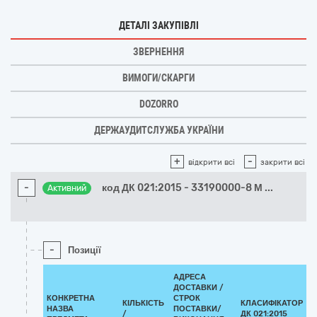
ДЕТАЛІ ЗАКУПІВЛІ
ЗВЕРНЕННЯ
ВИМОГИ/СКАРГИ
DOZORRO
ДЕРЖАУДИТСЛУЖБА УКРАЇНИ
+
-
відкрити всі
закрити всі
-
код ДК 021:2015 - 33190000-8 М
...
Активний
-
Позиції
АДРЕСА
ДОСТАВКИ /
КОНКРЕТНА
СТРОК
КІЛЬКІСТЬ
КЛАСИФІКАТОР
НАЗВА
ПОСТАВКИ/
/
ДК 021:2015
К