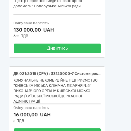
"Центр первинної медико-санітарної
допомоги" Новобузької міської ради
Очікувана вартість
130 000,00 UAH
без ПДВ
Дивитись
ДК 021:2015 (CPV) : 33120000-7 Системи реєстрації медичної інформації та дослідне обладнання (Тести швидкі для контролю якості)
КОМУНАЛЬНЕ НЕКОМЕРЦІЙНЕ ПІДПРИЄМСТВО
"КИЇВСЬКА МІСЬКА КЛІНІЧНА ЛІКАРНЯ №5"
ВИКОНАВЧОГО ОРГАНУ КИЇВСЬКОЇ МІСЬКОЇ
РАДИ (КИЇВСЬКОЇ МІСЬКОЇ ДЕРЖАВНОЇ
АДМІНІСТРАЦІЇ)
Очікувана вартість
16 000,00 UAH
з ПДВ