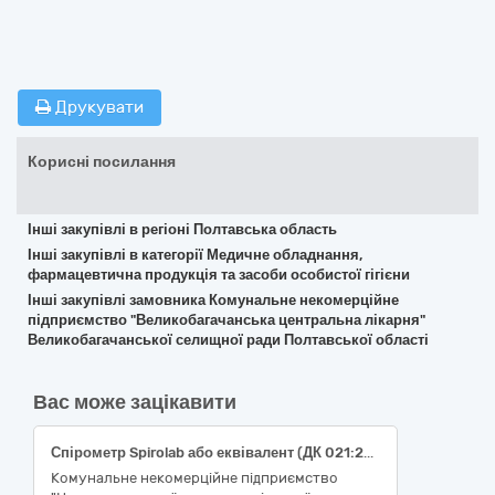
Друкувати
Корисні посилання
Інші закупівлі в регіоні Полтавська область
Інші закупівлі в категорії Медичне обладнання,
фармацевтична продукція та засоби особистої гігієни
Інші закупівлі замовника Комунальне некомерційне
підприємство "Великобагачанська центральна лікарня"
Великобагачанської селищної ради Полтавської області
Вас може зацікавити
Спірометр Spirolab або еквівалент (ДК 021:2015: 33120000-7 «Системи реєстрації медичної інформації та дослідне обладнання»)
Комунальне некомерційне підприємство