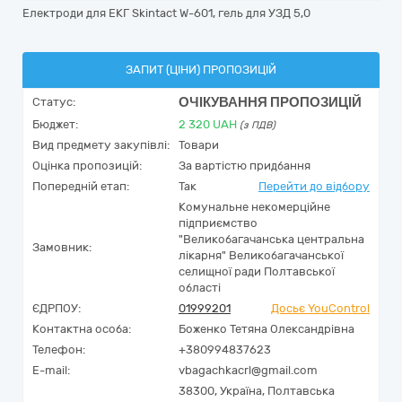
Електроди для ЕКГ Skintact W-601, гель для УЗД 5,0
ЗАПИТ (ЦІНИ) ПРОПОЗИЦІЙ
ОЧІКУВАННЯ ПРОПОЗИЦІЙ
Статус:
Бюджет:
2 320
UAH
(з ПДВ)
Вид предмету закупівлі:
Товари
Оцінка пропозицій:
За вартістю придбання
Попередній етап:
Так
Перейти до відбору
Комунальне некомерційне
підприємство
"Великобагачанська центральна
Замовник:
лікарня" Великобагачанської
селищної ради Полтавської
області
ЄДРПОУ:
01999201
Досьє YouControl
Контактна особа:
Боженко Тетяна Олександрівна
Телефон:
+380994837623
E-mail:
vbagachkacrl@gmail.com
38300,
Україна
,
Полтавська