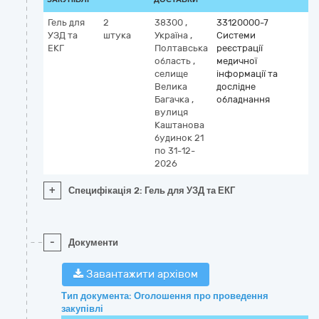
Гель для
2
38300
,
33120000-7
УЗД та
штука
Україна
,
Системи
ЕКГ
Полтавська
реєстрації
область
,
медичної
селище
інформації та
Велика
дослідне
Багачка
,
обладнання
вулиця
Каштанова
будинок 21
по 31-12-
2026
+
Специфікація 2: Гель для УЗД та ЕКГ
-
Документи
Завантажити архівом
Тип документа: Оголошення про проведення
закупівлі