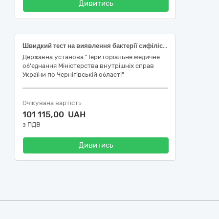
Дивитись
Швидкий тест на виявлення бактерії сифілісу (код ДК 021:2015: 33120000-7 Системи реєстрації медичної інформації та дослідне обладнання; НК 024:2023: 51801 Treponema pallidum, загальні антитіла IVD, набір, імунохроматографічний тест, НК 031:2024: W0105090105 Сифіліс – швидкі тести і тести на місці)
Державна установа "Територіальне медичне
об'єднання Міністерства внутрішніх справ
України по Чернігівській області"
Очікувана вартість
101 115,00 UAH
з ПДВ
Дивитись