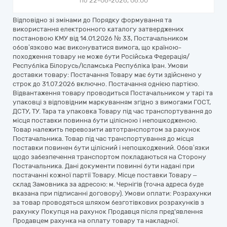
по 22-06-2026, 06:00
Відповідно зі змінами до Порядку формування та
використання електронного каталогу затверджених
постановою КМУ від 14.01.2026 № 33, Постачальником
обов’язково має виконуватися вимога, що країною-
походження товару не може бути Російська Федерація/
Республіка Білорусь/Ісламська Республіка Іран. Умови
доставки товару: Постачання Товару має бути здійснено у
строк до 31.07.2026 включно. Постачання однією партією.
Відвантаження товару проводиться Постачальником у тарі та
упаковці з відповідним маркуванням згідно з вимогами ГОСТ,
ДСТУ, ТУ. Тара та упаковка Товару під час транспортування до
місця поставки повинна бути цілісною і непошкодженою.
Товар належить перевозити автотранспортом за рахунок
Постачальника. Товар під час транспортування до місця
поставки повинен бути цілісний і непошкоджений. Обов’язки
щодо забезпечення транспортом покладаються на Сторону
Постачальника. Дані документи повинні бути надані при
постачанні кожної партії Товару. Місце поставки Товару –
склад Замовника за адресою: м. Чернігів (точна адреса буде
вказана при підписанні договору). Умови оплати: Розрахунки
за товар проводяться шляхом безготівкових розрахунків з
рахунку Покупця на рахунок Продавця після пред'явлення
Продавцем рахунка на оплату товару та накладної.