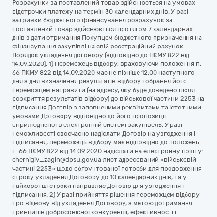
Розрахунки за поставлений товар здійснюється на умовах
відстрочки платежу на термін 30 календарних днів. У разі
затримки бюджетного фінансування розрахунок за
поставлений товар здійснюється протягом 7 календарних
днів з дати отримання Покупцем бюджетного призначення на
фінансування закупівлі на свій реєстраційний рахунок.
Порядок укладення договору (відповідно до ПКМУ 822 від
14.09.2020): 1) Переможець відбору, враховуючи положення п.
66 ПКМУ 822 від 14.09.2020 має не пізніше 12:00 наступного
дня з дня визначення результатів відбору і обрання його
переможцем направити (на адресу, яку буде доведено після
розкриття результатів відбору) до військової частини 2253 на
підписання Договір з заповненими реквізитами та істотними
умовами Договору відповідно до його пропозиції
оприлюдненої в електронній системі закупівель. У разі
неможливості своєчасно надіслати Договір на узгодження і
підписання, переможець відбору має відповідно до положень
п. 66 ПКМУ 822 від 14.09.2020 надіслати на електронну пошту:
chernigiv_zagin@dpsu.gov.ua лист адресований «військовій
частині 2253» щодо обґрунтованої потреби для продовження
строку укладення Договору до 10 календарних днів, та у
найкоротші строки направляє Договір для узгодження і
підписання. 2) У разі прийняття рішення переможцем відбору
про відмову від укладення Договору, з метою дотримання
принципів добросовісної конкуренції, ефективності і