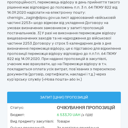
пропорційності, переможець відбору в день прийняття такого
рішення має відповідно до положень п.п. 3 п. 64 ПКМУ 822 від
14.09.2020 надіслати на електронну пошту:
chernigiv_zagin@dpsu.gov.ua лист адресований «військовій
частині 2253» шодо відмови від укладення Договору на
умовах визначених замовником у запиті пропозицій
постачальників. 3) У разі не виконання переможцем відбору
вищезазначених заходів та не надходження до військової
частини 2253 Договору у строк 5 календарних днів з дня
визначення переможця відбору, це є підставою для відхилення
пропозиції переможця відбору відповідно до п.п.1 п. 64 ПКМУ
822 від 14.09.2020. При наданні пропозицій в закупівлі,
учасник має врахувати, що на Переможця відбору в т.ч.
покладається оплата усіх витрат, пов’язаних з пересилкою
документів (договір, сертифікати, накладні і т.д.) через
кур’єрську службу («Нова пошта» або ін.)
ЗАПИТ (ЦІНИ) ПРОПОЗИЦІЙ
ОЧІКУВАННЯ ПРОПОЗИЦІЙ
Статус:
Бюджет:
6 533,70
UAH
(з ПДВ)
Вид предмету закупівлі:
Товари
Оцінка пропозицій:
За вартістю придбання