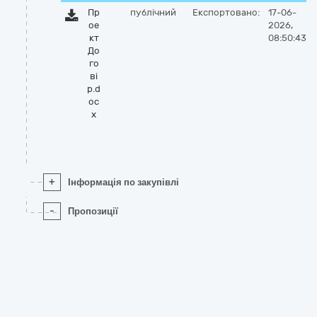
Пр
публічний
Експортовано:
17-06-
ое
2026,
кт
08:50:43
До
го
ві
р.d
oc
x
+
Інформація по закупівлі
-
Пропозиції