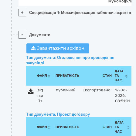
імуномодулят
+
Специфікація 1: Моксифлоксацин таблетки, вкриті пл
-
Документи
Завантажити архівом
Тип документа: Оголошення про проведення
закупівлі
ДАТА
ФАЙЛ
ПРИВАТНІСТЬ
СТАН
ТА
ЧАС
sig
публічний
Експортовано:
17-06-
n.p
2026,
7s
08:51:01
Тип документа: Проект договору
ДАТА
ФАЙЛ
ПРИВАТНІСТЬ
СТАН
ТА
ЧАС