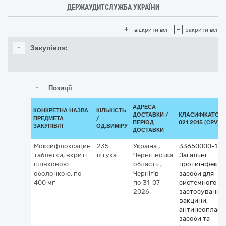
ДЕРЖАУДИТСЛУЖБА УКРАЇНИ
+
-
відкрити всі
закрити всі
-
Закупівля:
-
Позиції
АДРЕСА
КОНКРЕТНА НАЗВА
КІЛЬКІСТЬ
ДОСТАВКИ /
КЛАСИФІКАТОР 
ПРЕДМЕТА
/
ПЕРІОД
021:2015 (CPV)
ЗАКУПІВЛІ
ОД.ВИМІРУ
ДОСТАВКИ
Моксифлоксацин
235
Україна
,
33650000-1
таблетки, вкриті
штука
Чернігівська
Загальні
плівковою
область
,
протиінфекцій
оболонкою, по
Чернігів
засоби для
400 мг
по 31-07-
системного
2026
застосування,
вакцини,
антинеопласт
засоби та