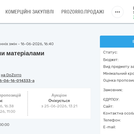
КОМЕРЦІЙНІ ЗАКУПІВЛІ
PROZORRO.ПРОДАЖІ
ніх змін - 16-06-2026, 16:40
ими матеріалами
Статус:
Бюджет:
Вид предмету за
Мінімальний кро
/
на DoZorro
Оцінка пропозиц
6-06-16-014333-a
Замовник:
 пропозицій
Аукціон
ЄДРПОУ:
ає
Очікується
6, 16:38
з
25-06-2026, 13:21
Сайт:
6, 11:00
Контактна особ
Телефон:
00:00
E-mail: