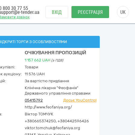
0 800 30 77 55
support@e-tender.ua
ВХІД
РЕЄСТРАЦІЯ
UK
Замовити дзвінок
ВІДКРИТІ ТОРГИ З ОСОБЛИВОСТЯМИ
ОЧІКУВАННЯ ПРОПОЗИЦІЙ
1 157 662
UAH
(з ПДВ)
купівлі:
Товари
к аукціону:
11 576 UAH
ій:
За вартістю придбання
Клінічна лікарня "Феофанія"
Державного управління справами
05415792
Досьє YouControl
http://www.feofaniya.org/
а:
Віктор ТОМЧУК
+380665374250, +380442596426
viktor.tomchuk@feofaniya.org
03143,
Україна
,
Київська