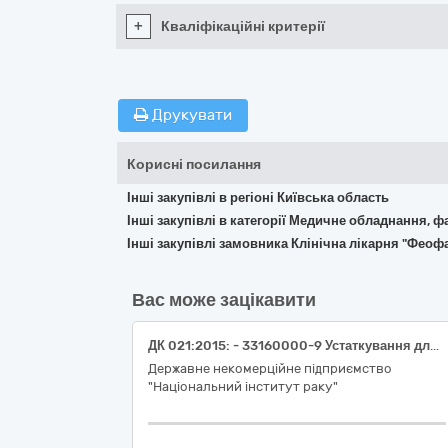
+
Кваліфікаційні критерії
Друкувати
Корисні посилання
Інші закупівлі в регіоні Київська область
Інші закупівлі в категорії Медичне обладнання, ф
Інші закупівлі замовника Клінічна лікарня "Фео
Вас може зацікавити
ДК 021:2015: - 33160000-9 Устаткування для операційних блоків (Троакар 12 мм з фіксацією, багаторазового використання, безпечний)
Державне некомерційне підприємство
"Національний інститут раку"