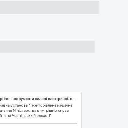
Хірургічні інструменти силові електричні, в комплекті (код ДК 021:2015: 33160000-9 Устаткування для операційних блоків) (код за НК 031:2024: Z12130503 – ДРИЛІ ДЛЯ ОРТОПЕДИЧНОЇ ХІРУРГІЇ; код за НК 024:2023: 37867 Насадка для хірургічної дрилі з живленням від акумуляторної батареї)
жавна установа "Територіальне медичне
днання Міністерства внутрішніх справ
їни по Чернігівській області"