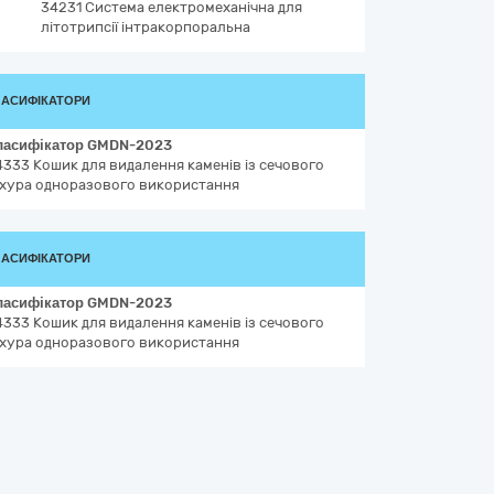
34231
Система електромеханічна для
літотрипсії інтракорпоральна
ЛАСИФІКАТОРИ
ласифікатор
GMDN-2023
4333
Кошик для видалення каменів із сечового
іхура одноразового використання
ЛАСИФІКАТОРИ
ласифікатор
GMDN-2023
4333
Кошик для видалення каменів із сечового
іхура одноразового використання