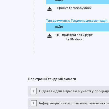
ФАЙЛ
Проєкт договору.docx
Тип документа: Тендерна документація
ФАЙЛ
ТД - пристрій для хірургі
ї з ВМ.docx
Електронні тендерні вимоги
+
Підстави для відмови в участі у процеду
+
Інформація про інші технічні, якісні та 