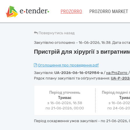
PROZORRO
PROZORRO MARKET
Повернутись назад
Закупівлю оголошено - 16-06-2026, 16:38. Дата остан
Пристрій для хірургії з витратн
Оголошення про проведення.pdf
Закупівля:
UA-2026-06-16-012984-a
/
на ProZorro
Рядок плану закупівлі та обґрунтування:
UA-P-202
Період уточнень
Період подачі
Триває
Трив
з 16-06-2026, 16:38
з 16-06-202
по 21-06-2026, 00:00
по 24-06-202
Період оскарження умов закупівлі - по
21-06-2026, 