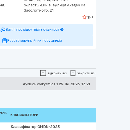
ня:
область,
м.Київ,
вулиця Академіка
Заболотного, 21
0
Витяг про відсутність судимості
Реєстр корупційних порушників
+
-
відкрити всі
закрити всі
Аукціон
очікується
з
25-06-2026, 13:21
2015
КЛАСИФІКАТОРИ
Класифікатор
GMDN-2023