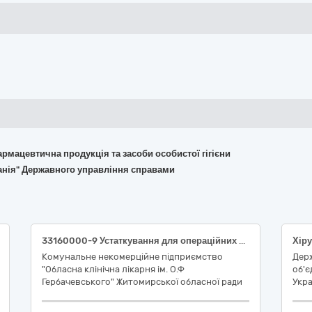
армацевтична продукція та засоби особистої гігієни
фанія" Державного управління справами
33160000-9 Устаткування для операційних блоків (Медична ендоскопічна система для малоінвазивних хірургічних втручань)
Комунальне некомерційне підприємство
Дер
"Обласна клінічна лікарня ім. О.Ф
об'є
Гербачевського" Житомирської обласної ради
Укра