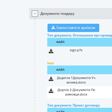
-
Документи тендеру
Завантажити архівом
Тип документа: Оголошення про провед
ФАЙЛ
sign.p7s
Інші
ФАЙЛ
Додаток 1 Документи Уч
асника.docx
Додток 2 Документи Пе
реможця.docx
Тип документа: Проект договору