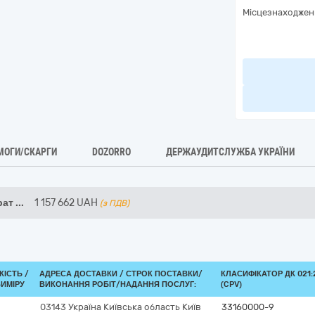
Місцезнаходжен
МОГИ/СКАРГИ
DOZORRO
ДЕРЖАУДИТСЛУЖБА УКРАЇНИ
рат
...
1 157 662
UAH
(з ПДВ)
КІСТЬ /
АДРЕСА ДОСТАВКИ /
СТРОК ПОСТАВКИ/
КЛАСИФІКАТОР ДК 021:
ВИМІРУ
ВИКОНАННЯ РОБІТ/НАДАННЯ ПОСЛУГ:
(CPV)
03143
Україна
Київська область
Київ
33160000-9