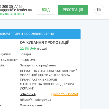
0 800 30 77 55
support@e-tender.ua
ВХІД
РЕЄСТРАЦІЯ
UK
Замовити дзвінок
ВІДКРИТІ ТОРГИ З ОСОБЛИВОСТЯМИ
ОЧІКУВАННЯ ПРОПОЗИЦІЙ
22 110
UAH
(з ПДВ)
купівлі:
Товари
к аукціону:
110,55 UAH
ій:
За вартістю придбання
ДЕРЖАВНА УСТАНОВА "ХАРКІВСЬКИЙ
ОБЛАСНИЙ ЦЕНТР КОНТРОЛЮ ТА
ПРОФІЛАКТИКИ ХВОРОБ
МІНІСТЕРСТВА ОХОРОНИ ЗДОРОВ'Я
УКРАЇНИ"
38493324
Досьє YouControl
https://kh.cdc.gov.ua
а:
Ольга Карпенко