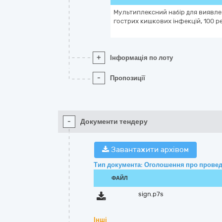
Мультиплексний набір для виявл
гострих кишкових інфекцій, 100 р
+
Інформація по лоту
-
Пропозиції
-
Документи тендеру
Завантажити архівом
Тип документа: Оголошення про провед
ФАЙЛ
sign.p7s
Інші