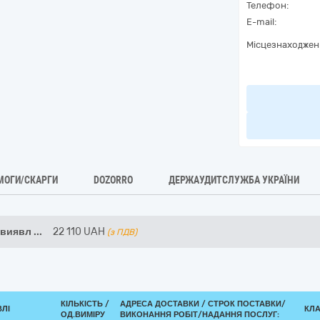
Телефон:
E-mail:
Місцезнаходжен
МОГИ/СКАРГИ
DOZORRO
ДЕРЖАУДИТСЛУЖБА УКРАЇНИ
 виявл
...
22 110
UAH
(з ПДВ)
КІЛЬКІСТЬ /
АДРЕСА ДОСТАВКИ /
СТРОК ПОСТАВКИ/
ВЛІ
КЛА
ОД.ВИМІРУ
ВИКОНАННЯ РОБІТ/НАДАННЯ ПОСЛУГ: