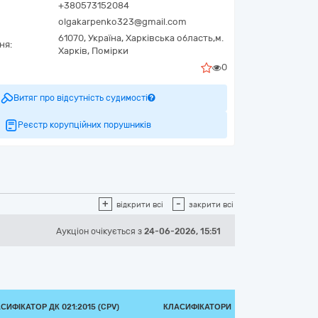
+380573152084
olgakarpenko323@gmail.com
61070,
Україна
,
Харківська область,
м.
ня:
Харків,
Помірки
0
Витяг про відсутність судимості
Реєстр корупційних порушників
+
-
відкрити всі
закрити всі
Аукціон
очікується
з
24-06-2026, 15:51
СИФІКАТОР ДК 021:2015 (CPV)
КЛАСИФІКАТОРИ