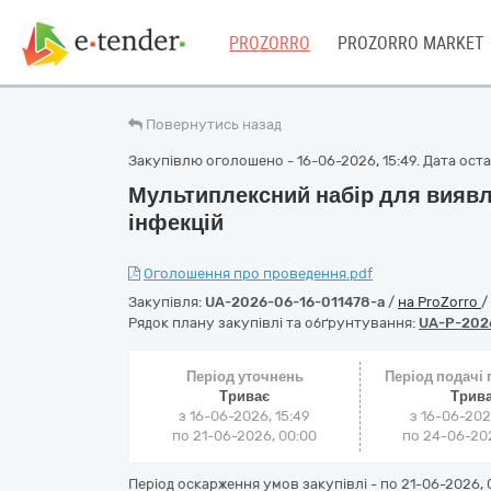
PROZORRO
PROZORRO MARKET
Повернутись назад
Закупівлю оголошено - 16-06-2026, 15:49. Дата остан
Мультиплексний набір для виявл
інфекцій
Оголошення про проведення.pdf
Закупівля:
UA-2026-06-16-011478-a
/
на ProZorro
/
Рядок плану закупівлі та обґрунтування:
UA-P-202
Період уточнень
Період подачі
Триває
Трив
з 16-06-2026, 15:49
з 16-06-202
по 21-06-2026, 00:00
по 24-06-202
Період оскарження умов закупівлі - по
21-06-2026, 