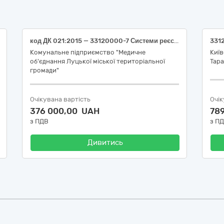
код ДК 021:2015 — 33120000-7 Системи реєстрації медичної інформації та дослідне обладнання (код НК 024:2023: 35148- лампа щілинна офтальмологічна оглядова / код НК 031:2024: Z12120108-ЩІЛИННІ ЛАМПИ; код НК 024:2023 46786 – прямий офтальмоскоп, з батарейним живленням / код НК 031:2024 Z1212012001 ОБЛАДНАННЯ ДЛЯ ОЦІНКИ ФУНКЦІЇ ЗОРУ)
Комунальне підприємство "Медичне
Київ
об'єднання Луцької міської територіальної
Тар
громади"
Очікувана вартість
Очік
376 000,00 UAH
78
з ПДВ
з П
Дивитись