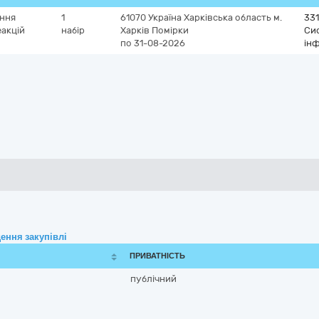
ення
1
61070
Україна
Харківська область
м.
33
еакцій
набір
Харків
Помірки
Сис
по 31-08-2026
інф
ення закупівлі
ПРИВАТНІСТЬ
публічний