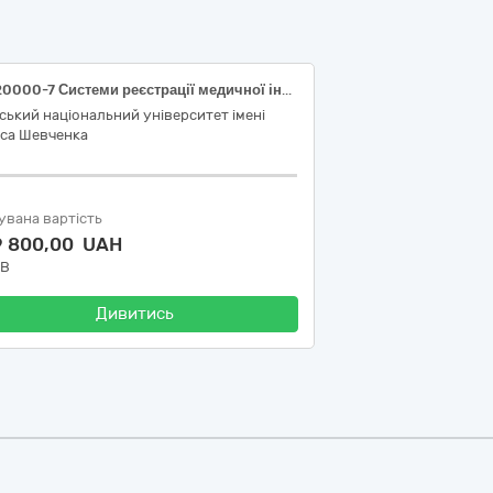
33120000-7 Системи реєстрації медичної інформації та дослідне обладнання
ський національний університет імені
аса Шевченка
увана вартість
9 800,00 UAH
ДВ
Дивитись