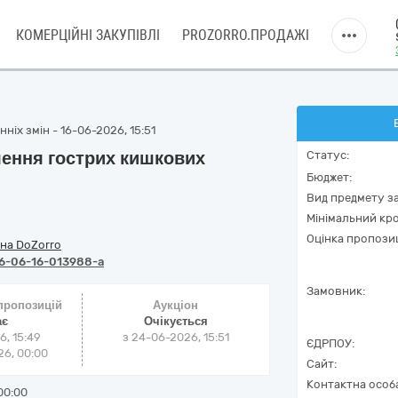
КОМЕРЦІЙНІ ЗАКУПІВЛІ
PROZORRO.ПРОДАЖІ
ніх змін - 16-06-2026, 15:51
ення гострих кишкових
Статус:
Бюджет:
Вид предмету за
Мінімальний кро
Оцінка пропозиц
на DoZorro
6-06-16-013988-a
Замовник:
 пропозицій
Аукціон
ає
Очікується
6, 15:49
з
24-06-2026, 15:51
ЄДРПОУ:
6, 00:00
Сайт:
Контактна особ
00:00