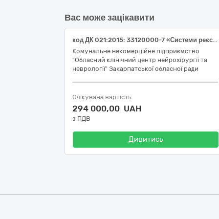
Вас може зацікавити
код ДК 021:2015: 33120000-7 «Системи реєстрації медичної інформації та дослідне обладнання» (3 лоти) (Лот 1 «Витратні матеріали для монітора Mindray uMEC12», Лот 2 «Витратні матеріали для монітора Axcent СETUS х12», Лот 3: Датчик інвазивного артеріального тиску (ІВР) – 80 штук) (код НК 031:2024: C900301 «ДАТЧИКИ ПУЛЬСОКСИМЕТРА», Z12039080 «РІЗНІ ІНСТРУМЕНТИ ДЛЯ ПІДТРИМКИ І МОНІТОРИНГУ ОСНОВНИХ ПОКАЗНИКІВ ЖИТТЄДІЯЛЬНОСТІ – АПАРАТНІ АКСЕСУАРИ», Z120302 «ІНСТРУМЕНТИ ДЛЯ МОНІТОРИНГУ ОСНОВНИХ ПОКАЗНИКІВ ЖИТТЄДІЯЛЬНОСТІ», Z12030203 «ІНСТРУМЕНТИ МОНІТОРИНГУ АРТЕРІАЛЬНОГО ТИСКУ»)
Комунальне некомерційне підприємство
"Обласний клінічний центр нейрохірургії та
неврології" Закарпатської обласної ради
Очікувана вартість
294 000,00 UAH
з ПДВ
Дивитись