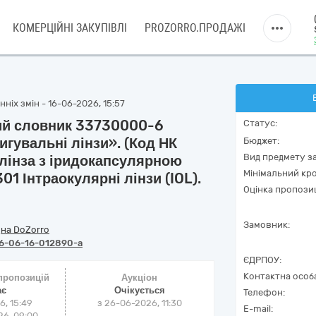
КОМЕРЦІЙНІ ЗАКУПІВЛІ
PROZORRO.ПРОДАЖІ
ніх змін - 16-06-2026, 15:57
ний словник 33730000-6
Статус:
гувальні лінзи». (Код НК
Бюджет:
Вид предмету за
 лінза з іридокапсулярною
Мінімальний кро
01 Інтраокулярні лінзи (IOL).
Оцінка пропозиц
Замовник:
/
на DoZorro
6-06-16-012890-a
ЄДРПОУ:
Контактна особ
 пропозицій
Аукціон
ає
Очікується
Телефон:
6, 15:49
з
26-06-2026, 11:30
E-mail:
6, 09:00