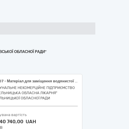
ВСЬКОЇ ОБЛАСНОЇ РАДИ"
35907 - Матеріал для заміщення водянистої вологи/рідини склоподібного тіла ока інтраопераційний (Q020303 – Офтальмологія, в’язкоеластичні рідини); 35907 - Матеріал для заміщення водянистої вологи/рідини склоподібного тіла ока інтраопераційний (Q020303 – Офтальмологія, в’язкоеластичні рідини); 35907 - Матеріал для заміщення водянистої вологи/рідини склоподібного тіла ока інтраопераційний (Q020303 – Офтальмологія, в’язкоеластичні рідини); 36586 –Офтальмологічна помпа для іригації/аспірації (Q020601 – Набори для факоемульсифікації); 37207 – Рідина для іригації під час проведення хірургічної/медичної процедури (Q02030203 – Збалансовані сольові розчини для офтальмохірургії); 46738 – Офтальмологічний ніж одноразового застосування відновлений (Q02010103 – Офтальмологічні калібровані мікроножі, фако (верхня заточка, дві ріжучі кромки, шліфований)); 46738 – Офтальмологічний ніж одноразового застосування відновлений (Q02010103 – Офтальмологічні калібровані мікроножі, фако (верхня заточка, дві ріжучі кромки, шліфований)); 46738 – Офтальмологічний ніж одноразового застосування відновлений (Q02010103 – Офтальмологічні калібровані мікроножі, фако (верхня заточка, дві ріжучі кромки, шліфований)); 16069 – Інтраокулярна лінза з ірідокапсулярною фіксацією (P0301–Інтраокулярні лінзи (IOL)); 47726 – Картридж для введення інтраокулярної лінзи (V01– Різальні пристрої, одноразові); 16069 – Інтраокулярна лінза з ірідокапсулярною фіксацією (P0301–Інтраокулярні лінзи (IOL)); 46697 – Хірургічне офтальмологічне простирадло (T020102 – Спеціальні простирадла для хірургії); 45180 – Очний барвник (Q02030206 – Розчини для змащування ока)
УНАЛЬНЕ НЕКОМЕРЦІЙНЕ ПІДПРИЄМСТВО
ЕЛЬНИЦЬКА ОБЛАСНА ЛІКАРНЯ"
ЛЬНИЦЬКОЇ ОБЛАСНОЇ РАДИ
увана вартість
040 740,00 UAH
ДВ