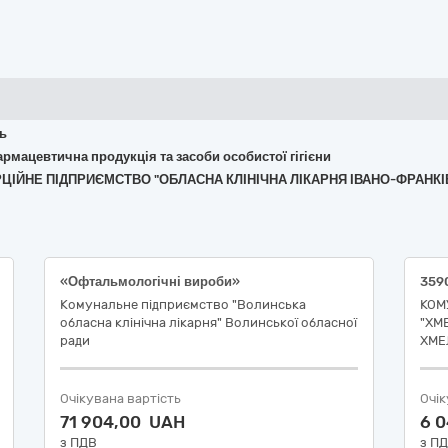
ть
армацевтична продукція та засоби особистої гігієни
ЕРЦІЙНЕ ПІДПРИЄМСТВО "ОБЛАСНА КЛІНІЧНА ЛІКАРНЯ ІВАНО-ФРАНКІ
«Офтальмологічні вироби»
Комунальне підприємство "Волинська
КОМ
обласна клінічна лікарня" Волинської обласної
"ХМ
ради
ХМЕ
Очікувана вартість
Очік
71 904,00 UAH
6 
з ПДВ
з П