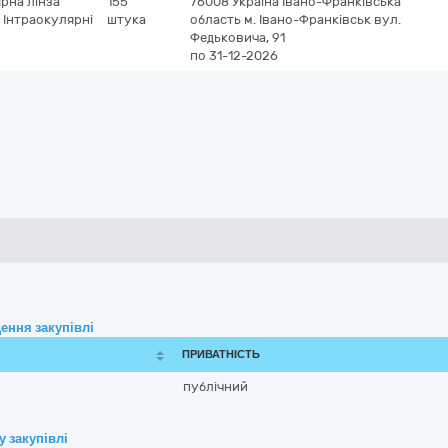
рна лінза
155
76008
Україна
Івано-Франківська
1 Інтраокулярні
штука
область
м. Івано-Франківськ
вул.
Федьковича, 91
по 31-12-2026
ення закупівлі
ПРИВАТНІСТЬ
публічний
 закупівлі