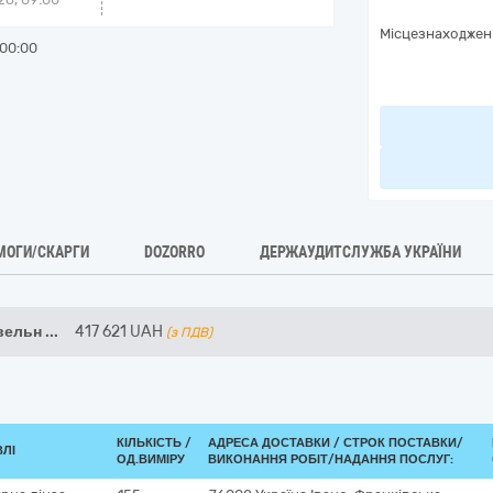
Місцезнаходжен
00:00
МОГИ/СКАРГИ
DOZORRO
ДЕРЖАУДИТСЛУЖБА УКРАЇНИ
івельн
...
417 621
UAH
(з ПДВ)
КІЛЬКІСТЬ /
АДРЕСА ДОСТАВКИ /
СТРОК ПОСТАВКИ/
ВЛІ
ОД.ВИМІРУ
ВИКОНАННЯ РОБІТ/НАДАННЯ ПОСЛУГ: