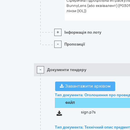
Сферична гідрофільна інтраокуля
BunnyLens (або еквівалент) (P030
лінзи (IOL))
+
Інформація по лоту
-
Пропозиції
-
Документи тендеру
Завантажити архівом
Тип документа: Оголошення про провед
ФАЙЛ
sign.p7s
Тип документа: Технічний опис предмету