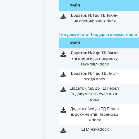
ФАЙЛ
Додаток №1 до ТД Техніч
на специфікація.docx
Тип документа: Тендерна документація
ФАЙЛ
Додаток №2 до ТД Загал
ьні вимоги до предмету
закупівлі.docx
Додаток №4 до ТД Лист-
згода.docx
Додаток №5 до ТД Перел
ік документів Учасника.
docx
Додаток №6 до ТД Перел
ік документів Переможц
я.docx
ТД (лінзи).docx