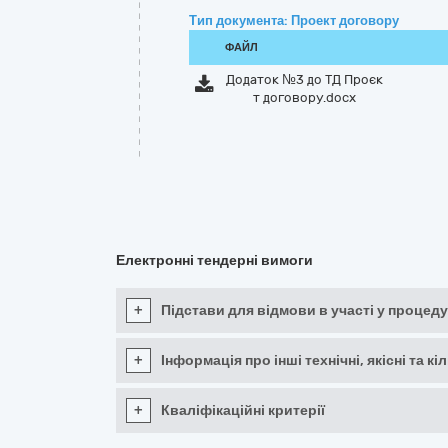
Тип документа: Проект договору
ФАЙЛ
Додаток №3 до ТД Проєк
т договору.docx
Електронні тендерні вимоги
+
Підстави для відмови в участі у процеду
+
Інформація про інші технічні, якісні та 
+
Кваліфікаційні критерії