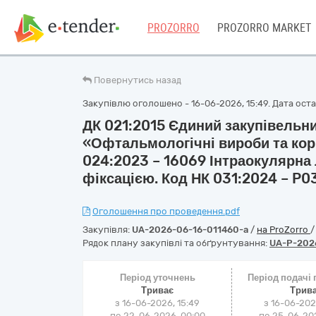
PROZORRO
PROZORRO MARKET
Повернутись назад
Закупівлю оголошено - 16-06-2026, 15:49. Дата остан
ДК 021:2015 Єдиний закупівель
«Офтальмологічні вироби та кори
024:2023 – 16069 Інтраокулярна
фіксацією. Код НК 031:2024 – P03
Оголошення про проведення.pdf
Закупівля:
UA-2026-06-16-011460-a
/
на ProZorro
Рядок плану закупівлі та обґрунтування:
UA-P-202
Період уточнень
Період подачі
Триває
Трив
з 16-06-2026, 15:49
з 16-06-202
по 22-06-2026, 00:00
по 25-06-202