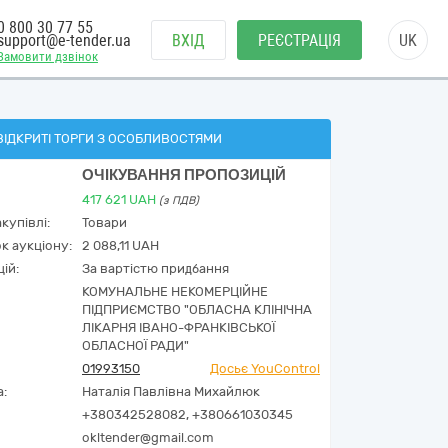
0 800 30 77 55
support@e-tender.ua
ВХІД
РЕЄСТРАЦІЯ
UK
Замовити дзвінок
ВІДКРИТІ ТОРГИ З ОСОБЛИВОСТЯМИ
ОЧІКУВАННЯ ПРОПОЗИЦІЙ
417 621
UAH
(з ПДВ)
купівлі:
Товари
к аукціону:
2 088,11 UAH
ій:
За вартістю придбання
КОМУНАЛЬНЕ НЕКОМЕРЦІЙНЕ
ПІДПРИЄМСТВО "ОБЛАСНА КЛІНІЧНА
ЛІКАРНЯ ІВАНО-ФРАНКІВСЬКОЇ
ОБЛАСНОЇ РАДИ"
01993150
Досьє YouControl
а:
Наталія Павлівна Михайлюк
+380342528082, +380661030345
okltender@gmail.com