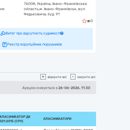
76008,
Україна
,
Івано-Франківська
ня:
область,
м. Івано-Франківськ,
вул.
Федьковича, буд. 91
0
Витяг про відсутність судимості
Реєстр корупційних порушників
+
-
відкрити всі
закрити всі
Аукціон
очікується
з
26-06-2026, 11:30
КЛАСИФІКАТОР ДК
КЛАСИФІКАТОРИ
021:2015 (CPV)