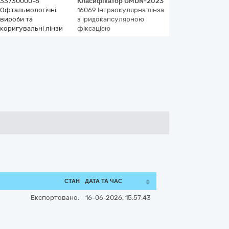
33730000-6
Класифікатор
GMDN-2023
Офтальмологічні
16069
Інтраокулярна лінза
вироби та
з іридокапсулярною
коригувальні лінзи
фіксацією
СТАН
ДАТА ТА ЧАС
Експортовано:
16-06-2026, 15:57:43