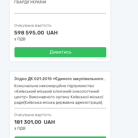
ГВАРДІЇ УКРАЇНИ
Очікувана вартість
598 595,00 UAH
з ПДВ
Дивитись
Згідно ДК 021:2015 «Єдиного закупівельного словника» за кодом 33600000-6 «Фармацевтична продукція» (33690000-3 «Лікарські засоби різні» - 33694000-1 «Діагностичні засоби»: МНН - Індоціанін зелений (Indocyanine green)).
Комунальне некомерційне підприємство
«Київський міський клінічний онкологічний
центр» Виконавчого органу Київської міської
ради(Київська міська державна адміністрація).
Очікувана вартість
181 301,00 UAH
з ПДВ