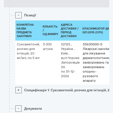
-
Позиції
КОНКРЕТНА
АДРЕСА
КІЛЬКІСТЬ
НАЗВА
ДОСТАВКИ /
КЛАСИФІКАТОР ДК
/
ПРЕДМЕТА
ПЕРІОД
021:2015 (CPV)
ОД.ВИМІРУ
ЗАКУПІВЛІ
ДОСТАВКИ
Суксаметоній,
3 000
02125
,
33630000-5
розчин для
штука
Україна
,
Лікарські засоби
ін'єкцій, 20
Київ
,
для лікування
мг/мл, по 5 мл
вул.Чорних
дерматологічних
Запорожців
захворювань та
26
захворювань
по 31-12-
опорно-
2026
рухового
апарату
+
Специфікація 1: Суксаметоній, розчин для ін'єкцій, 20
-
Документи