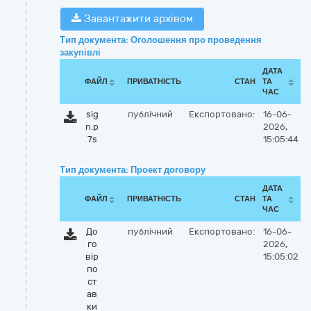
Завантажити архівом
Тип документа: Оголошення про проведення
закупівлі
ДАТА
ФАЙЛ
ПРИВАТНІСТЬ
СТАН
ТА
ЧАС
sig
публічний
Експортовано:
16-06-
n.p
2026,
7s
15:05:44
Тип документа: Проект договору
ДАТА
ФАЙЛ
ПРИВАТНІСТЬ
СТАН
ТА
ЧАС
До
публічний
Експортовано:
16-06-
го
2026,
вір
15:05:02
по
ст
ав
ки