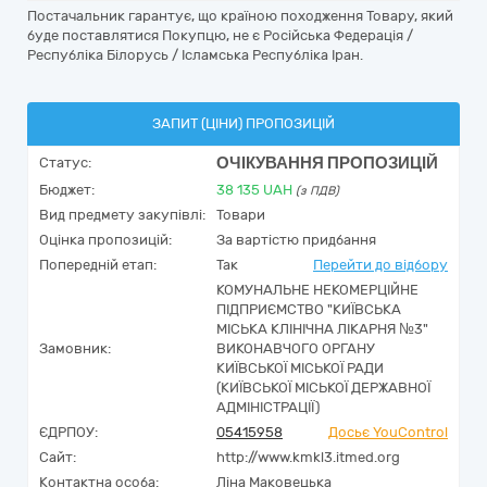
Постачальник гарантує, що країною походження Товару, який
буде поставлятися Покупцю, не є Російська Федерація /
Республіка Білорусь / Ісламська Республіка Іран.
ЗАПИТ (ЦІНИ) ПРОПОЗИЦІЙ
ОЧІКУВАННЯ ПРОПОЗИЦІЙ
Статус:
Бюджет:
38 135
UAH
(з ПДВ)
Вид предмету закупівлі:
Товари
Оцінка пропозицій:
За вартістю придбання
Попередній етап:
Так
Перейти до відбору
КОМУНАЛЬНЕ НЕКОМЕРЦІЙНЕ
ПІДПРИЄМСТВО "КИЇВСЬКА
МІСЬКА КЛІНІЧНА ЛІКАРНЯ №3"
Замовник:
ВИКОНАВЧОГО ОРГАНУ
КИЇВСЬКОЇ МІСЬКОЇ РАДИ
(КИЇВСЬКОЇ МІСЬКОЇ ДЕРЖАВНОЇ
АДМІНІСТРАЦІЇ)
ЄДРПОУ:
05415958
Досьє YouControl
Сайт:
http://www.kmkl3.itmed.org
Контактна особа:
Ліна Маковецька