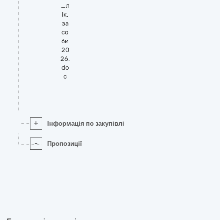
_л
ік.
за
со
би
20
26.
do
c
+
Інформація по закупівлі
-
Пропозиції