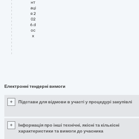
нт
аці
я 2
02
6.d
oc
x
Електронні тендерні вимоги
+
Підстави для відмови в участі у процедурі закупівлі
+
Інформація про інші технічні, якісні та кількісні
характеристики та вимоги до учасника