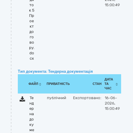
то
15:00:49
к 5
Пр
ое
кт
до
го
во
ру.
do
cx
Тип документа: Тендерна документація
ДАТА
ФАЙЛ
ПРИВАТНІСТЬ
СТАН
ТА
ЧАС
Те
публічний
Експортовано:
16-06-
нд
2026,
ер
15:00:49
на
до
ку
ме