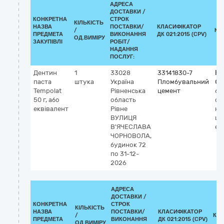
АДРЕСА
ДОСТАВКИ /
КОНКРЕТНА
СТРОК
КІЛЬКІСТЬ
НАЗВА
ПОСТАВКИ/
КЛАСИФІКАТОР
/
КЛ
ПРЕДМЕТА
ВИКОНАННЯ
ДК 021:2015 (CPV)
ОД.ВИМІРУ
ЗАКУПІВЛІ
РОБІТ/
НАДАННЯ
ПОСЛУГ:
Дентин
1
33028
33141830-7
Кл
паста
штука
Україна
Пломбувальний
GM
Tempolat
Рівненська
цемент
62
50 г, або
область
ст
еквівалент
Рівне
на
ВУЛИЦЯ
ци
В'ЯЧЕСЛАВА
ев
ЧОРНОВОЛА,
будинок 72
по 31-12-
2026
АДРЕСА
ДОСТАВКИ /
КОНКРЕТНА
СТРОК
КІЛЬКІСТЬ
НАЗВА
ПОСТАВКИ/
КЛАСИФІКАТОР
/
КЛ
ПРЕДМЕТА
ВИКОНАННЯ
ДК 021:2015 (CPV)
ОД.ВИМІРУ