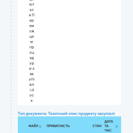
ют
ьс
я П
ер
ем
ож
це
м
пр
оц
ед
ур
и з
ак
упі
вл
і.d
oc
x
Тип документа: Технічний опис предмету закупівлі
ДАТА
ФАЙЛ
ПРИВАТНІСТЬ
СТАН
ТА
ЧАС