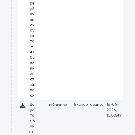
ре
дб
ач
ен
их
пу
нк
то
м
47
Ос
об
ли
во
ст
ей.
do
cx
До
публічний
Експортовано:
16-06-
да
2026,
то
15:00:49
к 6
Ли
ст-