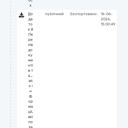
oc
x
До
публічний
Експортовано:
16-06-
да
2026,
то
15:00:49
к 8
Пе
ре
лік
до
ку
ме
нті
в т
а_
аб
о і
н
ф
ор
ма
ції,
які
по
да