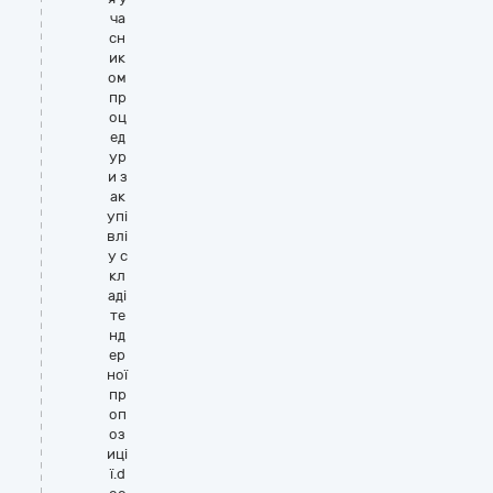
ча
сн
ик
ом
пр
оц
ед
ур
и з
ак
упі
влі
у с
кл
аді
те
нд
ер
ної
пр
оп
оз
иці
ї.d