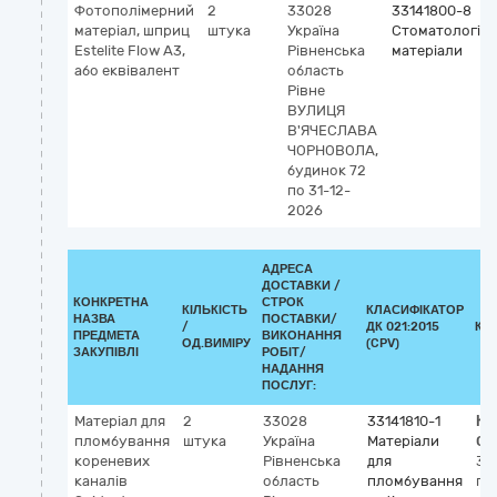
Фотополімерний
2
33028
33141800-8
матеріал, шприц
штука
Україна
Стоматологічн
Estelite Flow А3,
Рівненська
матеріали
або еквівалент
область
Рівне
ВУЛИЦЯ
В'ЯЧЕСЛАВА
ЧОРНОВОЛА,
будинок 72
по 31-12-
2026
АДРЕСА
ДОСТАВКИ /
КОНКРЕТНА
СТРОК
КІЛЬКІСТЬ
КЛАСИФІКАТОР
НАЗВА
ПОСТАВКИ/
/
ДК 021:2015
КЛ
ПРЕДМЕТА
ВИКОНАННЯ
ОД.ВИМІРУ
(CPV)
ЗАКУПІВЛІ
РОБІТ/
НАДАННЯ
ПОСЛУГ:
Матеріал для
2
33028
33141810-1
Кл
пломбування
штука
Україна
Матеріали
GM
кореневих
Рівненська
для
36
каналів
область
пломбування
пл