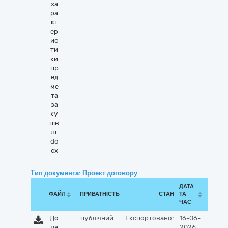
ха
ра
кт
ер
ис
ти
ки
пр
ед
ме
та
за
ку
пів
лі.
do
cx
Тип документа: Проект договору
ДАТА
ФАЙЛ
ПРИВАТНІСТЬ
СТАН
ТА
ЧАС
До
публічний
Експортовано:
16-06-
да
2026,