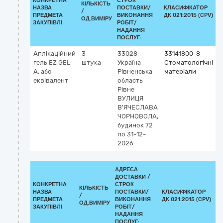
КОНКРЕТНА
СТРОК
КІЛЬКІСТЬ
НАЗВА
ПОСТАВКИ/
КЛАСИФІКАТОР
/
К
ПРЕДМЕТА
ВИКОНАННЯ
ДК 021:2015 (CPV)
ОД.ВИМІРУ
ЗАКУПІВЛІ
РОБІТ/
НАДАННЯ
ПОСЛУГ:
Аплікаційний
3
33028
33141800-8
К
гель EZ GEL-
штука
Україна
Стоматологічні
A, або
Рівненська
матеріали
1
еквівалент
область
Н
Рівне
з
ВУЛИЦЯ
г
В'ЯЧЕСЛАВА
ЧОРНОВОЛА,
будинок 72
по 31-12-
2026
АДРЕСА
ДОСТАВКИ /
КОНКРЕТНА
СТРОК
КІЛЬКІСТЬ
НАЗВА
ПОСТАВКИ/
КЛАСИФІКАТОР
/
К
ПРЕДМЕТА
ВИКОНАННЯ
ДК 021:2015 (CPV)
ОД.ВИМІРУ
ЗАКУПІВЛІ
РОБІТ/
НАДАННЯ
ПОСЛУГ: