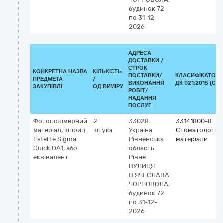
будинок 72
по 31-12-
2026
АДРЕСА
ДОСТАВКИ /
СТРОК
КОНКРЕТНА НАЗВА
КІЛЬКІСТЬ
ПОСТАВКИ/
КЛАСИФІКАТОР
ПРЕДМЕТА
/
ВИКОНАННЯ
ДК 021:2015 (CPV
ЗАКУПІВЛІ
ОД.ВИМІРУ
РОБІТ/
НАДАННЯ
ПОСЛУГ:
Фотополімерний
2
33028
33141800-8
матеріал, шприц
штука
Україна
Стоматологічн
Estelite Sigma
Рівненська
матеріали
Quick ОА1, або
область
еквівалент
Рівне
ВУЛИЦЯ
В'ЯЧЕСЛАВА
ЧОРНОВОЛА,
будинок 72
по 31-12-
2026