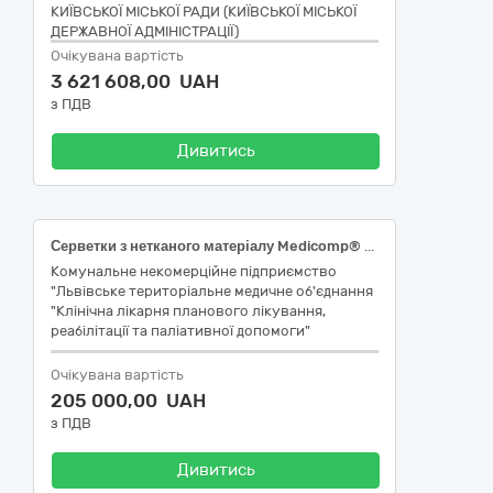
КИЇВСЬКОЇ МІСЬКОЇ РАДИ (КИЇВСЬКОЇ МІСЬКОЇ
ДЕРЖАВНОЇ АДМІНІСТРАЦІЇ)
Очікувана вартість
3 621 608,00 UAH
з ПДВ
Дивитись
Серветки з нетканого матеріалу Medicomp® 10см х 10см 2x100шт (або еквівалент),НК 024:2023: 48131 — Серветка неткана стерильна, НК 031:2024 M0202010101 НЕТКАНІ СКЛАДЕНІ МАРЛЕВІ ВИРОБИ, БЕЗ РЕНТГЕНОКОНТРАСТНОЇ СМУЖКИ, СТЕРИЛЬНІ; Суперабсорбуючі пов'язки RespoSorb® Super 10см х 10см 10шт(або еквівалент),НК 024:2023: 46854 — Стерильна пов'язка на рану, що не прилипає, абсорбент, НК 031:2024-H9001 — Пов'язки для швів; Суперабсорбуючі пов'язки RespoSorb® Super 10см х 20см 10шт(або еквівалент),НК 024:2023: 46854 — Стерильна пов'язка на рану, що не прилипає, абсорбент,НК 031:2024-H9001 — Пов'язки для швів; Пов’язка атравматична мазева Grassolind® Neutral 10см х 20см 30шт(або еквівалент),НК 024:2023: 46855 — Пов'язка на рану, що не прилипає, проникна,НК 031:2024-H9001 — Пов'язки для швів; Вологі гігієнічні серветки MoliCare® Skin 50шт(або еквівалент),НК 024:2023: 61694 — Серветка для очищення шкіри нестерильна,НК 031:2024 - M040412 Перев'язувальні матеріали, що містять антисептик; Очищуюча піна MoliCare® Skin 400мл(або еквівалент),НК 024:2023: 46206 — Захисний зволожувальний засіб для шкіри, НК 031:2024 код А108002 Захисні креми/гелі для перистомної шкіри.
Комунальне некомерційне підприємство
"Львівське територіальне медичне об'єднання
"Клінічна лікарня планового лікування,
реабілітації та паліативної допомоги"
Очікувана вартість
205 000,00 UAH
з ПДВ
Дивитись