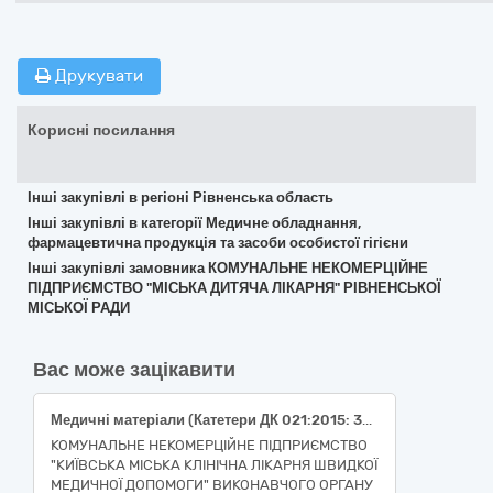
Друкувати
Корисні посилання
Інші закупівлі в регіоні Рівненська область
Інші закупівлі в категорії Медичне обладнання,
фармацевтична продукція та засоби особистої гігієни
Інші закупівлі замовника КОМУНАЛЬНЕ НЕКОМЕРЦІЙНЕ
ПІДПРИЄМСТВО "МІСЬКА ДИТЯЧА ЛІКАРНЯ" РІВНЕНСЬКОЇ
МІСЬКОЇ РАДИ
Вас може зацікавити
Медичні матеріали (Катетери ДК 021:2015: 33141200-2 (НК 024:2023 код 58174 – Катетер балонний для тробектомії (НК 031:2024: C019002 Пристрої для серцево-судинної системи катетери для емболектомії)); Дренажі ДК 021:2015: 33141640-8 (НК 024:2023 код 36787 – Система грудного всмоктування (НК 031:2024: A0601 Пристрої для введення, збору й заготівлі хірургічні дренажні системи)); Медичні матеріали нехімічні та гематологічні одноразового застосування ДК 021:2015: 33141000-0 (НК 024:2023 код 47783 – Простирадло хірургічне загального призначення, одноразового використання, стерильне (НК 031:2024: M040412 Перев’язувальні матеріали, що містять антисептик)))
КОМУНАЛЬНЕ НЕКОМЕРЦІЙНЕ ПІДПРИЄМСТВО
"КИЇВСЬКА МІСЬКА КЛІНІЧНА ЛІКАРНЯ ШВИДКОЇ
МЕДИЧНОЇ ДОПОМОГИ" ВИКОНАВЧОГО ОРГАНУ