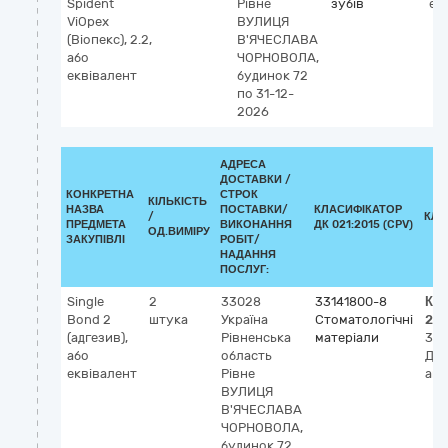
Spident
Рівне
зубів
ен
ViOpex
ВУЛИЦЯ
(Віопекс), 2.2,
В'ЯЧЕСЛАВА
або
ЧОРНОВОЛА,
еквівалент
будинок 72
по 31-12-
2026
АДРЕСА
ДОСТАВКИ /
КОНКРЕТНА
СТРОК
КІЛЬКІСТЬ
НАЗВА
ПОСТАВКИ/
КЛАСИФІКАТОР
/
КЛА
ПРЕДМЕТА
ВИКОНАННЯ
ДК 021:2015 (CPV)
ОД.ВИМІРУ
ЗАКУПІВЛІ
РОБІТ/
НАДАННЯ
ПОСЛУГ:
Single
2
33028
33141800-8
Кла
Bond 2
штука
Україна
Стоматологічні
20
(адгезив),
Рівненська
матеріали
34
або
область
Ден
еквівалент
Рівне
аге
ВУЛИЦЯ
В'ЯЧЕСЛАВА
ЧОРНОВОЛА,
будинок 72