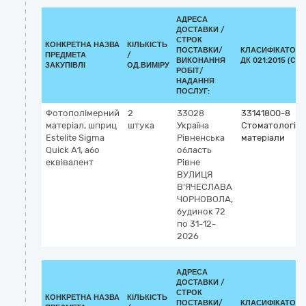
АДРЕСА
ДОСТАВКИ /
СТРОК
КОНКРЕТНА НАЗВА
КІЛЬКІСТЬ
ПОСТАВКИ/
КЛАСИФІКАТОР
ПРЕДМЕТА
/
ВИКОНАННЯ
ДК 021:2015 (CPV
ЗАКУПІВЛІ
ОД.ВИМІРУ
РОБІТ/
НАДАННЯ
ПОСЛУГ:
Фотополімерний
2
33028
33141800-8
матеріал, шприц
штука
Україна
Стоматологічн
Estelite Sigma
Рівненська
матеріали
Quick А1, або
область
еквівалент
Рівне
ВУЛИЦЯ
В'ЯЧЕСЛАВА
ЧОРНОВОЛА,
будинок 72
по 31-12-
2026
АДРЕСА
ДОСТАВКИ /
СТРОК
КОНКРЕТНА НАЗВА
КІЛЬКІСТЬ
ПОСТАВКИ/
КЛАСИФІКАТОР