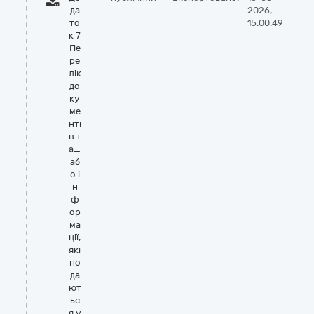
да
2026,
то
15:00:49
к 7
Пе
ре
лік
до
ку
ме
нті
в т
а_
аб
о і
н
ф
ор
ма
ції,
які
по
да
ют
ьс
я у