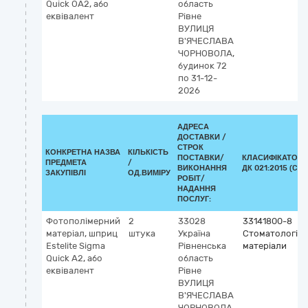
Quick ОА2, або
область
еквівалент
Рівне
ВУЛИЦЯ
В'ЯЧЕСЛАВА
ЧОРНОВОЛА,
будинок 72
по 31-12-
2026
АДРЕСА
ДОСТАВКИ /
СТРОК
КОНКРЕТНА НАЗВА
КІЛЬКІСТЬ
ПОСТАВКИ/
КЛАСИФІКАТОР
ПРЕДМЕТА
/
ВИКОНАННЯ
ДК 021:2015 (CPV
ЗАКУПІВЛІ
ОД.ВИМІРУ
РОБІТ/
НАДАННЯ
ПОСЛУГ:
Фотополімерний
2
33028
33141800-8
матеріал, шприц
штука
Україна
Стоматологічн
Estelite Sigma
Рівненська
матеріали
Quick А2, або
область
еквівалент
Рівне
ВУЛИЦЯ
В'ЯЧЕСЛАВА
ЧОРНОВОЛА,