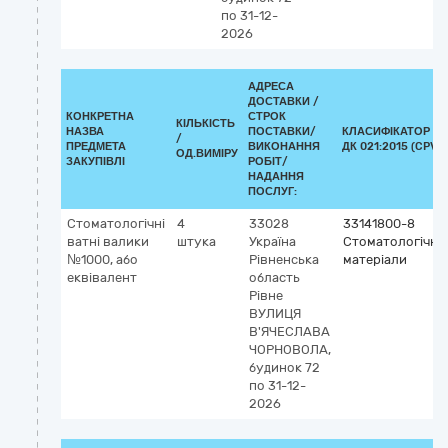
по 31-12-
2026
АДРЕСА
ДОСТАВКИ /
КОНКРЕТНА
СТРОК
КІЛЬКІСТЬ
НАЗВА
ПОСТАВКИ/
КЛАСИФІКАТОР
/
ПРЕДМЕТА
ВИКОНАННЯ
ДК 021:2015 (CPV)
ОД.ВИМІРУ
ЗАКУПІВЛІ
РОБІТ/
НАДАННЯ
ПОСЛУГ:
Стоматологічні
4
33028
33141800-8
ватні валики
штука
Україна
Стоматологічні
№1000, або
Рівненська
матеріали
еквівалент
область
Рівне
ВУЛИЦЯ
В'ЯЧЕСЛАВА
ЧОРНОВОЛА,
будинок 72
по 31-12-
2026