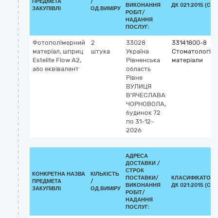
ПРЕДМЕТА
/
ВИКОНАННЯ
ДК 021:2015 (CPV
ЗАКУПІВЛІ
ОД.ВИМІРУ
РОБІТ/
НАДАННЯ
ПОСЛУГ:
Фотополімерний
2
33028
33141800-8
матеріал, шприц
штука
Україна
Стоматологічн
Estelite Flow А2,
Рівненська
матеріали
або еквівалент
область
Рівне
ВУЛИЦЯ
В'ЯЧЕСЛАВА
ЧОРНОВОЛА,
будинок 72
по 31-12-
2026
АДРЕСА
ДОСТАВКИ /
СТРОК
КОНКРЕТНА НАЗВА
КІЛЬКІСТЬ
ПОСТАВКИ/
КЛАСИФІКАТОР
ПРЕДМЕТА
/
ВИКОНАННЯ
ДК 021:2015 (CPV
ЗАКУПІВЛІ
ОД.ВИМІРУ
РОБІТ/
НАДАННЯ
ПОСЛУГ: