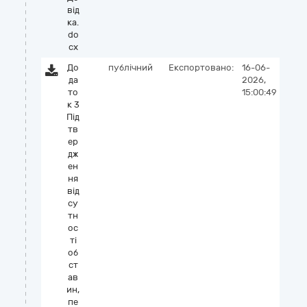
від
ка.
do
cx
До
публічний
Експортовано:
16-06-
да
2026,
то
15:00:49
к 3
Під
тв
ер
дж
ен
ня
від
су
тн
ос
ті
об
ст
ав
ин,
пе