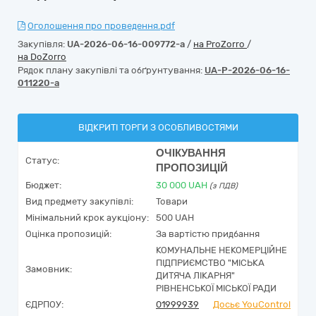
Оголошення про проведення.pdf
Закупівля:
UA-2026-06-16-009772-a
/
на ProZorro
/
на DoZorro
Рядок плану закупівлі та обґрунтування:
UA-P-2026-06-16-
011220-a
ВІДКРИТІ ТОРГИ З ОСОБЛИВОСТЯМИ
ОЧІКУВАННЯ
Статус:
ПРОПОЗИЦІЙ
Бюджет:
30 000
UAH
(з ПДВ)
Вид предмету закупівлі:
Товари
Мінімальний крок аукціону:
500 UAH
Оцінка пропозицій:
За вартістю придбання
КОМУНАЛЬНЕ НЕКОМЕРЦІЙНЕ
ПІДПРИЄМСТВО "МІСЬКА
Замовник:
ДИТЯЧА ЛІКАРНЯ"
РІВНЕНСЬКОЇ МІСЬКОЇ РАДИ
ЄДРПОУ:
01999939
Досьє YouControl