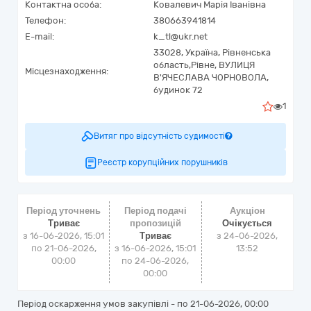
Контактна особа:
Ковалевич Марія Іванівна
Телефон:
380663941814
E-mail:
k_tl@ukr.net
33028,
Україна
,
Рівненська
область,
Рівне,
ВУЛИЦЯ
Місцезнаходження:
В'ЯЧЕСЛАВА ЧОРНОВОЛА,
будинок 72
1
Витяг про відсутність судимості
Реєстр корупційних порушників
Період уточнень
Період подачі
Аукціон
Триває
пропозицій
Очікується
з 16-06-2026, 15:01
Триває
з
24-06-2026,
по 21-06-2026,
з 16-06-2026, 15:01
13:52
00:00
по 24-06-2026,
00:00
Період оскарження умов закупівлі - по
21-06-2026, 00:00