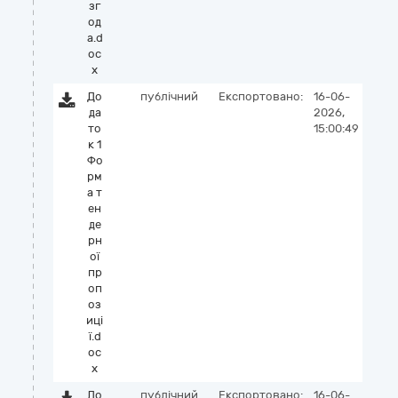
зг
од
а.d
oc
x
До
публічний
Експортовано:
16-06-
да
2026,
то
15:00:49
к 1
Фо
рм
а т
ен
де
рн
ої
пр
оп
оз
иці
ї.d
oc
x
До
публічний
Експортовано:
16-06-