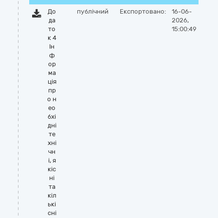
До
публічний
Експортовано:
16-06-
да
2026,
то
15:00:49
к 4
Ін
ф
ор
ма
ція
пр
о н
ео
бхі
дні
те
хні
чн
і, я
кіс
ні
та
кіл
ькі
сні