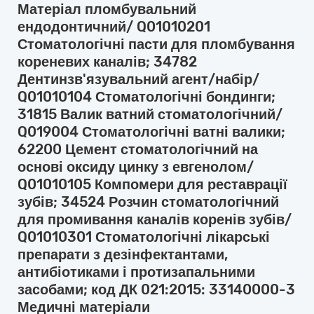
Матеріал пломбувальний
ендодонтичний/ Q01010201
Стоматологічні пасти для пломбування
кореневих каналів; 34782
Дентинзв'язувальний агент/набір/
Q01010104 Стоматологічні бондинги;
31815 Валик ватний стоматологічний/
Q019004 Стоматологічні ватні валики;
62200 Цемент стоматологічний на
основі оксиду цинку з евгенолом/
Q01010105 Компомери для реставрації
зубів; 34524 Розчин стоматологічний
для промивання каналів коренів зубів/
Q01010301 Стоматологічні лікарські
препарати з дезінфектантами,
антибіотиками і протизапальними
засобами; код ДК 021:2015: 33140000-3
Медичні матеріали