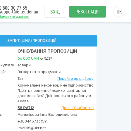
0 800 30 77 55
support@e-tender.ua
ВХІД
РЕЄСТРАЦІЯ
UK
Замовити дзвінок
ЗАПИТ (ЦІНИ) ПРОПОЗИЦІЙ
ОЧІКУВАННЯ ПРОПОЗИЦІЙ
66 000
UAH
(з ПДВ)
купівлі:
Товари
ій:
За вартістю придбання
:
Так
Перейти до відбору
Комунальне некомерційне підприємство
"Центр первинної медико-санітарної
допомоги №4" Дніпровського району м.
Києва
38196712
Досьє YouControl
а:
Мельнікова Інна Володимирівна
+380445733159
im2015@ukr.net