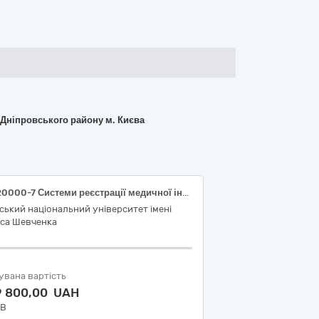
 Дніпровського району м. Києва
33120000-7 Системи реєстрації медичної інформації та дослідне обладнання
ський національний університет імені
аса Шевченка
увана вартість
9 800,00 UAH
ДВ