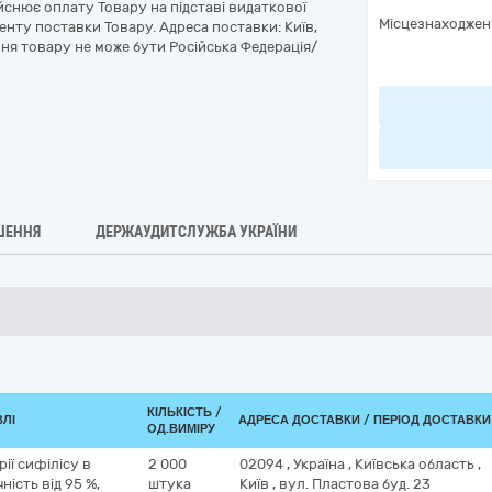
снює оплату Товару на підставі видаткової
Місцезнаходжен
енту поставки Товару. Адреса поставки: Київ,
ння товару не може бути Російська Федерація/
ШЕННЯ
ДЕРЖАУДИТСЛУЖБА УКРАЇНИ
КІЛЬКІСТЬ /
ВЛІ
АДРЕСА ДОСТАВКИ / ПЕРІОД ДОСТАВКИ
ОД.ВИМІРУ
ії сифілісу в
2 000
02094
,
Україна
,
Київська область
,
ність від 95 %,
штука
Київ
,
вул. Пластова буд. 23