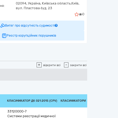
02094,
Україна
,
Київська область,
Київ,
ня:
вул. Пластова буд. 23
0
Витяг про відсутність судимості
Реєстр корупційних порушників
+
-
відкрити всі
закрити всі
КЛАСИФІКАТОР ДК 021:2015 (CPV)
КЛАСИФІКАТОРИ
33120000-7
Системи реєстрації медичної