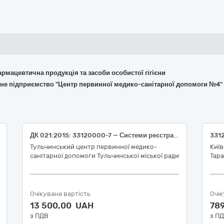
армацевтична продукція та засоби особистої гігієни
йне підприємство "Центр первинної медико-санітарної допомоги №4"
ДК 021:2015: 33120000-7 — Системи реєстрації медичної інформації та дослідне обладнання (діагностичні тест-смужки CITOLAB 10 MAC для аналізатора сечі CITOLAB READER 300) Кошти власного бюджету
Тульчинський центр первинної медико-
Київ
санітарної допомоги Тульчинської міської ради
Тар
Очікувана вартість
Очік
13 500,00 UAH
78
з ПДВ
з П