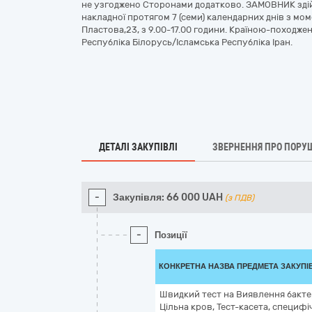
не узгоджено Сторонами додатково. ЗАМОВНИК здій
накладної протягом 7 (семи) календарних днів з мом
Пластова,23, з 9.00-17.00 години. Країною-походже
Республіка Білорусь/Ісламська Республіка Іран.
ДЕТАЛІ ЗАКУПІВЛІ
ЗВЕРНЕННЯ ПРО ПОРУ
-
Закупівля:
66 000
UAH
(з ПДВ)
-
Позиції
КОНКРЕТНА НАЗВА ПРЕДМЕТА ЗАКУПІ
Швидкий тест на Виявлення бактер
Цільна кров, Тест-касета, специфіч