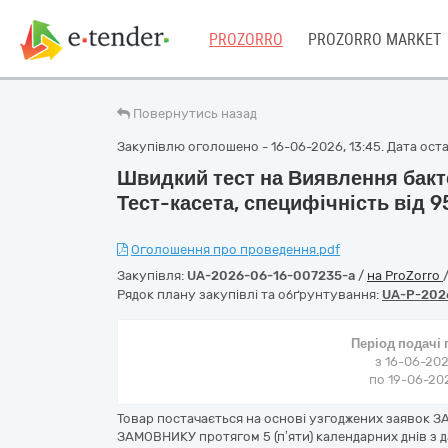
PROZORRO
PROZORRO MARKET
Повернутись назад
Закупівлю оголошено - 16-06-2026, 13:45. Дата остан
Швидкий тест на Виявлення бакте
Тест-касета, специфічність від 9
Оголошення про проведення.pdf
Закупівля:
UA-2026-06-16-007235-a
/
на ProZorro
Рядок плану закупівлі та обґрунтування:
UA-P-202
Період подачі
з 16-06-202
по 19-06-202
Товар постачається на основі узгоджених заявок 
ЗАМОВНИКУ протягом 5 (п’яти) календарних днів з