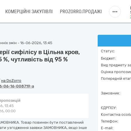
КОМЕРЦІЙНІ ЗАКУПІВЛІ
PROZORRO.ПРОДАЖІ
ніх змін - 16-06-2026, 13:45
рії сифілісу в Цільна кров,
Статус:
5 %, чутливість від 95 %
Бюджет:
Вид предмету за
Оцінка пропозиц
Попередній етап
/
на DoZorro
6-06-16-008719-a
Замовник:
 пропозицій
6, 13:45
ЄДРПОУ:
6, 00:00
Контактна особ
Телефон:
ЗАМОВНИКА. Товар повинен бути поставлений
 дати узгодження заявки ЗАМОВНИКА, якщо інше
E-mail: