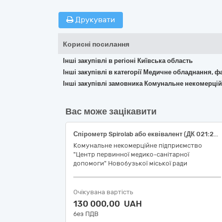
Друкувати
Корисні посилання
Інші закупівлі в регіоні Київська область
Інші закупівлі в категорії Медичне обладнання, ф
Інші закупівлі замовника Комунальне некомерці
Вас може зацікавити
Спірометр Spirolab або еквівалент (ДК 021:2015: 33120000-7 «Системи реєстрації медичної інформації та дослідне обладнання»)
Комунальне некомерційне підприємство
"Центр первинної медико-санітарної
допомоги" Новобузької міської ради
Очікувана вартість
130 000,00 UAH
без ПДВ