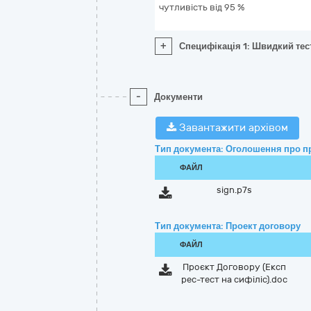
чутливість від 95 %
+
Специфікація 1: Швидкий тест
-
Документи
Завантажити архівом
Тип документа: Оголошення про п
ФАЙЛ
sign.p7s
Тип документа: Проект договору
ФАЙЛ
Проєкт Договору (Експ
рес-тест на сифіліс).doc