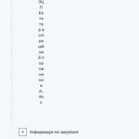
ЗЦ
П
Ка
те
те
р а
спі
ра
цій
ни
й п
ор
ож
ни
нн
и
й,.
do
c
+
Інформація по закупівлі