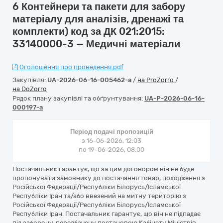
6 Контейнери та пакети для забору
матеріалу для аналізів, дренажі та
комплекти) код за ДК 021:2015:
33140000-3 — Медичні матеріали
Оголошення про проведення.pdf
Закупівля:
UA-2026-06-16-005462-a
/
на ProZorro
/
на DoZorro
Рядок плану закупівлі та обґрунтування:
UA-P-2026-06-16-
000197-a
Період подачі пропозицій
з 16-06-2026, 12:03
по 19-06-2026, 08:00
Постачальник гарантує, що за цим договором він не буде
пропонувати замовнику до постачання товар, походження з
Російської Федерації/Республіки Білорусь/Ісламської
Республіки Іран та/або ввезений на митну територію з
Російської Федерації/Республіки Білорусь/Ісламської
Республіки Іран. Постачальник гарантує, що він не підпадає
під заборону, передбачену постановою Кабінету Міністрів