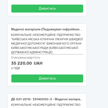
Дивитись
Медичні матеріали (Подовжувач інфузійних магістралей високого тиску (НК 024:2023: 12170 – Набір для подовження магістралі для внутрішньовенних вливань (НК 031:2024: A03020102 Подовжувальні трубки високого тиску)))
КОМУНАЛЬНЕ НЕКОМЕРЦІЙНЕ ПІДПРИЄМСТВО
"КИЇВСЬКА МІСЬКА КЛІНІЧНА ЛІКАРНЯ ШВИДКОЇ
МЕДИЧНОЇ ДОПОМОГИ" ВИКОНАВЧОГО ОРГАНУ
КИЇВСЬКОЇ МІСЬКОЇ РАДИ (КИЇВСЬКОЇ МІСЬКОЇ
ДЕРЖАВНОЇ АДМІНІСТРАЦІЇ)
Очікувана вартість
35 220,00 UAH
з ПДВ
Дивитись
ДК 021-2015- 33140000-3 - Медичні матеріали(33141300-3 - Приладдя для венепункції та забору крові)- Система ПР (інфузійна), регулятор швидкості потоку, металева з’єднувальна голка, конектор Luer Slip, ін'єкційна голка 21G, довжина від 1500 до 1600; Шприц ін'єкційний, 3-х компонент., одноразовий, стерильний, 2 мл, одна голка в комплекті; Шприц ін'єкційний, 3-х компонент., одноразовий, стерильний, 5 мл, одна голка в комплекті; Шприц ін'єкційний, 3-х компонент., одноразовий, стерильний, 10 мл, одна голка в комплекті; Шприц ін'єкційний, 3-х компонент., одноразовий, стерильний, 20мл, одна голка в комплекті
КОМУНАЛЬНЕ НЕКОМЕРЦІЙНЕ ПІДПРИЄМСТВО