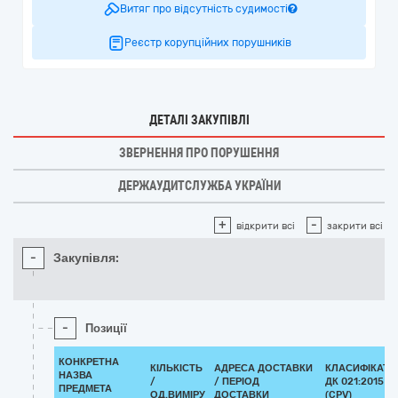
Витяг про відсутність судимості
Реєстр корупційних порушників
ДЕТАЛІ ЗАКУПІВЛІ
ЗВЕРНЕННЯ ПРО ПОРУШЕННЯ
ДЕРЖАУДИТСЛУЖБА УКРАЇНИ
+
-
відкрити всі
закрити всі
-
Закупівля:
-
Позиції
КОНКРЕТНА
КІЛЬКІСТЬ
АДРЕСА ДОСТАВКИ
КЛАСИФІКАТО
НАЗВА
/
/ ПЕРІОД
ДК 021:2015
ПРЕДМЕТА
ОД.ВИМІРУ
ДОСТАВКИ
(CPV)