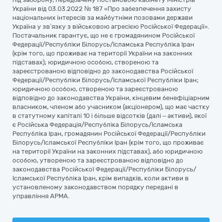
України від 03.03.2022 № 187 «Про забезпечення захисту
національних інтересів за майбутніми позовами держави
Україна у зв’язку з військовою агресією Російської Федерації».
Постачальник гарантує, що не є громадянином Російської
Федерації/Республіки Білорусь/Ісламська Республіка Іран
(крім того, що проживає на території України на законних
підставах); юридичною особою, створеною та
зареєстрованою відповідно до законодавства Російської
Федерації/Республіки Білорусь/Ісламської Республіки Іран;
юридичною особою, створеною та зареєстрованою
відповідно до законодавства України, кінцевим бенефіціарним
власником, членом або учасником (акціонером), що має частку
в статутному капіталі 10 і більше відсотків (далі – активи), якої
є Російська Федерація/Республіка Білорусь/Ісламська
Республіка Іран, громадянин Російської Федерації/Республіки
Білорусь/Ісламської Республіки Іран (крім того, що проживає
на території України на законних підставах), або юридичною
особою, утвореною та зареєстрованою відповідно до
законодавства Російської Федерації/Республіки Білорусь/
Ісламської Республіка Іран, крім випадків, коли активи в
установленому законодавством порядку передані в
управління АРМА.