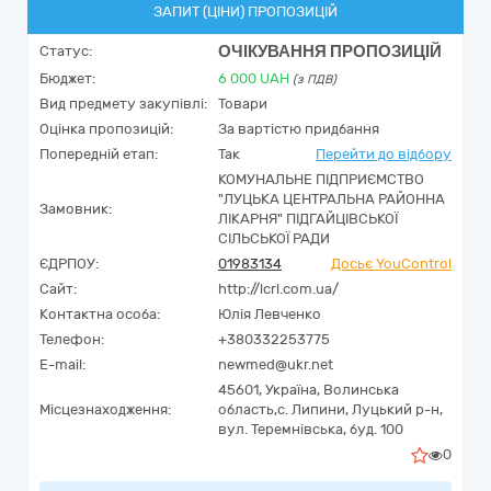
ЗАПИТ (ЦІНИ) ПРОПОЗИЦІЙ
ОЧІКУВАННЯ ПРОПОЗИЦІЙ
Статус:
Бюджет:
6 000
UAH
(з ПДВ)
Вид предмету закупівлі:
Товари
Оцінка пропозицій:
За вартістю придбання
Попередній етап:
Так
Перейти до відбору
КОМУНАЛЬНЕ ПІДПРИЄМСТВО
"ЛУЦЬКА ЦЕНТРАЛЬНА РАЙОННА
Замовник:
ЛІКАРНЯ" ПІДГАЙЦІВСЬКОЇ
СІЛЬСЬКОЇ РАДИ
ЄДРПОУ:
01983134
Досьє YouControl
Сайт:
http://lcrl.com.ua/
Контактна особа:
Юлія Левченко
Телефон:
+380332253775
E-mail:
newmed@ukr.net
45601,
Україна
,
Волинська
Місцезнаходження:
область,
с. Липини, Луцький р-н,
вул. Теремнівська, буд. 100
0