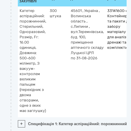
ЗАКУПІВЛІ
Катетер
300
45601
,
Україна
,
33141600-6
аспіраційний:
штука
Волинська
Контейнери
порожнинний,
область
,
та пакети дл
Стерильний,
с.Липини
,
забору
Одноразовий,
вул.Теремнівська,
матеріалу
Розмір, Fr:
буд. 100,
для аналізів,
16.00
приміщення
дренажі та
одиниця,
аптечного складу
комплекти
Довжина:
Луцької ЦРЛ
500-600
по 31-08-2026
міліметр, З
вакуум-
контролем
великим
пальцем
(перехідник з
двома
отворами,
одне з яких
має заглушку)
+
Специфікація 1: Катетер аспіраційний: порожнинний, 