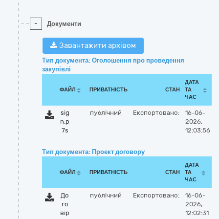
-
Документи
Завантажити архівом
Тип документа: Оголошення про проведення
закупівлі
ДАТА
ФАЙЛ
ПРИВАТНІСТЬ
СТАН
ТА
ЧАС
sig
публічний
Експортовано:
16-06-
n.p
2026,
7s
12:03:56
Тип документа: Проект договору
ДАТА
ФАЙЛ
ПРИВАТНІСТЬ
СТАН
ТА
ЧАС
До
публічний
Експортовано:
16-06-
го
2026,
вір
12:02:31