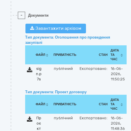
-
Документи
Завантажити архівом
Тип документа: Оголошення про проведення
закупівлі
ДАТА
ФАЙЛ
ПРИВАТНІСТЬ
СТАН
ТА
ЧАС
sig
публічний
Експортовано:
16-06-
n.p
2026,
7s
11:50:25
Тип документа: Проект договору
ДАТА
ФАЙЛ
ПРИВАТНІСТЬ
СТАН
ТА
ЧАС
Пр
публічний
Експортовано:
16-06-
оє
2026,
кт
11:48:36