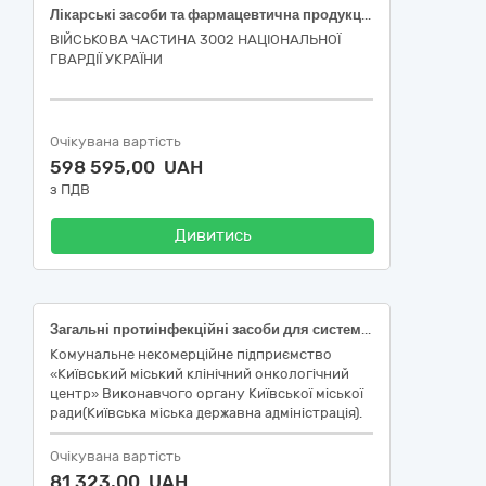
Лікарські засоби та фармацевтична продукція
ВІЙСЬКОВА ЧАСТИНА 3002 НАЦІОНАЛЬНОЇ
ГВАРДІЇ УКРАЇНИ
Очікувана вартість
598 595,00 UAH
з ПДВ
Дивитись
Загальні протиінфекційні засоби для системного застосування, вакцини, антинеопластичні засоби та імуномодулятори
Комунальне некомерційне підприємство
«Київський міський клінічний онкологічний
центр» Виконавчого органу Київської міської
ради(Київська міська державна адміністрація).
Очікувана вартість
81 323,00 UAH