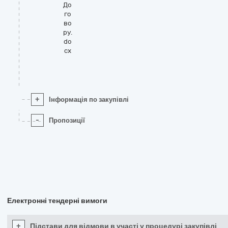
До
го
во
ру.
do
cx
+
Інформація по закупівлі
-
Пропозиції
Електронні тендерні вимоги
+
Підстави для відмови в участі у процедурі закупівлі