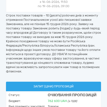
з 16-06-2026, 11:50
по 19-06-2026, 09:00
Строк поставки товарів – 10 (десять) робочих днів з моменту
отримання Постачальником усної або письмової заявки
Замовника, але не пізніше 15 грудня 2026 року. Заявку на
поставку товару Замовник робить (подає) у будь-який період
часу впродовж дії Договору із таким розрахунком, щоби строк
поставки товару не виходив за межі 15 грудня 2026 року.
Країною походження товару не може бути Російська
Федерація/Республіка Білорусь/Ісламська Республіка Іран.
Інформація щодо інших умов поставки товару та його оплати
міститься в проєкті договору. ДО УВАГИ потенційним
учасникам: враховуючи нашу сферу застосування, в частині
транспортування до кінцевого споживача товару, будемо
вдячні за можливість запропонувати нам товар в полімерних
флаконах.
ЗАПИТ (ЦІНИ) ПРОПОЗИЦІЙ
ОЧІКУВАННЯ ПРОПОЗИЦІЙ
Статус:
Бюджет:
762 600
UAH
(з ПДВ)
Вид предмету закупівлі:
Товари