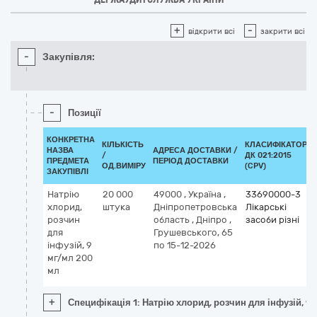
+
-
відкрити всі
закрити всі
-
Закупівля:
-
Позиції
КОНКРЕТНА
КІЛЬКІСТЬ
КЛАСИФІКАТОР
НАЗВА
АДРЕСА ДОСТАВКИ /
/
ДК 021:2015
ПРЕДМЕТА
ПЕРІОД ДОСТАВКИ
ОД.ВИМІРУ
(CPV)
ЗАКУПІВЛІ
Натрію
20 000
49000
,
Україна
,
33690000-3
хлорид,
штука
Дніпропетровська
Лікарські
розчин
область
,
Дніпро
,
засоби різні
для
Грушевського, 65
інфузій, 9
по 15-12-2026
мг/мл 200
мл
+
Специфікація 1: Натрію хлорид, розчин для інфузій, 9