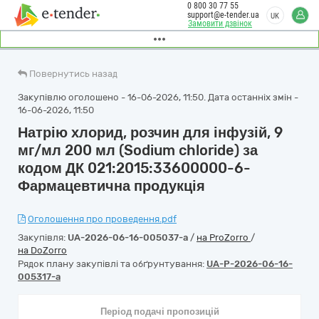
0 800 30 77 55
support@e-tender.ua
UK
Замовити дзвінок
Повернутись назад
Закупівлю оголошено - 16-06-2026, 11:50. Дата останніх змін -
16-06-2026, 11:50
Натрію хлорид, розчин для інфузій, 9
мг/мл 200 мл (Sodium chloride) за
кодом ДК 021:2015:33600000-6-
Фармацевтична продукція
Оголошення про проведення.pdf
Закупівля:
UA-2026-06-16-005037-a
/
на ProZorro
/
на DoZorro
Рядок плану закупівлі та обґрунтування:
UA-P-2026-06-16-
005317-a
Період подачі пропозицій