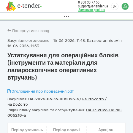
0 800 30 77 55
support@e-tender.ua
UK
Замовити дзвінок
Повернутись назад
Закупівлю оголошено - 16-06-2026, 11:48. Дата останніх змін -
16-06-2026, 11:53
Устаткування для операційних блоків
(інструменти та матеріали для
лапароскопічних оперативних
втручань)
Оголошення про проведення.pdf
Закупівля:
UA-2026-06-16-005023-a
/
на ProZorro
/
на DoZorro
Рядок плану закупівлі та обґрунтування:
UA-P-2026-06-16-
005218-a
Період уточнень
Період подачі
Аукціон