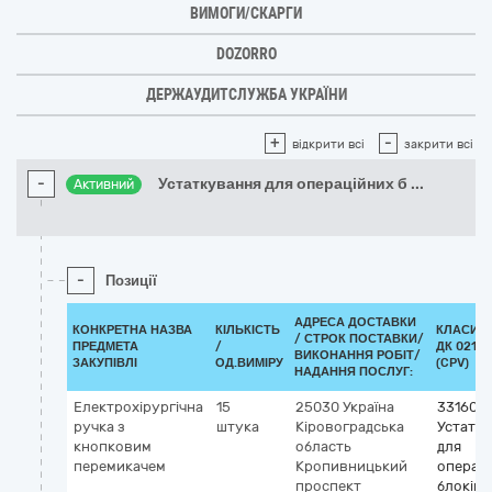
ВИМОГИ/СКАРГИ
DOZORRO
ДЕРЖАУДИТСЛУЖБА УКРАЇНИ
+
-
відкрити всі
закрити всі
-
Устаткування для операційних б
...
Активний
-
Позиції
АДРЕСА ДОСТАВКИ
КОНКРЕТНА НАЗВА
КІЛЬКІСТЬ
КЛАСИФ
/
СТРОК ПОСТАВКИ/
ПРЕДМЕТА
/
ДК 021:2
ВИКОНАННЯ РОБІТ/
ЗАКУПІВЛІ
ОД.ВИМІРУ
(CPV)
НАДАННЯ ПОСЛУГ:
Електрохірургічна
15
25030
Україна
331600
ручка з
штука
Кіровоградська
Устатк
кнопковим
область
для
перемикачем
Кропивницький
операц
проспект
блоків