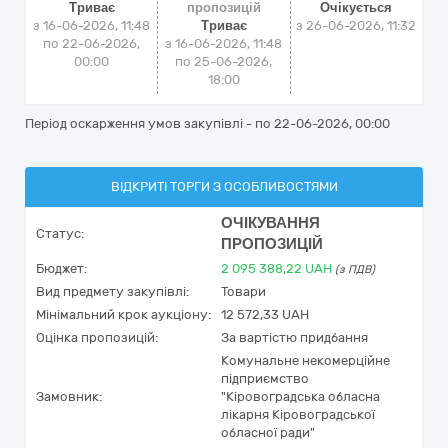
Триває
пропозицій
Очікується
з 16-06-2026, 11:48
Триває
з
26-06-2026, 11:32
по 22-06-2026,
з 16-06-2026, 11:48
00:00
по 25-06-2026,
18:00
Період оскарження умов закупівлі - по
22-06-2026, 00:00
ВІДКРИТІ ТОРГИ З ОСОБЛИВОСТЯМИ
ОЧІКУВАННЯ
Статус:
ПРОПОЗИЦІЙ
Бюджет:
2 095 388,22
UAH
(з ПДВ)
Вид предмету закупівлі:
Товари
Мінімальний крок аукціону:
12 572,33 UAH
Оцінка пропозицій:
За вартістю придбання
Комунальне некомерційне
підприємство
Замовник:
"Кіровоградська обласна
лікарня Кіровоградської
обласної ради"