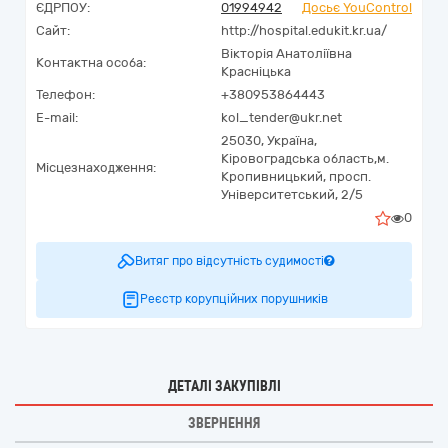
ЄДРПОУ:
01994942
Досьє YouControl
Сайт:
http://hospital.edukit.kr.ua/
Вікторія Анатоліївна
Контактна особа:
Красніцька
Телефон:
+380953864443
E-mail:
kol_tender@ukr.net
25030,
Україна
,
Кіровоградська область,
м.
Місцезнаходження:
Кропивницький,
просп.
Університетський, 2/5
0
Витяг про відсутність судимості
Реєстр корупційних порушників
ДЕТАЛІ ЗАКУПІВЛІ
ЗВЕРНЕННЯ