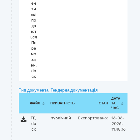
ен
ти
які
по
да
ют
ься
Пе
ре
мо
жц
ем.
do
cx
Тип документа: Тендерна документація
ДАТА
ФАЙЛ
ПРИВАТНІСТЬ
СТАН
ТА
ЧАС
ТД.
публічний
Експортовано:
16-06-
do
2026,
cx
11:48:16