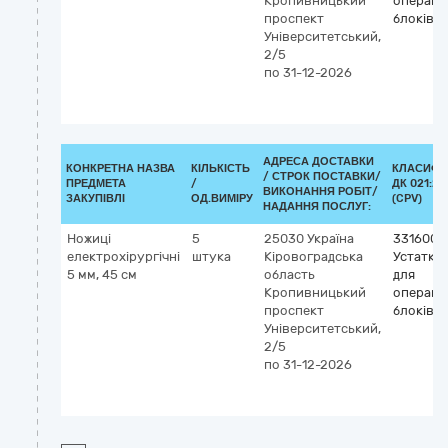
Кропивницький
операці
проспект
блоків
Університетський,
2/5
по 31-12-2026
АДРЕСА ДОСТАВКИ
КОНКРЕТНА НАЗВА
КІЛЬКІСТЬ
КЛАСИФІ
/
СТРОК ПОСТАВКИ/
ПРЕДМЕТА
/
ДК 021:20
ВИКОНАННЯ РОБІТ/
ЗАКУПІВЛІ
ОД.ВИМІРУ
(CPV)
НАДАННЯ ПОСЛУГ:
Ножиці
5
25030
Україна
3316000
електрохірургічні
штука
Кіровоградська
Устатку
5 мм, 45 см
область
для
Кропивницький
операці
проспект
блоків
Університетський,
2/5
по 31-12-2026