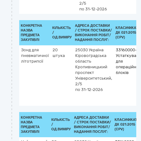
2/5
по 31-12-2026
КОНКРЕТНА
АДРЕСА ДОСТАВКИ
КІЛЬКІСТЬ
КЛАСИФІКАТО
НАЗВА
/
СТРОК ПОСТАВКИ/
/
ДК 021:2015
ПРЕДМЕТА
ВИКОНАННЯ РОБІТ/
ОД.ВИМІРУ
(CPV)
ЗАКУПІВЛІ
НАДАННЯ ПОСЛУГ:
Зонд для
20
25030
Україна
33160000-9
пневматичної
штука
Кіровоградська
Устаткуван
літотрипсії
область
для
Кропивницький
операційних
проспект
блоків
Університетський,
2/5
по 31-12-2026
КОНКРЕТНА
АДРЕСА ДОСТАВКИ
КІЛЬКІСТЬ
КЛАСИФІКАТО
НАЗВА
/
СТРОК ПОСТАВКИ/
/
ДК 021:2015
ПРЕДМЕТА
ВИКОНАННЯ РОБІТ/
ОД.ВИМІРУ
(CPV)
ЗАКУПІВЛІ
НАДАННЯ ПОСЛУГ: