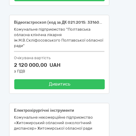
Відеогастроскоп (код за ДК 021:2015: 33160000-9 - Устаткування для операційних блоків; код НК 024:2023: 17663 - Гнучкий відеогастроскоп; код НК 031:2024: Z12020511 – ВІДЕОГАСТРОСКОПИ)
Комунальне підприємство "Полтавська
обласна клінічна лікарня
ім.М.В.Скліфосовського Полтавської обласної
ради"
Очікувана вартість
2 120 000,00 UAH
з ПДВ
Дивитись
Електрохірургічні інструменти
Комунальне некомерційне підприємство
«Житомирський обласний онкологічний
диспансер» Житомирської обласної ради