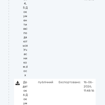
4,
5 Д
ок
ум
ен
ти
які
по
да
ют
ься
Уч
ас
ни
ко
м.d
oc
x
До
публічний
Експортовано:
16-06-
дат
2026,
ок
11:48:16
6 Д
ок
ум