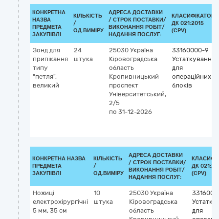
КОНКРЕТНА
АДРЕСА ДОСТАВКИ
КІЛЬКІСТЬ
КЛАСИФІКАТОР
НАЗВА
/
СТРОК ПОСТАВКИ/
/
ДК 021:2015
ПРЕДМЕТА
ВИКОНАННЯ РОБІТ/
ОД.ВИМІРУ
(CPV)
ЗАКУПІВЛІ
НАДАННЯ ПОСЛУГ:
Зонд для
24
25030
Україна
33160000-9
припікання
штука
Кіровоградська
Устаткування
типу
область
для
"петля",
Кропивницький
операційних
великий
проспект
блоків
Університетський,
2/5
по 31-12-2026
АДРЕСА ДОСТАВКИ
КОНКРЕТНА НАЗВА
КІЛЬКІСТЬ
КЛАСИФІ
/
СТРОК ПОСТАВКИ/
ПРЕДМЕТА
/
ДК 021:20
ВИКОНАННЯ РОБІТ/
ЗАКУПІВЛІ
ОД.ВИМІРУ
(CPV)
НАДАННЯ ПОСЛУГ:
Ножиці
10
25030
Україна
3316000
електрохірургічні
штука
Кіровоградська
Устатку
5 мм, 35 см
область
для