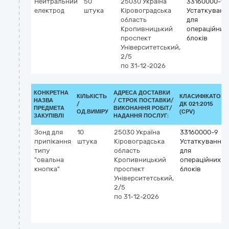
Нейтральний
50
25030
Україна
33160000-9
електрод
штука
Кіровоградська
Устаткуванн
область
для
Кропивницький
операційних
проспект
блоків
Університетський,
2/5
по 31-12-2026
КОНКРЕТНА
АДРЕСА ДОСТАВКИ
КІЛЬКІСТЬ
КЛАСИФІКАТОР
НАЗВА
/
СТРОК ПОСТАВКИ/
/
ДК 021:2015
ПРЕДМЕТА
ВИКОНАННЯ РОБІТ/
ОД.ВИМІРУ
(CPV)
ЗАКУПІВЛІ
НАДАННЯ ПОСЛУГ:
Зонд для
10
25030
Україна
33160000-9
припікання
штука
Кіровоградська
Устаткування
типу
область
для
"овальна
Кропивницький
операційних
кнопка"
проспект
блоків
Університетський,
2/5
по 31-12-2026