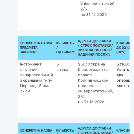
Університетський,
2/5
по 31-12-2026
АДРЕСА ДОСТАВКИ
КОНКРЕТНА НАЗВА
КІЛЬКІСТЬ
КЛАСИФІК
/
СТРОК ПОСТАВКИ/
ПРЕДМЕТА
/
ДК 021:20
ВИКОНАННЯ РОБІТ/
ЗАКУПІВЛІ
ОД.ВИМІРУ
(CPV)
НАДАННЯ ПОСЛУГ:
Інструмент
5
25030
Україна
3316000
лігуючий
штука
Кіровоградська
Устатку
лапароскопічний
область
для
з браншами типу
Кропивницький
операці
Меріленд, 5 мм,
проспект
блоків
37 см
Університетський,
2/5
по 31-12-2026
АДРЕСА ДОСТАВКИ
КОНКРЕТНА НАЗВА
КІЛЬКІСТЬ
КЛАСИФІК
/
СТРОК ПОСТАВКИ/