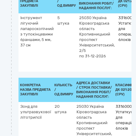
ПРЕДМЕТА
/
ДК 021:20
ВИКОНАННЯ РОБІТ/
ЗАКУПІВЛІ
ОД.ВИМІРУ
(CPV)
НАДАННЯ ПОСЛУГ:
Інструмент
5
25030
Україна
3316000
лігуючий
штука
Кіровоградська
Устатку
лапароскопічний
область
для
з тупокінцевими
Кропивницький
операці
браншами, 5 мм,
проспект
блоків
37 см
Університетський,
2/5
по 31-12-2026
АДРЕСА ДОСТАВКИ
КОНКРЕТНА
КІЛЬКІСТЬ
КЛАСИФІКА
/
СТРОК ПОСТАВКИ/
НАЗВА ПРЕДМЕТА
/
ДК 021:2015
ВИКОНАННЯ РОБІТ/
ЗАКУПІВЛІ
ОД.ВИМІРУ
(CPV)
НАДАННЯ ПОСЛУГ:
Зонд для
20
25030
Україна
33160000
ультразвукової
штука
Кіровоградська
Устаткува
літотрипсії
область
для
Кропивницький
операційн
проспект
блоків
Університетський,