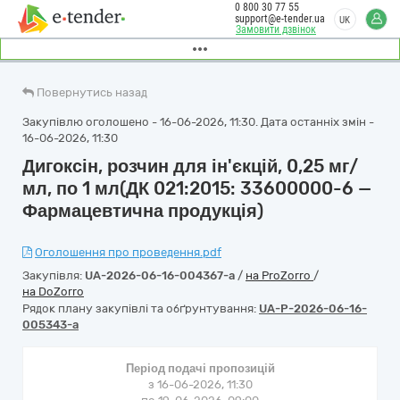
0 800 30 77 55
support@e-tender.ua
UK
Замовити дзвінок
Повернутись назад
Закупівлю оголошено - 16-06-2026, 11:30. Дата останніх змін -
16-06-2026, 11:30
Дигоксін, розчин для ін'єкцій, 0,25 мг/
мл, по 1 мл(ДК 021:2015: 33600000-6 —
Фармацевтична продукція)
Оголошення про проведення.pdf
Закупівля:
UA-2026-06-16-004367-a
/
на ProZorro
/
на DoZorro
Рядок плану закупівлі та обґрунтування:
UA-P-2026-06-16-
005343-a
Період подачі пропозицій
з 16-06-2026, 11:30