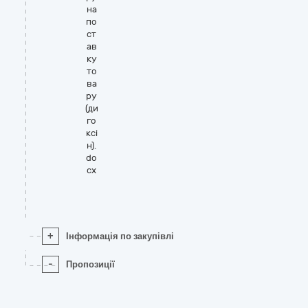
на
по
ст
ав
ку
то
ва
ру
(ди
го
ксі
н).
do
cx
+
Інформація по закупівлі
-
Пропозиції