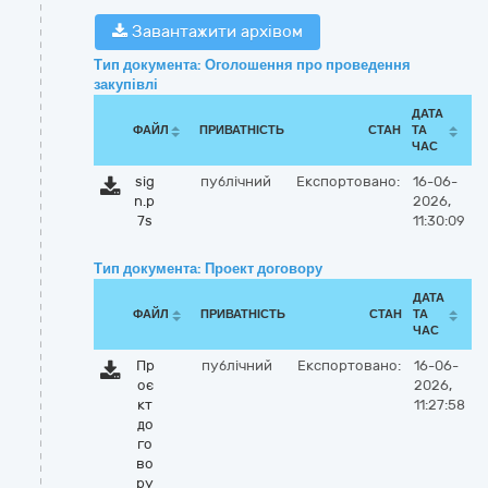
Завантажити архівом
Тип документа: Оголошення про проведення
закупівлі
ДАТА
ФАЙЛ
ПРИВАТНІСТЬ
СТАН
ТА
ЧАС
sig
публічний
Експортовано:
16-06-
n.p
2026,
7s
11:30:09
Тип документа: Проект договору
ДАТА
ФАЙЛ
ПРИВАТНІСТЬ
СТАН
ТА
ЧАС
Пр
публічний
Експортовано:
16-06-
оє
2026,
кт
11:27:58
до
го
во
ру