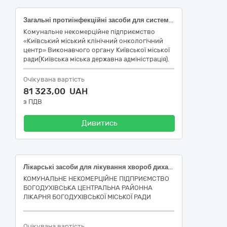
Загальні протиінфекційні засоби для системного застосування, вакцини, антинеопластичні засоби та імуномодулятори
Комунальне некомерційне підприємство
«Київський міський клінічний онкологічний
центр» Виконавчого органу Київської міської
ради(Київська міська державна адміністрація).
Очікувана вартість
81 323,00 UAH
з ПДВ
Дивитись
Лікарські засоби для лікування хвороб дихальної системи
КОМУНАЛЬНЕ НЕКОМЕРЦІЙНЕ ПІДПРИЄМСТВО
БОГОДУХІВСЬКА ЦЕНТРАЛЬНА РАЙОННА
ЛІКАРНЯ БОГОДУХІВСЬКОЇ МІСЬКОЇ РАДИ
Очікувана вартість