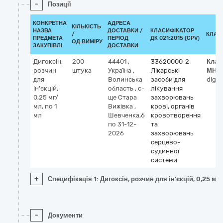
-
Позиції
КОНКРЕТНА
АДРЕСА
КІЛЬКІСТЬ
НАЗВА
ДОСТАВКИ /
КЛАСИФІКАТОР
/
КЛАС
ПРЕДМЕТА
ПЕРІОД
ДК 021:2015 (CPV)
ОД.ВИМІРУ
ЗАКУПІВЛІ
ДОСТАВКИ
Дигоксін,
200
44401
,
33620000-2
Клас
розчин
штука
Україна
,
Лікарські
МНН
для
Волинська
засоби для
digox
ін'єкцій,
область
,
с-
лікування
0,25 мг/
ще Стара
захворювань
мл, по 1
Вижівка
,
крові, органів
мл
Шевченка,6
кровотворення
по 31-12-
та
2026
захворювань
серцево-
судинної
системи
+
Специфікація 1: Дигоксін, розчин для ін'єкцій, 0,25 мг/
-
Документи