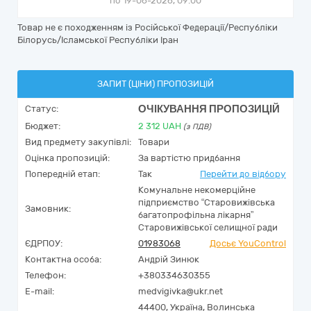
по 19-06-2026, 09:00
Товар не є походженням із Російської Федерації/Республіки
Білорусь/Ісламської Республіки Іран
ЗАПИТ (ЦІНИ) ПРОПОЗИЦІЙ
ОЧІКУВАННЯ ПРОПОЗИЦІЙ
Статус:
Бюджет:
2 312
UAH
(з ПДВ)
Вид предмету закупівлі:
Товари
Оцінка пропозицій:
За вартістю придбання
Попередній етап:
Так
Перейти до відбору
Комунальне некомерційне
підприємство “Старовижівська
Замовник:
багатопрофільна лікарня”
Старовижівської селищної ради
ЄДРПОУ:
01983068
Досьє YouControl
Контактна особа:
Андрій Зинюк
Телефон:
+380334630355
E-mail:
medvigivka@ukr.net
44400,
Україна
,
Волинська