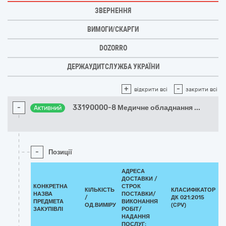
ЗВЕРНЕННЯ
ВИМОГИ/СКАРГИ
DOZORRO
ДЕРЖАУДИТСЛУЖБА УКРАЇНИ
+
-
відкрити всі
закрити всі
-
33190000-8 Медичне обладнання
...
Активний
-
Позиції
АДРЕСА
ДОСТАВКИ /
КОНКРЕТНА
СТРОК
КІЛЬКІСТЬ
КЛАСИФІКАТОР
НАЗВА
ПОСТАВКИ/
/
ДК 021:2015
К
ПРЕДМЕТА
ВИКОНАННЯ
ОД.ВИМІРУ
(CPV)
ЗАКУПІВЛІ
РОБІТ/
НАДАННЯ
ПОСЛУГ: