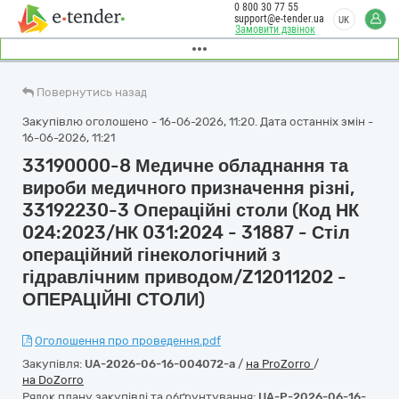
0 800 30 77 55
support@e-tender.ua
UK
Замовити дзвінок
Повернутись назад
Закупівлю оголошено - 16-06-2026, 11:20. Дата останніх змін -
16-06-2026, 11:21
33190000-8 Медичне обладнання та
вироби медичного призначення різні,
33192230-3 Операційні столи (Код НК
024:2023/НК 031:2024 - 31887 - Стіл
операційний гінекологічний з
гідравлічним приводом/Z12011202 -
ОПЕРАЦІЙНІ СТОЛИ)
Оголошення про проведення.pdf
Закупівля:
UA-2026-06-16-004072-a
/
на ProZorro
/
на DoZorro
Рядок плану закупівлі та обґрунтування:
UA-P-2026-06-16-