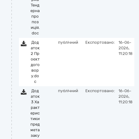
Тенд
ерна
про
поз
иція.
doc
Дод
публічний
Експортовано:
16-06-
аток
2026,
2 Пр
11:20:18
оєкт
дого
вор
у.do
c
Дод
публічний
Експортовано:
16-06-
аток
2026,
3 Ха
11:20:18
ракт
ерис
тики
пред
мета
заку