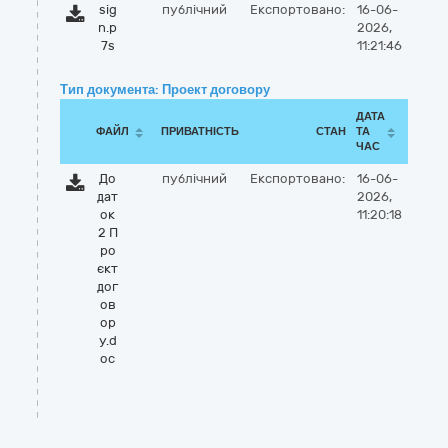
sig
публічний
Експортовано:
16-06-
n.p
2026,
7s
11:21:46
Тип документа: Проект договору
ДАТА
ФАЙЛ
ПРИВАТНІСТЬ
СТАН
ТА
ЧАС
До
публічний
Експортовано:
16-06-
дат
2026,
ок
11:20:18
2 П
ро
єкт
дог
ов
ор
у.d
oc