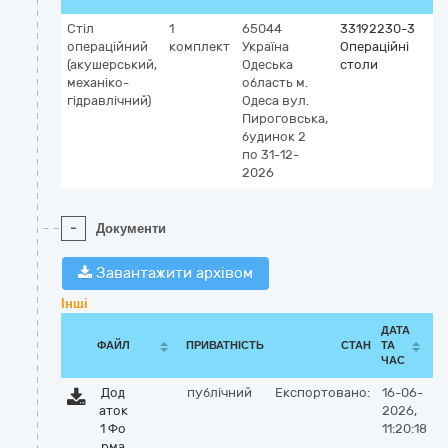
Стіл
1
65044
33192230-3
К
операційний
комплект
Україна
Операційні
G
(акушерський,
Одеська
столи
3
механіко-
область
м.
о
гідравлічний)
Одеса
вул.
г
Пироговська,
з
будинок 2
п
по 31-12-
2026
-
Документи
Завантажити архівом
Інші
ДАТА
ФАЙЛ
ПРИВАТНІСТЬ
СТАН
ТА
ЧАС
Дод
публічний
Експортовано:
16-06-
аток
2026,
1 Фо
11:20:18
рма