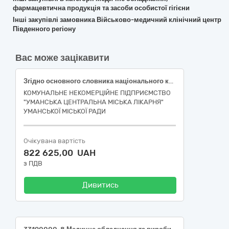
фармацевтична продукція та засоби особистої гігієни
Інші закупівлі замовника Військово-медичний клінічний центр
Південного регіону
Вас може зацікавити
Згідно основного словника національного класифікатора України «Єдиний закупівельний словник» ДК 021:2015 : 33190000-8 - Медичне обладнання та вироби медичного призначення різні (Монітор пацієнта (НК 024:2023: 33586 – Cистема моніторингу фізіологічних показників одного пацієнта, НК 031:2024: Z1203020201 - Приліжкові мультипараметричні монітори пацієнта), Відсмоктувач медичний електричний (НК 024:2023:47366 – Аспіраційна система, що живиться від електромережі, для невідкладної допомоги; НК 031:2024 - Z120105 -Хірургічні медичні аспіратори), Підігрівач рідини (НК 024: НК 024:2023: 47616 – Апарат для кондуктивного підігрівання крові/інфузійних розчинів, НК 031:2024: Z12030305 – Медичне обладнання та супутні аксесуари, програмне забезпесення і витратні матеріали/ підігрівачі інфузійних розчинів)
КОМУНАЛЬНЕ НЕКОМЕРЦІЙНЕ ПІДПРИЄМСТВО
"УМАНСЬКА ЦЕНТРАЛЬНА МІСЬКА ЛІКАРНЯ"
УМАНСЬКОЇ МІСЬКОЇ РАДИ
Очікувана вартість
822 625,00 UAH
з ПДВ
Дивитись