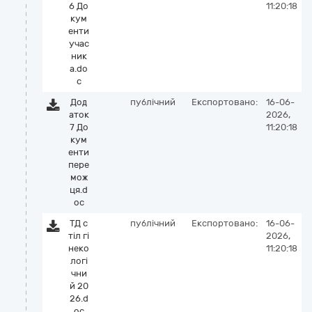
6 До
11:20:18
кум
енти
учас
ник
а.do
c
Дод
публічний
Експортовано:
16-06-
аток
2026,
7 До
11:20:18
кум
енти
пере
мож
ця.d
oc
ТД с
публічний
Експортовано:
16-06-
тіл гі
2026,
неко
11:20:18
логі
чни
й 20
26.d
oc