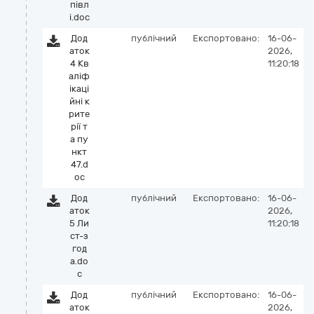
півл
і.doc
Дод
публічний
Експортовано:
16-06-
аток
2026,
4 Кв
11:20:18
аліф
ікаці
йні к
рите
рії т
а пу
нкт
47.d
oc
Дод
публічний
Експортовано:
16-06-
аток
2026,
5 Ли
11:20:18
ст-з
год
а.do
c
Дод
публічний
Експортовано:
16-06-
аток
2026,