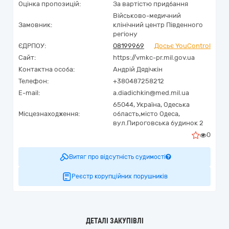
Оцінка пропозицій:
За вартістю придбання
Військово-медичний
Замовник:
клінічний центр Південного
регіону
ЄДРПОУ:
08199969
Досьє YouControl
Сайт:
https://vmkc-pr.mil.gov.ua
Контактна особа:
Андрій Дядічкін
Телефон:
+380487258212
E-mail:
a.diadichkin@med.mil.ua
65044,
Україна
,
Одеська
Місцезнаходження:
область,
місто Одеса,
вул.Пироговська будинок 2
0
Витяг про відсутність судимості
Реєстр корупційних порушників
ДЕТАЛІ ЗАКУПІВЛІ