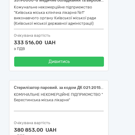
33190000-8 Медичне обладнання та вироби медичного призначення різні
Комунальне некомерційне підприємство
"Київська міська клінічна лікарня №1"
виконавчого органу Київської міської ради
(Київської міської державної адміністрації)
Очікувана вартість
333 516,00 UAH
з ПДВ
Дивитись
Стерилізатор паровий. за кодом ДК 021:2015 код 33190000-8 Медичне обладнання та вироби медичного призначення різні , НК 024:2023 38671 Стерилізатор паровий.
КОМУНАЛЬНЕ НЕКОМЕРЦІЙНЕ ПІДПРИЄМСТВО "
Берестинська міська лікарня"
Очікувана вартість
380 853,00 UAH