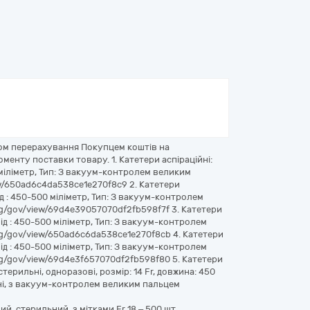
яхом перерахування Покупцем коштів на
енту поставки товару. 1. Катетери аспіраційні:
 міліметр, Тип: З вакуум-контролем великим
iew/650ad6c4da538ce1e270f8c9 2. Катетери
д : 450-500 міліметр, Тип: З вакуум-контролем
alog/gov/view/69d4e39057070df2fb598f7f 3. Катетери
ід : 450-500 міліметр, Тип: З вакуум-контролем
alog/gov/view/650ad6c6da538ce1e270f8cb 4. Катетери
ід : 450-500 міліметр, Тип: З вакуум-контролем
alog/gov/view/69d4e3f657070df2fb598f80 5. Катетери
ерильні, одноразові, розмір: 14 Fr, довжина: 450
инні, з вакуум-контролем великим пальцем
й, стерильний, з мітками Fr 18 – 500 шт