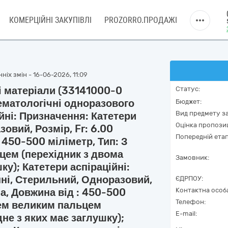
КОМЕРЦІЙНІ ЗАКУПІВЛІ
PROZORRO.ПРОДАЖІ
ніх змін - 16-06-2026, 11:09
 матеріали (33141000-0
Статус:
гематологічні одноразового
Бюджет:
Вид предмету за
йні: Призначення: Катетери
Оцінка пропозиц
овий, Розмір, Fr: 6.00
Попередній етап
 450-500 міліметр, Тип: З
ем (перехідник з двома
Замовник:
ку); Катетери аспіраційні:
ні, Стерильний, Одноразовий,
ЄДРПОУ:
а, Довжина від : 450-500
Контактна особ
Телефон:
лем великим пальцем
E-mail:
не з яких має заглушку);