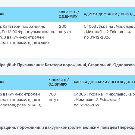
КІЛЬКІСТЬ /
ВЛІ
АДРЕСА ДОСТАВКИ / ПЕРІОД
ОД.ВИМІРУ
я: Катетери порожнинні,
200
54003
,
Україна
,
Миколаївс
 Fr: 12.00 Французька шкала,
штука
,
Миколаїв
,
2 Екіпажна, 4
ип: З вакуум-контролем
по 31-12-2026
ома отворами, одне з яких
іраційні: Призначення: Катетери порожнинні, Стерильний, Одноразови
КІЛЬКІСТЬ /
ВЛІ
АДРЕСА ДОСТАВКИ / ПЕРІОД ДОСТ
ОД.ВИМІРУ
, з вакуум-контролем
700
54003
,
Україна
,
Миколаївська 
ома отворами, одне з
штука
,
Миколаїв
,
2 Екіпажна, 4
разові, розмір: 14 Fr,
по 31-12-2026
іраційні: порожнинні, з вакуум-контролем великим пальцем (перехідни