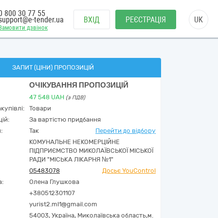
0 800 30 77 55
support@e-tender.ua
ВХІД
РЕЄСТРАЦІЯ
UK
Замовити дзвінок
ЗАПИТ (ЦІНИ) ПРОПОЗИЦІЙ
ОЧІКУВАННЯ ПРОПОЗИЦІЙ
47 548
UAH
(з ПДВ)
купівлі:
Товари
ій:
За вартістю придбання
:
Так
Перейти до відбору
КОМУНАЛЬНЕ НЕКОМЕРЦІЙНЕ
ПІДПРИЄМСТВО МИКОЛАЇВСЬКОЇ МІСЬКОЇ
РАДИ "МІСЬКА ЛІКАРНЯ №1"
05483078
Досьє YouControl
а:
Олена Глушкова
+380512301107
yurist2.ml1@gmail.com
54003,
Україна
,
Миколаївська область,
м.