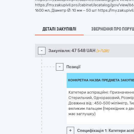
https://my.zakupivli.pro/cabinet/ecatalog/gov/vie
1600 мл, Діаметр Ø: 10 мм – 50 шт https://my.zakupi
ДЕТАЛІ ЗАКУПІВЛІ
ЗВЕРНЕННЯ ПРО ПОРУ
-
Закупівля:
47 548
UAH
(з ПДВ)
-
Позиції
КОНКРЕТНА НАЗВА ПРЕДМЕТА ЗАКУПІ
Катетери аспіраційні: Призначенн
Стерильний, Одноразовий, Розмір,
Довжина від : 450-500 міліметр, Т
великим пальцем (перехідник з дв
має заглушку)
+
Специфікація 1: Катетери асп