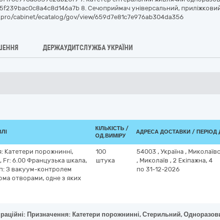
w/665f239bac0c8a4c8d146a7b 8. Сечоприймач універсальний, приліжковий
vli.pro/cabinet/ecatalog/gov/view/659d7e81c7e976ab304da356
ШЕННЯ
ДЕРЖАУДИТСЛУЖБА УКРАЇНИ
КІЛЬКІСТЬ /
ВЛІ
АДРЕСА ДОСТАВКИ / ПЕРІОД
ОД.ВИМІРУ
я: Катетери порожнинні,
100
54003
,
Україна
,
Миколаївс
 Fr: 6.00 Французька шкала,
штука
,
Миколаїв
,
2 Екіпажна, 4
ип: З вакуум-контролем
по 31-12-2026
ома отворами, одне з яких
іраційні: Призначення: Катетери порожнинні, Стерильний, Одноразови