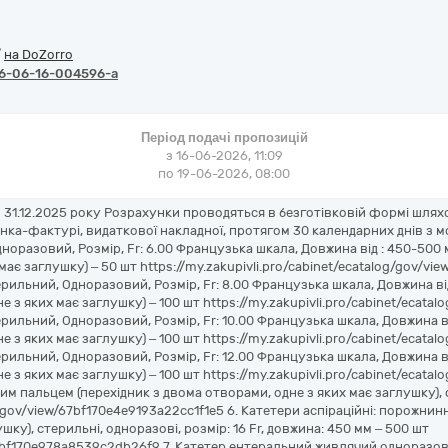
/
на DoZorro
6-06-16-004596-a
Період подачі пропозицій
з 16-06-2026, 11:09
по 19-06-2026, 08:00
до 31.12.2025 року Розрахунки проводяться в безготівковій формі шл
а-фактурі, видаткової накладної, протягом 30 календарних днів з мом
оразовий, Розмір, Fr: 6.00 Французька шкала, Довжина від : 450-500
має заглушку) – 50 шт https://my.zakupivli.pro/cabinet/ecatalog/gov/v
ерильний, Одноразовий, Розмір, Fr: 8.00 Французька шкала, Довжина ві
 з яких має заглушку) – 100 шт https://my.zakupivli.pro/cabinet/ecat
рильний, Одноразовий, Розмір, Fr: 10.00 Французька шкала, Довжина в
 з яких має заглушку) – 100 шт https://my.zakupivli.pro/cabinet/ecat
рильний, Одноразовий, Розмір, Fr: 12.00 Французька шкала, Довжина в
 з яких має заглушку) – 100 шт https://my.zakupivli.pro/cabinet/ecat
м пальцем (перехідник з двома отворами, одне з яких має заглушку), ст
log/gov/view/67bf170e4e9193a22cc1f1e5 6. Катетери аспіраційні: порожн
шку), стерильні, одноразові, розмір: 16 Fr, довжина: 450 мм – 500 шт
/67bf170e978a8539c2db26f9 7. Катетер ентеральний живлячий одноразови