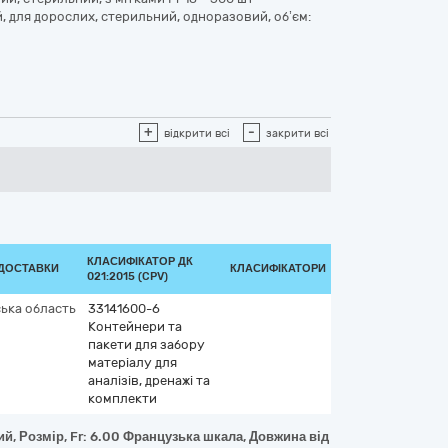
, для дорослих, стерильний, одноразовий, об’єм:
+
-
відкрити всі
закрити всі
КЛАСИФІКАТОР ДК
 ДОСТАВКИ
КЛАСИФІКАТОРИ
021:2015 (CPV)
ька область
33141600-6
Контейнери та
пакети для забору
матеріалу для
аналізів, дренажі та
комплекти
й, Розмір, Fr: 6.00 Французька шкала, Довжина від : 450-500 міліме