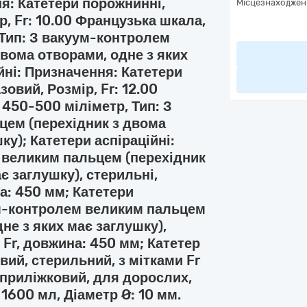
ня: Катетери порожнинні,
Місцезнаходжен
, Fr: 10.00 Французька шкала,
 Тип: З вакуум-контролем
вома отворами, одне з яких
йні: Призначення: Катетери
овий, Розмір, Fr: 12.00
 450-500 міліметр, Тип: З
ем (перехідник з двома
ку); Катетери аспіраційні:
 великим пальцем (перехідник
є заглушку), стерильні,
на: 450 мм; Катетери
уум-контролем великим пальцем
не з яких має заглушку),
6 Fr, довжина: 450 мм; Катетер
ий, стерильний, з мітками Fr
 приліжковий, для дорослих,
1600 мл, Діаметр Ø: 10 мм.