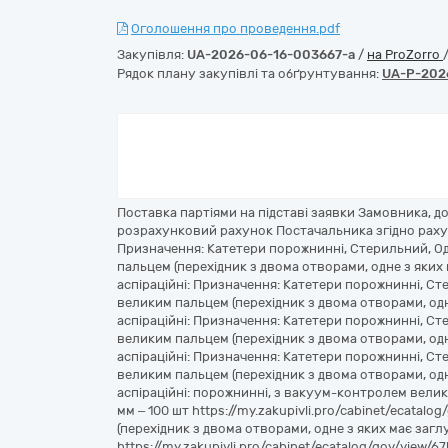
Оголошення про проведення.pdf
Закупівля:
UA-2026-06-16-003667-a
/
на ProZorro
Рядок плану закупівлі та обґрунтування:
UA-P-202
Поставка партіями на підставі заявки Замовника, 
розрахунковий рахунок Постачальника згідно рахунк
Призначення: Катетери порожнинні, Стерильний, Одн
пальцем (перехідник з двома отворами, одне з яких 
аспіраційні: Призначення: Катетери порожнинні, Ст
великим пальцем (перехідник з двома отворами, одне
аспіраційні: Призначення: Катетери порожнинні, Сте
великим пальцем (перехідник з двома отворами, одне
аспіраційні: Призначення: Катетери порожнинні, Сте
великим пальцем (перехідник з двома отворами, одне
аспіраційні: порожнинні, з вакуум-контролем велики
мм – 100 шт https://my.zakupivli.pro/cabinet/ecata
(перехідник з двома отворами, одне з яких має заглу
https://my.zakupivli.pro/cabinet/ecatalog/gov/view