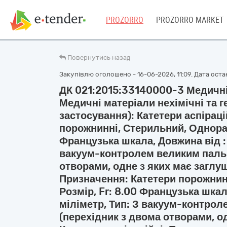
PROZORRO
PROZORRO MARKET
Повернутись назад
Закупівлю оголошено - 16-06-2026, 11:09. Дата остан
ДК 021:2015:33140000-3 Медичні
Медичні матеріали нехімічні та 
застосування): Катетери аспіраці
порожнинні, Стерильний, Однораз
Французька шкала, Довжина від :
вакуум-контролем великим пальц
отворами, одне з яких має заглуш
Призначення: Катетери порожнин
Розмір, Fr: 8.00 Французька шкал
міліметр, Тип: З вакуум-контро
(перехідник з двома отворами, од