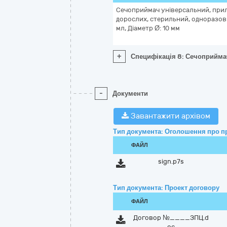
Сечоприймач універсальний, прил
дорослих, стерильний, одноразови
мл, Діаметр Ø: 10 мм
+
Специфікація 8: Сечоприймач
-
Документи
Завантажити архівом
Тип документа: Оголошення про п
ФАЙЛ
sign.p7s
Тип документа: Проект договору
ФАЙЛ
Договор №____ЗПЦ.d
oc