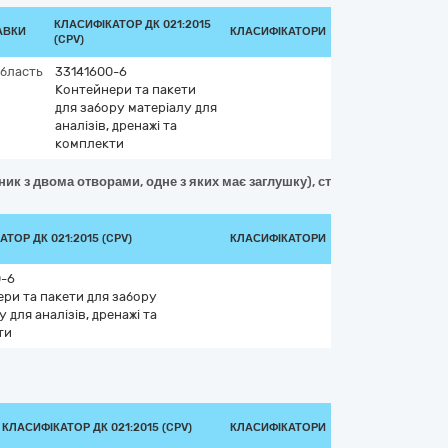
КЛАСИФІКАТОР ДК 021:2015
АВКИ
КЛАСИФІКАТОРИ
(CPV)
область
33141600-6
Контейнери та пакети
для забору матеріалу для
аналізів, дренажі та
комплекти
к з двома отворами, одне з яких має заглушку), стерильні, одноразов
ТОР ДК 021:2015 (CPV)
КЛАСИФІКАТОРИ
0-6
ри та пакети для забору
 для аналізів, дренажі та
ти
КЛАСИФІКАТОР ДК 021:2015 (CPV)
КЛАСИФІКАТОРИ