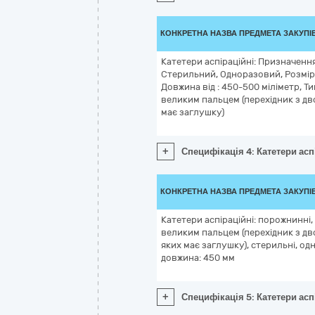
КОНКРЕТНА НАЗВА ПРЕДМЕТА ЗАКУПІ
Катетери аспіраційні: Призначенн
Стерильний, Одноразовий, Розмір,
Довжина від : 450-500 міліметр, Т
великим пальцем (перехідник з дв
має заглушку)
+
Специфікація 4: Катетери асп
КОНКРЕТНА НАЗВА ПРЕДМЕТА ЗАКУПІ
Катетери аспіраційні: порожнинні
великим пальцем (перехідник з дв
яких має заглушку), стерильні, одно
довжина: 450 мм
+
Специфікація 5: Катетери асп