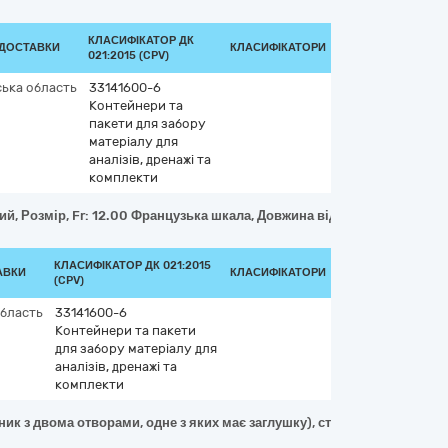
КЛАСИФІКАТОР ДК
 ДОСТАВКИ
КЛАСИФІКАТОРИ
021:2015 (CPV)
ька область
33141600-6
Контейнери та
пакети для забору
матеріалу для
аналізів, дренажі та
комплекти
й, Розмір, Fr: 12.00 Французька шкала, Довжина від : 450-500 мілім
КЛАСИФІКАТОР ДК 021:2015
АВКИ
КЛАСИФІКАТОРИ
(CPV)
область
33141600-6
Контейнери та пакети
для забору матеріалу для
аналізів, дренажі та
комплекти
к з двома отворами, одне з яких має заглушку), стерильні, одноразов