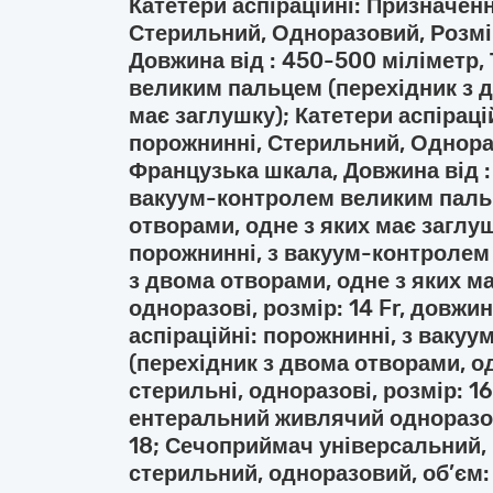
Катетери аспіраційні: Призначен
Стерильний, Одноразовий, Розмір
Довжина від : 450-500 міліметр,
великим пальцем (перехідник з д
має заглушку); Катетери аспіраці
порожнинні, Стерильний, Однораз
Французька шкала, Довжина від :
вакуум-контролем великим пальц
отворами, одне з яких має заглуш
порожнинні, з вакуум-контролем
з двома отворами, одне з яких ма
одноразові, розмір: 14 Fr, довжи
аспіраційні: порожнинні, з вак
(перехідник з двома отворами, од
стерильні, одноразові, розмір: 1
ентеральний живлячий одноразов
18; Сечоприймач універсальний,
стерильний, одноразовий, об’єм: 