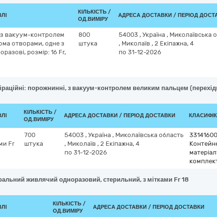
КІЛЬКІСТЬ /
ВЛІ
АДРЕСА ДОСТАВКИ / ПЕРІОД ДОСТ
ОД.ВИМІРУ
, з вакуум-контролем
800
54003
,
Україна
,
Миколаївська 
ома отворами, одне з
штука
,
Миколаїв
,
2 Екіпажна, 4
разові, розмір: 16 Fr,
по 31-12-2026
іраційні: порожнинні, з вакуум-контролем великим пальцем (перехідни
КІЛЬКІСТЬ /
ВЛІ
АДРЕСА ДОСТАВКИ / ПЕРІОД ДОСТАВКИ
КЛАСИФІКА
ОД.ВИМІРУ
700
54003
,
Україна
,
Миколаївська область
3314160
ми Fr
штука
,
Миколаїв
,
2 Екіпажна, 4
Контейне
по 31-12-2026
матеріалу
комплек
еральний живлячий одноразовий, стерильний, з мітками Fr 18
КІЛЬКІСТЬ /
ВЛІ
АДРЕСА ДОСТАВКИ / ПЕРІОД ДОСТАВКИ
ОД.ВИМІРУ