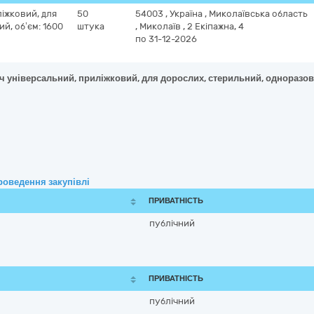
іжковий, для
50
54003
,
Україна
,
Миколаївська область
й, об’єм: 1600
штука
,
Миколаїв
,
2 Екіпажна, 4
по 31-12-2026
 універсальний, приліжковий, для дорослих, стерильний, одноразовий
роведення закупівлі
ПРИВАТНІСТЬ
публічний
ПРИВАТНІСТЬ
публічний