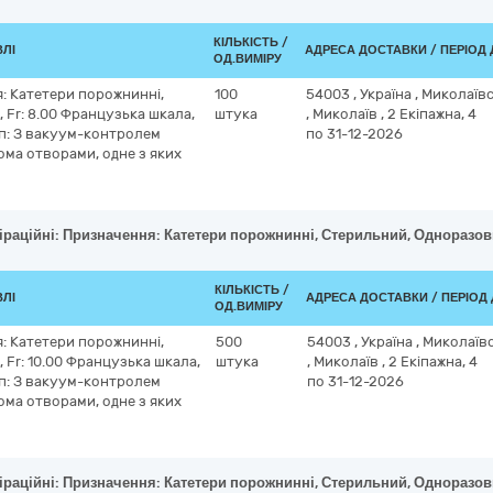
КІЛЬКІСТЬ /
ВЛІ
АДРЕСА ДОСТАВКИ / ПЕРІОД
ОД.ВИМІРУ
я: Катетери порожнинні,
100
54003
,
Україна
,
Миколаївс
 Fr: 8.00 Французька шкала,
штука
,
Миколаїв
,
2 Екіпажна, 4
ип: З вакуум-контролем
по 31-12-2026
ома отворами, одне з яких
іраційні: Призначення: Катетери порожнинні, Стерильний, Одноразови
КІЛЬКІСТЬ /
ВЛІ
АДРЕСА ДОСТАВКИ / ПЕРІОД
ОД.ВИМІРУ
я: Катетери порожнинні,
500
54003
,
Україна
,
Миколаївс
 Fr: 10.00 Французька шкала,
штука
,
Миколаїв
,
2 Екіпажна, 4
ип: З вакуум-контролем
по 31-12-2026
ома отворами, одне з яких
іраційні: Призначення: Катетери порожнинні, Стерильний, Одноразови