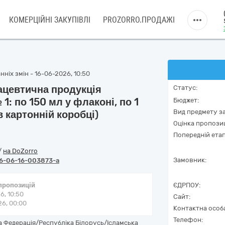
КОМЕРЦІЙНІ ЗАКУПІВЛІ
PROZORRO.ПРОДАЖІ
ніх змін - 16-06-2026, 10:50
ацевтична продукція
Статус:
1: по 150 мл у флаконі, по 1
Бюджет:
Вид предмету за
 картонній коробці)
Оцінка пропозиц
Попередній етап
/
на DoZorro
Замовник:
6-06-16-003873-a
 пропозицій
ЄДРПОУ:
6, 10:50
Сайт:
6, 00:00
Контактна особ
Телефон:
 Федерація/Республіка Білорусь/Ісламська