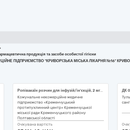
ь
армацевтична продукція та засоби особистої гігієни
РЦІЙНЕ ПІДПРИЄМСТВО "КРИВОРІЗЬКА МІСЬКА ЛІКАРНЯ №16" КРИВО
Ропівакаїн розчин для інфузій/ін'єкцій, 2 мг/мл по 100 мл
Комунальне некомерційне медичне
Тул
підприємство «Кременчуцький
сані
протипухлинний центр» Кременчуцької
міської ради Кременчуцького району
Полтавської області
Очікувана вартість
Очік