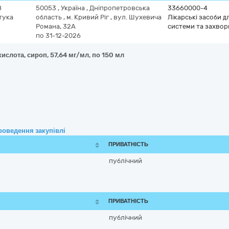
8
50053
,
Україна
,
Дніпропетровська
33660000-4
тука
область
,
м. Кривий Ріг
,
вул. Шухевича
Лікарські засоби 
Романа, 32А
системи та захвор
по 31-12-2026
ислота, сироп, 57,64 мг/мл, по 150 мл
роведення закупівлі
ПРИВАТНІСТЬ
публічний
ПРИВАТНІСТЬ
публічний