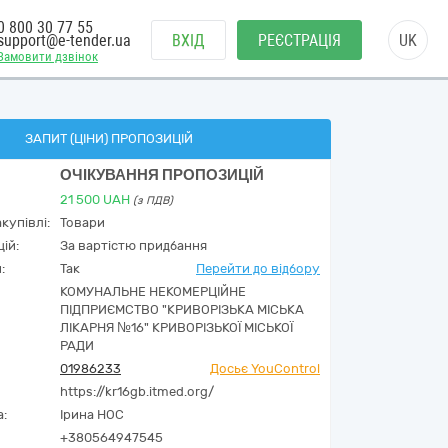
0 800 30 77 55
support@e-tender.ua
ВХІД
РЕЄСТРАЦІЯ
UK
Замовити дзвінок
ЗАПИТ (ЦІНИ) ПРОПОЗИЦІЙ
ОЧІКУВАННЯ ПРОПОЗИЦІЙ
21 500
UAH
(з ПДВ)
купівлі:
Товари
ій:
За вартістю придбання
:
Так
Перейти до відбору
КОМУНАЛЬНЕ НЕКОМЕРЦІЙНЕ
ПІДПРИЄМСТВО "КРИВОРІЗЬКА МІСЬКА
ЛІКАРНЯ №16" КРИВОРІЗЬКОЇ МІСЬКОЇ
РАДИ
01986233
Досьє YouControl
https://kr16gb.itmed.org/
а:
Ірина НОС
+380564947545