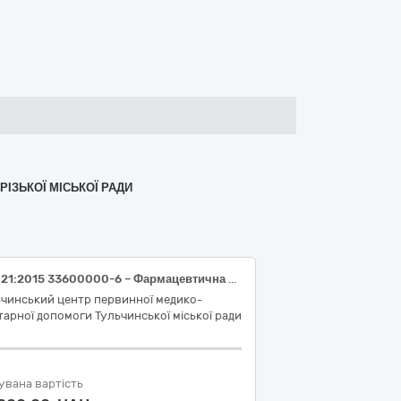
РІЗЬКОЇ МІСЬКОЇ РАДИ
ДК 021:2015 33600000-6 – Фармацевтична продукція (Salbutamol, Epinephrine, Metamizole sodium, Amiodarone, Amiodarone, Atropine, Dexamethasone, Acetylsalicylic acid, Glucose, Drotaverine, Enalapril, Enalapril, Ibuprofen, Isosorbide dinitrate, Ethanol, Medicinal charcoal, Diclofenac).
ьчинський центр первинної медико-
тарної допомоги Тульчинської міської ради
увана вартість