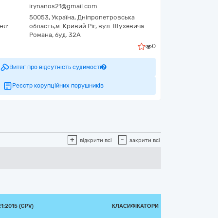
irynanos21@gmail.com
50053,
Україна
,
Дніпропетровська
ня:
область,
м. Кривий Ріг,
вул. Шухевича
Романа, буд. 32А
0
Витяг про відсутність судимості
Реєстр корупційних порушників
+
-
відкрити всі
закрити всі
:2015 (CPV)
КЛАСИФІКАТОРИ