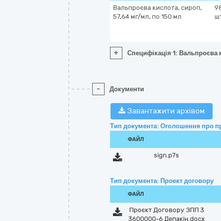
Вальпроєва кислота, сироп,
9
57,64 мг/мл, по 150 мл
ш
+
Специфікація 1: Вальпроєва к
-
Документи
Завантажити архівом
Тип документа: Оголошення про п
ФАЙЛ
sign.p7s
Тип документа: Проект договору
ФАЙЛ
Проєкт Договору ЗПП 3
3600000-6 Депакін.docx