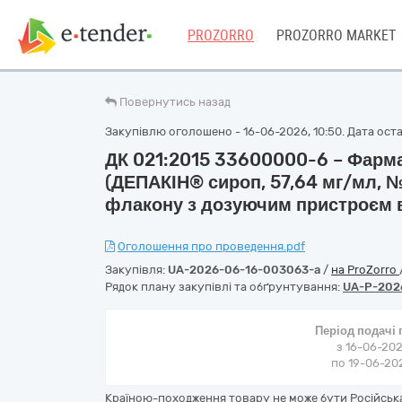
PROZORRO
PROZORRO MARKET
Повернутись назад
Закупівлю оголошено - 16-06-2026, 10:50. Дата остан
ДК 021:2015 33600000-6 – Фарм
(ДЕПАКІН® сироп, 57,64 мг/мл, № 
флакону з дозуючим пристроєм в
Оголошення про проведення.pdf
Закупівля:
UA-2026-06-16-003063-a
/
на ProZorro
Рядок плану закупівлі та обґрунтування:
UA-P-202
Період подачі
з 16-06-202
по 19-06-202
Країною-походження товару не може бути Російська