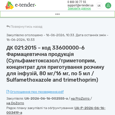
0 800 30 77 55
support@e-tender.ua
UK
Замовити дзвінок
Повернутись назад
Закупівлю оголошено - 16-06-2026, 10:33. Дата останніх змін -
16-06-2026, 10:33
ДК 021:2015 – код 33600000-6
Фармацевтична продукція
(Сульфаметоксазол/триметоприм,
концентрат для приготування розчину
для інфузій, 80 мг/16 мг, по 5 мл /
Sulfamethoxazole and trimethoprim)
Оголошення про проведення.pdf
Закупівля:
UA-2026-06-16-002555-a
/
на ProZorro
/
на DoZorro
Рядок плану закупівлі та обґрунтування:
UA-P-2026-06-16-
003419-a