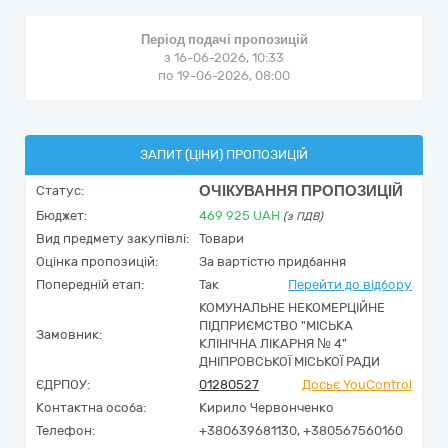
Період подачі пропозицій
з 16-06-2026, 10:33
по 19-06-2026, 08:00
ЗАПИТ (ЦІНИ) ПРОПОЗИЦІЙ
ОЧІКУВАННЯ ПРОПОЗИЦІЙ
Статус:
Бюджет:
469 925
UAH
(з ПДВ)
Вид предмету закупівлі:
Товари
Оцінка пропозицій:
За вартістю придбання
Попередній етап:
Так
Перейти до відбору
КОМУНАЛЬНЕ НЕКОМЕРЦІЙНЕ
ПІДПРИЄМСТВО "МІСЬКА
Замовник:
КЛІНІЧНА ЛІКАРНЯ № 4"
ДНІПРОВСЬКОЇ МІСЬКОЇ РАДИ
ЄДРПОУ:
01280527
Досьє YouControl
Контактна особа:
Кирило Червонченко
Телефон:
+380639681130, +380567560160