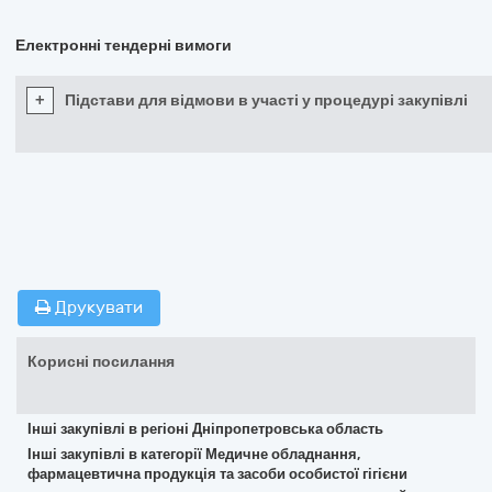
Електронні тендерні вимоги
+
Підстави для відмови в участі у процедурі закупівлі
Друкувати
Корисні посилання
Інші закупівлі в регіоні Дніпропетровська область
Інші закупівлі в категорії Медичне обладнання,
фармацевтична продукція та засоби особистої гігієни