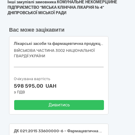
Інші закупівлі замовника КОМУНАЛЬНЕ НЕКОМЕРЦІЙНЕ
ПІДПРИЄМСТВО "МІСЬКА КЛІНІЧНА ЛІКАРНЯ № 4"
ДНІПРОВСЬКОЇ МІСЬКОЇ РАДИ
Вас може зацікавити
Лікарські засоби та фармацевтична продукція
ВІЙСЬКОВА ЧАСТИНА 3002 НАЦІОНАЛЬНОЇ
ГВАРДІЇ УКРАЇНИ
Очікувана вартість
598 595,00 UAH
з ПДВ
Дивитись
ДК 021:2015 33600000-6 – Фармацевтична продукція (Salbutamol, Epinephrine, Metamizole sodium, Amiodarone, Amiodarone, Atropine, Dexamethasone, Acetylsalicylic acid, Glucose, Drotaverine, Enalapril, Enalapril, Ibuprofen, Isosorbide dinitrate, Ethanol, Medicinal charcoal, Diclofenac).