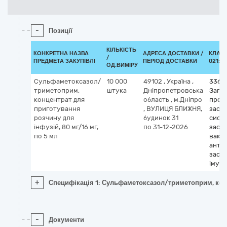
-
Позиції
КІЛЬКІСТЬ
КОНКРЕТНА НАЗВА
АДРЕСА ДОСТАВКИ /
КЛАСИ
/
ПРЕДМЕТА ЗАКУПІВЛІ
ПЕРІОД ДОСТАВКИ
021:20
ОД.ВИМІРУ
Сульфаметоксазол/
10 000
49102
,
Україна
,
3365
триметоприм,
штука
Дніпропетровська
Загал
концентрат для
область
,
м.Дніпро
прот
приготування
,
ВУЛИЦЯ БЛИЖНЯ,
засоб
розчину для
будинок 31
сист
інфузій, 80 мг/16 мг,
по 31-12-2026
заст
по 5 мл
вакц
анти
засоб
імун
+
Специфікація 1: Сульфаметоксазол/триметоприм, конце
-
Документи