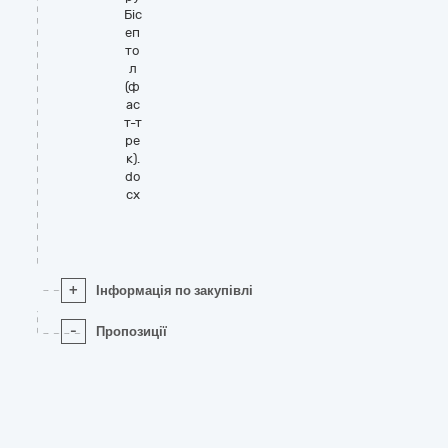
Біс
еп
то
л
(ф
ас
т-т
ре
к).
do
cx
+
Інформація по закупівлі
-
Пропозиції