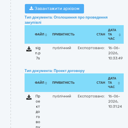
Завантажити архівом
Тип документа: Оголошення про проведення
закупівлі
ДАТА
ФАЙЛ
ПРИВАТНІСТЬ
СТАН
ТА
ЧАС
sig
публічний
Експортовано:
16-06-
n.p
2026,
7s
10:33:49
Тип документа: Проект договору
ДАТА
ФАЙЛ
ПРИВАТНІСТЬ
СТАН
ТА
ЧАС
Пр
публічний
Експортовано:
16-06-
ое
2026,
кт
10:31:24
до
го
во
ру