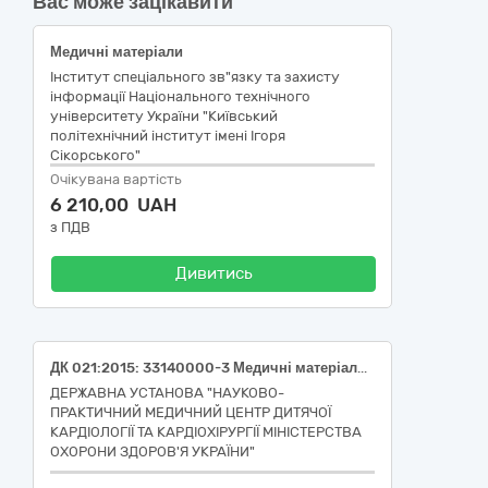
Вас може зацікавити
Медичні матеріали
Інститут спеціального зв"язку та захисту
інформації Національного технічного
університету України "Київський
політехнічний інститут імені Ігоря
Сікорського"
Очікувана вартість
6 210,00 UAH
з ПДВ
Дивитись
ДК 021:2015: 33140000-3 Медичні матеріали (Пробірка для забору капілярної крові, 0,2 мл, ЕДТА К2, червона кришка, з капіляром; Пробірки для забору капілярної крові: Об'єм: 0.5 мл, Розмір: 11х45мм, Наповнювач: ЕДТА К2, кришка Червона, з капіляром, пробірка з: Полістирол, кришка: Поліпропілен, Тип кришки: Ковпачок, Метод забору крові: Аспіраційний, Дно пробірки: Плоске; робірки для забору капілярної крові: Об'єм 0.15 мл, Розмір: 11х39 мм, Наповнювач: Натрію цитрат, кришка Бузкова, з капіляром, пробірка з Поліпропілену, кришка (Ковпачок) з: Поліпропілен, Метод забору крові: Аспіраційний, Дно пробірки: Конічне; Пробірка, нестерильна, 1 мл ,11х39 , з пласкою кришкою ковпачком та наповнювачем, пласке дно, для аналізів у клінічній хімії та імунології; Пробірка, нестерильна, 2 мл ,11х40, з пласкою кришкою ковпачком та наповнювачем, пласке дно, для аналізів у клінічній хімії та імунології, з градуюванням; Пробірка лабораторна, не стерильна, об’ємом 2 мл, з натрію цитратом. Поліпропіленова, прозора, розмір 11х 40 мм. Кришка зелена, пласка, типу ковпачок. Пласке дно, розгорнутий край, без градуювання. Не центрифужна, не для ПЛР, не автоклавується.; Пробірка вакуумна: Об'єм 5 мл., розмір: 13х75 мм, наповнювач: Активатор згортання (кремнезем), колір кришки: Червоний, стерильна; Пробірка вакуумна: Об'єм 2 мл., розмір: 13х75 мм, наповнювач: К2 ЕДТА, колір кришки: Лавандовий, стерильна)
ДЕРЖАВНА УСТАНОВА "НАУКОВО-
ПРАКТИЧНИЙ МЕДИЧНИЙ ЦЕНТР ДИТЯЧОЇ
КАРДІОЛОГІЇ ТА КАРДІОХІРУРГІЇ МІНІСТЕРСТВА
ОХОРОНИ ЗДОРОВ'Я УКРАЇНИ"