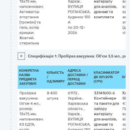
13х75 мм,
Харків
,
матеріалу
вак
наповнювач:
ВУЛИЦЯ
для аналізів,
взя
Активатор
РОГАНСЬКА,
дренажі та
кров
згортання
будинок 130
комплекти
акт
(тромбін) та
А
зго
гель, колір
по 20-12-
(діа
кришки:
2026
vitro
Жовтий,
стерильна
+
Специфікація 1: Пробірка вакуумна: Об'єм 3,5 мл., ро
КОНКРЕТНА
АДРЕСА
КІЛЬКІСТЬ
КЛАСИФІКАТОР
НАЗВА
ДОСТАВКИ /
/
ДК 021:2015
КЛА
ПРЕДМЕТА
ПЕРІОД
ОД.ВИМІРУ
(CPV)
ЗАКУПІВЛІ
ДОСТАВКИ
Пробірка
8 400
61172
,
33141600-6
Кла
вакуумна:
штука
Україна
,
Контейнери
GMD
Об'єм 4 мл.,
Харківська
та пакети для
475
розмір:
область
,
забору
Про
13х75 мм,
Харків
,
матеріалу
вак
наповнювач:
ВУЛИЦЯ
для аналізів,
від
К3 ЕДТА,
РОГАНСЬКА,
дренажі та
зраз
колір
будинок 130
комплекти
IVD