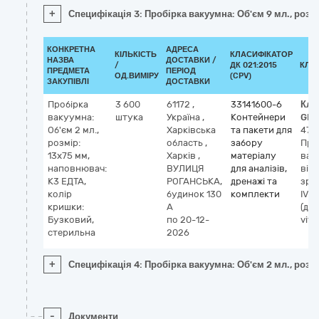
+
Специфікація 3: Пробірка вакуумна: Об'єм 9 мл., роз
КОНКРЕТНА
АДРЕСА
КІЛЬКІСТЬ
КЛАСИФІКАТОР
НАЗВА
ДОСТАВКИ /
/
ДК 021:2015
КЛА
ПРЕДМЕТА
ПЕРІОД
ОД.ВИМІРУ
(CPV)
ЗАКУПІВЛІ
ДОСТАВКИ
Пробірка
3 600
61172
,
33141600-6
Кла
вакуумна:
штука
Україна
,
Контейнери
GMD
Об'єм 2 мл.,
Харківська
та пакети для
475
розмір:
область
,
забору
Про
13х75 мм,
Харків
,
матеріалу
вак
наповнювач:
ВУЛИЦЯ
для аналізів,
від
К3 ЕДТА,
РОГАНСЬКА,
дренажі та
зраз
колір
будинок 130
комплекти
IVD
кришки:
А
(діа
Бузковий,
по 20-12-
vitr
стерильна
2026
+
Специфікація 4: Пробірка вакуумна: Об'єм 2 мл., розм
-
Документи