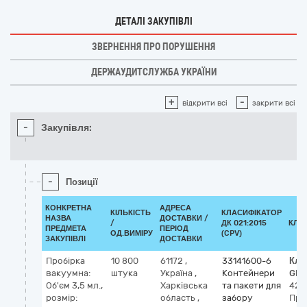
ДЕТАЛІ ЗАКУПІВЛІ
ЗВЕРНЕННЯ ПРО ПОРУШЕННЯ
ДЕРЖАУДИТСЛУЖБА УКРАЇНИ
+
-
відкрити всі
закрити всі
-
Закупівля:
-
Позиції
КОНКРЕТНА
АДРЕСА
КІЛЬКІСТЬ
КЛАСИФІКАТОР
НАЗВА
ДОСТАВКИ /
/
ДК 021:2015
КЛА
ПРЕДМЕТА
ПЕРІОД
ОД.ВИМІРУ
(CPV)
ЗАКУПІВЛІ
ДОСТАВКИ
Пробірка
10 800
61172
,
33141600-6
Кла
вакуумна:
штука
Україна
,
Контейнери
GMD
Об'єм 3,5 мл.,
Харківська
та пакети для
423
розмір:
область
,
забору
Про