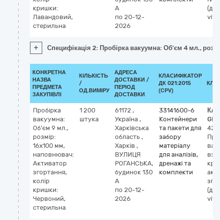
кришки:
А
(діа
Лавандовий,
по 20-12-
vitr
стерильна
2026
+
Специфікація 2: Пробірка вакуумна: Об'єм 4 мл., роз
КОНКРЕТНА
АДРЕСА
КІЛЬКІСТЬ
КЛАСИФІКАТОР
НАЗВА
ДОСТАВКИ /
/
ДК 021:2015
КЛА
ПРЕДМЕТА
ПЕРІОД
ОД.ВИМІРУ
(CPV)
ЗАКУПІВЛІ
ДОСТАВКИ
Пробірка
1 200
61172
,
33141600-6
Кла
вакуумна:
штука
Україна
,
Контейнери
GMD
Об'єм 9 мл.,
Харківська
та пакети для
423
розмір:
область
,
забору
Про
16х100 мм,
Харків
,
матеріалу
вак
наповнювач:
ВУЛИЦЯ
для аналізів,
взя
Активатор
РОГАНСЬКА,
дренажі та
кров
згортання,
будинок 130
комплекти
акт
колір
А
зго
кришки:
по 20-12-
(діа
Червоний,
2026
vitro
стерильна