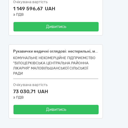
Очікувана вартість
1 149 596,67 UAH
з ПДВ
Дивитись
Рукавички медичні оглядові: нестерильні, матеріал виготовлення: нітрил, без пудри, розмір (ДСТУ EN 455-2:2015): M; Рукавички медичні оглядові: нестерильні, матеріал виготовлення: нітрил, без пудри, розмір (ДСТУ EN 455-2:2015): L; Рукавички медичні оглядові: нестерильні, матеріал виготовлення: латекс, без пудри, розмір (ДСТУ EN 455-2:2015): L; Катетер внутрішньовенний 22G з додатковим ін`єкційним портом, довжина катетера 25 мм, закритого типу, захисний механізм голки, з подовжувачаем, з рентгенкотрастною смужкою, колорове кодуванн - ДК 021:2015-33140000-3 Медичні матеріали
КОМУНАЛЬНЕ НЕКОМЕРЦІЙНЕ ПІДПРИЄМСТВО
"БІЛОЦЕРКІВСЬКА ЦЕНТРАЛЬНА РАЙОННА
ЛІКАРНЯ" МАЛОВІЛЬШАНСЬКОЇ СІЛЬСЬКОЇ
РАДИ
Очікувана вартість
73 030,71 UAH
з ПДВ
Дивитись