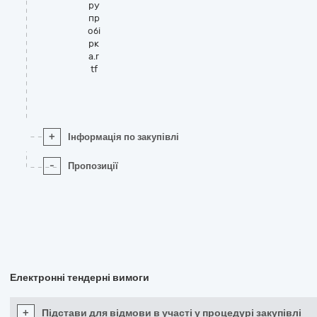
ру
пр
обі
рк
а.r
tf
+
Інформація по закупівлі
-
Пропозиції
Електронні тендерні вимоги
+
Підстави для відмови в участі у процедурі закупівлі