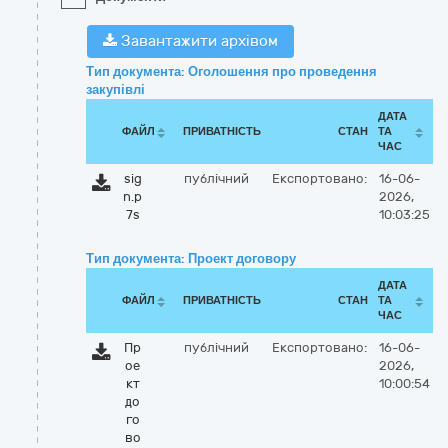
Завантажити архівом
Тип документа: Оголошення про проведення
закупівлі
ДАТА
ФАЙЛ
ПРИВАТНІСТЬ
СТАН
ТА
ЧАС
sig
публічний
Експортовано:
16-06-
n.p
2026,
7s
10:03:25
Тип документа: Проект договору
ДАТА
ФАЙЛ
ПРИВАТНІСТЬ
СТАН
ТА
ЧАС
Пр
публічний
Експортовано:
16-06-
ое
2026,
кт
10:00:54
до
го
во