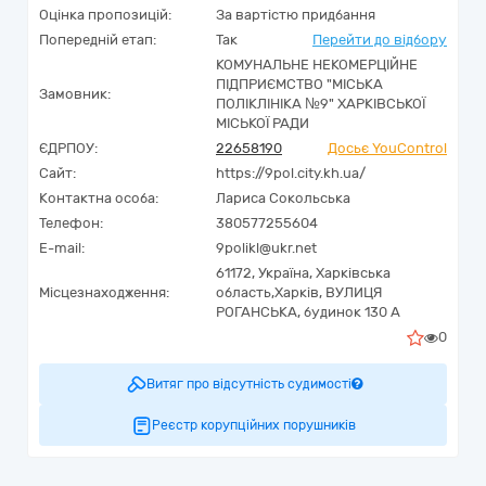
Оцінка пропозицій:
За вартістю придбання
Попередній етап:
Так
Перейти до відбору
КОМУНАЛЬНЕ НЕКОМЕРЦІЙНЕ
ПІДПРИЄМСТВО "МІСЬКА
Замовник:
ПОЛІКЛІНІКА №9" ХАРКІВСЬКОЇ
МІСЬКОЇ РАДИ
ЄДРПОУ:
22658190
Досьє YouControl
Сайт:
https://9pol.city.kh.ua/
Контактна особа:
Лариса Сокольська
Телефон:
380577255604
E-mail:
9polikl@ukr.net
61172,
Україна
,
Харківська
Місцезнаходження:
область,
Харків,
ВУЛИЦЯ
РОГАНСЬКА, будинок 130 А
0
Витяг про відсутність судимості
Реєстр корупційних порушників