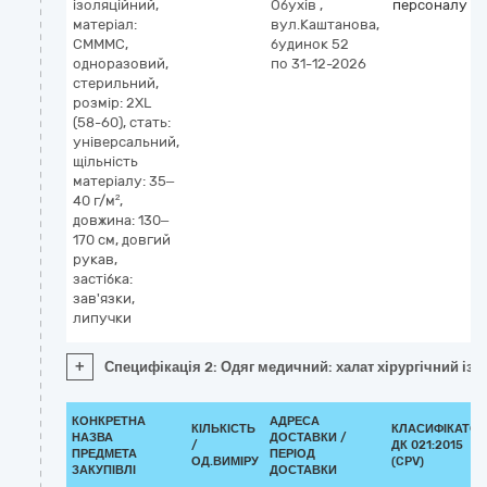
ізоляційний,
Обухів
,
персоналу
матеріал:
вул.Каштанова,
СМММС,
будинок 52
одноразовий,
по 31-12-2026
стерильний,
розмір: 2XL
(58-60), стать:
універсальний,
щільність
матеріалу: 35–
40 г/м²,
довжина: 130–
170 см, довгий
рукав,
застібка:
зав'язки,
липучки
+
Специфікація 2: Одяг медичний: халат хірургічний ізол
КОНКРЕТНА
АДРЕСА
КІЛЬКІСТЬ
КЛАСИФІКАТОР
НАЗВА
ДОСТАВКИ /
/
ДК 021:2015
ПРЕДМЕТА
ПЕРІОД
ОД.ВИМІРУ
(CPV)
ЗАКУПІВЛІ
ДОСТАВКИ