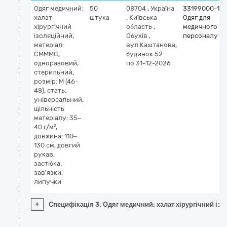
Одяг медичний:
50
08704
,
Україна
33199000-1
халат
штука
,
Київська
Одяг для
хірургічний
область
,
медичного
ізоляційний,
Обухів
,
персоналу
матеріал:
вул.Каштанова,
СМММС,
будинок 52
одноразовий,
по 31-12-2026
стерильний,
розмір: M (46-
48), стать:
універсальний,
щільність
матеріалу: 35–
40 г/м²,
довжина: 110–
130 см, довгий
рукав,
застібка:
зав'язки,
липучки
+
Специфікація 3: Одяг медичний: халат хірургічний ізол