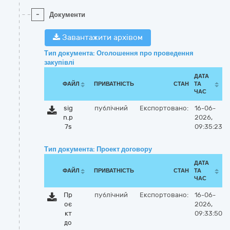
-
Документи
Завантажити архівом
Тип документа: Оголошення про проведення
закупівлі
ДАТА
ФАЙЛ
ПРИВАТНІСТЬ
СТАН
ТА
ЧАС
sig
публічний
Експортовано:
16-06-
n.p
2026,
7s
09:35:23
Тип документа: Проект договору
ДАТА
ФАЙЛ
ПРИВАТНІСТЬ
СТАН
ТА
ЧАС
Пр
публічний
Експортовано:
16-06-
оє
2026,
кт
09:33:50
до