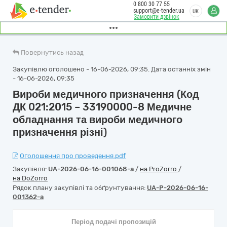
0 800 30 77 55
support@e-tender.ua
UK
Замовити дзвінок
Повернутись назад
Закупівлю оголошено - 16-06-2026, 09:35. Дата останніх змін
- 16-06-2026, 09:35
Вироби медичного призначення (Код
ДК 021:2015 – 33190000-8 Медичне
обладнання та вироби медичного
призначення різні)
Оголошення про проведення.pdf
Закупівля:
UA-2026-06-16-001068-a
/
на ProZorro
/
на DoZorro
Рядок плану закупівлі та обґрунтування:
UA-P-2026-06-16-
001362-a
Період подачі пропозицій