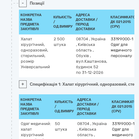
-
Позиції
КОНКРЕТНА
АДРЕСА
КІЛЬКІСТЬ
КЛАСИФІКАТОР
НАЗВА
ДОСТАВКИ /
/
ДК 021:2015
ПРЕДМЕТА
ПЕРІОД
ОД.ВИМІРУ
(CPV)
ЗАКУПІВЛІ
ДОСТАВКИ
Халат
2 500
08704
,
Україна
33199000-1
хірургічний,
штука
,
Київська
Одяг для
одноразовий,
область
,
медичного
стерильний,
Обухів
,
персоналу
розмір
вул.Каштанова,
Універсальний
будинок 52
по 31-12-2026
+
Специфікація 1: Халат хірургічний, одноразовий, сте
КОНКРЕТНА
АДРЕСА
КІЛЬКІСТЬ
КЛАСИФІКАТОР
НАЗВА
ДОСТАВКИ /
/
ДК 021:2015
ПРЕДМЕТА
ПЕРІОД
ОД.ВИМІРУ
(CPV)
ЗАКУПІВЛІ
ДОСТАВКИ
Одяг медичний:
50
08704
,
Україна
33199000-1
халат
штука
,
Київська
Одяг для
хірургічний
область
,
медичного