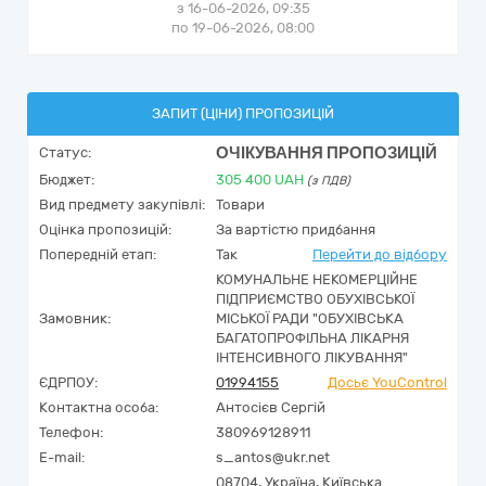
з 16-06-2026, 09:35
по 19-06-2026, 08:00
ЗАПИТ (ЦІНИ) ПРОПОЗИЦІЙ
ОЧІКУВАННЯ ПРОПОЗИЦІЙ
Статус:
Бюджет:
305 400
UAH
(з ПДВ)
Вид предмету закупівлі:
Товари
Оцінка пропозицій:
За вартістю придбання
Попередній етап:
Так
Перейти до відбору
КОМУНАЛЬНЕ НЕКОМЕРЦІЙНЕ
ПІДПРИЄМСТВО ОБУХІВСЬКОЇ
Замовник:
МІСЬКОЇ РАДИ "ОБУХІВСЬКА
БАГАТОПРОФІЛЬНА ЛІКАРНЯ
ІНТЕНСИВНОГО ЛІКУВАННЯ"
ЄДРПОУ:
01994155
Досьє YouControl
Контактна особа:
Антосієв Сергій
Телефон:
380969128911
E-mail:
s_antos@ukr.net
08704,
Україна
,
Київська