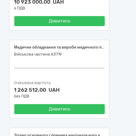
10 923 000,00 UAH
з ПДВ
Дивитись
Медичне обладнання та вироби медичного призначення різні
Військова частина А3719
Очікувана вартість
1 262 512,00 UAH
без ПДВ
Дивитись
Згідно основного словника національного класифікатора України «Єдиний закупівельний словник» ДК 021:2015 : 33190000-8 - Медичне обладнання та вироби медичного призначення різні (Монітор пацієнта (НК 024:2023: 33586 – Cистема моніторингу фізіологічних показників одного пацієнта, НК 031:2024: Z1203020201 - Приліжкові мультипараметричні монітори пацієнта), Відсмоктувач медичний електричний (НК 024:2023:47366 – Аспіраційна система, що живиться від електромережі, для невідкладної допомоги; НК 031:2024 - Z120105 -Хірургічні медичні аспіратори), Підігрівач рідини (НК 024: НК 024:2023: 47616 – Апарат для кондуктивного підігрівання крові/інфузійних розчинів, НК 031:2024: Z12030305 – Медичне обладнання та супутні аксесуари, програмне забезпесення і витратні матеріали/ підігрівачі інфузійних розчинів)