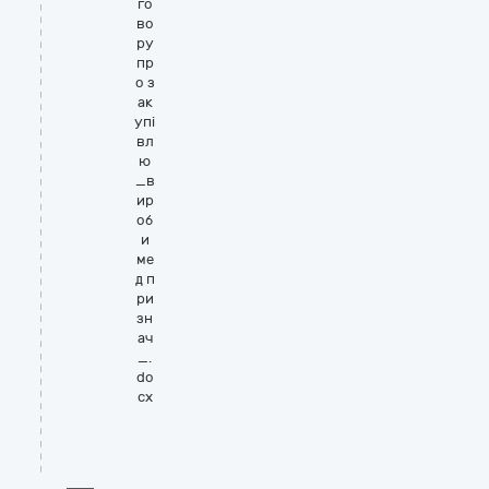
го
во
ру
пр
о з
ак
упі
вл
ю
_в
ир
об
и
ме
д п
ри
зн
ач
_.
do
cx