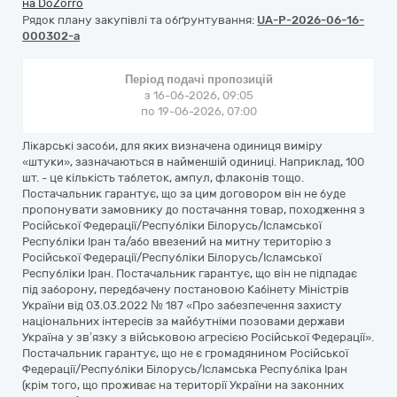
на DoZorro
Рядок плану закупівлі та обґрунтування:
UA-P-2026-06-16-
000302-a
Період подачі пропозицій
з 16-06-2026, 09:05
по 19-06-2026, 07:00
Лікарські засоби, для яких визначена одиниця виміру
«штуки», зазначаються в найменшій одиниці. Наприклад, 100
шт. - це кількість таблеток, ампул, флаконів тощо.
Постачальник гарантує, що за цим договором він не буде
пропонувати замовнику до постачання товар, походження з
Російської Федерації/Республіки Білорусь/Ісламської
Республіки Іран та/або ввезений на митну територію з
Російської Федерації/Республіки Білорусь/Ісламської
Республіки Іран. Постачальник гарантує, що він не підпадає
під заборону, передбачену постановою Кабінету Міністрів
України від 03.03.2022 № 187 «Про забезпечення захисту
національних інтересів за майбутніми позовами держави
Україна у зв’язку з військовою агресією Російської Федерації».
Постачальник гарантує, що не є громадянином Російської
Федерації/Республіки Білорусь/Ісламська Республіка Іран
(крім того, що проживає на території України на законних