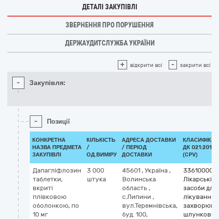
ДЕТАЛІ ЗАКУПІВЛІ
ЗВЕРНЕННЯ ПРО ПОРУШЕННЯ
ДЕРЖАУДИТСЛУЖБА УКРАЇНИ
+
-
відкрити всі
закрити всі
-
Закупівля:
-
Позиції
КОНКРЕТНА
КІЛЬКІСТЬ
АДРЕСА ДОСТАВКИ
КЛАСИФІКАТ
НАЗВА ПРЕДМЕТА
/
/ ПЕРІОД
ДК 021:2015
ЗАКУПІВЛІ
ОД.ВИМІРУ
ДОСТАВКИ
(CPV)
Дапагліфлозин
3 000
45601
,
Україна
,
33610000-
таблетки,
штука
Волинська
Лікарські
вкриті
область
,
засоби для
плівковою
с.Липини
,
лікування
оболонкою, по
вул.Теремнівська,
захворюва
10 мг
буд. 100,
шлунково-