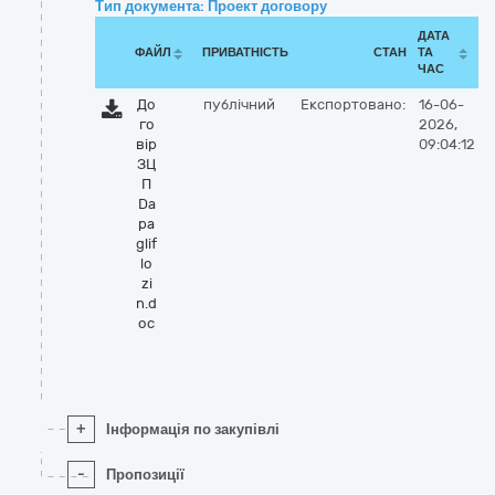
Тип документа: Проект договору
ДАТА
ФАЙЛ
ПРИВАТНІСТЬ
СТАН
ТА
ЧАС
До
публічний
Експортовано:
16-06-
го
2026,
вір
09:04:12
ЗЦ
П
Da
pa
glif
lo
zi
n.d
oc
+
Інформація по закупівлі
-
Пропозиції