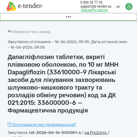
0 800 30 77 55
support@e-tender.ua
UK
Замовити дзвінок
Повернутись назад
Закупівлю оголошено - 16-06-2026, 09:05. Дата останніх змін
- 16-06-2026, 09:05
Дапагліфлозин таблетки, вкриті
плівковою оболонкою, по 10 мг МНН
Dapagliflozin (33610000-9 Лікарські
засоби для лікування захворювань
шлунково-кишкового тракту та
розладів обміну речовин) код за ДК
021:2015: 33600000-6 —
Фармацевтична продукція
Оголошення про проведення.pdf
Закупівля:
UA-2026-06-16-000581-a
/
на ProZorro
/