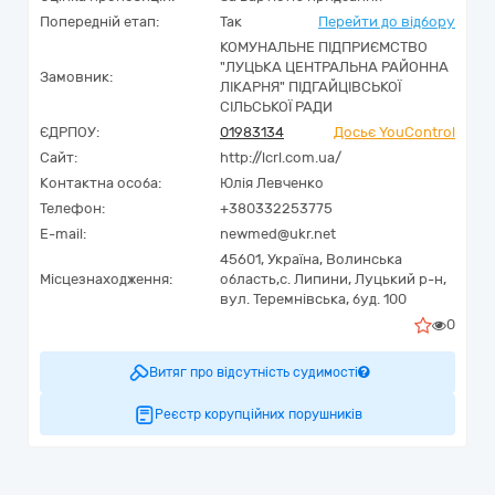
Попередній етап:
Так
Перейти до відбору
КОМУНАЛЬНЕ ПІДПРИЄМСТВО
"ЛУЦЬКА ЦЕНТРАЛЬНА РАЙОННА
Замовник:
ЛІКАРНЯ" ПІДГАЙЦІВСЬКОЇ
СІЛЬСЬКОЇ РАДИ
ЄДРПОУ:
01983134
Досьє YouControl
Сайт:
http://lcrl.com.ua/
Контактна особа:
Юлія Левченко
Телефон:
+380332253775
E-mail:
newmed@ukr.net
45601,
Україна
,
Волинська
Місцезнаходження:
область,
с. Липини, Луцький р-н,
вул. Теремнівська, буд. 100
0
Витяг про відсутність судимості
Реєстр корупційних порушників