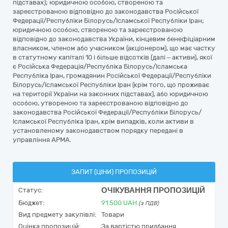
підставах); юридичною особою, створеною та
зареєстрованою відповідно до законодавства Російської
Федерації/Республіки Білорусь/Ісламської Республіки Іран;
юридичною особою, створеною та зареєстрованою
відповідно до законодавства України, кінцевим бенефіціарним
власником, членом або учасником (акціонером), що має частку
в статутному капіталі 10 і більше відсотків (далі – активи), якої
є Російська Федерація/Республіка Білорусь/Ісламська
Республіка Іран, громадянин Російської Федерації/Республіки
Білорусь/Ісламської Республіки Іран (крім того, що проживає
на території України на законних підставах), або юридичною
особою, утвореною та зареєстрованою відповідно до
законодавства Російської Федерації/Республіки Білорусь/
Ісламської Республіка Іран, крім випадків, коли активи в
установленому законодавством порядку передані в
управління АРМА.
ЗАПИТ (ЦІНИ) ПРОПОЗИЦІЙ
ОЧІКУВАННЯ ПРОПОЗИЦІЙ
Статус:
Бюджет:
91 500
UAH
(з ПДВ)
Вид предмету закупівлі:
Товари
Оцінка пропозицій:
За вартістю придбання