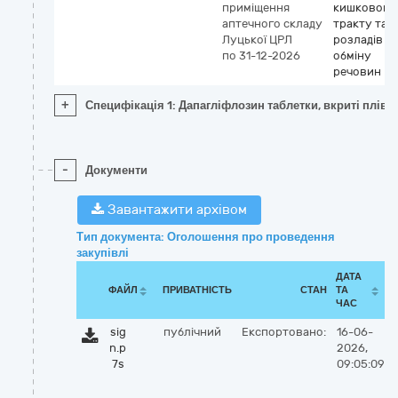
приміщення
кишкового
аптечного складу
тракту та
Луцької ЦРЛ
розладів
по 31-12-2026
обміну
речовин
+
Специфікація 1: Дапагліфлозин таблетки, вкриті плів
-
Документи
Завантажити архівом
Тип документа: Оголошення про проведення
закупівлі
ДАТА
ФАЙЛ
ПРИВАТНІСТЬ
СТАН
ТА
ЧАС
sig
публічний
Експортовано:
16-06-
n.p
2026,
7s
09:05:09