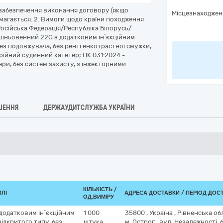
я забезпечення виконання договору (якщо
Місцезнаходжен
магається. 2. Вимоги щодо країни походження
осійська Федерація/Республіка Білорусь/
рішньовенний 22G з додатковим ін`єкційним
без подовжувача, без рентгенкотрастної смужки,
ійний судинний катетер; НК 031:2024 -
ри, без систем захисту, з інжекторними
ШЕННЯ
ДЕРЖАУДИТСЛУЖБА УКРАЇНИ
КІЛЬКІСТЬ /
ВЛІ
АДРЕСА ДОСТАВКИ / ПЕРІОД ДОС
ОД.ВИМІРУ
додатковим ін`єкційним
1 000
35800
,
Україна
,
Рівненська об
ідкритого типу, без
штука
м. Острог
,
вул. Незалежності, б