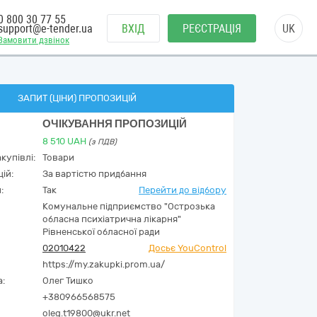
0 800 30 77 55
support@e-tender.ua
ВХІД
РЕЄСТРАЦІЯ
UK
Замовити дзвінок
ЗАПИТ (ЦІНИ) ПРОПОЗИЦІЙ
ОЧІКУВАННЯ ПРОПОЗИЦІЙ
8 510
UAH
(з ПДВ)
купівлі:
Товари
ій:
За вартістю придбання
:
Так
Перейти до відбору
Комунальне підприємство "Острозька
обласна психіатрична лікарня"
Рівненської обласної ради
02010422
Досьє YouControl
https://my.zakupki.prom.ua/
а:
Олег Тишко
+380966568575
oleg.t19800@ukr.net