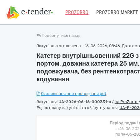
PROZORRO
PROZORRO MARKET
Повернутись назад
Закупівлю оголошено - 16-06-2026, 08:46. Дата оста
Катетер внутрішньовенний 22G з
портом, довжина катетера 25 мм, 
подовжувача, без рентгенкотраст
кодування
Оголошення про проведення.pdf
Закупівля:
UA-2026-06-16-000331-a
/
на ProZorro
Рядок плану закупівлі та обґрунтування:
UA-P-202
Період подачі
з 16-06-202
по 19-06-202