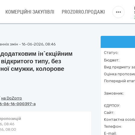
КОМЕРЦІЙНІ ЗАКУПІВЛІ
PROZORRO.ПРОДАЖІ
нніх змін - 16-06-2026, 08:46
 додатковим ін`єкційним
Статус:
відкритого типу, без
Бюджет:
Вид предмету за
ної смужки, колорове
Оцінка пропозиц
Попередній етап
Замовник:
/
на DoZorro
6-06-16-000397-a
ЄДРПОУ:
Сайт:
 пропозицій
Контактна особ
6, 08:46
Телефон:
6, 08:00
E-mail: