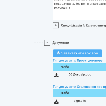
подовжувача, без рентгенкотраст
кодування
+
Специфікація 1: Катетер вну
-
Документи
Завантажити архівом
Тип документа: Проект договору
ФАЙЛ
06 Договір.doc
Тип документа: Оголошення про п
ФАЙЛ
sign.p7s