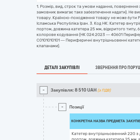
1. Розмір, вид, строк та умови надання, поверненн
замовник вимагає таке забезпечення надати). Не ви
товару. Країною-походження товару не може бути Р
Ісламська Республіка Іран. 3. Код НК: Катетер внут
портом, довжина катетера 25 мм, відкритого типу, 
колорове кодування (НК 024:2023 — 40601 Перифер
C0101010101 — Периферичні внутрішньовенні катете
клапанами).
ДЕТАЛІ ЗАКУПІВЛІ
ЗВЕРНЕННЯ ПРО ПОРУ
-
Закупівля:
8 510
UAH
(з ПДВ)
-
Позиції
КОНКРЕТНА НАЗВА ПРЕДМЕТА ЗАКУПІ
Катетер внутрішньовенний 22G з 
портом, довжина катетера 25 мм, в