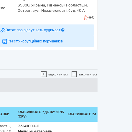
35800,
Україна
,
Рівненська область,
м.
ня:
Острог,
вул. Незалежності, буд. 40 А
0
Витяг про відсутність судимості
Реєстр корупційних порушників
+
-
відкрити всі
закрити всі
КЛАСИФІКАТОР ДК 021:2015
ТАВКИ
КЛАСИФІКАТОРИ
(CPV)
ласть
,
33141000-0
уд. 40
Медичні матеріали