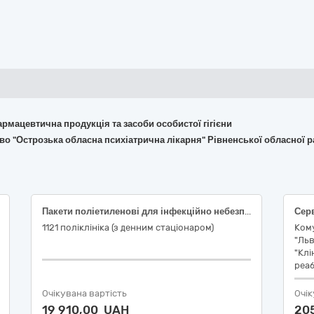
армацевтична продукція та засоби особистої гігієни
во "Острозька обласна психіатрична лікарня" Рівненської обласної 
Пакети поліетиленові для інфекційно небезпечних відходів
1121 поліклініка (з денним стаціонаром)
Ком
"Льв
"Клі
реаб
Очікувана вартість
Очік
19 910,00 UAH
20