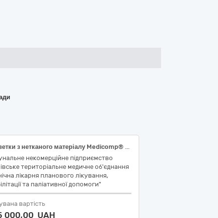
ради
Серветки з нетканого матеріалу Medicomp® 10см х 10см 2x100шт (або еквівалент),НК 024:2023: 48131 — Серветка неткана стерильна, НК 031:2024 M0202010101 НЕТКАНІ СКЛАДЕНІ МАРЛЕВІ ВИРОБИ, БЕЗ РЕНТГЕНОКОНТРАСТНОЇ СМУЖКИ, СТЕРИЛЬНІ; Суперабсорбуючі пов'язки RespoSorb® Super 10см х 10см 10шт(або еквівалент),НК 024:2023: 46854 — Стерильна пов'язка на рану, що не прилипає, абсорбент, НК 031:2024-H9001 — Пов'язки для швів; Суперабсорбуючі пов'язки RespoSorb® Super 10см х 20см 10шт(або еквівалент),НК 024:2023: 46854 — Стерильна пов'язка на рану, що не прилипає, абсорбент,НК 031:2024-H9001 — Пов'язки для швів; Пов’язка атравматична мазева Grassolind® Neutral 10см х 20см 30шт(або еквівалент),НК 024:2023: 46855 — Пов'язка на рану, що не прилипає, проникна,НК 031:2024-H9001 — Пов'язки для швів; Вологі гігієнічні серветки MoliCare® Skin 50шт(або еквівалент),НК 024:2023: 61694 — Серветка для очищення шкіри нестерильна,НК 031:2024 - M040412 Перев'язувальні матеріали, що містять антисептик; Очищуюча піна MoliCare® Skin 400мл(або еквівалент),НК 024:2023: 46206 — Захисний зволожувальний засіб для шкіри, НК 031:2024 код А108002 Захисні креми/гелі для перистомної шкіри.
унальне некомерційне підприємство
івське територіальне медичне об'єднання
нічна лікарня планового лікування,
ілітації та паліативної допомоги"
увана вартість
5 000,00 UAH