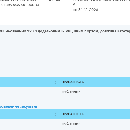
ної смужки, колорове
А
по 31-12-2026
трішньовенний 22G з додатковим ін`єкційним портом, довжина катетер
ПРИВАТНІСТЬ
публічний
роведення закупівлі
ПРИВАТНІСТЬ
публічний