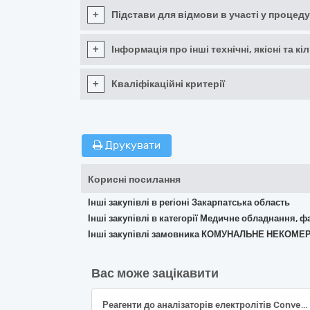
+
Підстави для відмови в участі у процеду
+
Інформація про інші технічні, якісні та 
+
Кваліфікаційні критерії
Друкувати
Корисні посилання
Інші закупівлі в регіоні Закарпатська область
Інші закупівлі в категорії Медичне обладнання, ф
Інші закупівлі замовника КОМУНАЛЬНЕ НЕКО
Вас може зацікавити
Реагенти до аналізаторів електролітів Convergus (за кодом ДК 021:2015 - «Єдиний закупівельний словник»- 33690000-3 - Лікарські засоби інші; 33696500-0 - Лабораторні реактиви)