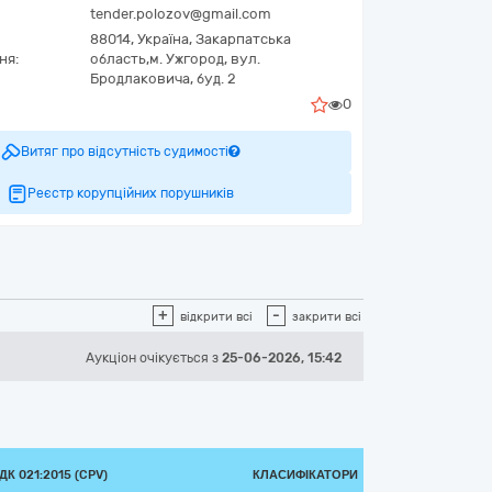
tender.polozov@gmail.com
88014,
Україна
,
Закарпатська
ня:
область,
м. Ужгород,
вул.
Бродлаковича, буд. 2
0
Витяг про відсутність судимості
Реєстр корупційних порушників
+
-
відкрити всі
закрити всі
Аукціон
очікується
з
25-06-2026, 15:42
К 021:2015 (CPV)
КЛАСИФІКАТОРИ