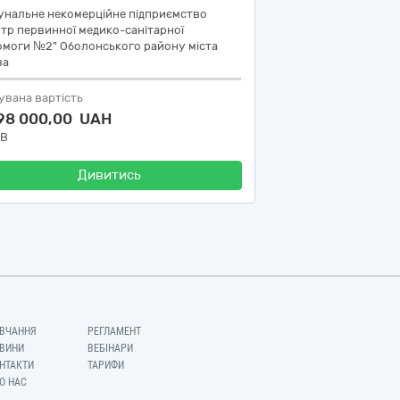
унальне некомерційне підприємство
тр первинної медико-санітарної
омоги №2" Оболонського району міста
ва
увана вартість
998 000,00 UAH
ДВ
Дивитись
ВЧАННЯ
РЕГЛАМЕНТ
ВИНИ
ВЕБІНАРИ
НТАКТИ
ТАРИФИ
О НАС