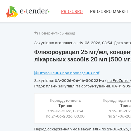
PROZORRO
PROZORRO MARKET
Повернутись назад
Закупівлю оголошено - 16-06-2026, 08:34. Дата оста
Флюороурацил 25 мг/мл, концент
лікарських засобів 20 мл (500 мг
Оголошення про проведення.pdf
Закупівля:
UA-2026-06-16-000221-a
/
на ProZorro
Рядок плану закупівлі та обґрунтування:
UA-P-202
Період уточнень
Період подачі
Триває
Трив
з 16-06-2026, 08:34
з 16-06-202
по 21-06-2026, 00:00
по 24-06-202
Період оскарження умов закупівлі - по
21-06-2026, 