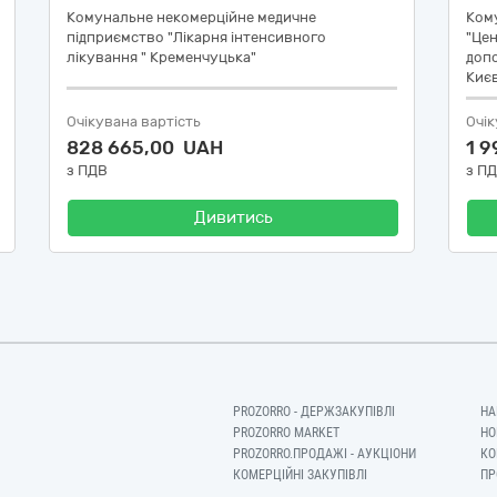
Комунальне некомерційне медичне
Ком
підприємство "Лікарня інтенсивного
"Цен
лікування " Кременчуцька"
доп
Киє
Очікувана вартість
Очік
828 665,00 UAH
1 
з ПДВ
з П
Дивитись
PROZORRO - ДЕРЖЗАКУПІВЛІ
НА
PROZORRO MARKET
НО
PROZORRO.ПРОДАЖІ - АУКЦІОНИ
КО
КОМЕРЦІЙНІ ЗАКУПІВЛІ
ПР