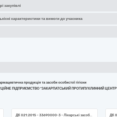
рі закупівлі
кількісні характеристики та вимоги до учасника
армацевтична продукція та засоби особистої гігієни
МЕРЦІЙНЕ ПІДПРИЄМСТВО "ЗАКАРПАТСЬКИЙ ПРОТИПУХЛИННИЙ ЦЕНТР
ДК 021:2015 - 33690000-3 - Лікарські засоби різні (Реактиви для коагулометра SC-40)