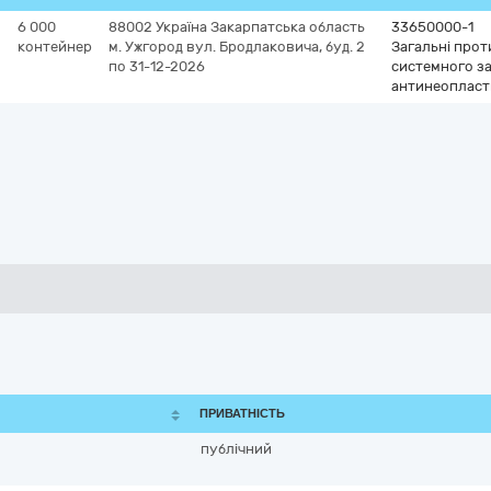
6 000
88002
Україна
Закарпатська область
33650000-1
контейнер
м. Ужгород
вул. Бродлаковича, буд. 2
Загальні прот
по 31-12-2026
системного за
антинеопласт
ПРИВАТНІСТЬ
публічний