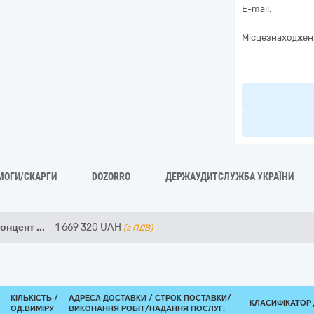
E-mail:
Місцезнаходжен
МОГИ/СКАРГИ
DOZORRO
ДЕРЖАУДИТСЛУЖБА УКРАЇНИ
концент
...
1 669 320
UAH
(з ПДВ)
КІЛЬКІСТЬ /
АДРЕСА ДОСТАВКИ /
СТРОК ПОСТАВКИ/
КЛАСИФІКАТОР Д
ОД.ВИМІРУ
ВИКОНАННЯ РОБІТ/НАДАННЯ ПОСЛУГ: