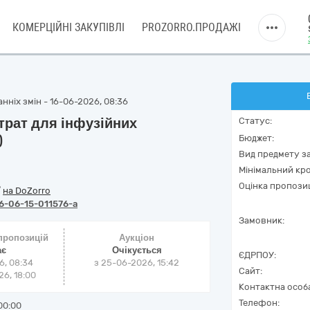
КОМЕРЦІЙНІ ЗАКУПІВЛІ
PROZORRO.ПРОДАЖІ
нніх змін - 16-06-2026, 08:36
рат для інфузійних
Статус:
)
Бюджет:
Вид предмету за
Мінімальний кро
Оцінка пропозиц
/
на DoZorro
6-06-15-011576-a
Замовник:
 пропозицій
Аукціон
ає
Очікується
ЄДРПОУ:
6, 08:34
з
25-06-2026, 15:42
Сайт:
6, 18:00
Контактна особ
Телефон:
00:00