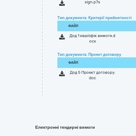
sign.p7s
Тип документа: Критерії прийнятності
ФАЙЛ
Дод 1 кваліфік вимоги.d
ocx
Тип документа: Проект договору
ФАЙЛ
Дод 5 Проект договору.
doc
Електронні тендерні вимоги