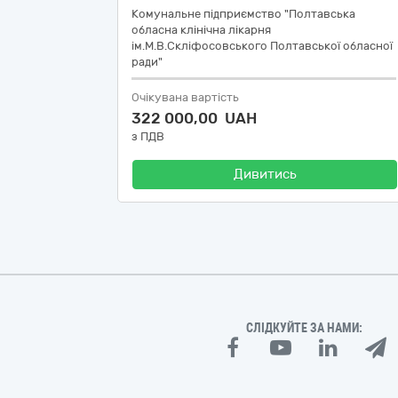
Комунальне підприємство "Полтавська
обласна клінічна лікарня
ім.М.В.Скліфосовського Полтавської обласної
ради"
Очікувана вартість
322 000,00 UAH
з ПДВ
Дивитись
СЛІДКУЙТЕ ЗА НАМИ: