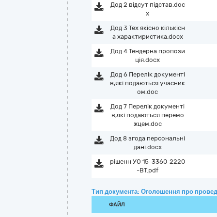
Дод 2 відсут підстав.doc
x
Дод 3 Тех якісно кількісн
а характиристика.docx
Дод 4 Тендерна пропози
ція.docx
Дод 6 Перелік документі
в,які подаються учасник
ом.doc
Дод 7 Перелік документі
в,які подаються перемо
жцем.doc
Дод 8 згода персональні
дані.docx
рішенн УО 15-3360-2220
-ВТ.pdf
Тип документа: Оголошення про провед
ФАЙЛ