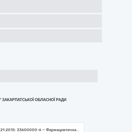
" ЗАКАРПАТСЬКОЇ ОБЛАСНОЇ РАДИ
ДК 021:2015: 33600000-6 — Фармацевтична продукція (33650000-1 Загальні протиінфекційні засоби для системного застосування, вакцини, антинеопластичні засоби та імуномодулятори (33651600-4 Вакцини))