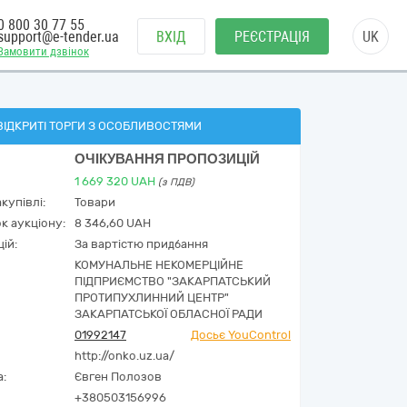
0 800 30 77 55
support@e-tender.ua
ВХІД
РЕЄСТРАЦІЯ
UK
Замовити дзвінок
ВІДКРИТІ ТОРГИ З ОСОБЛИВОСТЯМИ
ОЧІКУВАННЯ ПРОПОЗИЦІЙ
1 669 320
UAH
(з ПДВ)
купівлі:
Товари
к аукціону:
8 346,60 UAH
ій:
За вартістю придбання
КОМУНАЛЬНЕ НЕКОМЕРЦІЙНЕ
ПІДПРИЄМСТВО "ЗАКАРПАТСЬКИЙ
ПРОТИПУХЛИННИЙ ЦЕНТР"
ЗАКАРПАТСЬКОЇ ОБЛАСНОЇ РАДИ
01992147
Досьє YouControl
http://onko.uz.ua/
а:
Євген Полозов
+380503156996