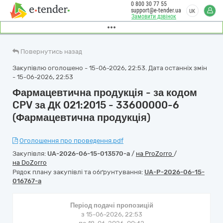
0 800 30 77 55
support@e-tender.ua
UK
Замовити дзвінок
Повернутись назад
Закупівлю оголошено - 15-06-2026, 22:53. Дата останніх змін
- 15-06-2026, 22:53
Фармацевтична продукція - за кодом
CPV за ДК 021:2015 - 33600000-6
(Фармацевтична продукція)
Оголошення про проведення.pdf
Закупівля:
UA-2026-06-15-013570-a
/
на ProZorro
/
на DoZorro
Рядок плану закупівлі та обґрунтування:
UA-P-2026-06-15-
016767-a
Період подачі пропозицій
з 15-06-2026, 22:53