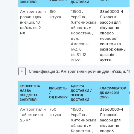
ЗАКУПІВЛІ
ДОСТАВКИ
Амітриптилін
150
11500
,
33660000-4
Кл
розчин для
штука
Україна
,
Лікарські
М
ін’єкцій, 10
Житомирська
засоби для
am
мг/мл, по 2
область
,
м.
лікування
мл
Коростень
,
хвороб
вул.
нервової
Амосова,
системи та
буд. 8
захворювань
по 31-12-
органів
2026
чуття
+
Специфікація 2: Амітриптилін розчин для ін’єкцій, 10 
КОНКРЕТНА
АДРЕСА
КІЛЬКІСТЬ
КЛАСИФІКАТОР
НАЗВА
ДОСТАВКИ /
/
ДК 021:2015
КЛ
ПРЕДМЕТА
ПЕРІОД
ОД.ВИМІРУ
(CPV)
ЗАКУПІВЛІ
ДОСТАВКИ
Амітриптилін
750
11500
,
33660000-4
Кл
таблетки по
штука
Україна
,
Лікарські
М
25 мг
Житомирська
засоби для
am
область
,
м.
лікування
Коростень
,
хвороб