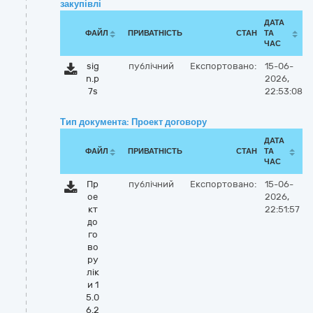
закупівлі
ДАТА
ФАЙЛ
ПРИВАТНІСТЬ
СТАН
ТА
ЧАС
sig
публічний
Експортовано:
15-06-
n.p
2026,
7s
22:53:08
Тип документа: Проект договору
ДАТА
ФАЙЛ
ПРИВАТНІСТЬ
СТАН
ТА
ЧАС
Пр
публічний
Експортовано:
15-06-
ое
2026,
кт
22:51:57
до
го
во
ру
лік
и 1
5.0
6.2