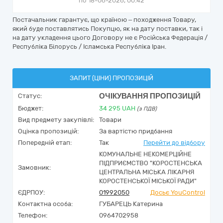
по 18-06-2026, 00:42
Постачальник гарантує, що країною – походження Товару,
який буде поставлятись Покупцю, як на дату поставки, так і
на дату укладення цього Договору не є Російська Федерація /
Республіка Білорусь / Ісламська Республіка Іран.
ЗАПИТ (ЦІНИ) ПРОПОЗИЦІЙ
ОЧІКУВАННЯ ПРОПОЗИЦІЙ
Статус:
Бюджет:
34 295
UAH
(з ПДВ)
Вид предмету закупівлі:
Товари
Оцінка пропозицій:
За вартістю придбання
Попередній етап:
Так
Перейти до відбору
КОМУНАЛЬНЕ НЕКОМЕРЦІЙНЕ
ПІДПРИЄМСТВО "КОРОСТЕНСЬКА
Замовник:
ЦЕНТРАЛЬНА МІСЬКА ЛІКАРНЯ
КОРОСТЕНСЬКОЇ МІСЬКОЇ РАДИ"
ЄДРПОУ:
01992050
Досьє YouControl
Контактна особа:
ГУБАРЕЦЬ Катерина
Телефон:
0964702958