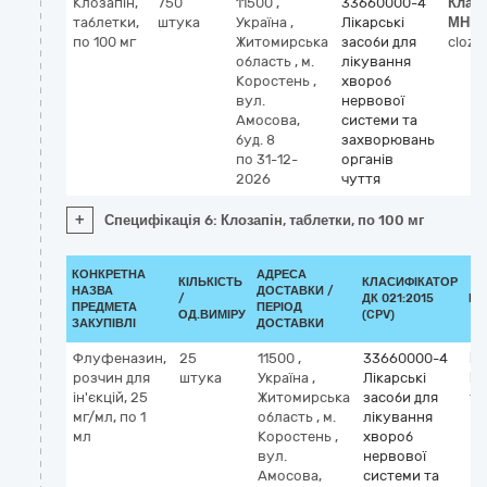
Клозапін,
750
11500
,
33660000-4
Клас
таблетки,
штука
Україна
,
Лікарські
МНН
по 100 мг
Житомирська
засоби для
cloza
область
,
м.
лікування
Коростень
,
хвороб
вул.
нервової
Амосова,
системи та
буд. 8
захворювань
по 31-12-
органів
2026
чуття
+
Специфікація 6: Клозапін, таблетки, по 100 мг
КОНКРЕТНА
АДРЕСА
КІЛЬКІСТЬ
КЛАСИФІКАТОР
НАЗВА
ДОСТАВКИ /
/
ДК 021:2015
КЛ
ПРЕДМЕТА
ПЕРІОД
ОД.ВИМІРУ
(CPV)
ЗАКУПІВЛІ
ДОСТАВКИ
Флуфеназин,
25
11500
,
33660000-4
Кл
розчин для
штука
Україна
,
Лікарські
М
ін'єкцій, 25
Житомирська
засоби для
fl
мг/мл, по 1
область
,
м.
лікування
мл
Коростень
,
хвороб
вул.
нервової
Амосова,
системи та