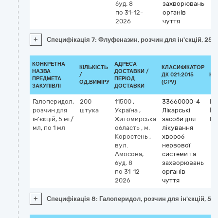
буд. 8
захворювань
по 31-12-
органів
2026
чуття
+
Специфікація 7: Флуфеназин, розчин для ін'єкцій, 25 м
КОНКРЕТНА
АДРЕСА
КІЛЬКІСТЬ
КЛАСИФІКАТОР
НАЗВА
ДОСТАВКИ /
/
ДК 021:2015
КЛ
ПРЕДМЕТА
ПЕРІОД
ОД.ВИМІРУ
(CPV)
ЗАКУПІВЛІ
ДОСТАВКИ
Галоперидол,
200
11500
,
33660000-4
Кл
розчин для
штука
Україна
,
Лікарські
М
ін'єкцій, 5 мг/
Житомирська
засоби для
ha
мл, по 1 мл
область
,
м.
лікування
Коростень
,
хвороб
вул.
нервової
Амосова,
системи та
буд. 8
захворювань
по 31-12-
органів
2026
чуття
+
Специфікація 8: Галоперидол, розчин для ін'єкцій, 5 м