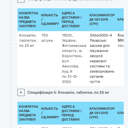
КОНКРЕТНА
АДРЕСА
КІЛЬКІСТЬ
КЛАСИФІКАТОР
НАЗВА
ДОСТАВКИ /
/
ДК 021:2015
КЛАСИ
ПРЕДМЕТА
ПЕРІОД
ОД.ВИМІРУ
(CPV)
ЗАКУПІВЛІ
ДОСТАВКИ
Клозапін,
750
11500
,
33660000-4
Клас
таблетки,
штука
Україна
,
Лікарські
МНН
по 25 мг
Житомирська
засоби для
cloza
область
,
м.
лікування
Коростень
,
хвороб
вул.
нервової
Амосова,
системи та
буд. 8
захворювань
по 31-12-
органів
2026
чуття
+
Специфікація 5: Клозапін, таблетки, по 25 мг
КОНКРЕТНА
АДРЕСА
КІЛЬКІСТЬ
КЛАСИФІКАТОР
НАЗВА
ДОСТАВКИ /
/
ДК 021:2015
КЛАСИ
ПРЕДМЕТА
ПЕРІОД
ОД.ВИМІРУ
(CPV)
ЗАКУПІВЛІ
ДОСТАВКИ