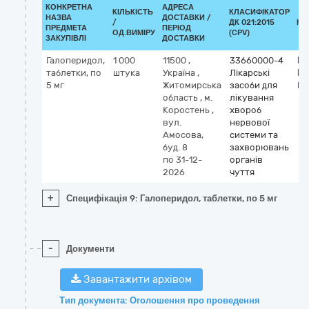
КОНКРЕТНА
АДРЕСА
КІЛЬКІСТЬ
КЛАСИФІКАТОР
НАЗВА
ДОСТАВКИ /
/
ДК 021:2015
КЛ
ПРЕДМЕТА
ПЕРІОД
ОД.ВИМІРУ
(CPV)
ЗАКУПІВЛІ
ДОСТАВКИ
Галоперидол,
1 000
11500
,
33660000-4
Кл
таблетки, по
штука
Україна
,
Лікарські
М
5 мг
Житомирська
засоби для
ha
область
,
м.
лікування
Коростень
,
хвороб
вул.
нервової
Амосова,
системи та
буд. 8
захворювань
по 31-12-
органів
2026
чуття
+
Специфікація 9: Галоперидол, таблетки, по 5 мг
-
Документи
Завантажити архівом
Тип документа: Оголошення про проведення