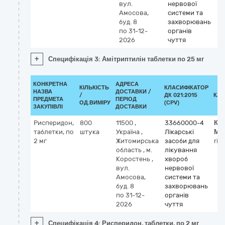
вул.
нервової
Амосова,
системи та
буд. 8
захворювань
по 31-12-
органів
2026
чуття
+
Специфікація 3: Амітриптилін таблетки по 25 мг
КОНКРЕТНА
АДРЕСА
КІЛЬКІСТЬ
КЛАСИФІКАТОР
НАЗВА
ДОСТАВКИ /
/
ДК 021:2015
КЛА
ПРЕДМЕТА
ПЕРІОД
ОД.ВИМІРУ
(CPV)
ЗАКУПІВЛІ
ДОСТАВКИ
Рисперидон,
800
11500
,
33660000-4
Кл
таблетки, по
штука
Україна
,
Лікарські
МН
2 мг
Житомирська
засоби для
ris
область
,
м.
лікування
Коростень
,
хвороб
вул.
нервової
Амосова,
системи та
буд. 8
захворювань
по 31-12-
органів
2026
чуття
+
Специфікація 4: Рисперидон, таблетки, по 2 мг