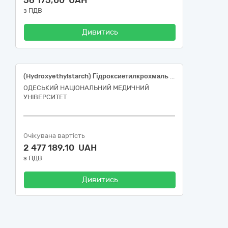
56 175,00 UAH
з ПДВ
Дивитись
(Hydroxyethylstarch) Гідроксиетилкрохмаль (середня молекулярна маса 200000), 6 %, по 200 мл; (Glucose) Глюкози розчин для інфузій 5 % по 200 мл; (Glucose) Глюкози розчин для інфузій 5 % по 400 мл; (Electrolytes) Електроліти та комбінації, розчин для інфузій по 500 мл; (Mannitol) Маніт розчин для інфузій 150 мг/мл 200 мл; (Sodium chloride) Натрію хлорид, розчин для інфузій 9 мг/мл 100 мл; (Sodium chloride) Натрію хлорид, розчин для інфузій 9 мг/мл 1000 мл; (Sodium chloride) Натрію хлорид, розчин для інфузій 9 мг/мл 200 мл; (Sodium chloride) Натрію хлорид, розчин для інфузій 9 мг/мл 3000 мл; (Sodium chloride) Натрію хлорид, розчин для інфузій 9 мг/мл 400 мл; (Paracetamol) Парацетамол розчин для інфузій 10 мг/мл 100 мл; (Electrolytes) Рінгера Лактат розчин для інфузій по 200 мл; (Electrolytes) Рінгера розчин для інфузій по 200 мл; (Electrolytes) Рінгера розчин для інфузій по 400 мл; (Potassium chloride) Калію хлорид розчин для інфузій / концентрат для розчину для інфузій 75 мг/мл по 20 мл; (Ofloxacin) Офлоксацин, розчин для інфузій, 2 мг/мл, по 100 мл; (Moxifloxacin) Моксифлоксацин розчин для інфузій, 400 мг/250 мл, по 250 мл; (Ciprofloxacin) Ципрофлоксацин розчин для інфузій, 2 мг/мл по 100 мл)
ОДЕСЬКИЙ НАЦІОНАЛЬНИЙ МЕДИЧНИЙ
УНІВЕРСИТЕТ
Очікувана вартість
2 477 189,10 UAH
з ПДВ
Дивитись