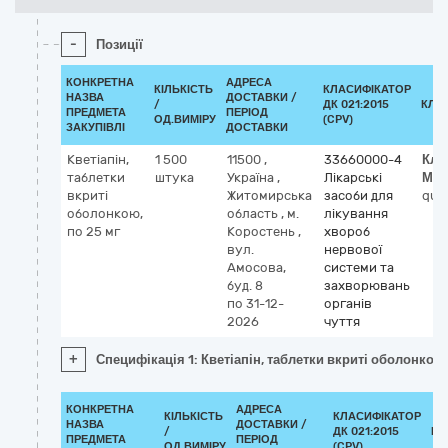
-
Позиції
КОНКРЕТНА
АДРЕСА
КІЛЬКІСТЬ
КЛАСИФІКАТОР
НАЗВА
ДОСТАВКИ /
/
ДК 021:2015
КЛА
ПРЕДМЕТА
ПЕРІОД
ОД.ВИМІРУ
(CPV)
ЗАКУПІВЛІ
ДОСТАВКИ
Кветіапін,
1 500
11500
,
33660000-4
Кла
таблетки
штука
Україна
,
Лікарські
МН
вкриті
Житомирська
засоби для
quet
оболонкою,
область
,
м.
лікування
по 25 мг
Коростень
,
хвороб
вул.
нервової
Амосова,
системи та
буд. 8
захворювань
по 31-12-
органів
2026
чуття
+
Специфікація 1: Кветіапін, таблетки вкриті оболонкою,
КОНКРЕТНА
АДРЕСА
КІЛЬКІСТЬ
КЛАСИФІКАТОР
НАЗВА
ДОСТАВКИ /
/
ДК 021:2015
КЛ
ПРЕДМЕТА
ПЕРІОД
ОД.ВИМІРУ
(CPV)